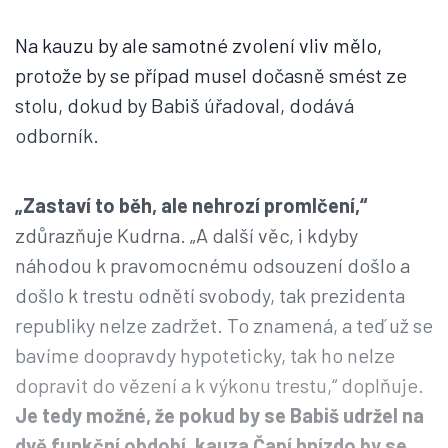
Na kauzu by ale samotné zvolení vliv mělo,
protože by se případ musel dočasně smést ze
stolu, dokud by Babiš úřadoval, dodává
odborník.
„Zastaví to běh, ale nehrozí promlčení,“
zdůrazňuje Kudrna. „A další věc, i kdyby
náhodou k pravomocnému odsouzení došlo a
došlo k trestu odnětí svobody, tak prezidenta
republiky nelze zadržet. To znamená, a teď už se
bavíme doopravdy hypoteticky, tak ho nelze
dopravit do vězení a k výkonu trestu,“ doplňuje.
Je tedy možné, že pokud by se Babiš udržel na
dvě funkční období, kauza Čapí hnízdo by se