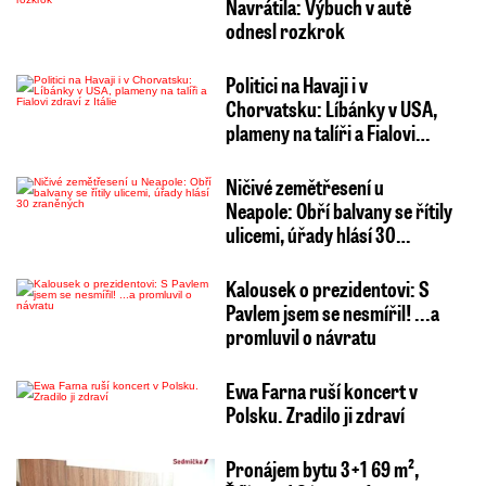
Navrátila: Výbuch v autě
odnesl rozkrok
Politici na Havaji i v
Chorvatsku: Líbánky v USA,
plameny na talíři a Fialovi…
Ničivé zemětřesení u
Neapole: Obří balvany se řítily
ulicemi, úřady hlásí 30…
Kalousek o prezidentovi: S
Pavlem jsem se nesmířil! ...a
promluvil o návratu
Ewa Farna ruší koncert v
Polsku. Zradilo ji zdraví
Pronájem bytu 3+1 69 m²,