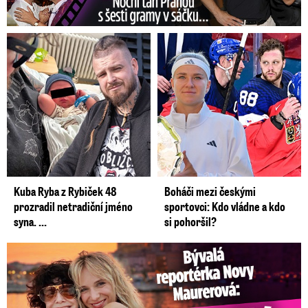
Kuba Ryba z Rybiček 48
Boháči mezi českými
prozradil netradiční jméno
sportovci: Kdo vládne a kdo
syna. ...
si pohoršil?
Bývalá reportérka Novy Maurerová: Neustálý boj o lásku s ...