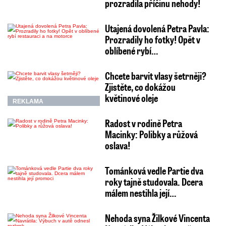
prozradila příčinu nehody!
Utajená dovolená Petra Pavla:
Prozradily ho fotky! Opět v
oblíbené rybí…
Chcete barvit vlasy šetrněji?
Zjistěte, co dokážou
květinové oleje
REKLAMA
Radost v rodině Petra
Macinky: Polibky a růžová
oslava!
Tománková vedle Partie dva
roky tajně studovala. Dcera
málem nestihla její…
Nehoda syna Žilkové Vincenta