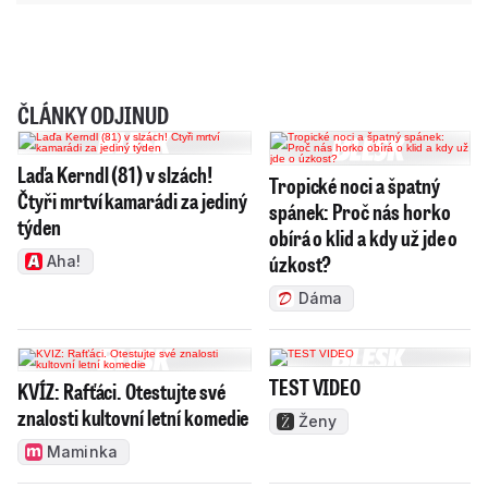
ČLÁNKY ODJINUD
Laďa Kerndl (81) v slzách!
Tropické noci a špatný
Čtyři mrtví kamarádi za jediný
spánek: Proč nás horko
týden
obírá o klid a kdy už jde o
úzkost?
Aha!
Dáma
TEST VIDEO
KVÍZ: Rafťáci. Otestujte své
znalosti kultovní letní komedie
Ženy
Maminka