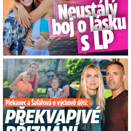
Plekanec a Šafářová o výchově dětí: Překvapivé přiznání