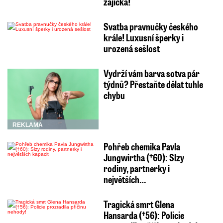
zajíčka!
Svatba pravnučky českého
krále! Luxusní šperky i
urozená sešlost
Vydrží vám barva sotva pár
týdnů? Přestaňte dělat tuhle
chybu
REKLAMA
Pohřeb chemika Pavla
Jungwirtha (†60): Slzy
rodiny, partnerky i
největších…
Tragická smrt Glena
Hansarda (†56): Policie