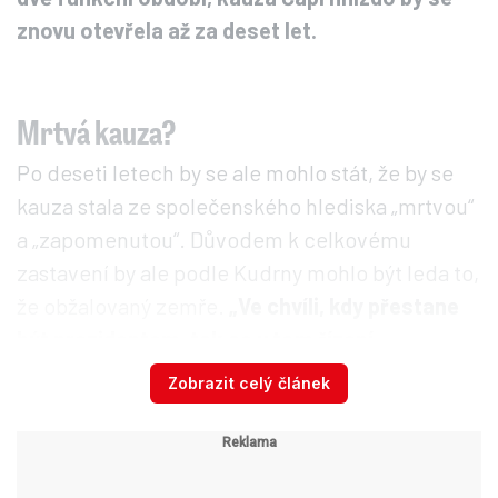
znovu otevřela až za deset let.
Mrtvá kauza?
Po deseti letech by se ale mohlo stát, že by se
kauza stala ze společenského hlediska „mrtvou“
a „zapomenutou“. Důvodem k celkovému
zastavení by ale podle Kudrny mohlo být leda to,
že obžalovaný zemře.
„Ve chvíli, kdy přestane
být prezidentem, tak se v tom řízení
pokračuje.“
Zobrazit celý článek
Ústavní právník nepředpokládá, že by do
prezidentských voleb došlo k vyslovení