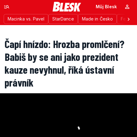
Můj Blesk
Macinka vs. Pavel
StarDance
Made in Česko
Festiva
Čapí hnízdo: Hrozba promlčení?
Babiš by se ani jako prezident
kauze nevyhnul, říká ústavní
právník