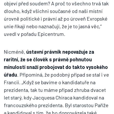
objeví před soudem? A proč to všechno trvá tak
dlouho, když všichni současné od naší místní
úrovně politické i právní až po úroveň Evropské
unie říkají nebo naznačují, že je to jasná věc,“
uvedl v pořadu Epicentrum.
Nicméně,
ústavní právník nepovažuje za
raritní, že se člověk s právně pohnutou
minulostí snaží probojovat do takto vysokého
úřadu
. Připomíná, že podobný případ se stal i ve
Francii. „Když se bavíme o kandidatuře na
prezidenta, tak tu máme případ zhruba dvacet
let starý, kdy Jacquesa Chiraca kandidoval na
francouzského prezidenta. Byl starostou Paříže
a kandidoval s tím, že ho doprovázela také