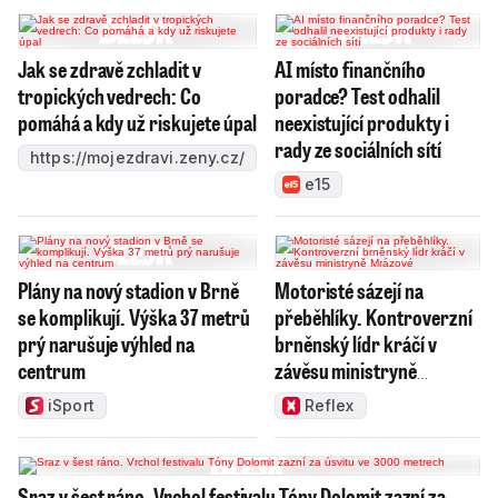
Jak se zdravě zchladit v
AI místo finančního
tropických vedrech: Co
poradce? Test odhalil
pomáhá a kdy už riskujete úpal
neexistující produkty i
rady ze sociálních sítí
https://mojezdravi.zeny.cz/
e15
Plány na nový stadion v Brně
Motoristé sázejí na
se komplikují. Výška 37 metrů
přeběhlíky. Kontroverzní
prý narušuje výhled na
brněnský lídr kráčí v
centrum
závěsu ministryně
Mrázové
iSport
Reflex
Sraz v šest ráno. Vrchol festivalu Tóny Dolomit zazní za