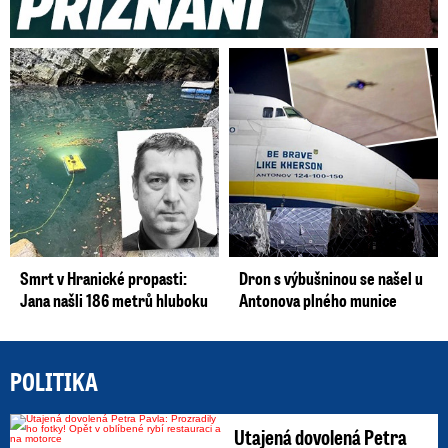
Smrt v Hranické propasti:
Dron s výbušninou se našel u
Jana našli 186 metrů hluboku
Antonova plného munice
POLITIKA
Utajená dovolená Petra