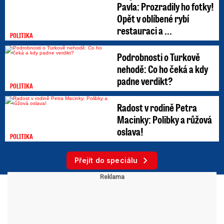
Pavla: Prozradily ho fotky!
Opět v oblíbené rybí
restauraci a ...
POLITIKA
Podrobnosti o Turkově
nehodě: Co ho čeká a kdy
padne verdikt?
POLITIKA
Radost v rodině Petra
Macinky: Polibky a růžová
oslava!
POLITIKA
Přejít do speciálu