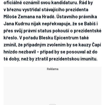
oficiálně oznámil svou kandidaturu. Rád by
v březnu vystřídal stávajícího prezidenta
Miloše Zemana na Hradě. Ústavního právníka
Jana Kudrnu nijak nepřekvapuje, že se Babiš i
přes svůj právní status pokouší o prezidentské
křeslo. V pořadu Blesku Epicentrum také
zmínil, že případným zvolením by se kauzy Čapí
hnízdo nezbavil – případ by se posouval až do
té doby, než by ztratil prezidentskou imunitu.