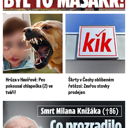
Hrůza v Havířově: Pes
Škrty v Čechy oblíbeném
pokousal chlapečka (2) ve
řetězci: Zavřou stovky
tváři!
prodejen
Smrt Milana Knížáka (†86): Co prozradilo neobvyklé parte?