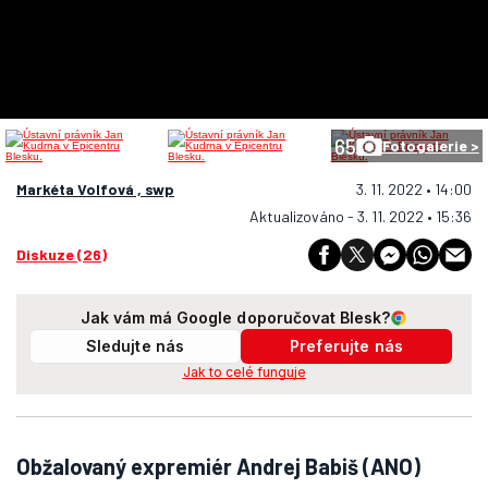
65
Fotogalerie >
Markéta Volfová , swp
3. 11. 2022 • 14:00
Aktualizováno - 3. 11. 2022 • 15:36
Diskuze (26)
Jak vám má Google doporučovat Blesk?
Sledujte nás
Preferujte nás
Jak to celé funguje
Obžalovaný expremiér Andrej Babiš (ANO)