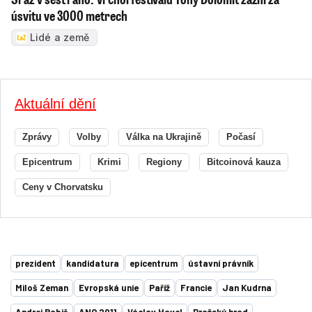
úsvitu ve 3000 metrech
Lidé a země
Aktuální dění
Zprávy
Volby
Válka na Ukrajině
Počasí
Epicentrum
Krimi
Regiony
Bitcoinová kauza
Ceny v Chorvatsku
prezident
kandidatura
epicentrum
ústavní právník
Miloš Zeman
Evropská unie
Paříž
Francie
Jan Kudrna
Andrej Babiš
ANO 2011
Václav Havel
Pražský hrad