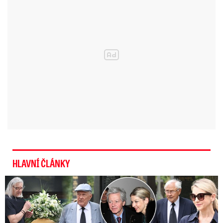
rozsudku. Moderátorka se nicméně optala i na
to, co by se dělo v případě, že by k tomu došlo a
stihlo by se to. Zde by pak bylo otázkou, zdali by
Babiš byl shledán vinný a k jakému trestu by byl
odsouzen – tedy zdali by to byl například trest
nepodmíněný.
Babiš jede podle Fialy hybridní
kampaň. Výborný: O imunitu
mu jde. A má nulovou ...
HLAVNÍ ČLÁNKY
„V takovém případě by to vlastně začalo být
Speciální řečníci nad rakví Laurina: Rozbrečeli i dceru
zajímavé, protože ani Ústava ani volební
zákony a pokud vím, tak ani předpisy,
nestanoví, že by musela být osoba, která