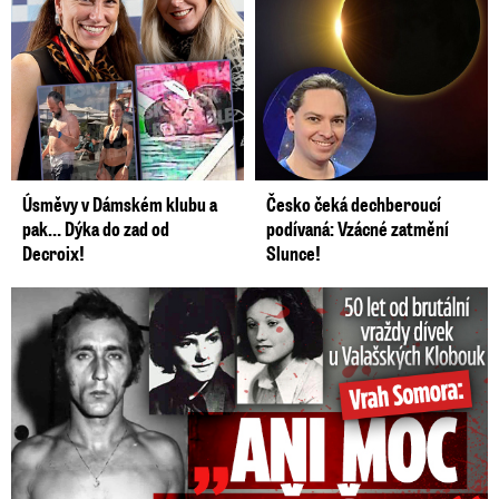
Úsměvy v Dámském klubu a
Česko čeká dechberoucí
pak… Dýka do zad od
podívaná: Vzácné zatmění
Decroix!
Slunce!
50 let od běsnění Somory: Těla dívek vrah ukryl na skládce