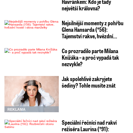
Havránkem: Kdo je tady
největší královna?
Nejsilnější momenty z pohřbu
Glena Hansarda (†56):
Tajemství rakve, hvězdní…
Co prozradilo parte Milana
Knížáka – a proč vypadá tak
nezvykle?
Jak spolehlivě zakryjete
šediny? Tohle musíte znát
REKLAMA
Speciální řečníci nad rakví
režiséra Laurina (†91):