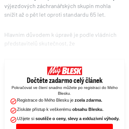
výjezdových záchranářských skupin mohla
snížit až o pět let oproti standardu 65 let.
Hlavním důvodem k úpravě je podle vládních
představitelů skutečnost, že
Dočtěte zadarmo celý článek
Pokračovat ve čtení snadno můžete po registraci do Mého
Blesku.
Registrace do Mého Blesku je
zcela zdarma.
Získáte přístup k veškerému
obsahu Blesku.
Užijete si
soutěže o ceny, slevy a exkluzivní výhody.