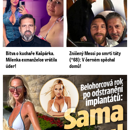
Bitva o kuchaře Kašpárka.
Zničený Messi po smrti táty
Milenka exmanželce vrátila
(†68): V černém spěchal
úder!
domů!
Belohorcová rok po odstranění implantátů: Konečně sama sebou