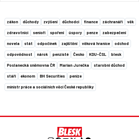
zákon
důchody
zvýšení
důchodci
finance
záchranáři
věk
zdravotníci
senioři
spoření
úspory
penze
zabezpečení
novela
stát
odpočinek
zajištění
věková hranice
odchod
odpovědnost
nárok
penzisté
Česko
KDU-ČSL
blesk
Poslanecká sněmovna ČR
Marian Jurečka
starobní důchod
stáří
ekonom
BH Securities
peníze
ministr práce a sociálních věcí České republiky