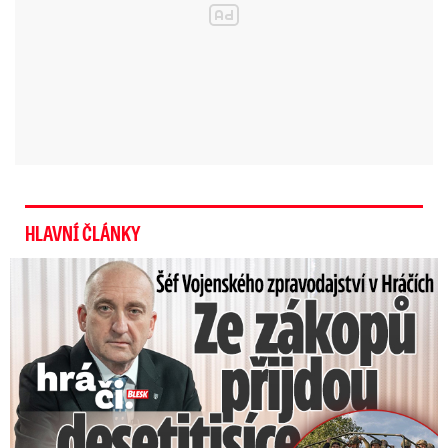
HLAVNÍ ČLÁNKY
Šéf Vojenského zpravodajství: Přijdou desetitisíce Ukrajinců