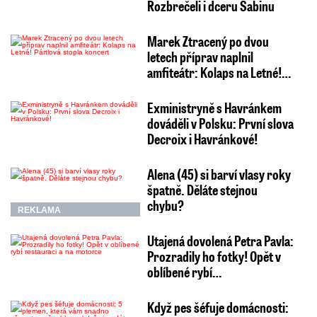
Rozbrečeli i dceru Sabinu
Marek Ztracený po dvou
letech příprav naplnil
amfiteátr: Kolaps na Letné!…
Exministryně s Havránkem
dováděli v Polsku: První slova
Decroix i Havránkové!
Alena (45) si barví vlasy roky
špatně. Děláte stejnou
chybu?
REKLAMA
Utajená dovolená Petra Pavla:
Prozradily ho fotky! Opět v
oblíbené rybí…
Když pes šéfuje domácnosti: