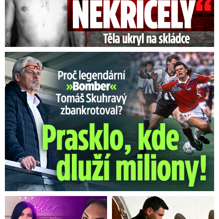
Proč Skuhravý zbankrotoval? Prasklo, kde dluží miliony!