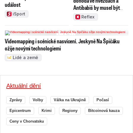
dohoda ve hvězdách a
událost
Antibabiš by musel být
jako Spider-Man
iSport
Reflex
Videomapping i scénické nasvícení. Jeskyně Na Špičáku
ožije novými technologiemi
Lidé a země
Aktuální dění
Zprávy
Volby
Válka na Ukrajině
Počasí
Epicentrum
Krimi
Regiony
Bitcoinová kauza
Ceny v Chorvatsku