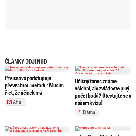
ČLÁNKY ODJINUD
Preissová podstupuje
Hříšný tanec známe
převratnou metodu: Musím
všichni, ale zvládnete plný
říct, že účinek má
počet bodů? Otestujte se v
našem kvízu!
Aha!
Dáma