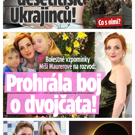
Bolestné vzpomínky Míši Maurerové: Prohrála boj o dvojčata!