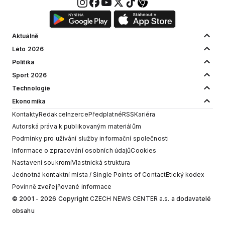
Aktuálně
Léto 2026
Politika
Sport 2026
Technologie
Ekonomika
Kontakty
Redakce
Inzerce
Předplatné
RSS
Kariéra
Autorská práva k publikovaným materiálům
Podmínky pro užívání služby informační společnosti
Informace o zpracování osobních údajů
Cookies
Nastavení soukromí
Vlastnická struktura
Jednotná kontaktní místa / Single Points of Contact
Etický kodex
Povinně zveřejňované informace
© 2001 - 2026 Copyright
CZECH NEWS CENTER a.s.
a dodavatelé
obsahu