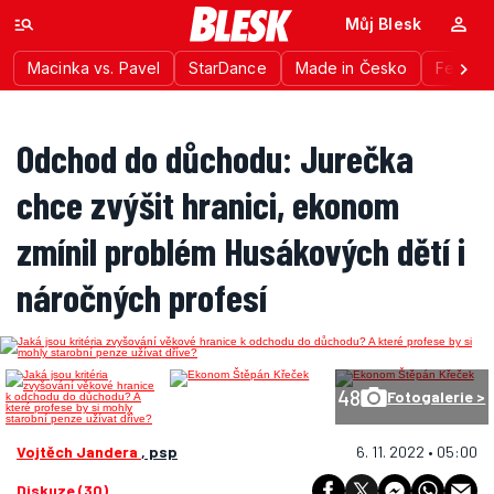
Můj Blesk
Macinka vs. Pavel
StarDance
Made in Česko
Festiva
Odchod do důchodu: Jurečka
chce zvýšit hranici, ekonom
zmínil problém Husákových dětí i
náročných profesí
48
Fotogalerie >
Vojtěch Jandera
, psp
6. 11. 2022 • 05:00
Diskuze (30)