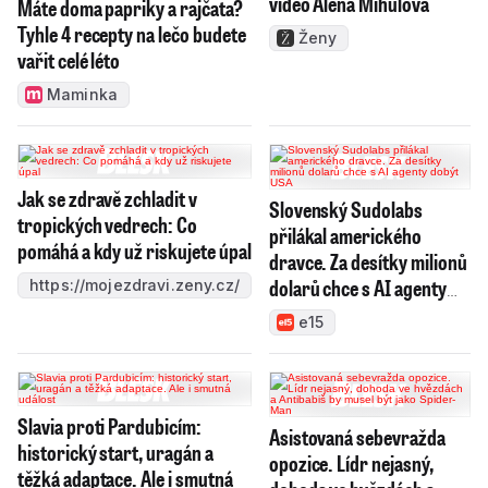
video Alena Mihulová
Máte doma papriky a rajčata?
Tyhle 4 recepty na lečo budete
Ženy
vařit celé léto
Maminka
Jak se zdravě zchladit v
Slovenský Sudolabs
tropických vedrech: Co
přilákal amerického
pomáhá a kdy už riskujete úpal
dravce. Za desítky milionů
dolarů chce s AI agenty
https://mojezdravi.zeny.cz/
dobýt USA
e15
Slavia proti Pardubicím:
Asistovaná sebevražda
historický start, uragán a
opozice. Lídr nejasný,
těžká adaptace. Ale i smutná