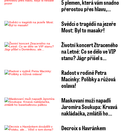
5 plemen, která vám snadno
přerostou přes hlavu,…
Svědci o tragédii na jezeře
Most: Byl to masakr!
Životní koncert Ztraceného
na Letné: Co se dělo ve VIP
stanu? Jágr přišel s…
Radost v rodině Petra
Macinky: Polibky a růžová
oslava!
Maskovaní muži napadli
Jaromíra Soukupa: Krvavá
nakládačka, zmlátili ho…
Decroix s Havránkem