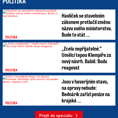
POLITIKA
Havlíček se stavebním
zákonem protlačil změnu
názvu svého ministerstva.
Bude to stát ...
POLITIKA
„Zcela nepřijatelné.“
Umělci tepou Klempíře za
nový návrh. Babiš: Budu
reagovat
POLITIKA
Jsou v havarijním stavu,
na opravy nebude:
Bednárik zařízl peníze na
krajské ...
POLITIKA
Přejít do speciálu