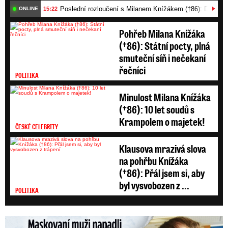
Poslední rozloučení s Milanem Knížákem (†86): Dojemn
totiž o možném podvodu mluví, jakkoli to Babiš
15:22
ONLINE
odmítá.
Pokud je premiér nevinen, neměl by se
Pohřeb Milana Knížáka
vyšetřování bát, míní také Pirát. Michálek to řekl
(†86): Státní pocty, plná
v rozhovoru pro Info.cz.
smuteční síň i nečekaní
řečníci
POLITIKA
Minulost Milana Knížáka
(†86): 10 let soudů s
Krampolem o majetek!
ČESKÉ CELEBRITY
Klausova mrazivá slova
na pohřbu Knížáka
(†86): Přál jsem si, aby
byl vysvobozen z ...
POLITIKA
Maskovaní muži napadli Jaromíra Soukupa: Krvavá nakládačka