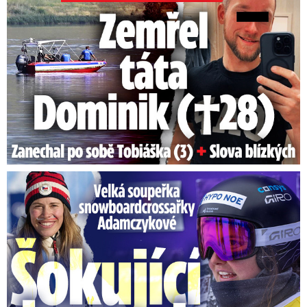
Velká soupeřka Adamczykové: Šokující konec!