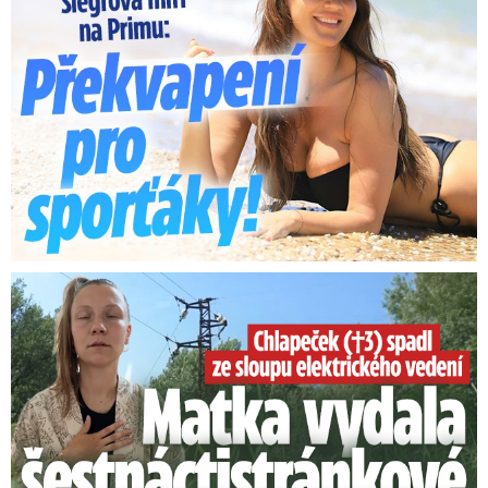
Smrtelný pád chlapce: Matka vydala vyjádření na 16 stran