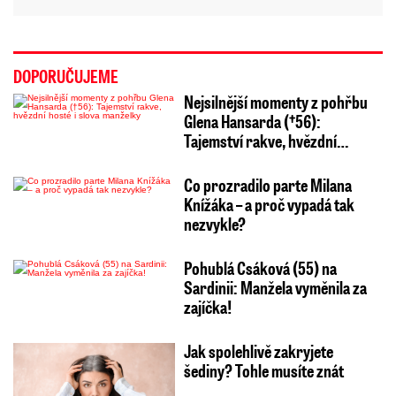
DOPORUČUJEME
Nejsilnější momenty z pohřbu
Glena Hansarda (†56):
Tajemství rakve, hvězdní…
Co prozradilo parte Milana
Knížáka – a proč vypadá tak
nezvykle?
Pohublá Csáková (55) na
Sardinii: Manžela vyměnila za
zajíčka!
Jak spolehlivě zakryjete
šediny? Tohle musíte znát