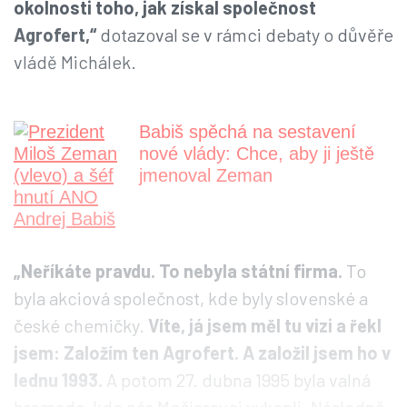
okolnosti toho, jak získal společnost
Agrofert,“
dotazoval se v rámci debaty o důvěře
vládě Michálek.
Babiš spěchá na sestavení
nové vlády: Chce, aby ji ještě
jmenoval Zeman
„Neříkáte pravdu. To nebyla státní firma.
To
byla akciová společnost, kde byly slovenské a
české chemičky.
Víte, já jsem měl tu vizi a řekl
jsem: Založím ten Agrofert. A založil jsem ho v
lednu 1993.
A potom 27. dubna 1995 byla valná