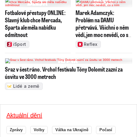
Fotbalové přestupy ONLINE:
Marek Adamczyk:
Slavný klub chce Mercada,
Problém na DAMU
Sparta ale měla nabídku
přetrvává. Všichni o něm
odmítnout
vědí, jen moc nevědí, co s
ním
iSport
Reflex
Sraz v šest ráno. Vrchol festivalu Tóny Dolomit zazní za
úsvitu ve 3000 metrech
Lidé a země
Aktuální dění
Zprávy
Volby
Válka na Ukrajině
Počasí