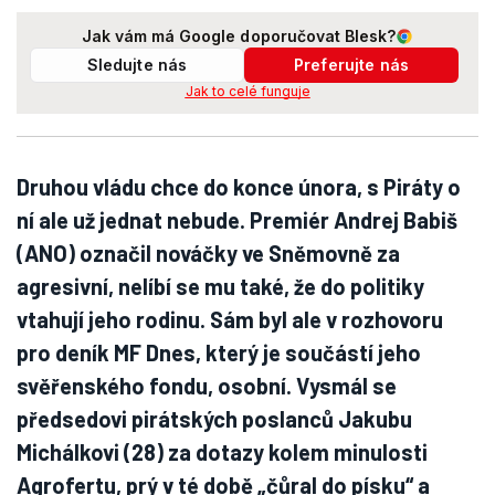
Jak vám má Google doporučovat Blesk?
Sledujte nás
Preferujte nás
Jak to celé funguje
Druhou vládu chce do konce února, s Piráty o
ní ale už jednat nebude. Premiér Andrej Babiš
(ANO) označil nováčky ve Sněmovně za
agresivní, nelíbí se mu také, že do politiky
vtahují jeho rodinu. Sám byl ale v rozhovoru
pro deník MF Dnes, který je součástí jeho
svěřenského fondu, osobní. Vysmál se
předsedovi pirátských poslanců Jakubu
Michálkovi (28) za dotazy kolem minulosti
Agrofertu, prý v té době „čůral do písku“ a