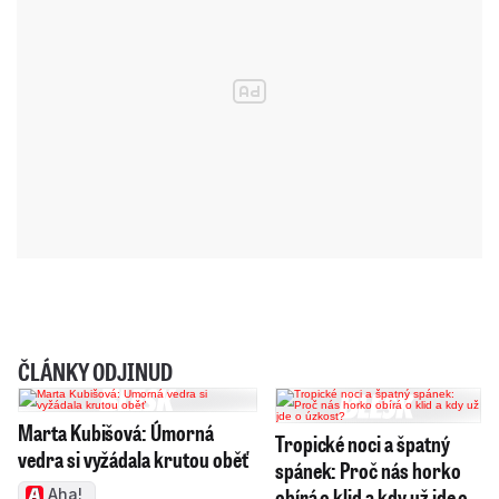
ČLÁNKY ODJINUD
Marta Kubišová: Úmorná
Tropické noci a špatný
vedra si vyžádala krutou oběť
spánek: Proč nás horko
obírá o klid a kdy už jde o
Aha!