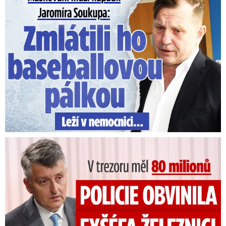
V trezoru měl 80 milionů: Policie obvinila exšéfa železnic!