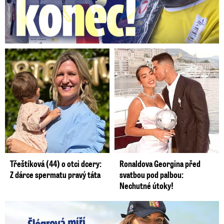
Třeštíková (44) o otci dcery:
Ronaldova Georgina před
Z dárce spermatu pravý táta
svatbou pod palbou:
Nechutné útoky!
Lucie Šlégrová míří na Primu. Překvapení pro sporťáky!