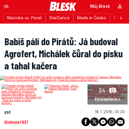
Můj Blesk
Macinka vs. Pavel
StarDance
Made in Česko
Festiva
Babiš pálí do Pirátů: Já budoval
Agrofert, Michálek čůral do písku
a tahal kačera
24
Fotogalerie >
zst
18. 1. 2018 • 10:20
Diskuze (93)