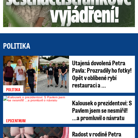
POLITIKA
Utajená dovolená Petra
Pavla: Prozradily ho fotky!
Opět v oblíbené rybí
restauraci a ...
POLITIKA
Kalousek o prezidentovi: S
Pavlem jsem se nesmířil!
...a promluvil o návratu
EPICENTRUM
Radost v rodině Petra