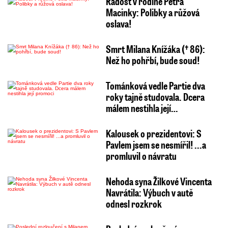
Radost v rodině Petra
Macinky: Polibky a růžová
oslava!
Smrt Milana Knížáka († 86):
Než ho pohřbí, bude soud!
Tománková vedle Partie dva
roky tajně studovala. Dcera
málem nestihla její…
Kalousek o prezidentovi: S
Pavlem jsem se nesmířil! ...a
promluvil o návratu
Nehoda syna Žilkové Vincenta
Navrátila: Výbuch v autě
odnesl rozkrok