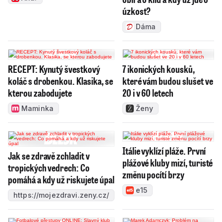
úzkost?
Dáma
RECEPT: Kynutý švestkový
7 ikonických kousků,
koláč s drobenkou. Klasika, se
které vám budou slušet ve
kterou zabodujete
20 i v 60 letech
Maminka
Ženy
Itálie vyklízí pláže. První
Jak se zdravě zchladit v
plážové kluby mizí, turisté
tropických vedrech: Co
změnu pocítí brzy
pomáhá a kdy už riskujete úpal
e15
https://mojezdravi.zeny.cz/