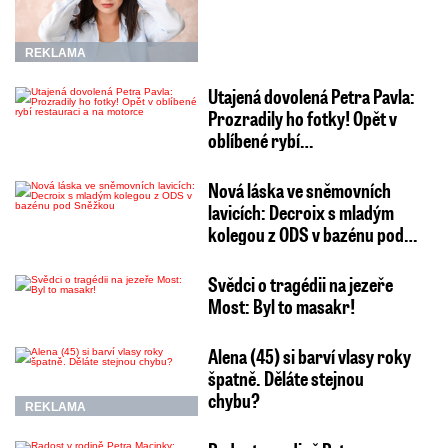
REKLAMA
Utajená dovolená Petra Pavla:
Prozradily ho fotky! Opět v
oblíbené rybí…
Nová láska ve sněmovních
lavicích: Decroix s mladým
kolegou z ODS v bazénu pod…
Svědci o tragédii na jezeře
Most: Byl to masakr!
Alena (45) si barví vlasy roky
špatně. Děláte stejnou
chybu?
REKLAMA