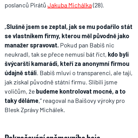
poslanců Pirátů
Jakuba Michálka
(28).
„
Slušně jsem se zeptal, jak se mu podařilo stát
se vlastníkem firmy, kterou měl původně jako
manažer spravovat.
Pokud pan Babiš nic
neukradl, tak se přece nemusí bát říct,
kdo byli
švýcarští kamarádi, kteří za anonymní firmou
údajně stáli
. Babiš mluví o transparenci, ale tají,
jak získal původně státní firmu. Slíbili jsme
voličům, že
budeme kontrolovat mocné, a to
taky děláme
,“ reagoval na Baišovy výroky pro
Blesk Zprávy Michálek.
Pokračování sněmovního boje