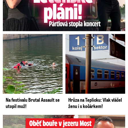
Na festivalu Brutal Assault se
Hrůza na Teplicku: Vlak vláčel
utopil muž!
ženu i s kočárkem!
Oběť bouře v jezeru Most: Zemřel táta Dominik (†28)