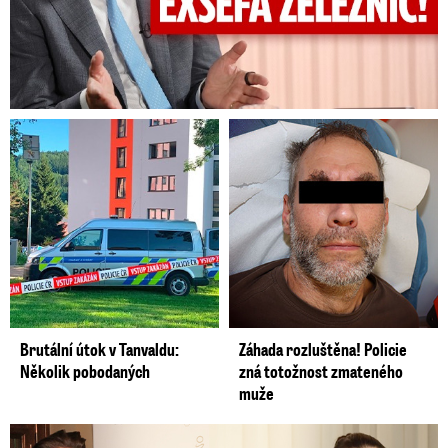
Brutální útok v Tanvaldu:
Záhada rozluštěna! Policie
Několik pobodaných
zná totožnost zmateného
muže
Šťastná Brzobohatá se pochlubila fotkou: Rýpanec od Ondřeje