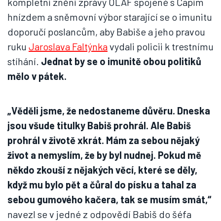
kompletní znění zprávy OLAF spojené s Čapím
hnízdem a sněmovní výbor starající se o imunitu
doporučí poslancům, aby Babiše a jeho pravou
ruku
Jaroslava Faltýnka
vydali policii k trestnímu
stíhání.
Jednat by se o imunitě obou politiků
mělo v pátek.
„Věděli jsme, že nedostaneme důvěru. Dneska
jsou všude titulky Babiš prohrál. Ale Babiš
prohrál v životě xkrát. Mám za sebou nějaký
život a nemyslím, že by byl nudnej. Pokud mě
někdo zkouší z nějakých věcí, které se děly,
když mu bylo pět a čůral do písku a tahal za
sebou gumového kačera, tak se musím smát,“
navezl se v jedné z odpovědí Babiš do šéfa