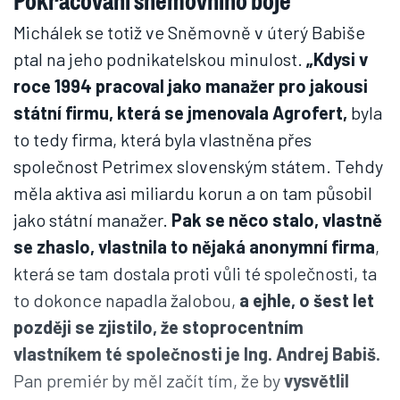
Michálek se totiž ve Sněmovně v úterý Babiše
ptal na jeho podnikatelskou minulost.
„Kdysi v
roce 1994 pracoval jako manažer pro jakousi
státní firmu, která se jmenovala Agrofert,
byla
to tedy firma, která byla vlastněna přes
společnost Petrimex slovenským státem. Tehdy
měla aktiva asi miliardu korun a on tam působil
jako státní manažer.
Pak se něco stalo, vlastně
se zhaslo, vlastnila to nějaká anonymní firma
,
která se tam dostala proti vůli té společnosti, ta
to dokonce napadla žalobou,
a ejhle, o šest let
později se zjistilo, že stoprocentním
vlastníkem té společnosti je Ing. Andrej Babiš.
Pan premiér by měl začít tím, že by
vysvětlil