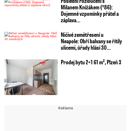
Poslední rozloučení s
Milanem Knížákem (†86):
Dojemné vzpomínky přátel a
záplava…
Ničivé zemětřesení u
Neapole: Obří balvany se řítily
ulicemi, úřady hlásí 30…
Prodej bytu 2+1 61 m², Plzeň 3