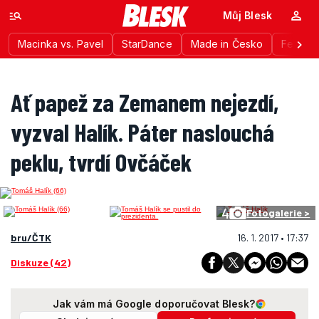
Můj Blesk
Macinka vs. Pavel
StarDance
Made in Česko
Festiva
Ať papež za Zemanem nejezdí,
vyzval Halík. Páter naslouchá
peklu, tvrdí Ovčáček
4
Fotogalerie >
bru/ČTK
16. 1. 2017 • 17:37
Diskuze (42)
Jak vám má Google doporučovat Blesk?