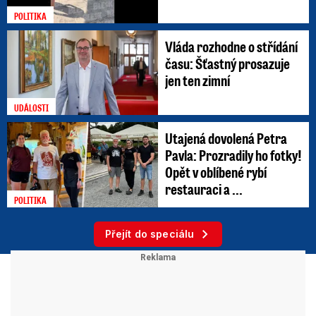
POLITIKA
Vláda rozhodne o střídání
času: Šťastný prosazuje
jen ten zimní
UDÁLOSTI
Utajená dovolená Petra
Pavla: Prozradily ho fotky!
Opět v oblíbené rybí
restauraci a ...
POLITIKA
Přejít do speciálu