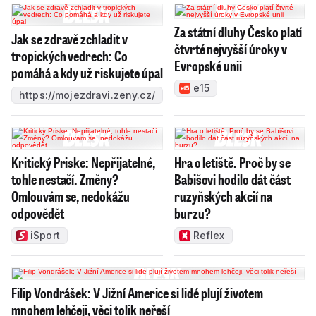
Za státní dluhy Česko platí
Jak se zdravě zchladit v
čtvrté nejvyšší úroky v
tropických vedrech: Co
Evropské unii
pomáhá a kdy už riskujete úpal
e15
https://mojezdravi.zeny.cz/
Kritický Priske: Nepřijatelné,
Hra o letiště. Proč by se
tohle nestačí. Změny?
Babišovi hodilo dát část
Omlouvám se, nedokážu
ruzyňských akcií na
odpovědět
burzu?
iSport
Reflex
Filip Vondrášek: V Jižní Americe si lidé plují životem
mnohem lehčeji, věci tolik neřeší