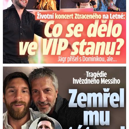
Tragédie hvězdného Messiho: Zemřel mu táta (†68)!