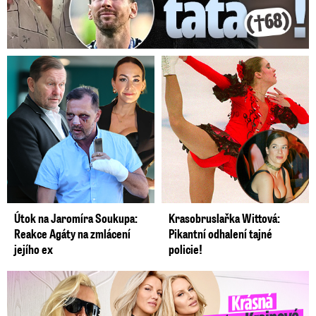
Útok na Jaromíra Soukupa:
Krasobruslařka Wittová:
Reakce Agáty na zmlácení
Pikantní odhalení tajné
jejího ex
policie!
Krásná sestra Krainové bez emocí: Mám to za pár…