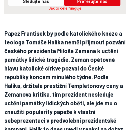
Sledujte nás
Preferujte nás
Jak to celé funguje
Papež František by podle katolického kněze a
teologa Tomáše Halíka neměl přijmout pozvání
českého prezidenta Miloše Zemana k uctění
památky lidické tragédie. Zeman opětovně
hlavu katolické církve pozval do České
republiky koncem minulého týdne. Podle
Halíka, držitele prestižní Templetonovy ceny a
Zemanova kritika, tím prezident nesleduje
uctění památky lidických obětí, ale jde mu o
zneužití popularity papeže k vlastní
sebeprezentaci v předvolební prezidentské
kampani. Halík to dnes uvedl v reakci na dotaz