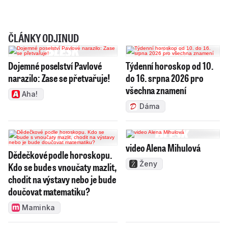
ČLÁNKY ODJINUD
Dojemné poselství Pavlové
Týdenní horoskop od 10.
narazilo: Zase se přetvařuje!
do 16. srpna 2026 pro
všechna znamení
Aha!
Dáma
video Alena Mihulová
Dědečkové podle horoskopu.
Ženy
Kdo se bude s vnoučaty mazlit,
chodit na výstavy nebo je bude
doučovat matematiku?
Maminka