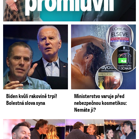
Biden kvůli rakovině trpí!
Ministerstvo varuje před
Bolestná slova syna
nebezpečnou kosmetikou:
Nemáte ji?
Koncert Ztraceného na Letné: Jágr přišel s Dominikou, ale...