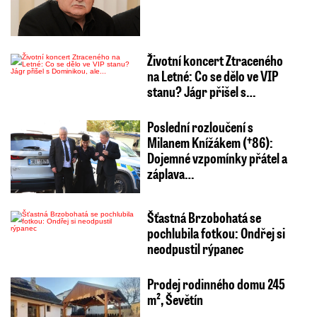
Životní koncert Ztraceného
na Letné: Co se dělo ve VIP
stanu? Jágr přišel s…
Poslední rozloučení s
Milanem Knížákem (†86):
Dojemné vzpomínky přátel a
záplava…
Šťastná Brzobohatá se
pochlubila fotkou: Ondřej si
neodpustil rýpanec
Prodej rodinného domu 245
m², Ševětín