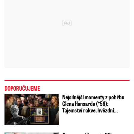
DOPORUČUJEME
Nejsilnější momenty z pohřbu
Glena Hansarda (†56):
Tajemství rakve, hvězdní…