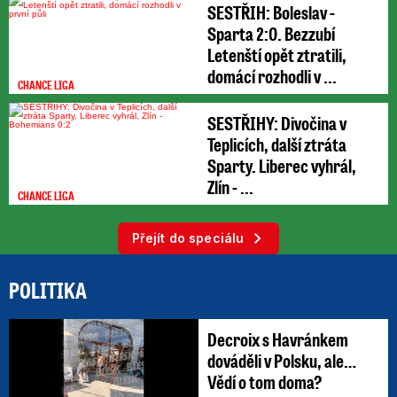
SESTŘIH: Boleslav -
Sparta 2:0. Bezzubí
Letenští opět ztratili,
domácí rozhodli v ...
CHANCE LIGA
SESTŘIHY: Divočina v
Teplicích, další ztráta
Sparty. Liberec vyhrál,
Zlín - ...
CHANCE LIGA
Přejít do speciálu
POLITIKA
Decroix s Havránkem
dováděli v Polsku, ale…
Vědí o tom doma?