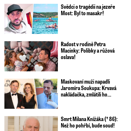
Svědci o tragédii na jezeře
Most: Byl to masakr!
Radost v rodině Petra
Macinky: Polibky a růžová
oslava!
Maskovaní muži napadli
Jaromíra Soukupa: Krvavá
nakládačka, zmlátili ho…
Smrt Milana Knížáka († 86):
Než ho pohřbí, bude soud!