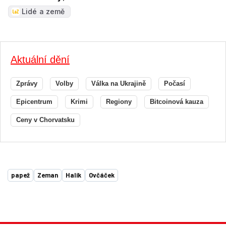
Lidé a země
Aktuální dění
Zprávy
Volby
Válka na Ukrajině
Počasí
Epicentrum
Krimi
Regiony
Bitcoinová kauza
Ceny v Chorvatsku
papež
Zeman
Halík
Ovčáček