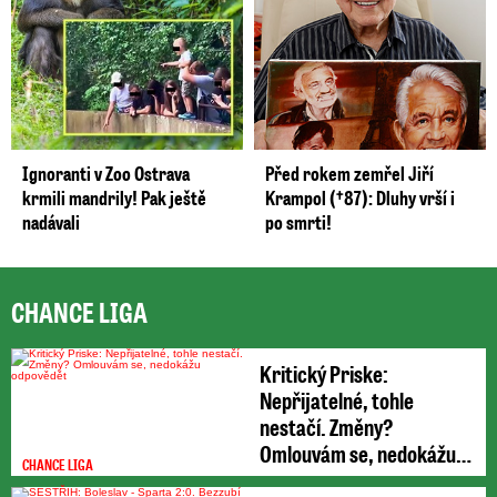
Ignoranti v Zoo Ostrava
Před rokem zemřel Jiří
krmili mandrily! Pak ještě
Krampol (†87): Dluhy vrší i
nadávali
po smrti!
CHANCE LIGA
Kritický Priske:
Nepřijatelné, tohle
nestačí. Změny?
Omlouvám se, nedokážu
CHANCE LIGA
odpovědět