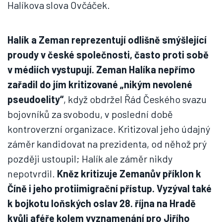
Halíkova slova Ovčáček.
Halík a Zeman reprezentují odlišně smýšlející
proudy v české společnosti, často proti sobě
v médiích vystupují. Zeman Halíka nepřímo
zařadil do jím kritizované „nikým nevolené
pseudoelity“
, když obdržel Řád Českého svazu
bojovníků za svobodu, v poslední době
kontroverzní organizace. Kritizoval jeho údajný
záměr kandidovat na prezidenta, od něhož prý
později ustoupil; Halík ale záměr nikdy
nepotvrdil.
Kněz kritizuje Zemanův příklon k
Číně i jeho protiimigrační přístup. Vyzýval také
k bojkotu loňských oslav 28. října na Hradě
kvůli aféře kolem vyznamenání pro Jiřího