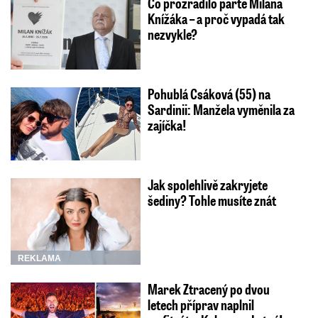
Co prozradilo parte Milana
Knížáka – a proč vypadá tak
nezvykle?
Pohublá Csáková (55) na
Sardinii: Manžela vyměnila za
zajíčka!
Jak spolehlivě zakryjete
šediny? Tohle musíte znát
REKLAMA
Marek Ztracený po dvou
letech příprav naplnil