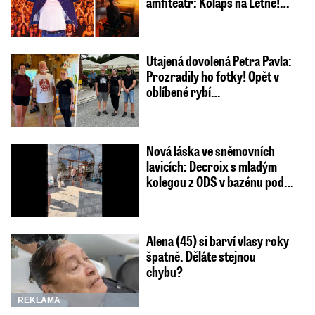
amfiteátr: Kolaps na Letné!…
Utajená dovolená Petra Pavla:
Prozradily ho fotky! Opět v
oblíbené rybí…
Nová láska ve sněmovních
lavicích: Decroix s mladým
kolegou z ODS v bazénu pod…
Alena (45) si barví vlasy roky
špatně. Děláte stejnou
chybu?
REKLAMA