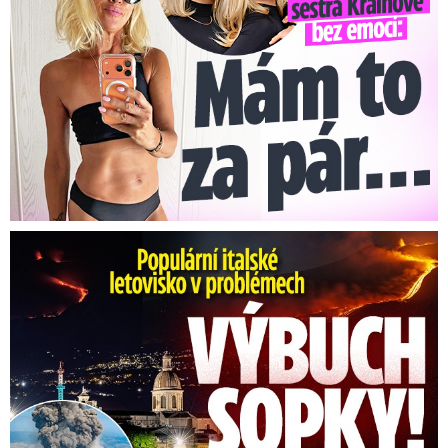
Erupce sicilské sopky Etny: Ruší desítky letů