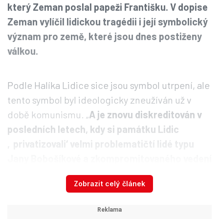
který Zeman poslal papeži Františku. V dopise
Zeman vylíčil lidickou tragédii i její symbolický
význam pro země, které jsou dnes postiženy
válkou.
Podle Halíka Lidice sice jsou symbol utrpení, ale
tento symbol byl ideologicky zneužíván už v
době komunismu. „
A je znovu diskreditován v
posledních letech, kdy si památku Lidic
‚privatizovali‘ velmi problematičtí lidé typu
Jany Bobošíkové a zkompromitovaného vedení
Českého svazu bojovníků za svobodu, což
Zobrazit celý článek
vedlo k protestu řady skutečných obětí
nacismu, včetně posledních přeživších
lidických žen,“
uvedl Halík.