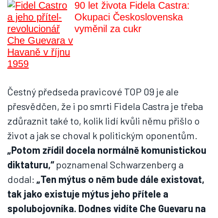
90 let života Fidela Castra:
Okupaci Československa
vyměnil za cukr
Čestný předseda pravicové TOP 09 je ale
přesvědčen, že i po smrti Fidela Castra je třeba
zdůraznit také to, kolik lidí kvůli němu přišlo o
život a jak se choval k politickým oponentům.
„Potom zřídil docela normálně komunistickou
diktaturu,“
poznamenal Schwarzenberg a
dodal:
„Ten mýtus o něm bude dále existovat,
tak jako existuje mýtus jeho přítele a
spolubojovníka. Dodnes vidíte Che Guevaru na