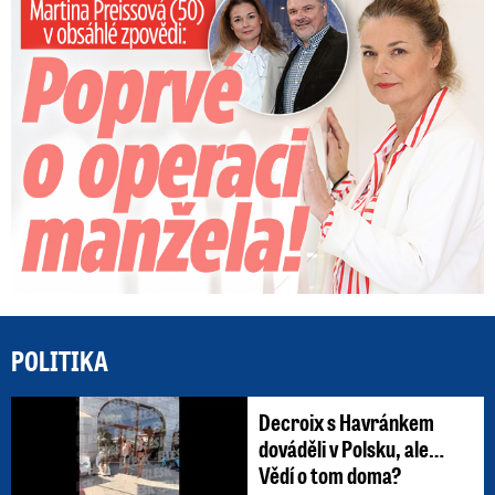
Preissová (50) v obsáhlé zpovědi: Poprvé o operaci manžela
POLITIKA
Decroix s Havránkem
dováděli v Polsku, ale…
Vědí o tom doma?