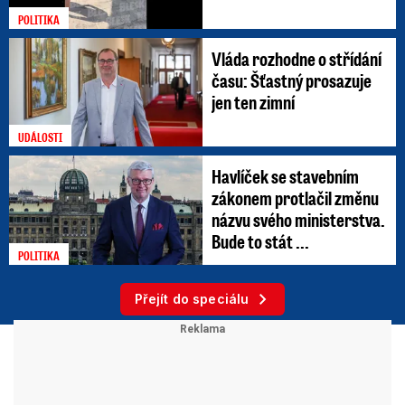
POLITIKA
Vláda rozhodne o střídání
času: Šťastný prosazuje
jen ten zimní
UDÁLOSTI
Havlíček se stavebním
zákonem protlačil změnu
názvu svého ministerstva.
Bude to stát ...
POLITIKA
Přejít do speciálu