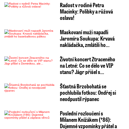
Radost v rodině Petra
Macinky: Polibky a růžová
oslava!
Maskovaní muži napadli
Jaromíra Soukupa: Krvavá
nakládačka, zmlátili ho…
Životní koncert Ztraceného
na Letné: Co se dělo ve VIP
stanu? Jágr přišel s…
Šťastná Brzobohatá se
pochlubila fotkou: Ondřej si
neodpustil rýpanec
Poslední rozloučení s
Milanem Knížákem (†86):
Dojemné vzpomínky přátel a