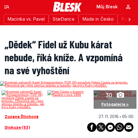
Můj Blesk
Macinka vs. Pavel
StarDance
Made in Česko
Festiva
„Dědek“ Fidel už Kubu kárat
nebude, říká kníže. A vzpomíná
na své vyhoštění
30
Fotogalerie >
Zuzana Štíchová
27. 11. 2016 • 05:00
Diskuze (53)