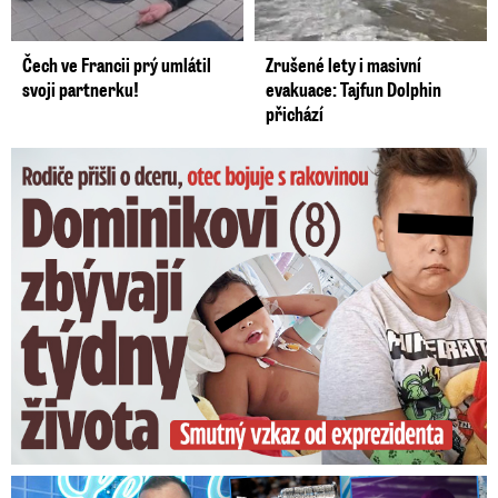
Čech ve Francii prý umlátil
Zrušené lety i masivní
svoji partnerku!
evakuace: Tajfun Dolphin
přichází
Fidel Castro s guerillou v pohoří Sierra Madre v roce 1958. Žena za
ním je Celia Sánchez Manduley, považovaná za jeho přítelkyni a
milenku.
Dominikovi (8) zbývají týdny života: Vzkaz od exprezidenta
Autor: Profimedia.cz
pilo,“ vzpomíná se smíchem Schwarzenberg.