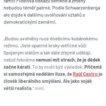
rámci Fidelova odkazu semkne a změny
nebudou téměř patrné. Podle Schwarzenberga
ale dojde k dalšímu uvolňování vztahů s
demokratickými zeměmi.
„Budou uvolněny ruce dnešnímu kubánskému
režimu. Jisté opatrné kroky vstřícné vůči
Spojeným státům a tak dále zřejmě udělají,
neboť řekněme
nemusí mít strach, že je dědek
začne kárati
. To by mohl býti výsledek.
Přičemž
si samozřejmě nedělám iluze, že
Raúl Castro
je
člověk liberálního smýšlení. Ale jako voják
větší realista
,“ míní.