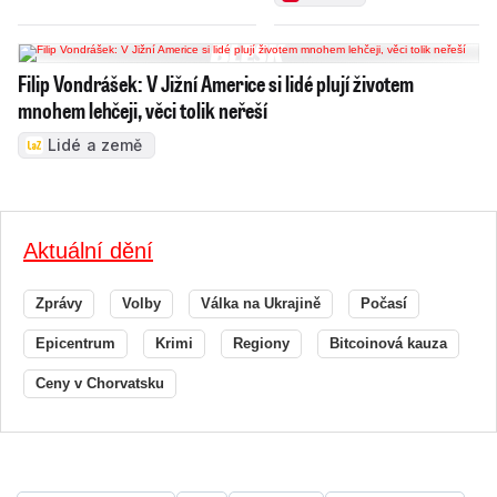
Filip Vondrášek: V Jižní Americe si lidé plují životem
mnohem lehčeji, věci tolik neřeší
Lidé a země
Aktuální dění
Zprávy
Volby
Válka na Ukrajině
Počasí
Epicentrum
Krimi
Regiony
Bitcoinová kauza
Ceny v Chorvatsku