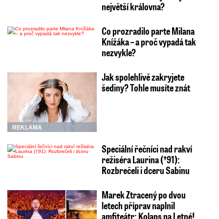
největší královna?
Co prozradilo parte Milana
Knížáka – a proč vypadá tak
nezvykle?
Jak spolehlivě zakryjete
šediny? Tohle musíte znát
REKLAMA
Speciální řečníci nad rakví
režiséra Laurina (†91):
Rozbrečeli i dceru Sabinu
Marek Ztracený po dvou
letech příprav naplnil
amfiteátr: Kolaps na Letné!…