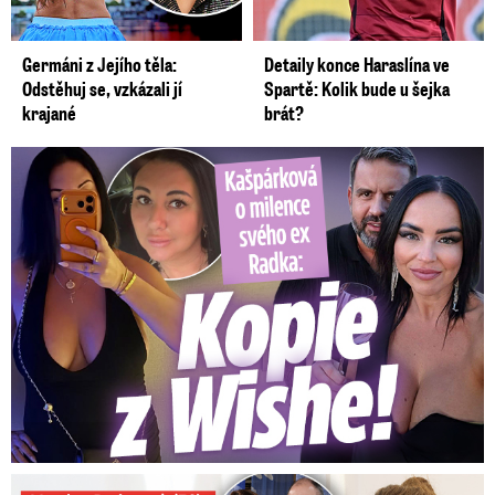
Germáni z Jejího těla:
Detaily konce Haraslína ve
Odstěhuj se, vzkázali jí
Spartě: Kolik bude u šejka
krajané
brát?
Kašpárková o milence svého ex Radka: Kopie z Wishe!