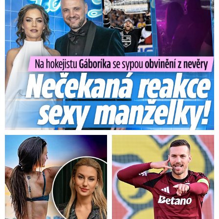
Na Gáboríka se sypou obvinění z nevěry: Reakce manželky!