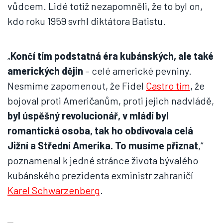
vůdcem. Lidé totiž nezapomněli, že to byl on,
kdo roku 1959 svrhl diktátora Batistu.
„
Končí tím podstatná éra kubánských, ale také
amerických dějin
– celé americké pevniny.
Nesmíme zapomenout, že Fidel
Castro tím
, že
bojoval proti Američanům, proti jejich nadvládě,
byl úspěšný revolucionář, v mládí byl
romantická osoba, tak ho obdivovala celá
Jižní a Střední Amerika. To musíme přiznat
,“
poznamenal k jedné stránce života bývalého
kubánského prezidenta exministr zahraničí
Karel Schwarzenberg
.