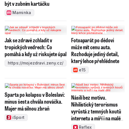
být v zubním kartáčku
Maminka
Jak se zdravě zchladit v
Fotoaparát po dědovi
tropických vedrech: Co
může mít cenu auta.
pomáhá a kdy už riskujete úpal
Rozhoduje jediný detail,
který lehce přehlédnete
https://mojezdravi.zeny.cz/
e15
Sparta po kolapsu v Boleslavi:
Násilí bez motivu.
minus šest a chvála nováčka.
Nihilistický terorismus
Majer má silnou zbraň
vyrůstá z temných koutů
internetu a míří i na malé
iSport
děti
Reflex