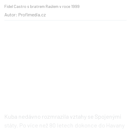
Fidel Castro s bratrem Raúlem v roce 1999
Autor: Profimedia.cz
Kuba nedávno rozmrazila vztahy se Spojenými
státy. Po více než 80 letech dokonce do Havany