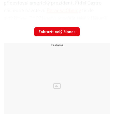
přicestoval americký prezident. Fidel Castro
následně návštěvu
Baracka Obamy
tvrdě
zkritizoval. Po 27 letech otevřela také v Havaně
svou ambasádu Česká republika. Velvyslancem
Zobrazit celý článek
se stal Vladimír Eisenbruk.
Jak jsem poznal ‚fízla‘
Schwarzenberg se osobně s Castrem nesetkal,
na Kubě je navíc od roku 2005 nežádoucí. Před
11 lety byl totiž ze země vyhoštěn kvůli účasti na
setkání kubánských disidentů.
„Neměl jsem tu čest ho potkat, to měl Petr