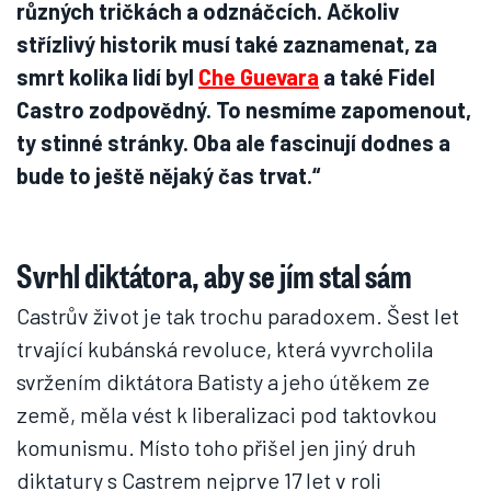
různých tričkách a odznáčcích. Ačkoliv
střízlivý historik musí také zaznamenat, za
smrt kolika lidí byl
Che Guevara
a také Fidel
Castro zodpovědný. To nesmíme zapomenout,
ty stinné stránky. Oba ale fascinují dodnes a
bude to ještě nějaký čas trvat.“
Svrhl diktátora, aby se jím stal sám
Castrův život je tak trochu paradoxem. Šest let
trvající kubánská revoluce, která vyvrcholila
svržením diktátora Batisty a jeho útěkem ze
země, měla vést k liberalizaci pod taktovkou
komunismu. Místo toho přišel jen jiný druh
diktatury s Castrem nejprve 17 let v roli