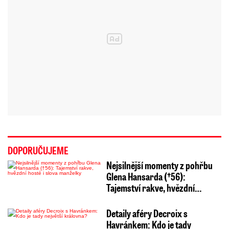
DOPORUČUJEME
Nejsilnější momenty z pohřbu
Glena Hansarda (†56):
Tajemství rakve, hvězdní…
Detaily aféry Decroix s
Havránkem: Kdo je tady