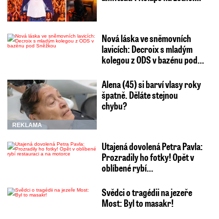
Nová láska ve sněmovních
lavicích: Decroix s mladým
kolegou z ODS v bazénu pod…
Alena (45) si barví vlasy roky
špatně. Děláte stejnou
chybu?
REKLAMA
Utajená dovolená Petra Pavla:
Prozradily ho fotky! Opět v
oblíbené rybí…
Svědci o tragédii na jezeře
Most: Byl to masakr!