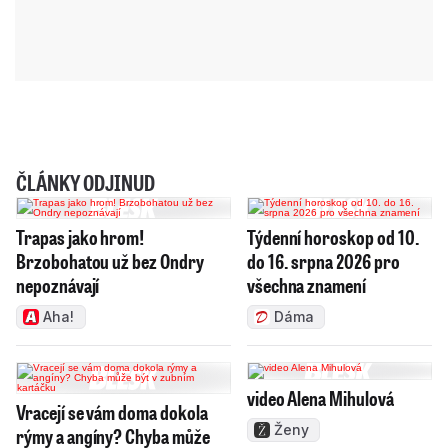
ČLÁNKY ODJINUD
Trapas jako hrom!
Týdenní horoskop od 10.
Brzobohatou už bez Ondry
do 16. srpna 2026 pro
nepoznávají
všechna znamení
Aha!
Dáma
video Alena Mihulová
Vracejí se vám doma dokola
Ženy
rýmy a angíny? Chyba může