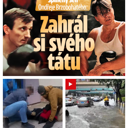
Splněný sen Ondřeje Brzobohatého: Zahrál si svého tátu
‚bych se vsadil, že to je fízl‘
.
Vystoupil někde
jinde, ale pět minut potom u mě zaklepal a byl
to ten, který mě měl vyhostit.
Ty fízlovské typy
jsou stejné v Havaně jako v Praze, to mě překva