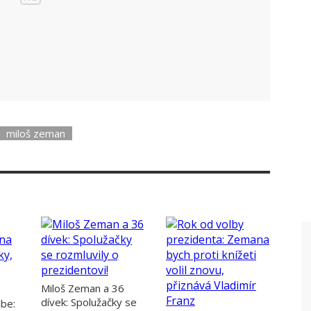
a náměstí ještě nebyl. Hostili ho totiž na radnici.
pitelně k protestu vrátit nestihla.
miloš zeman
Miloš Zeman a 36
dívek: Spolužačky se
ábe: