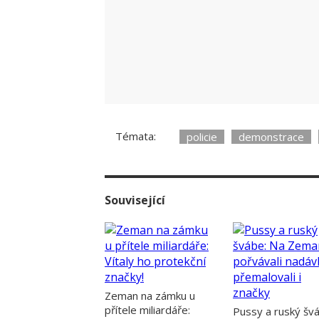
V době, kdy k incidentu došlo, Zeman n
Na jeho vystoupení už se dvojice pocho
Témata:
policie
demonstrace
Související
Zeman na zámku u
přítele miliardáře:
Pussy a ruský šv