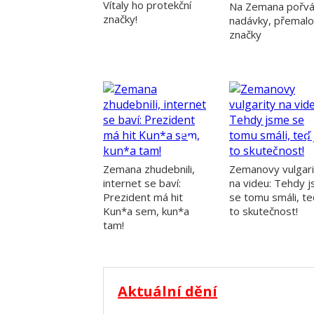
Vítaly ho protekční
Na Zemana pořvá
značky!
nadávky, přemalov
značky
Zemana zhudebnili,
Zemanovy vulgari
internet se baví:
na videu: Tehdy 
Prezident má hit
se tomu smáli, te
Kun*a sem, kun*a
to skutečnost!
tam!
Aktuální dění