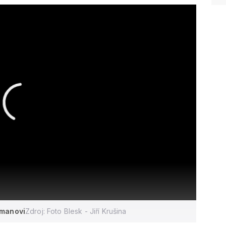
emanovi
Zdroj: Foto Blesk - Jiří Krušina