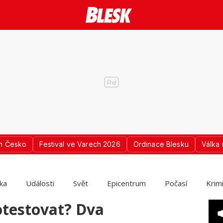
n Česko
Festival ve Varech 2026
Ordinace Blesku
Válka 
ika
Události
Svět
Epicentrum
Počasí
Krim
otestovat? Dva