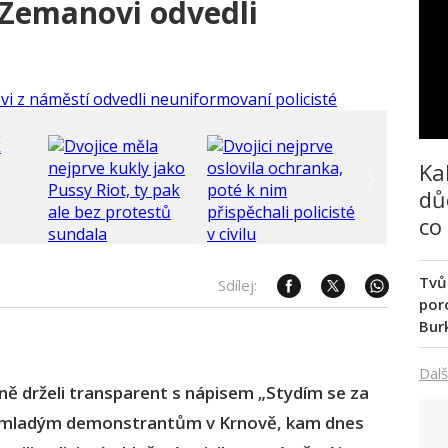
 Zemanovi odvedli
Ka
dů
co
Tvů
Sdílej:
poro
Bur
Dalš
ně drželi transparent s nápisem „Stydím se za
a mladým demonstrantům v Krnově, kam dnes