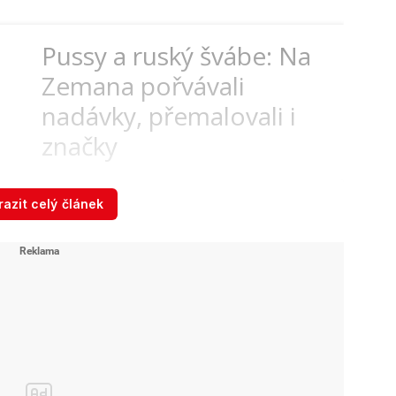
Pussy a ruský švábe: Na
Zemana pořvávali
nadávky, přemalovali i
značky
azit celý článek
ést nemůžete,“
řekl směrem k policistům
ž se ho snažili přimět k odchodu. Policisté ale
aže a odvedli. „
Obě osoby byly předvedeny k
lužebnu a poté byly propuštěny. Jde o
kona,“
uvedla k tomu policejní mluvčí Gabriela