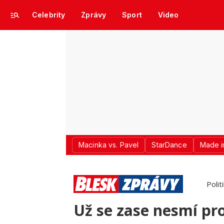
Celebrity
Zprávy
Sport
Video
Macinka vs. Pavel
StarDance
Made i
Polit
Už se zase nesmí pr