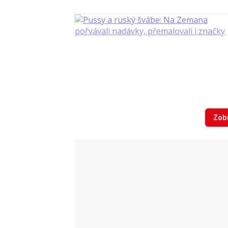
Zobr
„Nic jsme neudělali, takže nás odv
demonstrant Dominik Novotný (27), kdy
trvali na svém, a tak dvojici chytli za p
prokázání totožnosti na policejní s
standardní úkon a oprávnění ze zá
Holčíková.