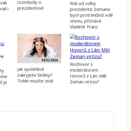
rozmluvily o
vali
Rok od volby
prezidentovi!
ali i
prezidenta: Zemana
bych proti knížeti volil
znovu, přiznává
Vladimír Franz
REKLAMA
Rozhovor s
Jak spolehlivě
moderátorem
ty
zakryjete šediny?
Hovorů z Lán: Měl
jsme
Tohle musíte znát
Zeman virózu?
ď je