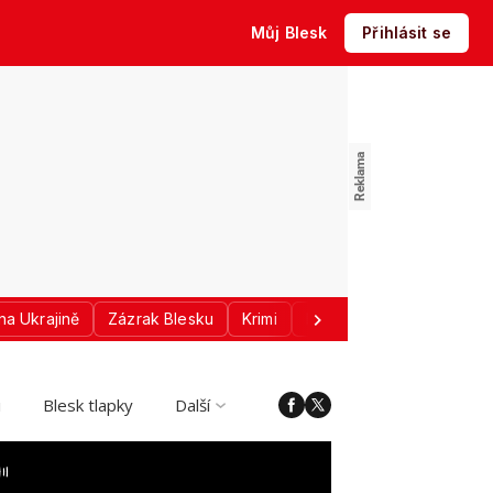
Můj Blesk
Přihlásit se
na Ukrajině
Zázrak Blesku
Krimi
Donald Trump
Sport
i
Blesk tlapky
Další