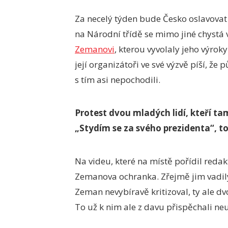
Za necelý týden bude Česko oslavovat 
na Národní třídě se mimo jiné chystá
Zemanovi
, kterou vyvolaly jeho výrok
její organizátoři ve své výzvě píší, že
s tím asi nepochodili.
Protest dvou mladých lidí, kteří t
„Stydím se za svého prezidenta“, tot
Na videu, které na místě pořídil redakto
Zemanova ochranka. Zřejmě jim vadily 
Zeman nevybíravě kritizoval, ty ale dv
To už k nim ale z davu přispěchali ne