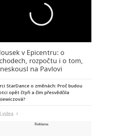
lousek v Epicentru: o
chodech, rozpočtu i o tom,
 neskousl na Pavlovi
rci StarDance o změnách: Proč budou
tci opět čtyři a čím přesvědčila
kiewiczová?
í videa