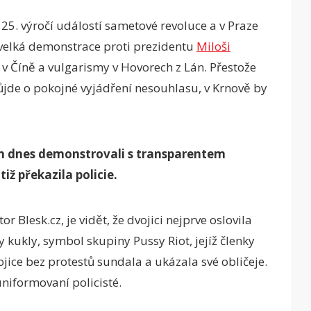
25. výročí událostí sametové revoluce a v Praze
 velká demonstrace proti prezidentu
Miloši
y v Číně a vulgarismy v Hovorech z Lán. Přestože
 půjde o pokojné vyjádření nesouhlasu, v Krnově by
am dnes demonstrovali s transparentem
iž překazila policie.
r Blesk.cz, je vidět, že dvojici nejprve oslovila
kukly, symbol skupiny Pussy Riot, jejíž členky
ojice bez protestů sundala a ukázala své obličeje.
uniformovaní policisté.