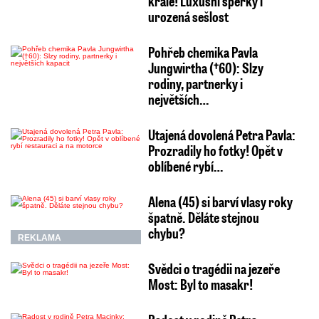
krále! Luxusní šperky i
urozená sešlost
Pohřeb chemika Pavla
Jungwirtha (†60): Slzy
rodiny, partnerky i
největších…
Utajená dovolená Petra Pavla:
Prozradily ho fotky! Opět v
oblíbené rybí…
Alena (45) si barví vlasy roky
špatně. Děláte stejnou
chybu?
REKLAMA
Svědci o tragédii na jezeře
Most: Byl to masakr!