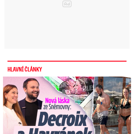
první pohled vážného incidentu, není zatím
jasné.
Honzovi (31) se v Kolíně
zastavilo srdce: Pan Václav
popsal, jak mu zachránil život
HLAVNÍ ČLÁNKY
Nová láska ve Sněmovně: Decroix s mladým kolegou z ODS