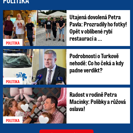
POLITIKA
Utajená dovolená Petra
Pavla: Prozradily ho fotky!
Opět v oblíbené rybí
restauraci a ...
POLITIKA
Podrobnosti o Turkově
nehodě: Co ho čeká a kdy
padne verdikt?
POLITIKA
Radost v rodině Petra
Macinky: Polibky a růžová
oslava!
POLITIKA