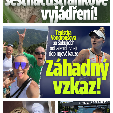
Vondroušová po šokujících odhaleních v kauze: Záhadný vzkaz!