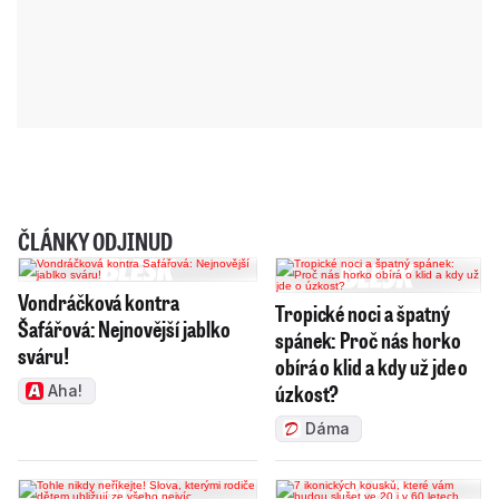
ČLÁNKY ODJINUD
Vondráčková kontra
Tropické noci a špatný
Šafářová: Nejnovější jablko
spánek: Proč nás horko
sváru!
obírá o klid a kdy už jde o
úzkost?
Aha!
Dáma