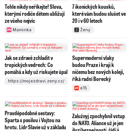
Tohle nikdy neříkejte! Slova,
7 ikonických kousků,
kterými rodiče dětem ubližují
které vám budou slušet ve
ze všeho nejvíc
20 i v 60 letech
Maminka
Ženy
Jak se zdravě zchladit v
Supermoderní vlaky
tropických vedrech: Co
budou Praze i kraji k
pomáhá a kdy už riskujete úpal
ničemu bez nových kolejí,
říká radní Borecký
https://mojezdravi.zeny.cz/
e15
Pravděpodobné sestavy:
Zalužnyj zpochybnil vstup
Sparta s posilou i Vojtou na
do NATO. Aliance už je jen
hrotu. Lídr Slavie už v základu
iluzí bezpečnosti, řídí ji