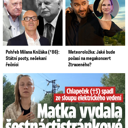
Pohřeb Milana Knížáka (†86):
Meteoroložka: Jaké bude
Státní pocty, nečekaní
počasí na megakoncert
řečníci
Ztraceného?
Smrtelný pád chlapce: Matka vydala vyjádření na 16 stran