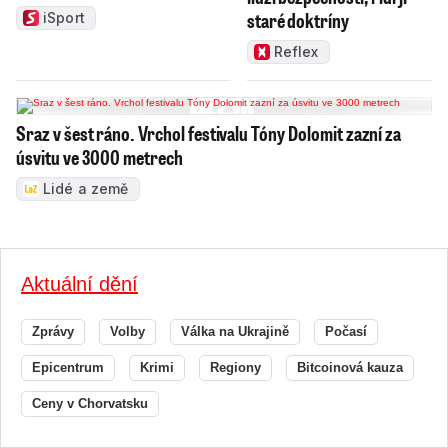
staré doktríny
iSport
Reflex
Sraz v šest ráno. Vrchol festivalu Tóny Dolomit zazní za
úsvitu ve 3000 metrech
Lidé a země
Aktuální dění
Zprávy
Volby
Válka na Ukrajině
Počasí
Epicentrum
Krimi
Regiony
Bitcoinová kauza
Ceny v Chorvatsku