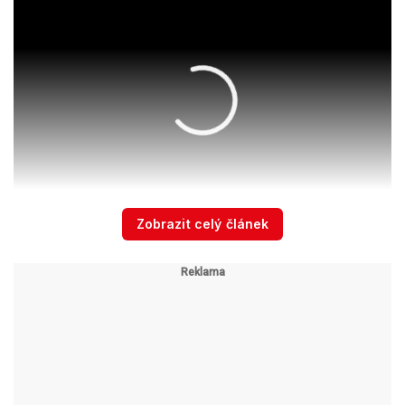
Zobrazit celý článek
Ošklivou nehodu v Hoříně zachytila kamera: Kamion
smetl osobní automobil!
Zdroj: Aktu.cz
Nákladní automobil posléze zamířil do
přilehlého pole.
Šílená nehoda doslova
šokovala čtveřici lidí stojící opodál. Těm se
naštěstí nic nestalo. Jak jsou na tom aktéři na