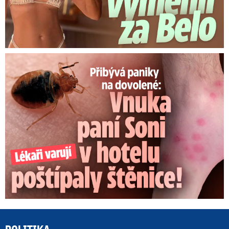
Panika na dovolené: Vnuka Soni v hotelu poštípaly štěnice!