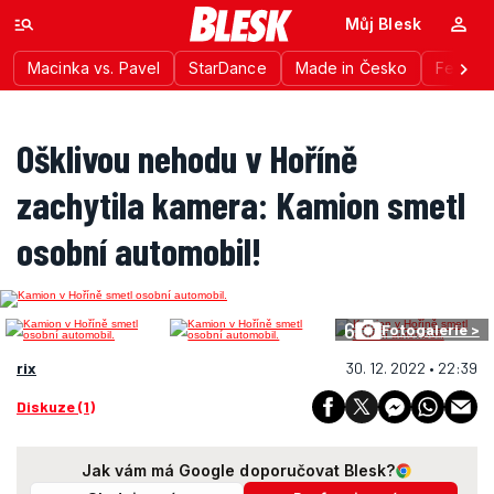
Můj Blesk
Macinka vs. Pavel
StarDance
Made in Česko
Festiva
Ošklivou nehodu v Hoříně
zachytila kamera: Kamion smetl
osobní automobil!
6
Fotogalerie >
rix
30. 12. 2022 • 22:39
Diskuze (1)
Jak vám má Google doporučovat Blesk?