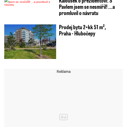
Kalousek o prezidentovi: S
Pavlem jsem se nesmířil! ...a
promluvil o návratu
Prodej bytu 2+kk 51 m²,
Praha - Hlubočepy