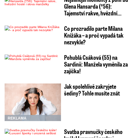
Glena Hansarda (†56):
Tajemství rakve, hvězdní…
Co prozradilo parte Milana
Knížáka – a proč vypadá tak
nezvykle?
Pohublá Csáková (55) na
Sardinii: Manžela vyměnila za
zajíčka!
Jak spolehlivě zakryjete
šediny? Tohle musíte znát
REKLAMA
Svatba pravnučky českého