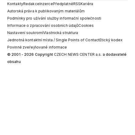
Kontakty
Redakce
Inzerce
Předplatné
RSS
Kariéra
Autorská práva k publikovaným materiálům
Podmínky pro užívání služby informační společnosti
Informace o zpracování osobních údajů
Cookies
Nastavení soukromí
Vlastnická struktura
Jednotná kontaktní místa / Single Points of Contact
Etický kodex
Povinně zveřejňované informace
© 2001 - 2026 Copyright
CZECH NEWS CENTER a.s.
a dodavatelé
obsahu