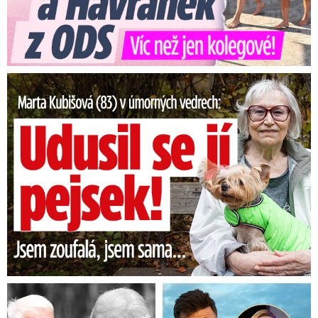
Marta Kubišová (83) v úmorných vedrech: Udusil se jí pejsek!