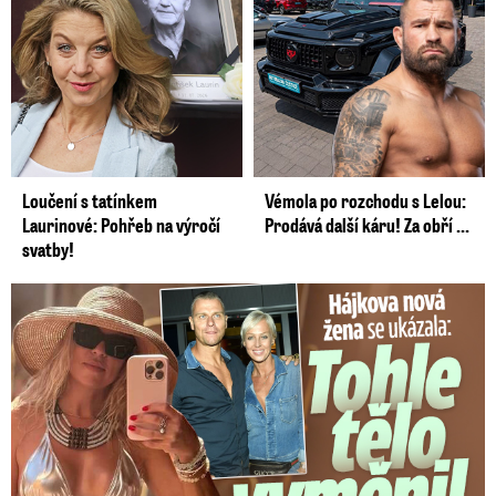
Loučení s tatínkem
Vémola po rozchodu s Lelou:
Laurinové: Pohřeb na výročí
Prodává další káru! Za obří ...
svatby!
Tohle tělo nahradilo Belo: Nová partnerka se ukázala...