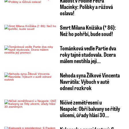
Radost v rodině Petra
Macinky: Polibky a růžová
oslava!
Smrt Milana Knížáka († 86):
Než ho pohřbí, bude soud!
Tománková vedle Partie dva
roky tajně studovala. Dcera
málem nestihla její…
Nehoda syna Žilkové Vincenta
Navrátila: Výbuch v autě
odnesl rozkrok
Ničivé zemětřesení u
Neapole: Obří balvany se řítily
ulicemi, úřady hlásí 30…