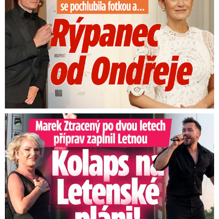
Marek Ztracený na Letné: Pártlová stopla koncert