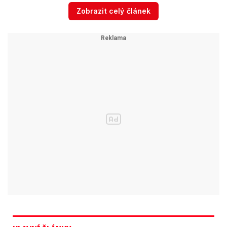
ztratily kompoty. A v tu chvilku jsem si řekl, co
Zobrazit celý článek
by tenkrát řekl Columbo, kdyby byl na tom
mým místě? Ale ten bohužel kompoty nikdy
nevyšetřoval, tak jsem musel přemýšlet já. Tak
jsem položil otázku, která mi přišla naprosto
logická: ‚Kdo všechno věděl, že
zavařujete?‘,“
uzavřel Mareš s tím, že si už už
psal plán, za kterou tetkou z Horní Dolní
pojedou, ale případ ukradených kompotů
nakonec neobjasnil.
Policisté z mordparty poprvé
promluvili o velkých případech:
Tyhle jsme ještě ...