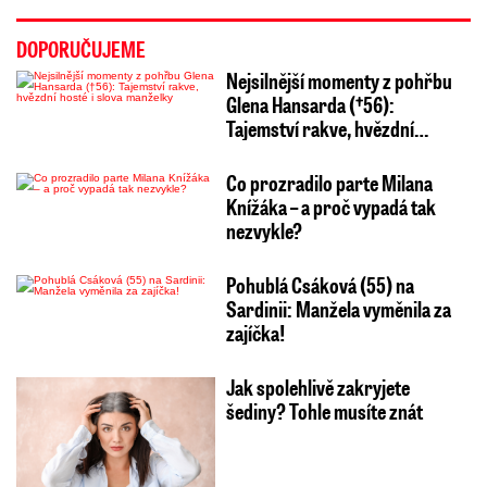
DOPORUČUJEME
Nejsilnější momenty z pohřbu
Glena Hansarda (†56):
Tajemství rakve, hvězdní…
Co prozradilo parte Milana
Knížáka – a proč vypadá tak
nezvykle?
Pohublá Csáková (55) na
Sardinii: Manžela vyměnila za
zajíčka!
Jak spolehlivě zakryjete
šediny? Tohle musíte znát