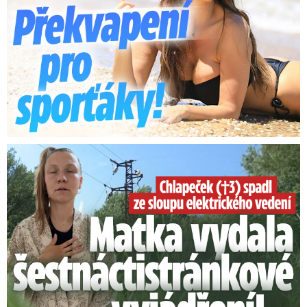
Smrtelný pád chlapce: Matka vydala vyjádření na 16 stran