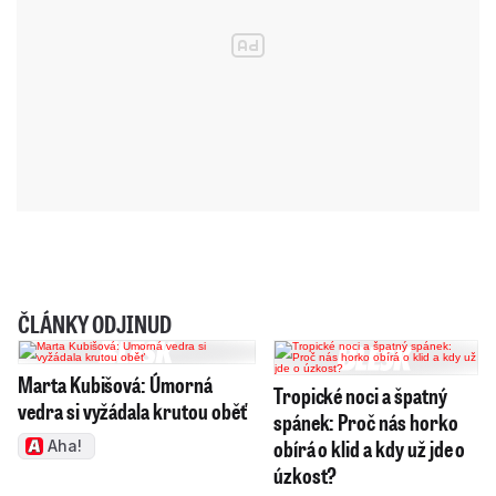
ČLÁNKY ODJINUD
Marta Kubišová: Úmorná
Tropické noci a špatný
vedra si vyžádala krutou oběť
spánek: Proč nás horko
obírá o klid a kdy už jde o
Aha!
úzkost?