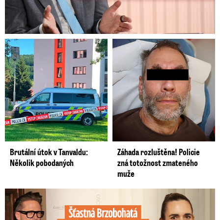
Brutální útok v Tanvaldu:
Záhada rozluštěna! Policie
Několik pobodaných
zná totožnost zmateného
muže
Šťastná Brzobohatá se pochlubila fotkou: Rýpanec od Ondřeje