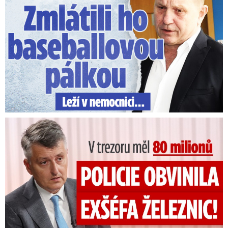
V trezoru měl 80 milionů: Policie obvinila exšéfa železnic!