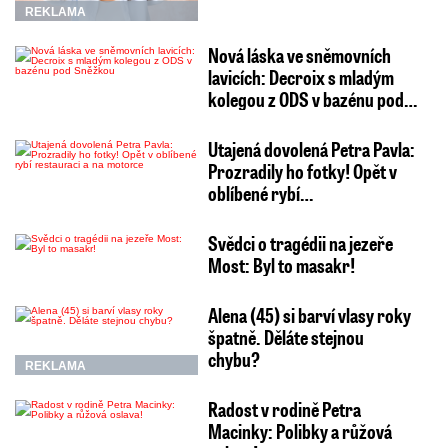
REKLAMA
Nová láska ve sněmovních
lavicích: Decroix s mladým
kolegou z ODS v bazénu pod…
Utajená dovolená Petra Pavla:
Prozradily ho fotky! Opět v
oblíbené rybí…
Svědci o tragédii na jezeře
Most: Byl to masakr!
Alena (45) si barví vlasy roky
špatně. Děláte stejnou
chybu?
REKLAMA
Radost v rodině Petra
Macinky: Polibky a růžová