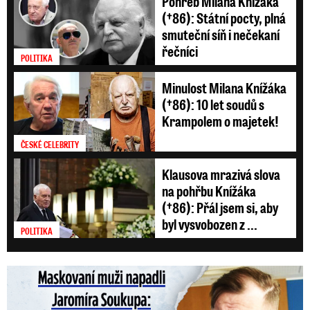
Pohřeb Milana Knížáka
(†86): Státní pocty, plná
smuteční síň i nečekaní
řečníci
POLITIKA
Minulost Milana Knížáka
(†86): 10 let soudů s
Krampolem o majetek!
ČESKÉ CELEBRITY
Klausova mrazivá slova
na pohřbu Knížáka
(†86): Přál jsem si, aby
byl vysvobozen z ...
POLITIKA
Maskovaní muži napadli Jaromíra Soukupa: Krvavá nakládačka