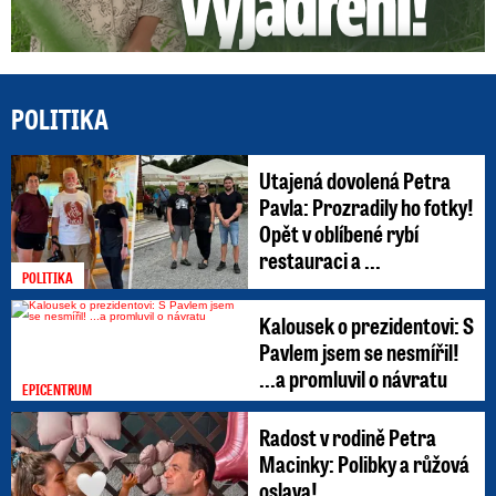
POLITIKA
Utajená dovolená Petra
Pavla: Prozradily ho fotky!
Opět v oblíbené rybí
restauraci a ...
POLITIKA
Kalousek o prezidentovi: S
Pavlem jsem se nesmířil!
...a promluvil o návratu
EPICENTRUM
Radost v rodině Petra
Macinky: Polibky a růžová
oslava!