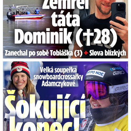
Velká soupeřka Adamczykové: Šokující konec!