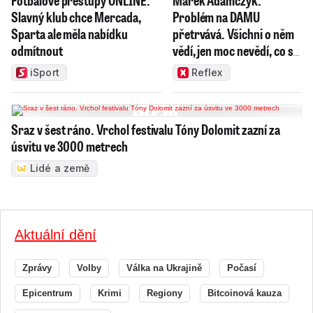
Fotbalové přestupy ONLINE:
Marek Adamczyk:
Slavný klub chce Mercada,
Problém na DAMU
Sparta ale měla nabídku
přetrvává. Všichni o něm
odmítnout
vědí, jen moc nevědí, co s
ním
iSport
Reflex
Sraz v šest ráno. Vrchol festivalu Tóny Dolomit zazní za
úsvitu ve 3000 metrech
Lidé a země
Aktuální dění
Zprávy
Volby
Válka na Ukrajině
Počasí
Epicentrum
Krimi
Regiony
Bitcoinová kauza