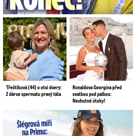
Třeštíková (44) o otci dcery:
Ronaldova Georgina před
Z dárce spermatu pravý táta
svatbou pod palbou:
Nechutné útoky!
Lucie Šlégrová míří na Primu. Překvapení pro sporťáky!