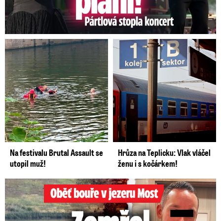
Na festivalu Brutal Assault se
Hrůza na Teplicku: Vlak vláčel
utopil muž!
ženu i s kočárkem!
Oběť bouře v jezeru Most: Zemřel táta Dominik (†28)