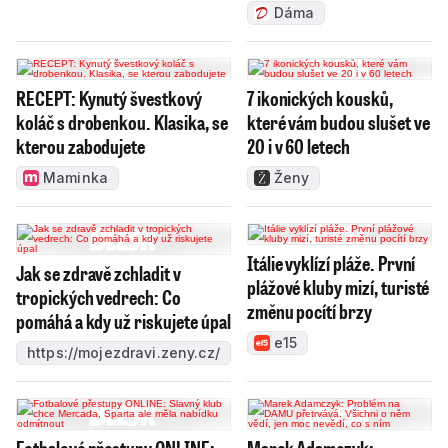
Dáma
RECEPT: Kynutý švestkový
7 ikonických kousků,
koláč s drobenkou. Klasika, se
které vám budou slušet ve
kterou zabodujete
20 i v 60 letech
Maminka
Ženy
Itálie vyklízí pláže. První
Jak se zdravě zchladit v
plážové kluby mizí, turisté
tropických vedrech: Co
změnu pocítí brzy
pomáhá a kdy už riskujete úpal
e15
https://mojezdravi.zeny.cz/