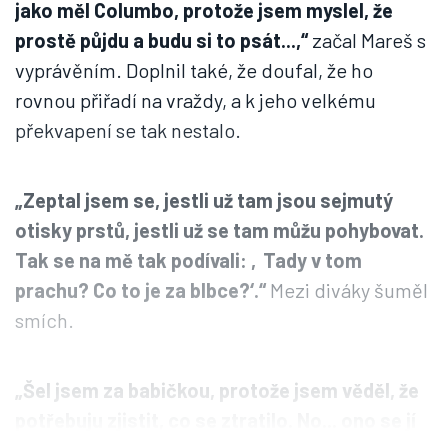
jako měl Columbo, protože jsem myslel, že
prostě půjdu a budu si to psát...,“
začal Mareš s
vyprávěním. Doplnil také, že doufal, že ho
rovnou přiřadí na vraždy, a k jeho velkému
překvapení se tak nestalo.
„Zeptal jsem se, jestli už tam jsou sejmutý
otisky prstů, jestli už se tam můžu pohybovat.
Tak se na mě tak podívali: ‚Tady v tom
prachu? Co to je za blbce?‘.“
Mezi diváky šuměl
smích.
„Šel jsem za babičkou, protože jsem věděl, že
potřebuju zjistit, co se ztratilo. No... ono se jí