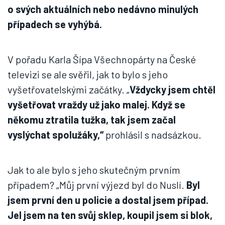
o svých aktuálních nebo nedávno minulých
případech se vyhýbá.
V pořadu Karla Šípa Všechnopárty na České
televizi se ale svěřil, jak to bylo s jeho
vyšetřovatelskými začátky. „
Vždycky jsem chtěl
vyšetřovat vraždy už jako malej. Když se
někomu ztratila tužka, tak jsem začal
vyslýchat spolužáky,“
prohlásil s nadsázkou.
Jak to ale bylo s jeho skutečným prvním
případem? „Můj první výjezd byl do Nuslí.
Byl
jsem první den u policie a dostal jsem případ.
Jel jsem na ten svůj sklep, koupil jsem si blok,