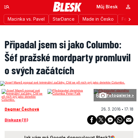
Můj Blesk
Macinka vs. Pavel
StarDance
Made in Česko
Festiva
Připadal jsem si jako Columbo:
Šéf pražské mordparty promluvil
o svých začátcích
6
Fotogalerie >
Dagmar Čechová
26. 3. 2016 • 17:18
Diskuze (11)
Jak vám má Google doporučovat Blesk?