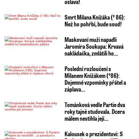
oslava!
Smrt Milana Knížáka († 86):
Než ho pohřbí, bude soud!
Maskovaní muži napadli
Jaromíra Soukupa: Krvavá
nakládačka, zmlátili ho…
Poslední rozloučení s
Milanem Knížákem (†86):
Dojemné vzpomínky přátel a
záplava…
Tománková vedle Partie dva
roky tajně studovala. Dcera
málem nestihla její…
Kalousek o prezidentovi: S