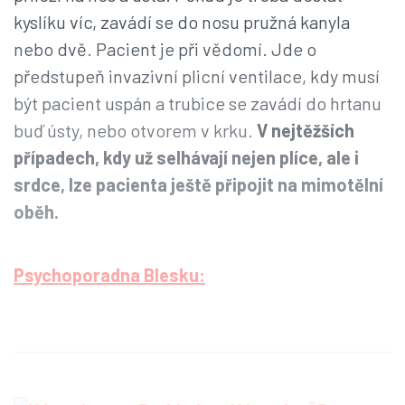
kyslíku víc, zavádí se do nosu pružná kanyla
nebo dvě. Pacient je při vědomí. Jde o
předstupeň invazivní plicní ventilace, kdy musí
být pacient uspán a trubice se zavádí do hrtanu
buď ústy, nebo otvorem v krku.
V nejtěžších
případech, kdy už selhávají nejen plíce, ale i
srdce, lze pacienta ještě připojit na mimotělní
oběh.
Psychoporadna Blesku: