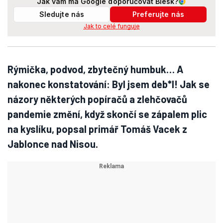
Jak vám má Google doporučovat Blesk?
Sledujte nás
Preferujte nás
Jak to celé funguje
Rýmička, podvod, zbytečný humbuk… A
nakonec konstatování: Byl jsem deb*l! Jak se
názory některých popíračů a zlehčovačů
pandemie změní, když skončí se zápalem plic
na kyslíku, popsal primář Tomáš Vacek z
Jablonce nad Nisou.