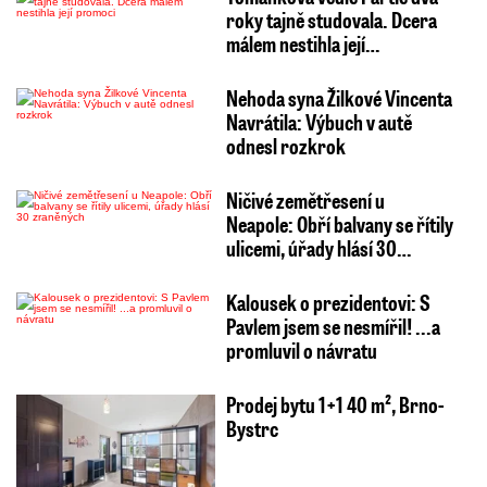
roky tajně studovala. Dcera
málem nestihla její…
Nehoda syna Žilkové Vincenta
Navrátila: Výbuch v autě
odnesl rozkrok
Ničivé zemětřesení u
Neapole: Obří balvany se řítily
ulicemi, úřady hlásí 30…
Kalousek o prezidentovi: S
Pavlem jsem se nesmířil! ...a
promluvil o návratu
Prodej bytu 1+1 40 m², Brno-
Bystrc