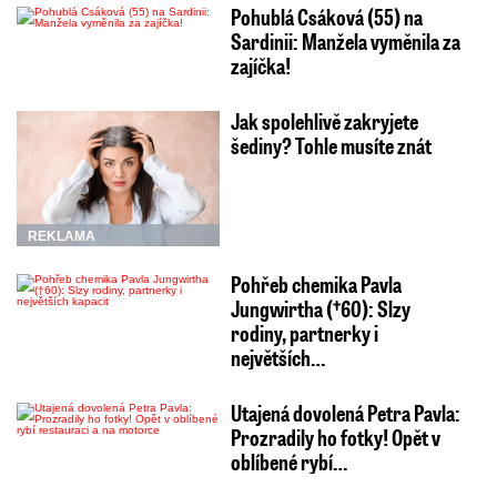
Pohublá Csáková (55) na
Sardinii: Manžela vyměnila za
zajíčka!
Jak spolehlivě zakryjete
šediny? Tohle musíte znát
REKLAMA
Pohřeb chemika Pavla
Jungwirtha (†60): Slzy
rodiny, partnerky i
největších…
Utajená dovolená Petra Pavla:
Prozradily ho fotky! Opět v
oblíbené rybí…