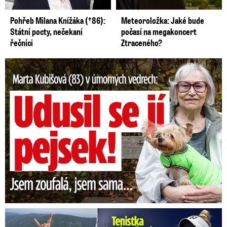
Pohřeb Milana Knížáka (†86):
Meteoroložka: Jaké bude
Státní pocty, nečekaní
počasí na megakoncert
řečníci
Ztraceného?
Marta Kubišová (83) v úmorných vedrech: Udusil se jí pejsek!
Vondroušová po šokujících odhaleních v kauze: Záhadný vzkaz!