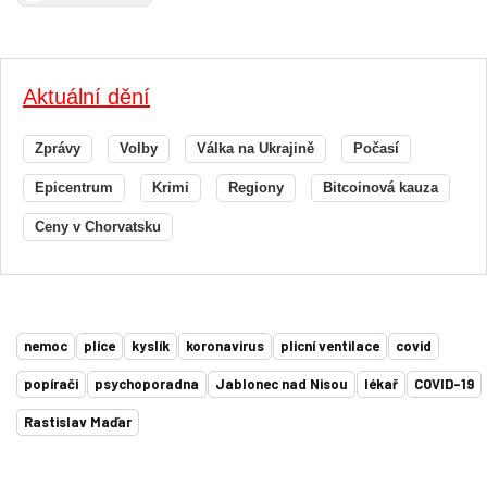
Aktuální dění
Zprávy
Volby
Válka na Ukrajině
Počasí
Epicentrum
Krimi
Regiony
Bitcoinová kauza
Ceny v Chorvatsku
nemoc
plíce
kyslík
koronavirus
plicní ventilace
covid
popírači
psychoporadna
Jablonec nad Nisou
lékař
COVID-19
Rastislav Maďar