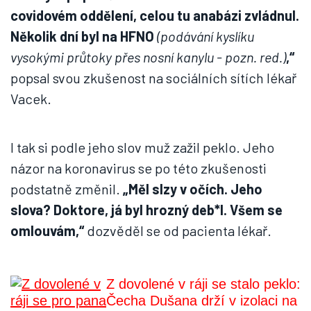
covidovém oddělení, celou tu anabázi zvládnul.
Několik dní byl na HFNO
(podávání kyslíku
vysokými průtoky přes nosní kanylu - pozn. red.)
,“
popsal svou zkušenost na sociálních sítích lékař
Vacek.
I tak si podle jeho slov muž zažil peklo. Jeho
názor na koronavirus se po této zkušenosti
podstatně změnil.
„Měl slzy v očích. Jeho
slova? Doktore, já byl hrozný deb*l. Všem se
omlouvám,“
dozvěděl se od pacienta lékař.
Z dovolené v ráji se stalo peklo:
Čecha Dušana drží v izolaci na