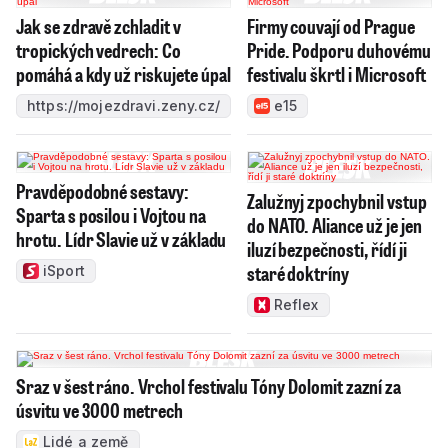
Jak se zdravě zchladit v
Firmy couvají od Prague
tropických vedrech: Co
Pride. Podporu duhovému
pomáhá a kdy už riskujete úpal
festivalu škrtl i Microsoft
https://mojezdravi.zeny.cz/
e15
Pravděpodobné sestavy:
Zalužnyj zpochybnil vstup
Sparta s posilou i Vojtou na
do NATO. Aliance už je jen
hrotu. Lídr Slavie už v základu
iluzí bezpečnosti, řídí ji
staré doktríny
iSport
Reflex
Sraz v šest ráno. Vrchol festivalu Tóny Dolomit zazní za
úsvitu ve 3000 metrech
Lidé a země