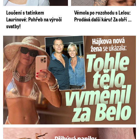
Loučení s tatínkem
Vémola po rozchodu s Lelou:
Laurinové: Pohřeb na výročí
Prodává další káru! Za obří ...
svatby!
Tohle tělo nahradilo Belo: Nová partnerka se ukázala...
Panika na dovolené: Vnuka Soni v hotelu poštípaly štěnice!