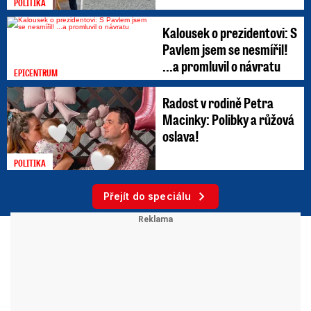
POLITIKA
Kalousek o prezidentovi: S
Pavlem jsem se nesmířil!
...a promluvil o návratu
EPICENTRUM
Radost v rodině Petra
Macinky: Polibky a růžová
oslava!
POLITIKA
Přejít do speciálu