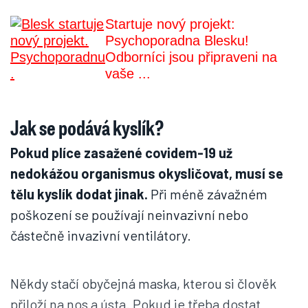
Startuje nový projekt:
Psychoporadna Blesku!
Odborníci jsou připraveni na
vaše ...
Jak se podává kyslík?
Pokud plíce zasažené covidem-19 už
nedokážou organismus okysličovat, musí se
tělu kyslík dodat jinak.
Při méně závažném
poškození se používají neinvazivní nebo
částečně invazivní ventilátory.
Někdy stačí obyčejná maska, kterou si člověk
přiloží na nos a ústa. Pokud je třeba dostat