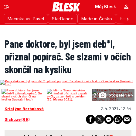
Můj Blesk
Macinka vs. Pavel
StarDance
Made in Česko
Festiva
Pane doktore, byl jsem deb*l,
přiznal popírač. Se slzami v očích
skončil na kyslíku
21
Fotogalerie >
Kristýna Beránková
2. 4. 2021 • 12:44
Diskuze (69)