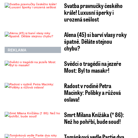
Svatba pravnučky českého
krále! Luxusní šperky i
urozená sešlost
Alena (45) si barví vlasy roky
špatně. Děláte stejnou
chybu?
REKLAMA
Svědci o tragédii na jezeře
Most: Byl to masakr!
Radost v rodině Petra
Macinky: Polibky a růžová
oslava!
Smrt Milana Knížáka († 86):
Než ho pohřbí, bude soud!
Tománková vedle Partie dva