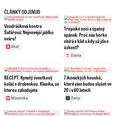
ČLÁNKY ODJINUD
Vondráčková kontra
Tropické noci a špatný
Šafářová: Nejnovější jablko
spánek: Proč nás horko
sváru!
obírá o klid a kdy už jde o
úzkost?
Aha!
Dáma
RECEPT: Kynutý švestkový
7 ikonických kousků,
koláč s drobenkou. Klasika, se
které vám budou slušet ve
kterou zabodujete
20 i v 60 letech
Maminka
Ženy