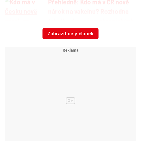
Přehledně: Kdo má v ČR nově
nárok na vakcínu? Rozhodne
tabulka diagnóz a chronických
...
Zobrazit celý článek
Epidemiolog Rastislav Maďar o osudových
chybách v boji proti koronaviru, neuhasitelném
požáru a podmínkách rozvolnění.
Video se připravuje ...