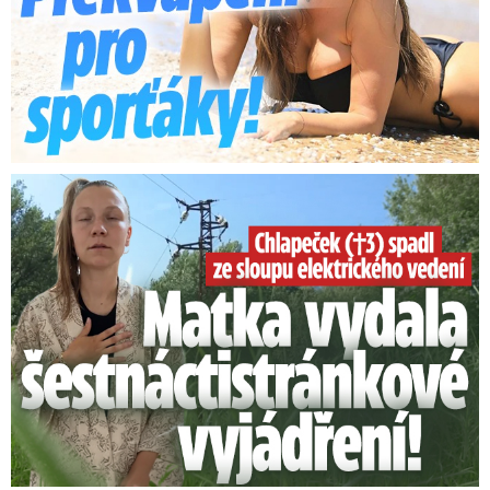
Smrtelný pád chlapce: Matka vydala vyjádření na 16 stran