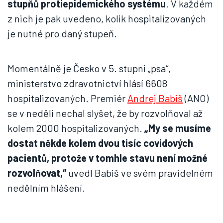
stupňů protiepidemického systému
. V každém
z nich je pak uvedeno, kolik hospitalizovaných
je nutné pro daný stupeň.
Momentálně je Česko v 5. stupni „psa“,
ministerstvo zdravotnictví hlásí 6608
hospitalizovaných. Premiér
Andrej Babiš
(ANO)
se v neděli nechal slyšet, že by rozvolňoval až
kolem 2000 hospitalizovaných.
„My se musíme
dostat někde kolem dvou tisíc covidových
pacientů, protože v tomhle stavu není možné
rozvolňovat,“
uvedl Babiš ve svém pravidelném
nedělním hlášení.