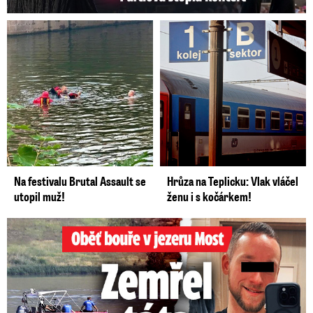
Na festivalu Brutal Assault se
Hrůza na Teplicku: Vlak vláčel
utopil muž!
ženu i s kočárkem!
Oběť bouře v jezeru Most: Zemřel táta Dominik (†28)