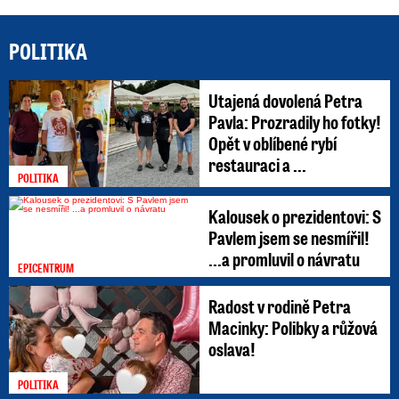
POLITIKA
Utajená dovolená Petra
Pavla: Prozradily ho fotky!
Opět v oblíbené rybí
restauraci a ...
POLITIKA
Kalousek o prezidentovi: S
Pavlem jsem se nesmířil!
...a promluvil o návratu
EPICENTRUM
Radost v rodině Petra
Macinky: Polibky a růžová
oslava!
POLITIKA