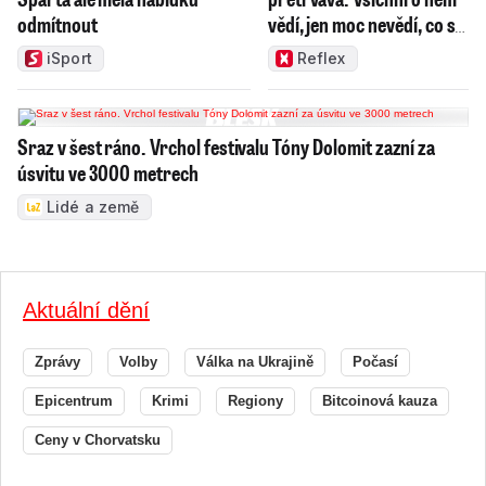
odmítnout
vědí, jen moc nevědí, co s
ním
iSport
Reflex
Sraz v šest ráno. Vrchol festivalu Tóny Dolomit zazní za
úsvitu ve 3000 metrech
Lidé a země
Aktuální dění
Zprávy
Volby
Válka na Ukrajině
Počasí
Epicentrum
Krimi
Regiony
Bitcoinová kauza
Ceny v Chorvatsku