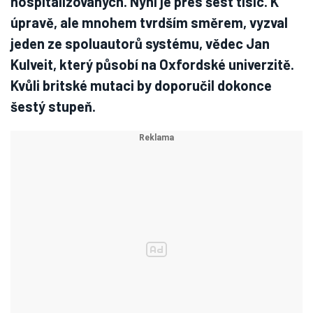
hospitalizovaných. Nyní je přes šest tisíc. K
úpravě, ale mnohem tvrdším směrem, vyzval
jeden ze spoluautorů systému, vědec Jan
Kulveit, který působí na Oxfordské univerzitě.
Kvůli britské mutaci by doporučil dokonce
šestý stupeň.