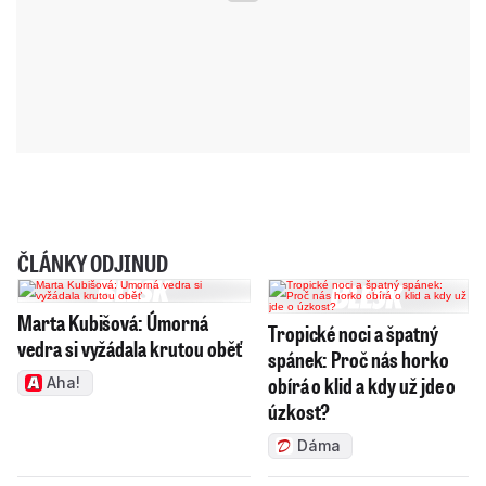
ČLÁNKY ODJINUD
Marta Kubišová: Úmorná
Tropické noci a špatný
vedra si vyžádala krutou oběť
spánek: Proč nás horko
obírá o klid a kdy už jde o
Aha!
úzkost?
Dáma