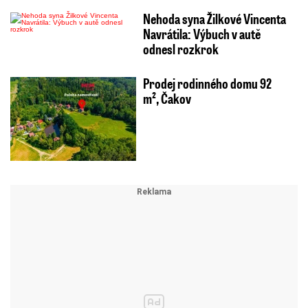
Nehoda syna Žilkové Vincenta
Navrátila: Výbuch v autě
odnesl rozkrok
Prodej rodinného domu 92
m², Čakov