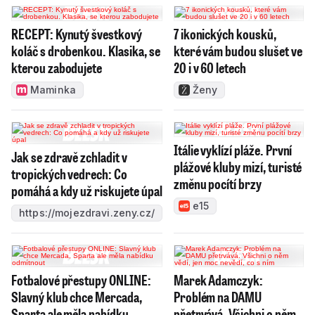
RECEPT: Kynutý švestkový
7 ikonických kousků,
koláč s drobenkou. Klasika, se
které vám budou slušet ve
kterou zabodujete
20 i v 60 letech
Maminka
Ženy
Itálie vyklízí pláže. První
Jak se zdravě zchladit v
plážové kluby mizí, turisté
tropických vedrech: Co
změnu pocítí brzy
pomáhá a kdy už riskujete úpal
e15
https://mojezdravi.zeny.cz/
Fotbalové přestupy ONLINE:
Marek Adamczyk:
Slavný klub chce Mercada,
Problém na DAMU
Sparta ale měla nabídku
přetrvává. Všichni o něm