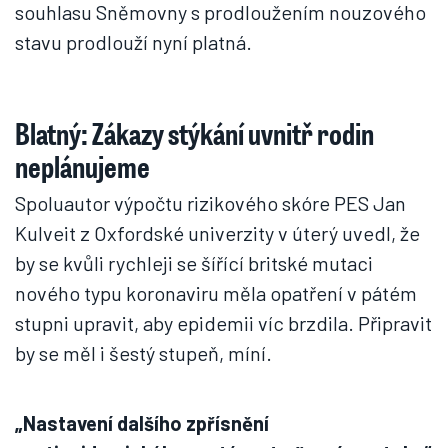
souhlasu Sněmovny s prodloužením nouzového
stavu prodlouží nyní platná.
Blatný: Zákazy stýkání uvnitř rodin
neplánujeme
Spoluautor výpočtu rizikového skóre PES Jan
Kulveit z Oxfordské univerzity v úterý uvedl, že
by se kvůli rychleji se šířící britské mutaci
nového typu koronaviru měla opatření v pátém
stupni upravit, aby epidemii víc brzdila. Připravit
by se měl i šestý stupeň, míní.
„Nastavení dalšího zpřísnění