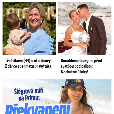
Třeštíková (44) o otci dcery:
Ronaldova Georgina před
Z dárce spermatu pravý táta
svatbou pod palbou:
Nechutné útoky!
Lucie Šlégrová míří na Primu. Překvapení pro sporťáky!