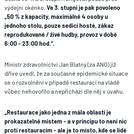
výdejní okénko.
Ve 3. stupni je pak povoleno
„50 % z kapacity, maximálně 4 osoby u
jednoho stolu, pouze sedící hosté, zákaz
reprodukované / živé hudby, provoz v době
6:00 - 23:00 hod.“.
Ministr zdravotnictví Jan Blatný (za ANO) již
dříve uvedl, že za současné epidemické situace
se o rozvolnění v případě restaurací na vládě
vůbec nehovořilo a nepřichází dle něj v úvahu.
„Restaurace jako jedna z mála oblastí je
prokazatelně místem - a v principu to není nic
proti restauracím - ale je to místo, kde se lidé