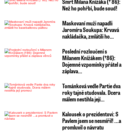
Smrt Milana Knížáka († 86):
Než ho pohřbí, bude soud!
Maskovaní muži napadli
Jaromíra Soukupa: Krvavá
nakládačka, zmlátili ho…
Poslední rozloučení s
Milanem Knížákem (†86):
Dojemné vzpomínky přátel a
záplava…
Tománková vedle Partie dva
roky tajně studovala. Dcera
málem nestihla její…
Kalousek o prezidentovi: S
Pavlem jsem se nesmířil! ...a
promluvil o návratu