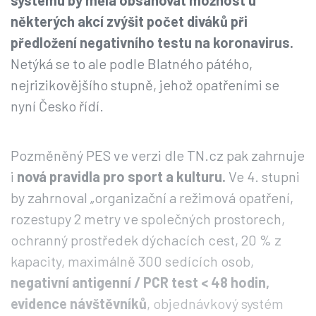
systému by měla obsahovat možnost u
některých akcí zvýšit počet diváků při
předložení negativního testu na koronavirus.
Netýká se to ale podle Blatného pátého,
nejrizikovějšího stupně, jehož opatřeními se
nyní Česko řídí.
Pozměněný PES ve verzi dle TN.cz pak zahrnuje
i
nová pravidla pro sport a kulturu.
Ve 4. stupni
by zahrnoval „organizační a režimová opatření,
rozestupy 2 metry ve společných prostorech,
ochranný prostředek dýchacích cest, 20 % z
kapacity, maximálně 300 sedících osob,
negativní antigenní / PCR test < 48 hodin,
evidence návštěvníků
, objednávkový systém