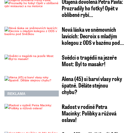
Utajená dovolená Petra Pavla:
Prozradily ho fotky! Opět v
oblíbené rybí…
Nová láska ve sněmovních
lavicích: Decroix s mladým
kolegou z ODS v bazénu pod…
Svědci o tragédii na jezeře
Most: Byl to masakr!
Alena (45) si barví vlasy roky
špatně. Děláte stejnou
chybu?
REKLAMA
Radost v rodině Petra
Macinky: Polibky a růžová
oslava!