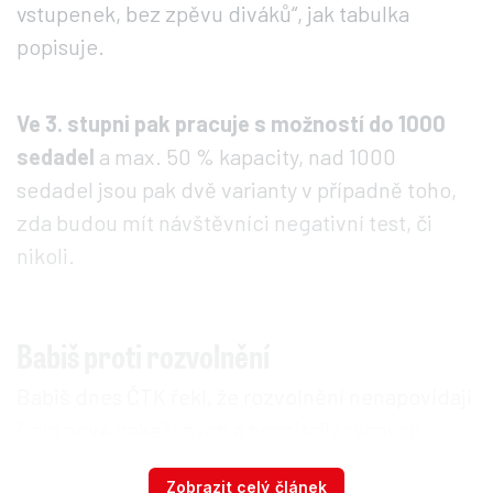
vstupenek, bez zpěvu diváků“, jak tabulka
popisuje.
Ve 3. stupni pak pracuje s možností do 1000
sedadel
a max. 50 % kapacity, nad 1000
sedadel jsou pak dvě varianty v případně toho,
zda budou mít návštěvníci negativní test, či
nikoli.
Babiš proti rozvolnění
Babiš dnes ČTK řekl, že rozvolnění nenapovídají
čísla nově nakažených a hospitalizovaných.
Sněmovna bude na žádost vlády o prodloužení
Zobrazit celý článek