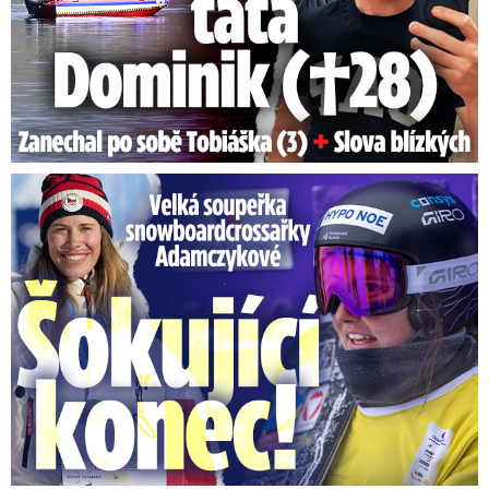
Velká soupeřka Adamczykové: Šokující konec!