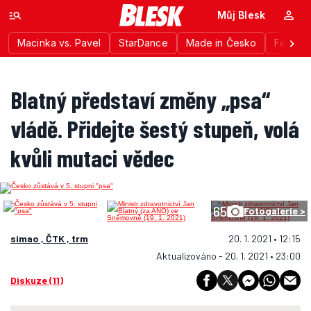
Můj Blesk
Macinka vs. Pavel
StarDance
Made in Česko
Festiva
Blatný představí změny „psa“
vládě. Přidejte šestý stupeň, volá
kvůli mutaci vědec
65
Fotogalerie >
simao , ČTK , trm
20. 1. 2021 • 12:15
Aktualizováno - 20. 1. 2021 • 23:00
Diskuze (11)