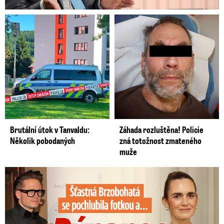
Zdroj: Blesk Zprávy / ČTK
Brutální útok v Tanvaldu:
Záhada rozluštěna! Policie
Několik pobodaných
zná totožnost zmateného
muže
Šťastná Brzobohatá se pochlubila fotkou: Rýpanec od Ondřeje