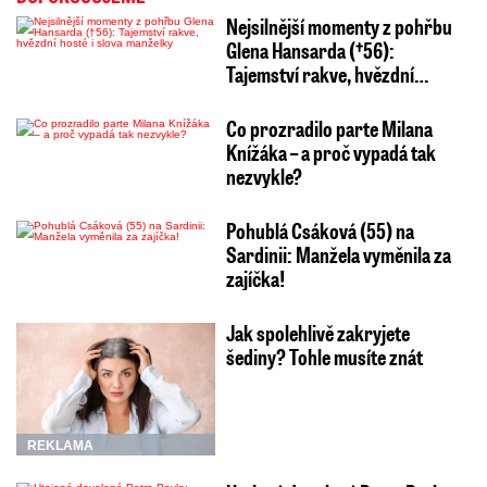
Nejsilnější momenty z pohřbu
Glena Hansarda (†56):
Tajemství rakve, hvězdní…
Co prozradilo parte Milana
Knížáka – a proč vypadá tak
nezvykle?
Pohublá Csáková (55) na
Sardinii: Manžela vyměnila za
zajíčka!
Jak spolehlivě zakryjete
šediny? Tohle musíte znát
REKLAMA