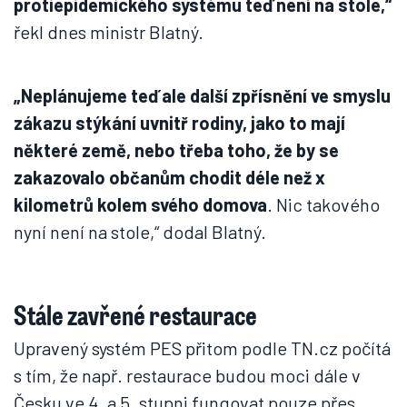
protiepidemického systému teď není na stole,“
řekl dnes ministr Blatný.
„Neplánujeme teď ale další zpřísnění ve smyslu
zákazu stýkání uvnitř rodiny, jako to mají
některé země, nebo třeba toho, že by se
zakazovalo občanům chodit déle než x
kilometrů kolem svého domova
. Nic takového
nyní není na stole,“ dodal Blatný.
Stále zavřené restaurace
Upravený systém PES přitom podle TN.cz počítá
s tím, že např. restaurace budou moci dále v
Česku ve 4. a 5. stupni fungovat pouze přes