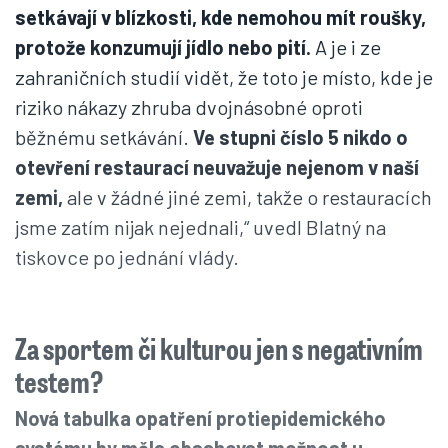
setkávají v blízkosti, kde nemohou mít roušky,
protože konzumují jídlo nebo pití.
A je i ze
zahraničních studií vidět, že toto je místo, kde je
riziko nákazy zhruba dvojnásobné oproti
běžnému setkávání.
Ve stupni číslo 5 nikdo o
otevření restaurací neuvažuje nejenom v naší
zemi,
ale v žádné jiné zemi, takže o restauracích
jsme zatím nijak nejednali,“ uvedl Blatný na
tiskovce po jednání vlády.
Za sportem či kulturou jen s negativním
testem?
Nová tabulka opatření protiepidemického