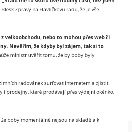
.
„Stálo mě to skoro dvě hodiny času, než jsem
Blesk Zprávy na Havlíčkovu radu, že je vše
 z velkoobchodu, nebo to mohou přes web či
. Nevěřím, že kdyby byl zájem, tak si to
že ministr uvěřit tomu, že by boby byly
zimních radovánek surfovat internetem a zjistit
 i prodejny, které prodávají přes výdejní okénko,
, že boby momentálně nejsou na skladě a k