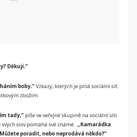
y? Děkuji.“
sháním boby.“
Vzkazy, kterých je plná sociální síť.
statkovým zbožím.
ím tady,“
píše ve veřejné skupině na sociální síti
le svých slov pomáhá své známé.
„Kamarádka
 Můžete poradit, nebo neprodává někdo?“