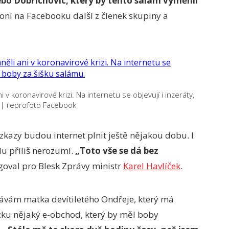
ebo Dobřichovic, který by tento salám vyměnil
ní na Facebooku další z členek skupiny a
v koronavirové krizi. Na internetu se objevují i inzeráty,
|
reprofoto Facebook
zkazy budou internet plnit ještě nějakou dobu. I
u příliš nerozumí.
„Toto vše se dá bez
oval pro Blesk Zprávy ministr
Karel Havlíček
.
rávám matka devítiletého Ondřeje, který má
ecku nějaký e-obchod, který by měl boby