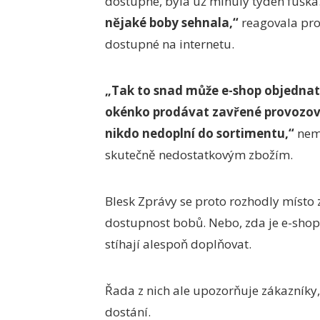
dostupné, byla už minulý týden fuška
nějaké boby sehnala,“
reagovala pro 
dostupné na internetu.
„Tak to snad může e-shop objednat
okénko prodávat zavřené provozovny
nikdo nedoplní do sortimentu,“
nemů
skutečně nedostatkovým zbožím.
Blesk Zprávy se proto rozhodly místo 
dostupnost bobů. Nebo, zda je e-shopy
stíhají alespoň doplňovat.
Řada z nich ale upozorňuje zákazníky
dostání.