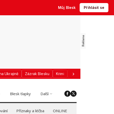
Můj Blesk
Přihlásit se
na Ukrajině
Zázrak Blesku
Krimi
Donald Trump
Sport
i
Blesk tlapky
Další
vání
Příznaky a léčba
ONLINE