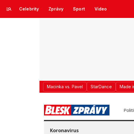
Celebrity
Zprávy
Sport
Video
Macinka vs. Pavel
StarDance
Made i
Polit
Koronavirus