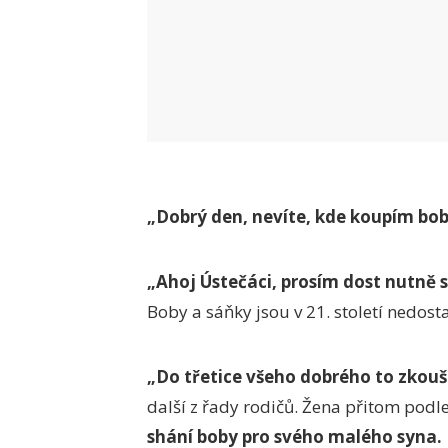
„Dobrý den, nevíte, kde koupím bob
„Ahoj Ústečáci, prosím dost nutně 
Boby a sáňky jsou v 21. století nedo
„Do třetice všeho dobrého to zkouš
další z řady rodičů. Žena přitom pod
shání boby pro svého malého syna.