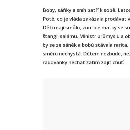
Boby, sáňky a sníh patří k sobě. Let
Poté, co je vláda zakázala prodávat 
Děti mají smůlu, zoufalé matky se sn
štangli salámu. Ministr průmyslu a ob
by se ze sáněk a bobů stávala rarita
směru nechystá. Dětem nezbude, než si
radovánky nechat zatím zajít chuť.