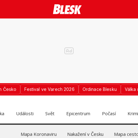
n Česko
Festival ve Varech 2026
Ordinace Blesku
Válka 
ika
Události
Svět
Epicentrum
Počasí
Krim
Mapa Koronaviru
Nakažení v Česku
Mapa cesto