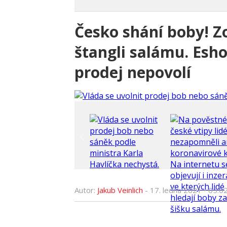
Česko shání boby! Zo
štangli salámu. Esho
prodej nepovolí
Autor:
Jakub Veinlich
-
17. ledna 2021
•
05:0