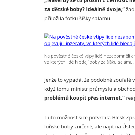
„Našel by se tu prosím z Černošic n
za dětské boby? Ideálně dvoje,“
žado
přiložila fotku šišky salámu.
Na pověstné české vtipy lidé nezapomněli ani 
ve kterých lidé hledají boby za šišku salámu.
Jenže to vypadá, že podobné zoufalé v
když tomu ministr průmyslu a obchod
problémů koupit přes internet,“
reag
Tuto možnost sice potvrdila Blesk Zp
loňské boby zničené, ale najít na Úst