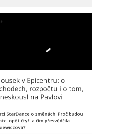
lousek v Epicentru: o
chodech, rozpočtu i o tom,
 neskousl na Pavlovi
rci StarDance o změnách: Proč budou
tci opět čtyři a čím přesvědčila
kiewiczová?