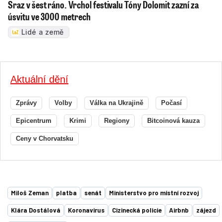
Sraz v šest ráno. Vrchol festivalu Tóny Dolomit zazní za
úsvitu ve 3000 metrech
Lidé a země
Aktuální dění
Zprávy
Volby
Válka na Ukrajině
Počasí
Epicentrum
Krimi
Regiony
Bitcoinová kauza
Ceny v Chorvatsku
Miloš Zeman
platba
senát
Ministerstvo pro místní rozvoj
Klára Dostálová
Koronavirus
Cizinecká policie
Airbnb
zájezd