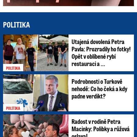
POLITIKA
Utajená dovolená Petra
Pavla: Prozradily ho fotky!
Opět v oblíbené rybí
restauraci a ...
POLITIKA
Podrobnosti o Turkově
nehodě: Co ho čeká a kdy
padne verdikt?
POLITIKA
Radost v rodině Petra
Macinky: Polibky a růžová
oslava!