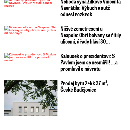
Nehoda syna Žilkové Vincenta
Navrátila: Výbuch v autě
odnesl rozkrok
Ničivé zemětřesení u
Neapole: Obří balvany se řítily
ulicemi, úřady hlásí 30…
Kalousek o prezidentovi: S
Pavlem jsem se nesmířil! ...a
promluvil o návratu
Prodej bytu 2+kk 37 m²,
České Budějovice