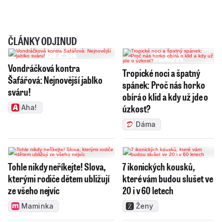
ČLÁNKY ODJINUD
Vondráčková kontra
Tropické noci a špatný
Šafářová: Nejnovější jablko
spánek: Proč nás horko
sváru!
obírá o klid a kdy už jde o
úzkost?
Aha!
Dáma
Tohle nikdy neříkejte! Slova,
7 ikonických kousků,
kterými rodiče dětem ubližují
které vám budou slušet ve
ze všeho nejvíc
20 i v 60 letech
Maminka
Ženy