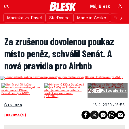
Můj Blesk
Macinka vs. Pavel
StarDance
Made in Česko
Festiva
Za zrušenou dovolenou poukaz
místo peněz, schválil Senát. A
nová pravidla pro Airbnb
26
Fotogalerie >
ČTK , sab
16. 4. 2020 • 16:55
Diskuze (2)