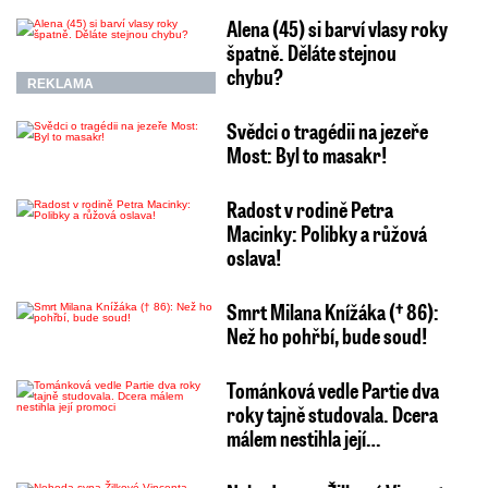
Alena (45) si barví vlasy roky
špatně. Děláte stejnou
chybu?
REKLAMA
Svědci o tragédii na jezeře
Most: Byl to masakr!
Radost v rodině Petra
Macinky: Polibky a růžová
oslava!
Smrt Milana Knížáka († 86):
Než ho pohřbí, bude soud!
Tománková vedle Partie dva
roky tajně studovala. Dcera
málem nestihla její…