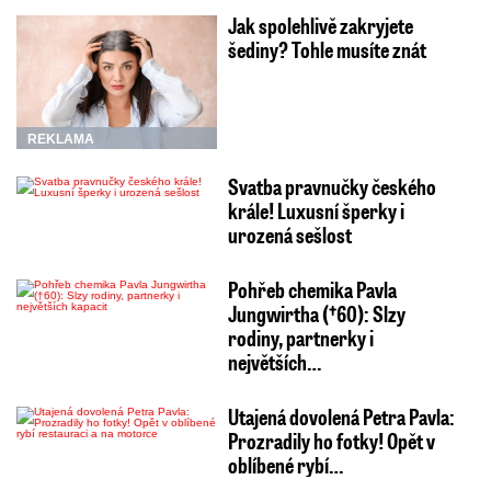
Jak spolehlivě zakryjete
šediny? Tohle musíte znát
REKLAMA
Svatba pravnučky českého
krále! Luxusní šperky i
urozená sešlost
Pohřeb chemika Pavla
Jungwirtha (†60): Slzy
rodiny, partnerky i
největších…
Utajená dovolená Petra Pavla:
Prozradily ho fotky! Opět v
oblíbené rybí…