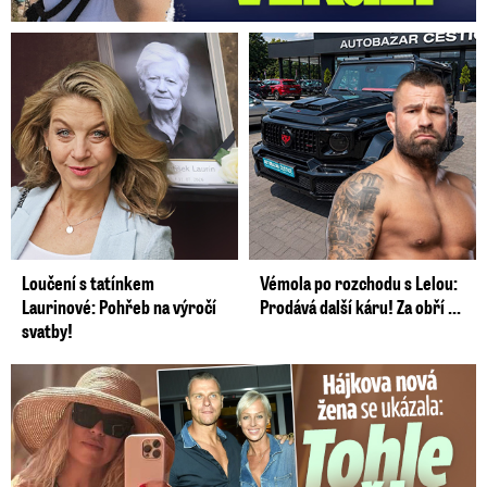
Loučení s tatínkem
Vémola po rozchodu s Lelou:
Laurinové: Pohřeb na výročí
Prodává další káru! Za obří ...
svatby!
Tohle tělo nahradilo Belo: Nová partnerka se ukázala...