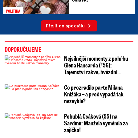
POLITIKA
Přejít do speciálu
DOPORUČUJEME
Nejsilnější momenty z pohřbu
Glena Hansarda (†56):
Tajemství rakve, hvězdní…
Co prozradilo parte Milana
Knížáka – a proč vypadá tak
nezvykle?
Pohublá Csáková (55) na
Sardinii: Manžela vyměnila za
zajíčka!