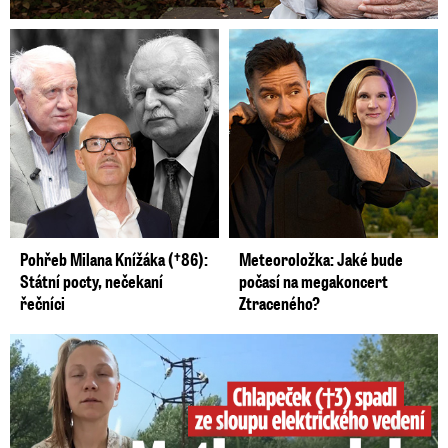
Pohřeb Milana Knížáka (†86):
Meteoroložka: Jaké bude
Státní pocty, nečekaní
počasí na megakoncert
řečníci
Ztraceného?
Smrtelný pád chlapce: Matka vydala vyjádření na 16 stran