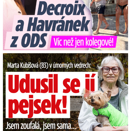
Ministryně pro místní rozvoj Klára Dostálová (za
ANO) prohlásila, že právě s epidemií koronaviru
vyvstala
akutní potřeba přijetí předlohy,
protože neexistuje možnost efektivní
kontroly.
Turisté v Česku sice kvůli uzavření
hranic nejsou, ale tento stav je dočasný a je
nutné se na jejich příchod připravit, podotkla.
Marta Kubišová (83) v úmorných vedrech: Udusil se jí pejsek!
Živnostenské úřady si podle ní budou moci v
mezičase údaje o ubytovatelích vyžádat.
Ubytovatelé následně budou muset vést podle
zákona o cizinecké policii knihy o hostech.