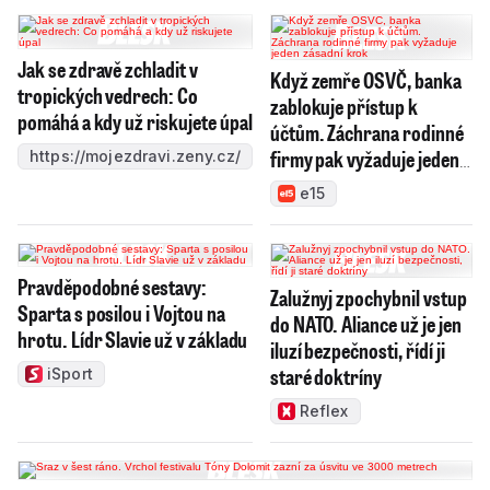
Jak se zdravě zchladit v
Když zemře OSVČ, banka
tropických vedrech: Co
zablokuje přístup k
pomáhá a kdy už riskujete úpal
účtům. Záchrana rodinné
firmy pak vyžaduje jeden
https://mojezdravi.zeny.cz/
zásadní krok
e15
Pravděpodobné sestavy:
Zalužnyj zpochybnil vstup
Sparta s posilou i Vojtou na
do NATO. Aliance už je jen
hrotu. Lídr Slavie už v základu
iluzí bezpečnosti, řídí ji
staré doktríny
iSport
Reflex