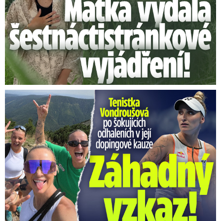
Vondroušová po šokujících odhaleních v kauze: Záhadný vzkaz!