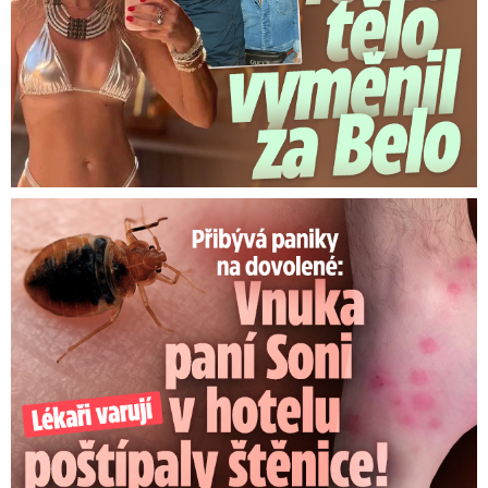
Panika na dovolené: Vnuka Soni v hotelu poštípaly štěnice!