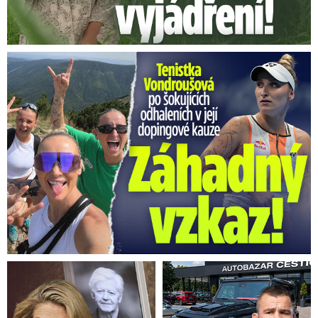
Vondroušová po šokujících odhaleních v kauze: Záhadný vzkaz!