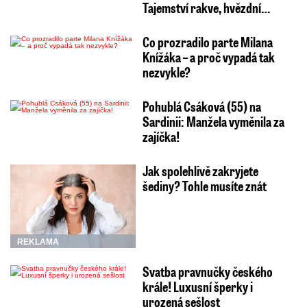
Tajemství rakve, hvězdní…
Co prozradilo parte Milana
Knížáka – a proč vypadá tak
nezvykle?
Pohublá Csáková (55) na
Sardinii: Manžela vyměnila za
zajíčka!
Jak spolehlivě zakryjete
šediny? Tohle musíte znát
REKLAMA
Svatba pravnučky českého
krále! Luxusní šperky i
urozená sešlost