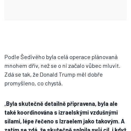
Podle Šedivého byla celá operace plánovaná
mnohem dřív, než se o ní začalo vůbec mluvit.
Zdá se tak, že Donald Trump měl dobře
promyšleno, co chystá.
„
Byla skutečně detailně připravena, byla ale
také koordinována s izraelskými vzdušnými
silami, lépe řečeno s Izraelem jako takovým. A
zatím se zdá, že skutečně splnila svůj cíl, i když