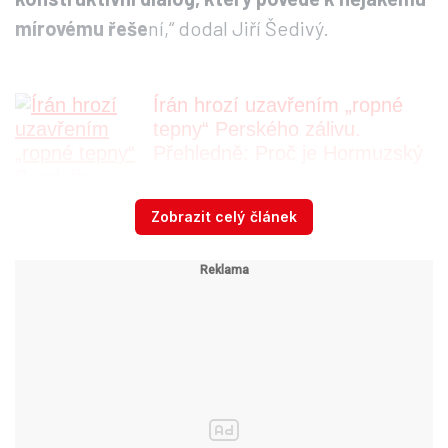
mírovému řeše
ní,“ dodal Jiří Šedivý.
Írán hrozí uzavřením „ropné
tepny“ Perského zálivu.
Přehledně: Proč je Hormuzský
...
Zobrazit celý článek
Bombardování? Nic nového
Generál Šedivý také v Epicentru popsal, v čem
byl útok pojených států ojedinělý, čím se lišil od