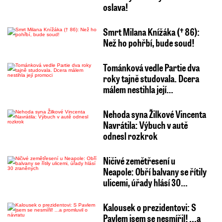
oslava!
Smrt Milana Knížáka († 86):
Než ho pohřbí, bude soud!
Tománková vedle Partie dva
roky tajně studovala. Dcera
málem nestihla její…
Nehoda syna Žilkové Vincenta
Navrátila: Výbuch v autě
odnesl rozkrok
Ničivé zemětřesení u
Neapole: Obří balvany se řítily
ulicemi, úřady hlásí 30…
Kalousek o prezidentovi: S
Pavlem jsem se nesmířil! ...a