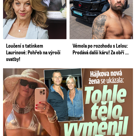
Loučení s tatínkem
Vémola po rozchodu s Lelou:
Laurinové: Pohřeb na výročí
Prodává další káru! Za obří ...
svatby!
Tohle tělo nahradilo Belo: Nová partnerka se ukázala...