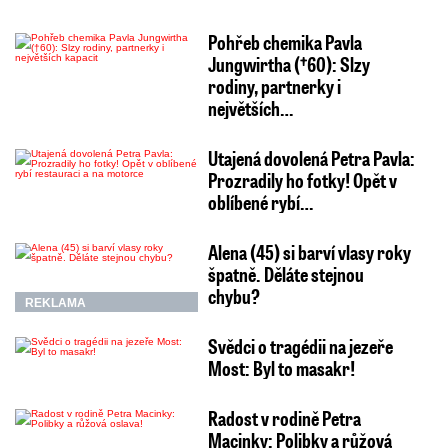
Pohřeb chemika Pavla
Jungwirtha (†60): Slzy
rodiny, partnerky i
největších…
Utajená dovolená Petra Pavla:
Prozradily ho fotky! Opět v
oblíbené rybí…
Alena (45) si barví vlasy roky
špatně. Děláte stejnou
chybu?
REKLAMA
Svědci o tragédii na jezeře
Most: Byl to masakr!
Radost v rodině Petra
Macinky: Polibky a růžová