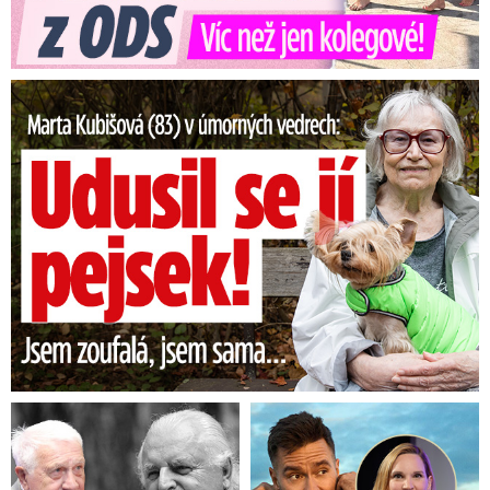
Marta Kubišová (83) v úmorných vedrech: Udusil se jí pejsek!