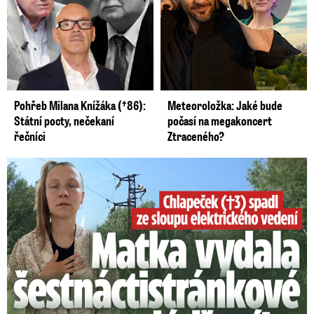
Pohřeb Milana Knížáka (†86):
Meteoroložka: Jaké bude
Státní pocty, nečekaní
počasí na megakoncert
řečníci
Ztraceného?
Smrtelný pád chlapce: Matka vydala vyjádření na 16 stran