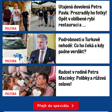
Utajená dovolená Petra
Pavla: Prozradily ho fotky!
Opět v oblíbené rybí
restauraci a ...
POLITIKA
Podrobnosti o Turkově
nehodě: Co ho čeká a kdy
padne verdikt?
POLITIKA
Radost v rodině Petra
Macinky: Polibky a růžová
oslava!
POLITIKA
Přejít do speciálu