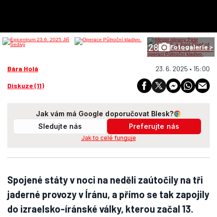
28
Fotogalerie >
Bára Holá
23. 6. 2025 • 15:00
Diskuze (11)
Jak vám má Google doporučovat Blesk?
Sledujte nás
Preferujte nás
Jak to celé funguje
Spojené státy v noci na neděli zaútočily na tři
jaderné provozy v Íránu, a přímo se tak zapojily
do izraelsko-íránské války, kterou začal 13.