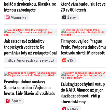
koláč s drobenkou. Klasika, se
které vám budou slušet ve
kterou zabodujete
20 i v 60 letech
Maminka
Ženy
Jak se zdravě zchladit v
Firmy couvají od Prague
tropických vedrech: Co
Pride. Podporu duhovému
pomáhá a kdy už riskujete úpal
festivalu škrtl i Microsoft
https://mojezdravi.zeny.cz/
e15
Pravděpodobné sestavy:
Zalužnyj zpochybnil vstup
Sparta s posilou i Vojtou na
do NATO. Aliance už je jen
hrotu. Lídr Slavie už v základu
iluzí bezpečnosti, řídí ji
staré doktríny
iSport
Reflex