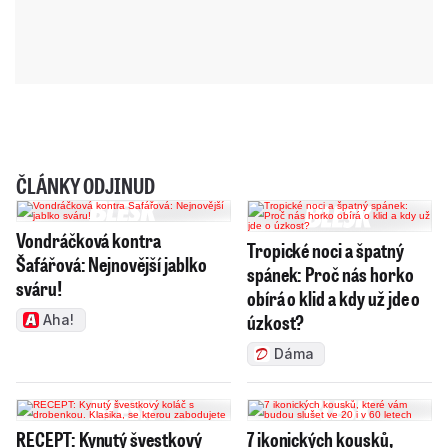
ČLÁNKY ODJINUD
Vondráčková kontra
Tropické noci a špatný
Šafářová: Nejnovější jablko
spánek: Proč nás horko
sváru!
obírá o klid a kdy už jde o
úzkost?
Aha!
Dáma
RECEPT: Kynutý švestkový
7 ikonických kousků,