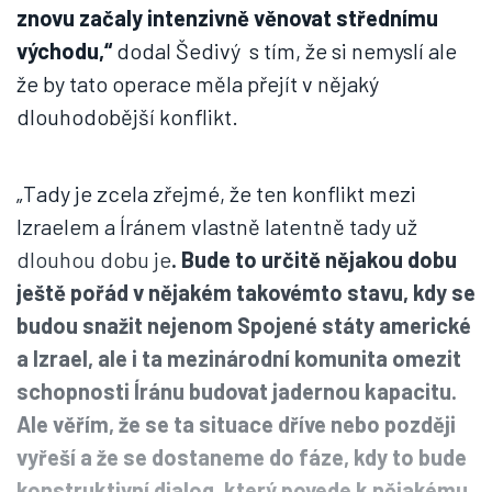
znovu začaly intenzivně věnovat střednímu
východu,“
dodal Šedivý s tím, že si nemyslí ale
že by tato operace měla přejít v nějaký
dlouhodobější konflikt.
„Tady je zcela zřejmé, že ten konflikt mezi
Izraelem a Íránem vlastně latentně tady už
dlouhou dobu je
. Bude to určitě nějakou dobu
ještě pořád v nějakém takovémto stavu, kdy se
budou snažit nejenom Spojené státy americké
a Izrael, ale i ta mezinárodní komunita omezit
schopnosti Íránu budovat jadernou kapacitu.
Ale věřím, že se ta situace dříve nebo později
vyřeší a že se dostaneme do fáze, kdy to bude
konstruktivní dialog, který povede k nějakému