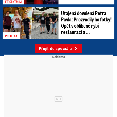
EPICENTRUM
Utajená dovolená Petra
Pavla: Prozradily ho fotky!
Opět v oblíbené rybí
restauraci a ...
POLITIKA
Přejít do speciálu