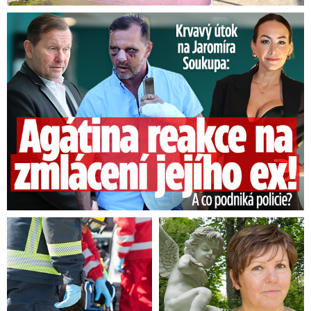
Útok na Jaromíra Soukupa: Reakce Agáty na zmlácení jejího ex