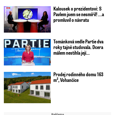
Kalousek o prezidentovi: S
Pavlem jsem se nesmířil! ...a
promluvil o návratu
Tománková vedle Partie dva
roky tajně studovala. Dcera
málem nestihla její…
Prodej rodinného domu 163
m², Vohančice