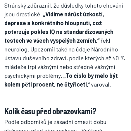
Stránský zdůraznil, že důsledky tohoto chování
jsou drastické.
„Vidíme nárůst úzkostí,
deprese a konkrétního hloupnutí, což
potvrzuje pokles IQ na standardizovaných
testech ve všech vyspělých zemích,“
řekl
neurolog. Upozornil také na údaje Národního
ústavu duševního zdraví, podle kterých až 40 %
mládeže trpí vážnými nebo středně vážnými
psychickými problémy.
„To číslo by mělo být
kolem pěti procent, ne čtyřiceti,
“ varoval.
Kolik času před obrazovkami?
Podle odborníků je zásadní omezit dobu
strávenou před obrazovkami. „Světová