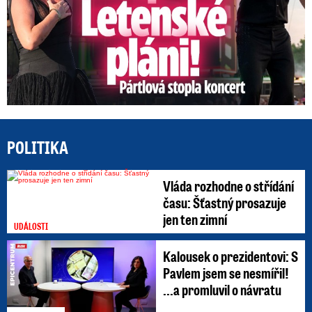
POLITIKA
Vláda rozhodne o střídání
času: Šťastný prosazuje
jen ten zimní
UDÁLOSTI
Kalousek o prezidentovi: S
Pavlem jsem se nesmířil!
...a promluvil o návratu