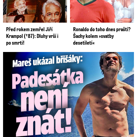
Před rokem zemřel Jiří
Ronaldo do toho dnes praští?
Krampol (†87): Dluhy vrší i
Šachy kolem »svatby
po smrti!
desetiletí«
Mareš v dokonalé formě ukázal břišáky: Padesátka není znát