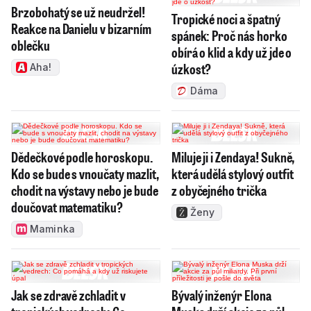
Brzobohatý se už neudržel!
Tropické noci a špatný
Reakce na Danielu v bizarním
spánek: Proč nás horko
oblečku
obírá o klid a kdy už jde o
úzkost?
Aha!
Dáma
Dědečkové podle horoskopu.
Miluje ji i Zendaya! Sukně,
Kdo se bude s vnoučaty mazlit,
která udělá stylový outfit
chodit na výstavy nebo je bude
z obyčejného trička
doučovat matematiku?
Ženy
Maminka
Jak se zdravě zchladit v
Bývalý inženýr Elona