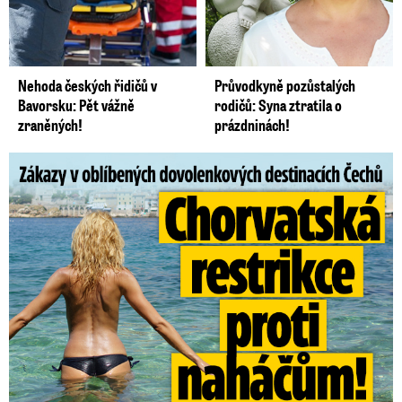
Nehoda českých řidičů v
Průvodkyně pozůstalých
Bavorsku: Pět vážně
rodičů: Syna ztratila o
zraněných!
prázdninách!
Zákazy v dovolenkových rájích: Restrikce proti naháčům!