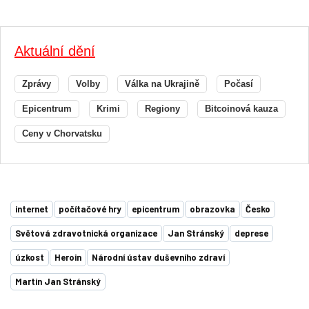
Aktuální dění
Zprávy
Volby
Válka na Ukrajině
Počasí
Epicentrum
Krimi
Regiony
Bitcoinová kauza
Ceny v Chorvatsku
internet
počítačové hry
epicentrum
obrazovka
Česko
Světová zdravotnická organizace
Jan Stránský
deprese
úzkost
Heroin
Národní ústav duševního zdraví
Martin Jan Stránský