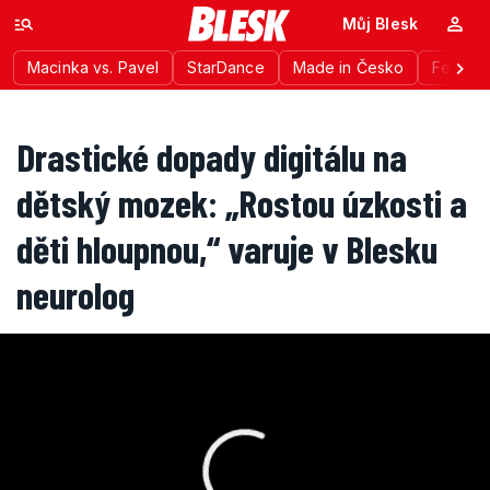
Můj Blesk
Macinka vs. Pavel
StarDance
Made in Česko
Festiva
Drastické dopady digitálu na
dětský mozek: „Rostou úzkosti a
děti hloupnou,“ varuje v Blesku
neurolog