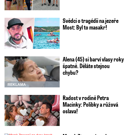
Svědci o tragédii na jezeře
Most: Byl to masakr!
Alena (45) si barví vlasy roky
špatně. Děláte stejnou
chybu?
REKLAMA
Radost v rodině Petra
Macinky: Polibky a růžová
oslava!