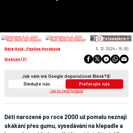
7
Fotogalerie >
Bára Holá
,
Pavlína Horáková
5. 12. 2024 • 15:00
Diskuze (3)
Jak vám má Google doporučovat Blesk?
Sledujte nás
Preferujte nás
Jak to celé funguje
Děti narozené po roce 2000 už pomalu neznají
skákání přes gumu, vysedávání na klepadle a