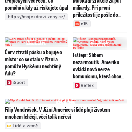
tropických vedrech: Co
Muska drží akcie za půl
pomáhá a kdy už riskujete úpal
miliardy. Při první
příležitosti je pošle do
https://mojezdravi.zeny.cz/
světa
e15
Červ ztratil pásku a bojuje o
Fištejn: Slibem
místo: co se stalo v Plzni a
nezarmoutíš. Ameriku
pomůže Hyskému nechtěný
ovládá nová verze
Adu?
komunismu, která chce
měnit zajeté pořádky
iSport
Reflex
Filip Vondrášek: V Jižní Americe si lidé plují životem
mnohem lehčeji, věci tolik neřeší
Lidé a země