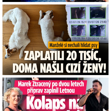
Za hlídání psů zaplatili 20 tisíc, doma našli cizí ženy!
Marek Ztracený na Letné: Pártlová stopla koncert