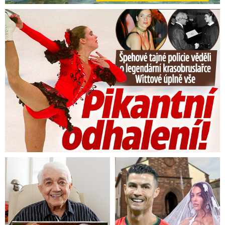
Tajná policie špehovala krasobruslařku Wittovou: Pikantní ...