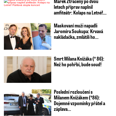
Marek Ztracený po dvou
letech příprav naplnil
amfiteátr: Kolaps na Letné!…
Maskovaní muži napadli
Jaromíra Soukupa: Krvavá
nakládačka, zmlátili ho…
Smrt Milana Knížáka († 86):
Než ho pohřbí, bude soud!
Poslední rozloučení s
Milanem Knížákem (†86):
Dojemné vzpomínky přátel a
záplava…