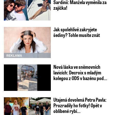
Sardinii: Manžela vyměnila za
zajíčka!
Jak spolehlivě zakryjete
šediny? Tohle musíte znát
REKLAMA
Nová láska ve sněmovních
lavicích: Decroix s mladým
kolegou z ODS v bazénu pod…
Utajená dovolená Petra Pavla:
Prozradily ho fotky! Opět v
oblíbené rybí…