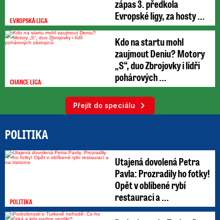
zápas 3. předkola
Evropské ligy, za hosty ...
EVROPSKÁ LIGA
Kdo na startu mohl
zaujmout Deniu? Motory
„S“, duo Zbrojovky i lídři
pohárových ...
CHANCE LIGA
Přejít do speciálu
POLITIKA
Utajená dovolená Petra
Pavla: Prozradily ho fotky!
Opět v oblíbené rybí
restauraci a ...
POLITIKA