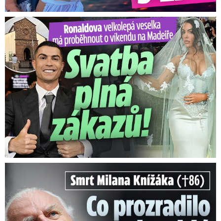
Ronaldova velkolepá veselka na Madeiře: Svatba plná zákazů!
Smrt Milana Knížáka (†86): Co prozradilo neobvyklé parte?