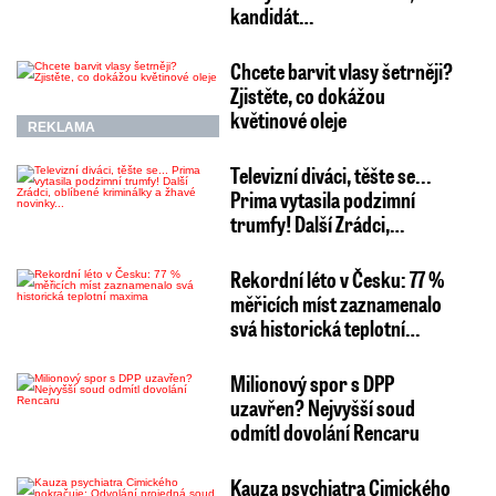
kandidát…
Chcete barvit vlasy šetrněji?
Zjistěte, co dokážou
květinové oleje
REKLAMA
Televizní diváci, těšte se...
Prima vytasila podzimní
trumfy! Další Zrádci,…
Rekordní léto v Česku: 77 %
měřicích míst zaznamenalo
svá historická teplotní…
Milionový spor s DPP
uzavřen? Nejvyšší soud
odmítl dovolání Rencaru
Kauza psychiatra Cimického