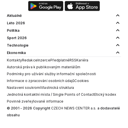
Aktuálně
Léto 2026
Politika
Sport 2026
Technologie
Ekonomika
Kontakty
Redakce
Inzerce
Předplatné
RSS
Kariéra
Autorská práva k publikovaným materiálům
Podmínky pro užívání služby informační společnosti
Informace o zpracování osobních údajů
Cookies
Nastavení soukromí
Vlastnická struktura
Jednotná kontaktní místa / Single Points of Contact
Etický kodex
Povinně zveřejňované informace
© 2001 - 2026 Copyright
CZECH NEWS CENTER a.s.
a dodavatelé
obsahu