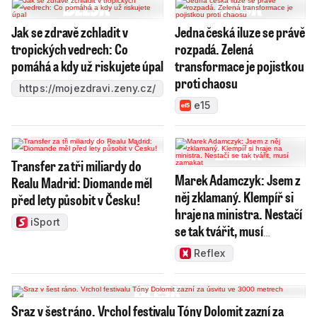
Jak se zdravě zchladit v
Jedna česká iluze se právě
tropických vedrech: Co
rozpadá. Zelená
pomáhá a kdy už riskujete úpal
transformace je pojistkou
proti chaosu
https://mojezdravi.zeny.cz/
e15
Transfer za tři miliardy do
Marek Adamczyk: Jsem z
Realu Madrid: Diomande měl
něj zklamaný. Klempíř si
před lety působit v Česku!
hraje na ministra. Nestačí
iSport
se tak tvářit, musí
zamakat
Reflex
Sraz v šest ráno. Vrchol festivalu Tóny Dolomit zazní za