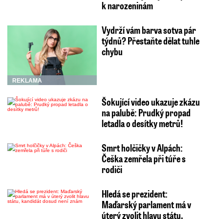
k narozeninám
Vydrží vám barva sotva pár
týdnů? Přestaňte dělat tuhle
chybu
REKLAMA
Šokující video ukazuje zkázu
na palubě: Prudký propad
letadla o desítky metrů!
Smrt holčičky v Alpách:
Češka zemřela při túře s
rodiči
Hledá se prezident:
Maďarský parlament má v
úterý zvolit hlavu státu,