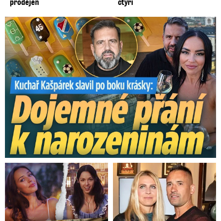
prodejen
čtyři
Kašpárek slavil po boku krásky: Dojemné přání k narozeninám