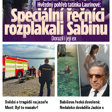
Svědci o tragédii na jezeře
Babišova řecká dovolená:
Most: Byl to masakr!
Nedaleko dováděla Jackie s