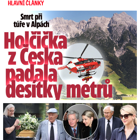
HLAVNÍ ČLÁNKY
Smrt Češky v Alpách: Zemřela při túře s rodiči
Speciální řečníci nad rakví Laurina: Rozbrečeli i dceru