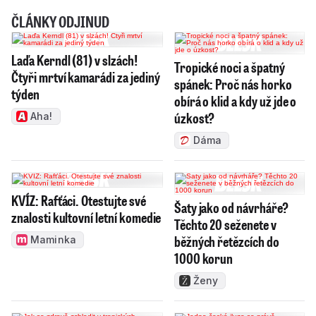
ČLÁNKY ODJINUD
Laďa Kerndl (81) v slzách!
Tropické noci a špatný
Čtyři mrtví kamarádi za jediný
spánek: Proč nás horko
týden
obírá o klid a kdy už jde o
úzkost?
Aha!
Dáma
KVÍZ: Rafťáci. Otestujte své
Šaty jako od návrháře?
znalosti kultovní letní komedie
Těchto 20 seženete v
běžných řetězcích do
Maminka
1000 korun
Ženy