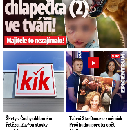
Škrty v Čechy oblíbeném
Tvůrci StarDance o změnách:
řetězci: Zavřou stovky
Proč budou porotci opět