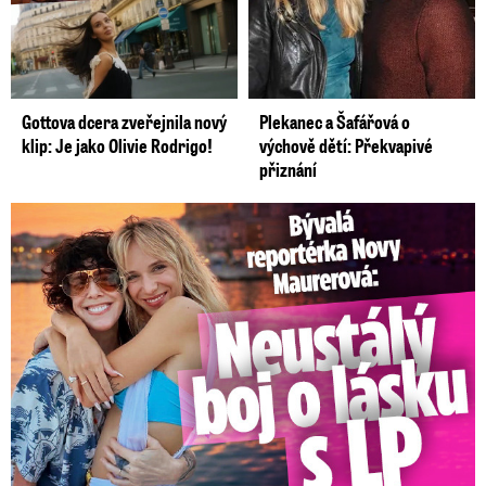
Gottova dcera zveřejnila nový
Plekanec a Šafářová o
klip: Je jako Olivie Rodrigo!
výchově dětí: Překvapivé
přiznání
Bývalá reportérka Novy Maurerová: Neustálý boj o lásku s ...