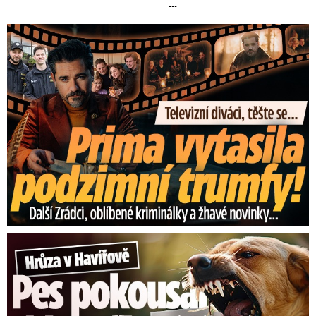
...
Prima vytasila podzimní trumfy! Další Zrádci a žhavé novinky
Hrůza v Havířově: Pes pokousal chlapečka (2) ve tváři!