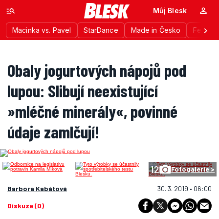
Můj Blesk
Macinka vs. Pavel
StarDance
Made in Česko
Festiva
Obaly jogurtových nápojů pod
lupou: Slibují neexistující
»mléčné minerály«, povinné
údaje zamlčují!
12
Fotogalerie >
Barbora Kabátová
30. 3. 2019 • 06:00
Diskuze (0)