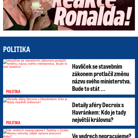
POLITIKA
Havlíček se stavebním
zákonem protlačil změnu
názvu svého ministerstva.
Bude to stát ...
POLITIKA
Detaily aféry Decroix s
Havránkem: Kdo je tady
největší královna?
POLITIKA
Ve vedrech nepracujeme?