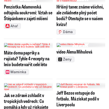
Penzistka Adamovská
Hříšný tanec známe všichni,
odtajnila soukromí: Vztah se
ale zvládnete plný počet
Štěpánkem v zajetí mlčení
bodů? Otestujte se v našem
kvízu!
Aha!
Dáma
video Alena Mihulová
Máte doma papriky a
rajčata? Tyhle 4 recepty na
Ženy
lečo budete vařit celé léto
Maminka
Jeff Bezos vstupuje do
Jak se zdravě zchladit v
fotbalu. Má získat podíl v
tropických vedrech: Co
Liverpoolu
pomáhá a kdy už riskujete