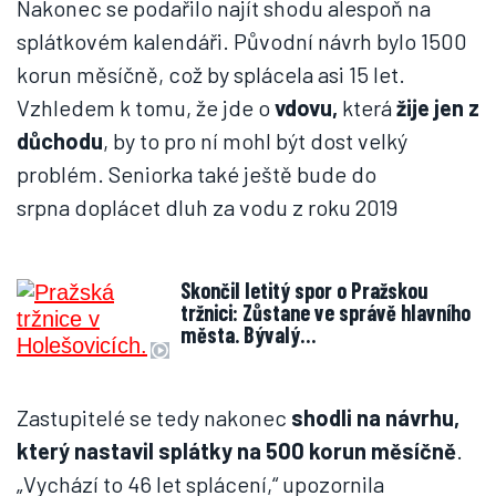
Nakonec se podařilo najít shodu alespoň na
splátkovém kalendáři. Původní návrh bylo 1500
korun měsíčně, což by splácela asi 15 let.
Vzhledem k tomu, že jde o
vdovu,
která
žije jen z
důchodu
, by to pro ní mohl být dost velký
problém. Seniorka také ještě bude do
srpna doplácet dluh za vodu z roku 2019
Skončil letitý spor o Pražskou
tržnici: Zůstane ve správě hlavního
města. Bývalý…
Zastupitelé se tedy nakonec
shodli na návrhu,
který nastavil splátky na 500 korun měsíčně
.
„Vychází to 46 let splácení,“ upozornila