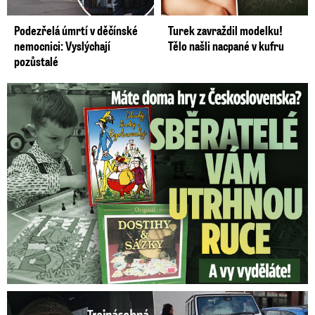
Podezřelá úmrtí v děčínské
Turek zavraždil modelku!
nemocnici: Vyslýchají
Tělo našli nacpané v kufru
pozůstalé
Staré československé hry: Sběratelé vám za ně utrhnou ruce!
Trojnásobná máma Lela Vémola: Nehoda v autě