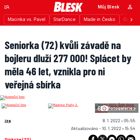
Můj Blesk
Macinka vs. Pavel
StarDance
Made in Česko
Ordinac
Seniorka (72) kvůli závadě na
bojleru dluží 277 000! Splácet by
měla 46 let, vznikla pro ni
veřejná sbírka
6
Fotogalerie >
jza
8. 1. 2022 • 05:55
Aktualizováno - 10. 1. 2022 • 15:54
Diskuze (23)