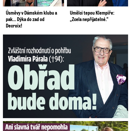
Úsměvy v Dámském klubu a
Umělci tepou Klempíře:
pak… Dýka do zad od
„Zcela nepřijatelné.“
Decroix!
Nečekané rozhodnutí o pohřbu Párala (†94): Obřad bude doma!
Slavná tvář nepomohla. Na Heidi Janků si došlápla policie