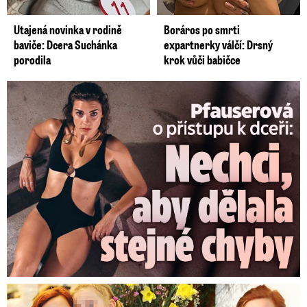
Utajená novinka v rodině
Boráros po smrti
baviče: Dcera Suchánka
expartnerky válčí: Drsný
porodila
krok vůči babičce
Pfauserová o dceři: Nechci, aby dělala stejné chyby jako já
Bolestné vzpomínky Míši Maurerové: Prohrála boj o dvojčata!