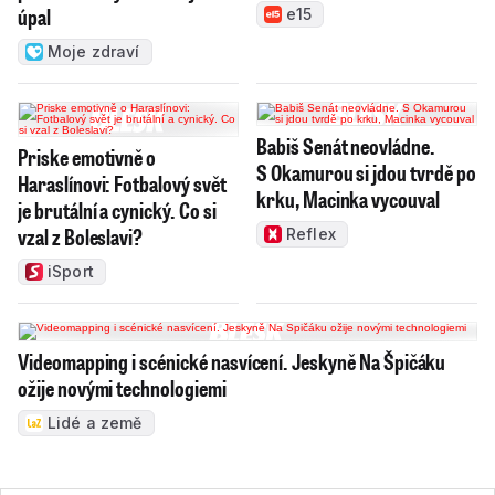
úpal
e15
Moje zdraví
Babiš Senát neovládne.
Priske emotivně o
S Okamurou si jdou tvrdě po
Haraslínovi: Fotbalový svět
krku, Macinka vycouval
je brutální a cynický. Co si
vzal z Boleslavi?
Reflex
iSport
Videomapping i scénické nasvícení. Jeskyně Na Špičáku
ožije novými technologiemi
Lidé a země