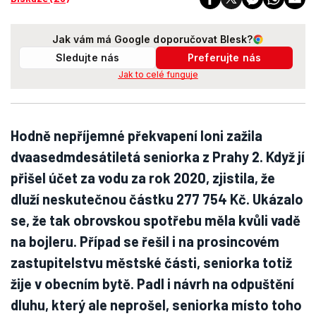
Jak vám má Google doporučovat Blesk?
Sledujte nás
Preferujte nás
Jak to celé funguje
Hodně nepříjemné překvapení loni zažila
dvaasedmdesátiletá seniorka z Prahy 2. Když jí
přišel účet za vodu za rok 2020, zjistila, že
dluží neskutečnou částku 277 754 Kč. Ukázalo
se, že tak obrovskou spotřebu měla kvůli vadě
na bojleru. Případ se řešil i na prosincovém
zastupitelstvu městské části, seniorka totiž
žije v obecním bytě. Padl i návrh na odpuštění
dluhu, který ale neprošel, seniorka místo toho