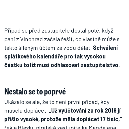
Případ se před zastupitele dostal poté, když
paní z Vinohrad začala řešit, co vlastně může s
takto šíleným účtem za vodu dělat.
Schválení
splátkového kalendáře pro tak vysokou
částku totiž musí odhlasovat zastupitelstvo
.
Nestalo se to poprvé
Ukázalo se ale, že to není první případ, kdy
musela doplácet.
„Už vyúčtování za rok 2019 jí
přišlo vysoké, protože měla doplácet 17 tisíc,“
řekla Blesku pirátská zastupitelka Magdalena