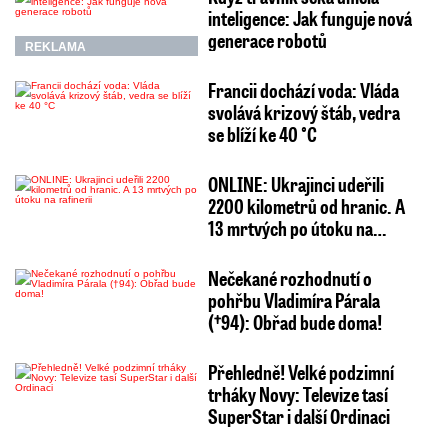
inteligence: Jak funguje nová
generace robotů
REKLAMA
Francii dochází voda: Vláda
svolává krizový štáb, vedra
se blíží ke 40 °C
ONLINE: Ukrajinci udeřili
2200 kilometrů od hranic. A
13 mrtvých po útoku na…
Nečekané rozhodnutí o
pohřbu Vladimíra Párala
(†94): Obřad bude doma!
Přehledně! Velké podzimní
trháky Novy: Televize tasí
SuperStar i další Ordinaci