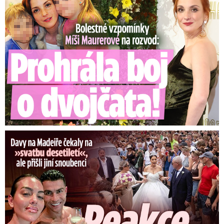
Ronaldova »svatba« pobláznila Madeiru: Reakce Cristiana!