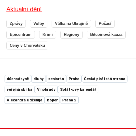
Aktuální dění
Zprávy
Volby
Válka na Ukrajině
Počasí
Epicentrum
Krimi
Regiony
Bitcoinová kauza
Ceny v Chorvatsku
důchodkyně
dluhy
seniorka
Praha
Česká pirátská strana
veřejná sbírka
Vinohrady
Splátkový kalendář
Alexandra Udženija
bojler
Praha 2