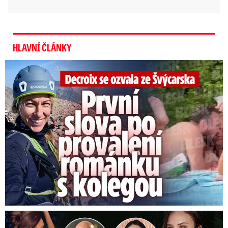
HLAVNÍ ČLÁNKY
Decroix se ozvala z Alp: První slova po provalení románku
Dcera nemocného Willise a Moore se vdala: Tajemství šatů