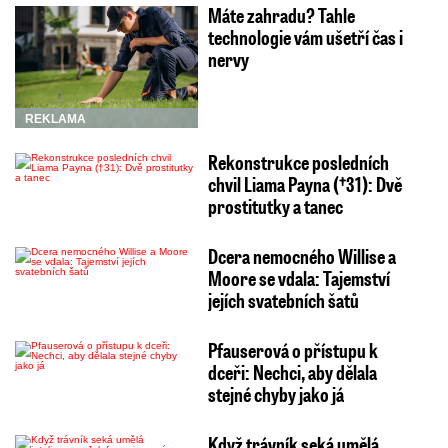
Máte zahradu? Tahle
technologie vám ušetří čas i
nervy
REKLAMA
Rekonstrukce posledních
chvil Liama Payna (†31): Dvě
prostitutky a tanec
Dcera nemocného Willise a
Moore se vdala: Tajemství
jejích svatebních šatů
Pfauserová o přístupu k
dceři: Nechci, aby dělala
stejné chyby jako já
Když trávník seká umělá