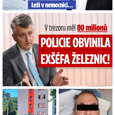
Brutální útok v Tanvaldu:
Záhada rozluštěna! Policie
Několik pobodaných
zná totožnost zmateného
muže
Šťastná Brzobohatá se pochlubila fotkou: Rýpanec od Ondřeje