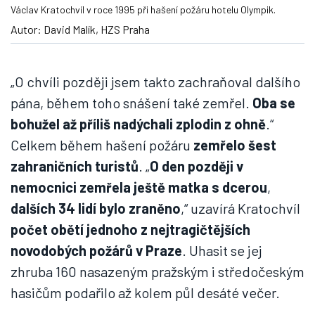
Václav Kratochvíl v roce 1995 při hašení požáru hotelu Olympik.
Autor: David Malík, HZS Praha
„O chvíli později jsem takto zachraňoval dalšího
pána, během toho snášení také zemřel.
Oba se
bohužel až příliš nadýchali zplodin z ohně
.“
Celkem během hašení požáru
zemřelo šest
zahraničních turistů
. „
O den později v
nemocnici zemřela ještě matka s dcerou
,
dalších 34 lidí bylo zraněno
,“ uzavírá Kratochvíl
počet obětí jednoho z nejtragičtějších
novodobých požárů v Praze
. Uhasit se jej
zhruba 160 nasazeným pražským i středočeským
hasičům podařilo až kolem půl desáté večer.