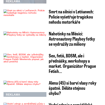
market. Organizátor Prague
Fetish…
Alena (45) si barví vlasy roky
špatně. Děláte stejnou
chybu?
REKLAMA
Vodní zdroje a zemědělská
půda v ohrožení:
Katastrofální sucha
přicházejí stále…
Lucie Šlégrová míří na Primu.
Překvapení pro sporťáky!
Osvěžení ve Schladmingu:
Lamy, ferraty i koulovačka v
létě jsou jen pár hodin…