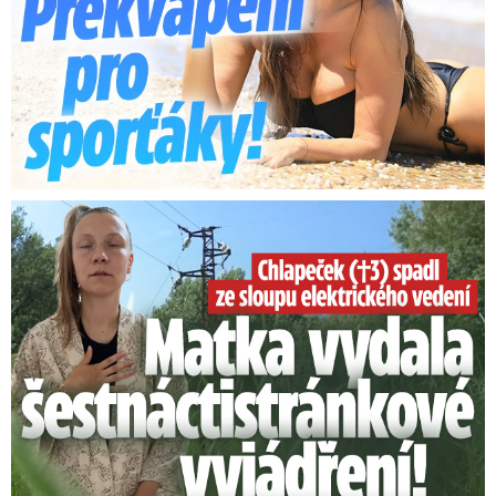
POLITIKA
Utajená dovolená Petra
Pavla: Prozradily ho fotky!
Opět v oblíbené rybí
restauraci a ...
POLITIKA
Kalousek o prezidentovi: S