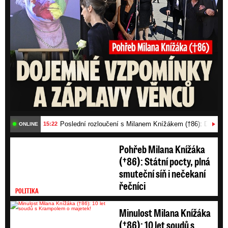
Pohřeb Milana Knížáka
(†86): Státní pocty, plná
smuteční síň i nečekaní
řečníci
POLITIKA
Minulost Milana Knížáka
(†86): 10 let soudů s
Krampolem o majetek!
ČESKÉ CELEBRITY
Klausova mrazivá slova
na pohřbu Knížáka
(†86): Přál jsem si, aby
byl vysvobozen z ...
POLITIKA
Maskovaní muži napadli Jaromíra Soukupa: Krvavá nakládačka