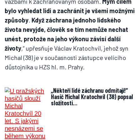
„Někteří lidé záchranu odmítají!“
Hasič Michal Kratochvíl (38) popsal
složitosti…
Dalo se udělat něco jinak?
Nad touto otázkou, která v sobě zahrnuje