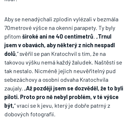
Aby se nenadýchali zplodin vylézali v bezmála
70metrové výšce na okenní parapety. Ty byly
přitom
široké ani ne 40 centimetrů
. „
Trnul
jsem v obavách, aby některý z nich nespadl
dolů
,“ svěřil se pan Kratochvíl s tím, že na
takovou výšku nemá každý žaludek. Naštěstí se
tak nestalo. Nicméně jejich neuvěřitelný pud
sebezáchovy a osobní odvaha Kratochvíla
zaujaly. „
Až později jsem se dozvěděl, že to byli
piloti. Proto pro ně nebyl problém, v té výšce
být,
“ vrací se k jevu, který je dobře patrný z
dobových fotografií.