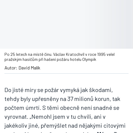
Do jisté míry se požár vymyká jak škodami,
tehdy byly upřesněny na 37 milionů korun, tak
počtem úmrtí. S těmi obecně není snadné se
vyrovnat. „Nemohl jsem v tu chvíli, ani v
jakékoliv jiné, přemýšlet nad nějakými citovými
vazbami k zachraňovaným osobám.
Mým cílem
bylo vyhledat lidi a zachránit je všemi možnými
způsoby
.
Když záchrana jednoho lidského
života nevyjde, člověk se tím nemůže nechat
unést, protože na jeho výkonu závisí další
životy
,“ upřesňuje Václav Kratochvíl, jehož syn
Michal (38) je v současnosti zástupce velícího
důstojníka u HZS hl. m. Prahy.