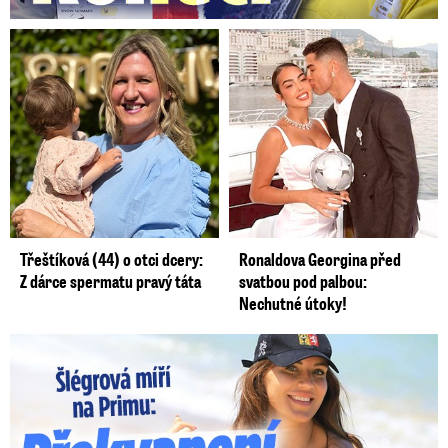
Z dárce spermatu pravý táta
svatbou pod palbou:
Nechutné útoky!
Lucie Šlégrová míří na Primu. Překvapení pro sporťáky!
Smrtelný pád chlapce: Matka vydala vyjádření na 16 stran