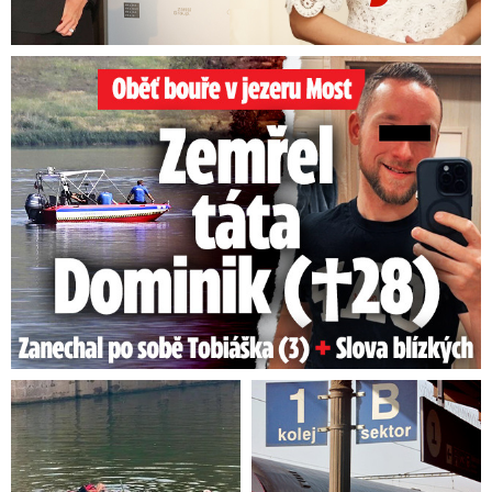
Na festivalu Brutal Assault se
Hrůza na Teplicku: Vlak vláčel
utopil muž!
ženu i s kočárkem!
Velká soupeřka Adamczykové: Šokující konec!