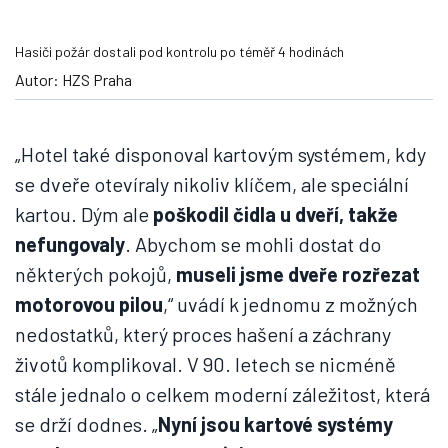
motorovou pilou
,“ uvádí k jednomu z možných
nedostatků, který proces hašení a záchrany
životů komplikoval. V 90. letech se nicméně
stále jednalo o celkem moderní záležitost, která
se drží dodnes. „
Nyní jsou kartové systémy
mnohem propracovanější
.“
„Určitě se nejednalo o špatnou architekturu a
nedostatečné lpění na bezpečnosti.
Obojí bylo
poplatné době, ve které hotel vznikal
.“ Na
druhou stranu, právě díky požáru, který oficiálně
vznikl od chladničky, na které se vyskytovaly
časopisy a nejrůznější textilie, které přispěly k
přehřátí spotřebiče, byly
bezpečnostní opatření