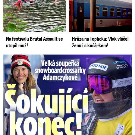
Třeštíková (44) o otci dcery:
Ronaldova Georgina před