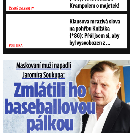
V trezoru měl 80 milionů: Policie obvinila exšéfa železnic!