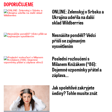
Dojemné vzpomínky přátel a
záplava…
Jak spolehlivě zakryjete
šediny? Tohle musíte znát
REKLAMA
Smrt na silnici v Letňanech:
Policie vyšetřuje tragickou
nehodu motorkáře
Nahotinky na Měsíci:
Astronautovy Playboy fotky
se vydražily za miliony
Sex, fetiš, BDSM, ale i
přednášky, workshopy a