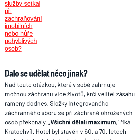
možnou záchranu více životů, krčí velitel zásahu
rameny dodnes. Složky Integrovaného
záchranného sboru se při záchraně ohrožených
osob překonaly. „
Všichni dělali maximum
,“ říká
Kratochvíl. Hotel byl stavěn v 60. a 70. letech
podle tehdy platných předpisů, přičemž se svou
výškou 73 metrů byl ve své době jednou z vůbec
nejvyšších budov v Československu.
„V době, kdy požár vypukl, probíhala v hotelu
rekonstrukce.
Část pokojů už byla zřízena na
požární úseky, tedy na prostory, které jsou od
ostatních odděleny konstrukcemi s požární
odolností
,“ vysvětluje pan Kratochvíl.