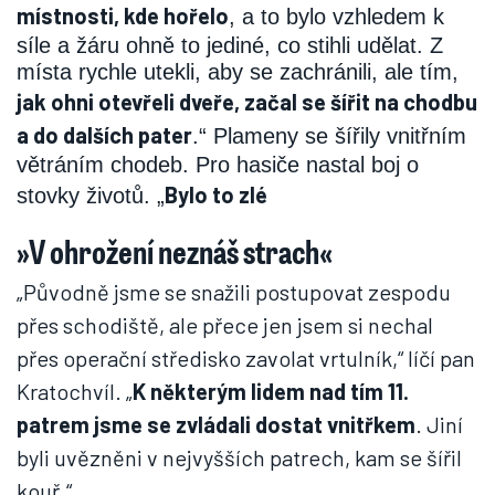
místnosti, kde hořelo
, a to bylo vzhledem k
síle a žáru ohně to jediné, co stihli udělat. Z
místa rychle utekli, aby se zachránili, ale tím,
jak ohni otevřeli dveře, začal se šířit na chodbu
a do dalších pater
.“ Plameny se šířily vnitřním
větráním chodeb. Pro hasiče nastal boj o
Bylo to zlé
stovky životů. „
»V ohrožení neznáš strach«
„Původně jsme se snažili postupovat zespodu
přes schodiště, ale přece jen jsem si nechal
přes operační středisko zavolat vrtulník,“ líčí pan
Kratochvíl. „
K některým lidem nad tím 11.
patrem jsme se zvládali dostat vnitřkem
. Jiní
byli uvězněni v nejvyšších patrech, kam se šířil
kouř.“