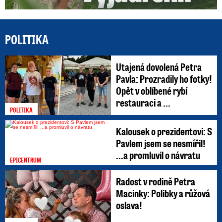
Pavlem jsem se nesmířil!
...a promluvil o návratu
EPICENTRUM
Radost v rodině Petra
Macinky: Polibky a růžová
oslava!
POLITIKA
Přejít do speciálu