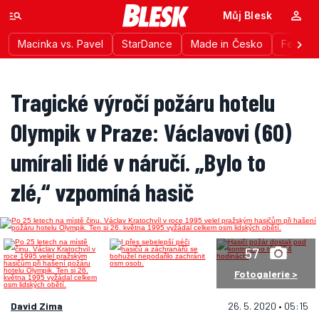
Můj Blesk
Macinka vs. Pavel
StarDance
Made in Česko
Festiva
Tragické výročí požáru hotelu
Olympik v Praze: Václavovi (60)
umírali lidé v náručí. „Bylo to
zlé,“ vzpomíná hasič
57
Fotogalerie >
David Zima
26. 5. 2020 • 05:15