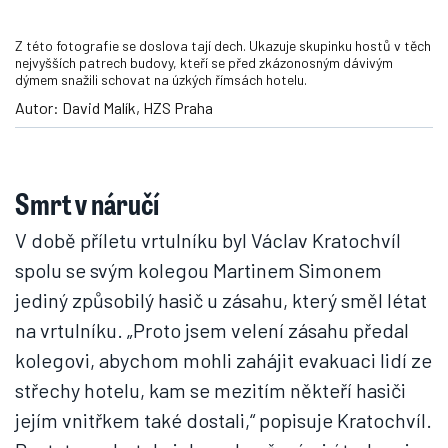
Z této fotografie se doslova tají dech. Ukazuje skupinku hostů v těch
nejvyšších patrech budovy, kteří se před zkázonosným dávivým
dýmem snažili schovat na úzkých římsách hotelu.
Autor: David Malík, HZS Praha
Smrt v náručí
V době příletu vrtulníku byl Václav Kratochvíl
spolu se svým kolegou Martinem Simonem
jediný způsobilý hasič u zásahu, který směl létat
na vrtulníku. „Proto jsem velení zásahu předal
kolegovi, abychom mohli zahájit evakuaci lidí ze
střechy hotelu, kam se mezitím někteří hasiči
jejím vnitřkem také dostali,“ popisuje Kratochvíl.