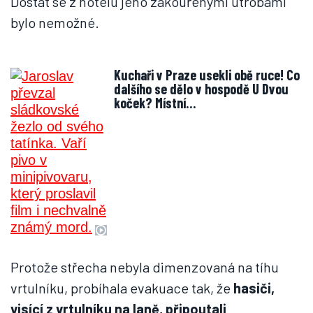
Dostat se z hotelu jeho zakouřenými útrobami
bylo nemožné.
Kuchaři v Praze usekli obě ruce! Co
dalšího se dělo v hospodě U Dvou
koček? Místní…
Protože střecha nebyla dimenzovaná na tíhu
vrtulníku, probíhala evakuace tak, že
hasiči,
visící z vrtulníku na laně, připoutali