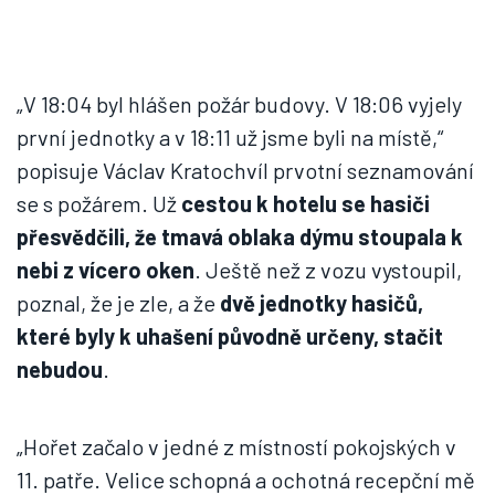
„V 18:04 byl hlášen požár budovy. V 18:06 vyjely
první jednotky a v 18:11 už jsme byli na místě,“
popisuje Václav Kratochvíl prvotní seznamování
se s požárem. Už
cestou k hotelu se hasiči
přesvědčili, že tmavá oblaka dýmu stoupala k
nebi z vícero oken
. Ještě než z vozu vystoupil,
poznal, že je zle, a že
dvě jednotky hasičů,
které byly k uhašení původně určeny, stačit
nebudou
.
„Hořet začalo v jedné z místností pokojských v
11. patře. Velice schopná a ochotná recepční mě