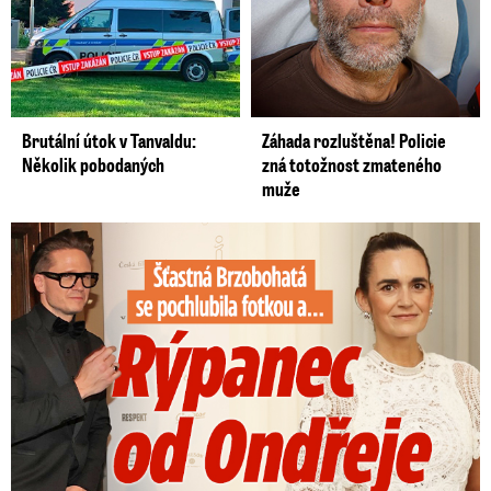
Oběť bouře v jezeru Most: Zemřel táta Dominik (†28)