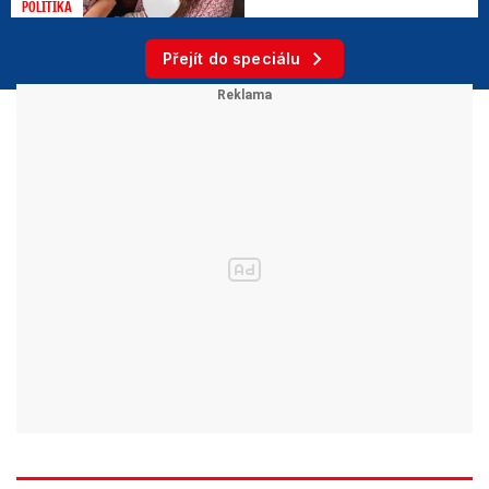
DOPORUČUJEME
ONLINE: Zelenskyj v Srbsku a
Ukrajina udeřila na další
sklad Wildberries
Nesnášíte pondělí? Vědci
přišli se zajímavým
vysvětlením
Poslední rozloučení s
Milanem Knížákem (†86):