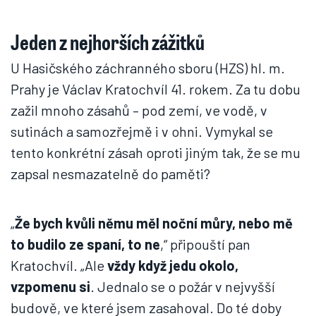
Jeden z nejhorších zážitků
U Hasičského záchranného sboru (HZS) hl. m.
Prahy je Václav Kratochvíl 41. rokem. Za tu dobu
zažil mnoho zásahů – pod zemí, ve vodě, v
sutinách a samozřejmě i v ohni. Vymykal se
tento konkrétní zásah oproti jiným tak, že se mu
zapsal nesmazatelně do paměti?
„
Že bych kvůli němu měl noční můry, nebo mě
to budilo ze spaní, to ne
,“ připouští pan
Kratochvíl. „Ale
vždy když jedu okolo,
vzpomenu si
. Jednalo se o požár v nejvyšší
budově, ve které jsem zasahoval. Do té doby