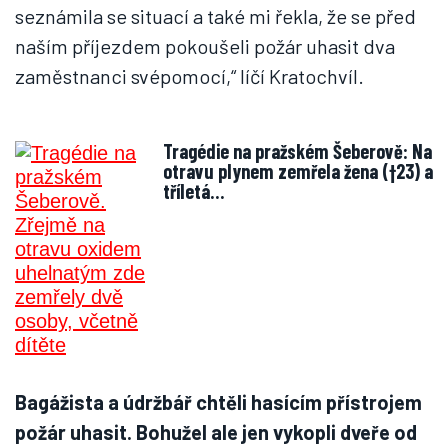
seznámila se situací a také mi řekla, že se před
naším příjezdem pokoušeli požár uhasit dva
zaměstnanci svépomocí,“ líčí Kratochvíl.
Tragédie na pražském Šeberově: Na
otravu plynem zemřela žena (†23) a
tříletá…
Bagážista a údržbář chtěli hasícím přístrojem
požár uhasit. Bohužel ale jen vykopli dveře od