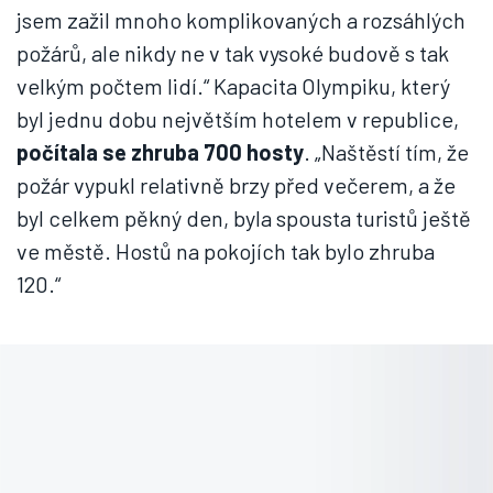
jsem zažil mnoho komplikovaných a rozsáhlých
požárů, ale nikdy ne v tak vysoké budově s tak
velkým počtem lidí.“ Kapacita Olympiku, který
byl jednu dobu největším hotelem v republice,
počítala se zhruba 700 hosty
. „Naštěstí tím, že
požár vypukl relativně brzy před večerem, a že
byl celkem pěkný den, byla spousta turistů ještě
ve městě. Hostů na pokojích tak bylo zhruba
120.“
Po 25 letech na místě činu. Václav Kratochvíl v roce 1995 velel
pražským hasičům při hašení požáru hotelu Olympik
Autor: David Malík