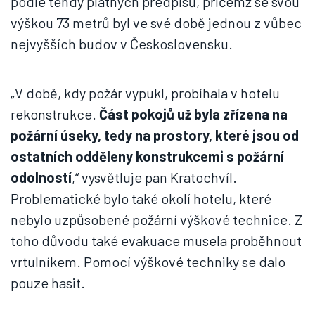
Problematické bylo také okolí hotelu, které
nebylo uzpůsobené požární výškové technice. Z
toho důvodu také evakuace musela proběhnout
vrtulníkem. Pomocí výškové techniky se dalo
pouze hasit.
Hasiči požár dostali pod kontrolu po téměř 4 hodinách
Autor: HZS Praha
„Hotel také disponoval kartovým systémem, kdy
se dveře otevíraly nikoliv klíčem, ale speciální
kartou. Dým ale
poškodil čidla u dveří, takže
nefungovaly
. Abychom se mohli dostat do
některých pokojů,
museli jsme dveře rozřezat