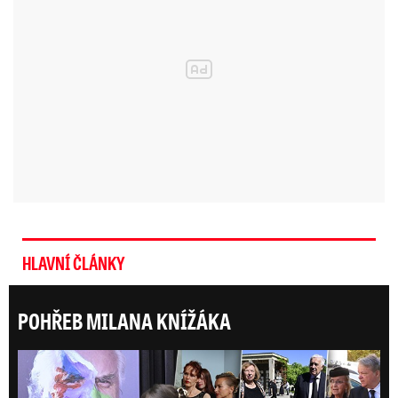
HLAVNÍ ČLÁNKY
POHŘEB MILANA KNÍŽÁKA
Posl
Poslední rozloučení s Milanem Knížákem (†86): Dojemn
15:22
ONLINE