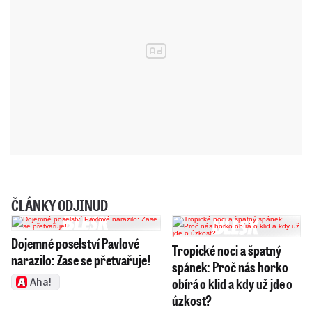
ČLÁNKY ODJINUD
Dojemné poselství Pavlové
Tropické noci a špatný
narazilo: Zase se přetvařuje!
spánek: Proč nás horko
obírá o klid a kdy už jde o
Aha!
úzkost?