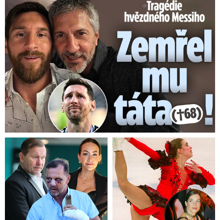
Tragédie hvězdného Messiho: Zemřel mu táta (†68)!