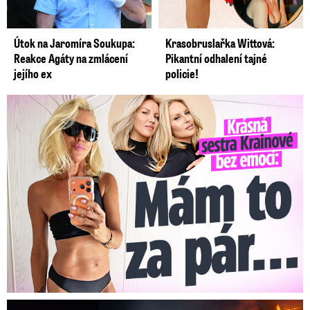
Útok na Jaromíra Soukupa:
Krasobruslařka Wittová:
Reakce Agáty na zmlácení
Pikantní odhalení tajné
jejího ex
policie!
Krásná sestra Krainové bez emocí: Mám to za pár…