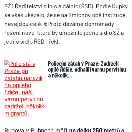
SŽ i Ředitelství silnic a dálnic (ŘSD). Podle Kupky
se však ukázalo, že se na Smíchov obě instituce
nevejdou celé. €Proto dáváme dohromady
řešení nové, které by umožnilo jedno sídlo SŽ a
jedno sídlo ŘSD," řekl.
Policejní zátah v Praze: Zadrželi
opilé řidiče, odhalili varnu pervitinu
a několik…
na délku 250 metrů a
Budova v Bubnech měří