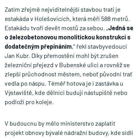
Zatím zřejmě nejviditelnější stavbou trati je
estakáda v Holešovicích, která měří 588 metrů.
Estakádu tvoří devět mostů za sebou. „
Jedná se
o železobetonovou monolitickou konstrukci s
dodatečným přepínáním
," řekl stavbyvedoucí
Jan Kubr. Díky přemostění mohl být zrušen
železniční přejezd v Bubenské ulici a rovněž se
zlepší průchodnost městem, neboť původní trať
vedla po náspu. Téměř hotova je i zastávka u
Výstaviště, kde dělníci budují nástupiště nebo
podloží pro koleje.
V budoucnu by mělo ministerstvo zaplatit
projekt obnovy bývalé nádražní budovy, kde sídlí