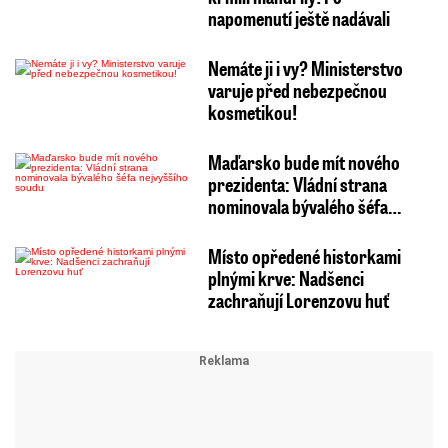
napomenutí ještě nadávali
Nemáte ji i vy? Ministerstvo
varuje před nebezpečnou
kosmetikou!
Maďarsko bude mít nového
prezidenta: Vládní strana
nominovala bývalého šéfa…
Místo opředené historkami
plnými krve: Nadšenci
zachraňují Lorenzovu huť