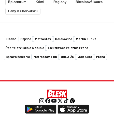
Epicentrum
Krimi
Regiony
Bitcoinová kauza
Ceny v Chorvatsku
Kladno
Dejvice
Metrostav
Holešovice
Martin Kupka
Ředitelství silnic a dálnic
Elektrizace železnic Praha
Správa železnic
Metrostav TBR
OHLA ŽS
Jan Kubr
Praha