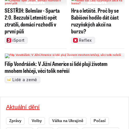
SESTŘIH: Boleslav - Sparta
Hra o letiště. Proč by se
2:0. Bezzubí Letenští opět
Babišovi hodilo dát část
ztratili, domácí rozhodli v
ruzyňských akcií na
první půli
burzu?
iSport
Reflex
Filip Vondrášek: V Jižní Americe si lidé plují životem
mnohem lehčeji, věci tolik neřeší
Lidé a země
Aktuální dění
Zprávy
Volby
Válka na Ukrajině
Počasí