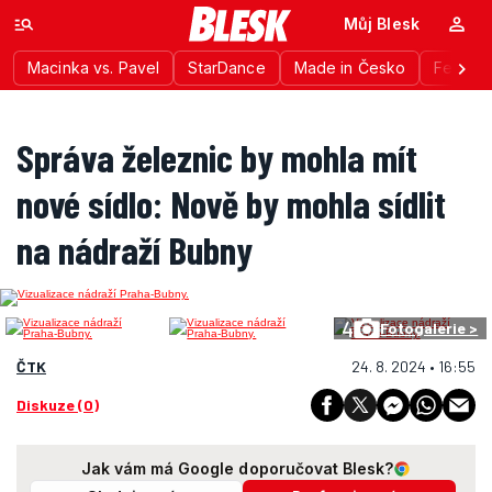
Můj Blesk
Macinka vs. Pavel
StarDance
Made in Česko
Festiva
Správa železnic by mohla mít
nové sídlo: Nově by mohla sídlit
na nádraží Bubny
4
Fotogalerie >
ČTK
24. 8. 2024 • 16:55
Diskuze (0)
Jak vám má Google doporučovat Blesk?