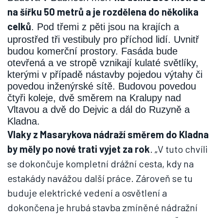
na šířku 50 metrů a je rozdělena do několika
celků
. Pod třemi z pěti jsou na krajích a
uprostřed tři vestibuly pro příchod lidí. Uvnitř
budou komerční prostory. Fasáda bude
otevřená a ve stropě vznikají kulaté světlíky,
kterými v případě nástavby pojedou výtahy či
povedou inženýrské sítě. Budovou povedou
čtyři koleje, dvě směrem na Kralupy nad
Vltavou a dvě do Dejvic a dál do Ruzyně a
Kladna.
Vlaky z Masarykova nádraží směrem do Kladna
by měly po nové trati vyjet za rok
. „V tuto chvíli
se dokončuje kompletní drážní cesta, kdy na
estakády navážou další práce. Zároveň se tu
buduje elektrické vedení a osvětlení a
dokončena je hrubá stavba zmíněné nádražní