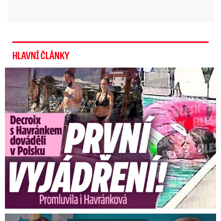
HLAVNÍ ČLÁNKY
Exministryně s Havránkem dováděli v Polsku: První slova!