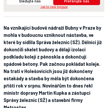
Sledujte nás
Preferujte nás
Jak to celé funguje
Na vznikající budově nádraží Bubny v Praze by
mohla v budoucnu vzniknout nástavba, ve
které by sídlila Správa železnic (SŽ). Dělníci již
dokončili skelet budovy a dělají izolaci
podkladu kolejí z pěnoskla a dokončují
spádové betony. Pak začnou pokládat koleje.
Na trati v Holešovicích jsou již dokončeny
estakády a stavba by měla být dokončena
příští rok v srpnu. Novinářům to dnes řekl
ministr dopravy Martin Kupka a zástupci
Správy železnic (SŽ) a stavební firmy
Metrostav.