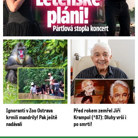
Ignoranti v Zoo Ostrava
Před rokem zemřel Jiří
krmili mandrily! Pak ještě
Krampol (†87): Dluhy vrší i
nadávali
po smrti!