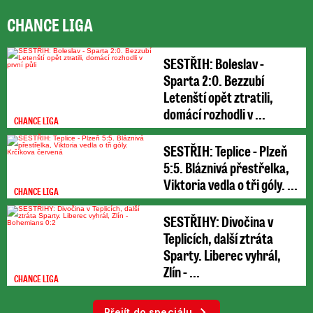
CHANCE LIGA
SESTŘIH: Boleslav -
Sparta 2:0. Bezzubí
Letenští opět ztratili,
domácí rozhodli v ...
CHANCE LIGA
SESTŘIH: Teplice - Plzeň
5:5. Bláznivá přestřelka,
Viktoria vedla o tři góly. ...
CHANCE LIGA
SESTŘIHY: Divočina v
Teplicích, další ztráta
Sparty. Liberec vyhrál,
Zlín - ...
CHANCE LIGA
Přejít do speciálu