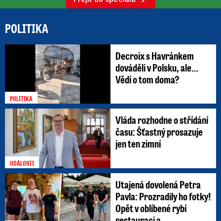
POLITIKA
Decroix s Havránkem
dováděli v Polsku, ale…
Vědí o tom doma?
POLITIKA
Vláda rozhodne o střídání
času: Šťastný prosazuje
jen ten zimní
UDÁLOSTI
Utajená dovolená Petra
Pavla: Prozradily ho fotky!
Opět v oblíbené rybí
restauraci a ...