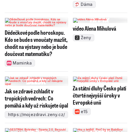
Dáma
video Alena Mihulová
Dědečkové podle horoskopu.
Ženy
Kdo se bude s vnoučaty mazlit,
chodit na výstavy nebo je bude
doučovat matematiku?
Maminka
Za státní dluhy Česko platí
Jak se zdravě zchladit v
čtvrté nejvyšší úroky v
tropických vedrech: Co
Evropské unii
pomáhá a kdy už riskujete úpal
e15
https://mojezdravi.zeny.cz/