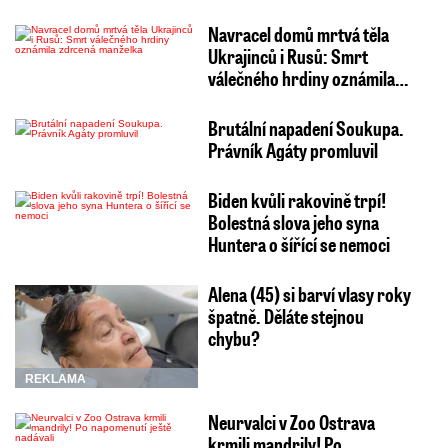
Navracel domů mrtvá těla
Ukrajinců i Rusů: Smrt
válečného hrdiny oznámila…
Brutální napadení Soukupa.
Právník Agáty promluvil
Biden kvůli rakovině trpí!
Bolestná slova jeho syna
Huntera o šířící se nemoci
Alena (45) si barví vlasy roky
špatně. Děláte stejnou
chybu?
REKLAMA
Neurvalci v Zoo Ostrava
krmili mandrily! Po