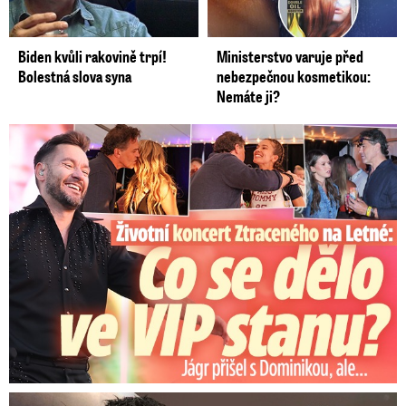
Biden kvůli rakovině trpí!
Ministerstvo varuje před
Bolestná slova syna
nebezpečnou kosmetikou:
Nemáte ji?
Koncert Ztraceného na Letné: Jágr přišel s Dominikou, ale...