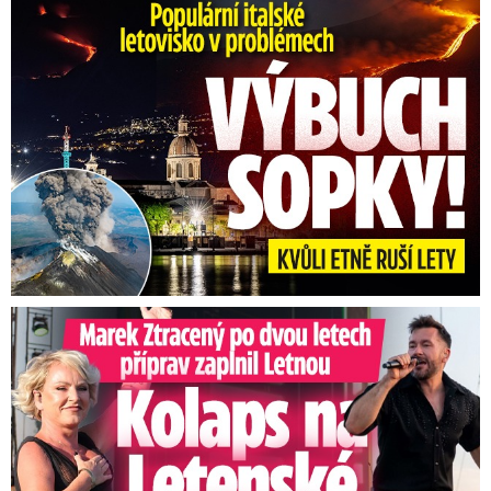
Erupce sicilské sopky Etny: Ruší desítky letů
Marek Ztracený na Letné: Pártlová stopla koncert