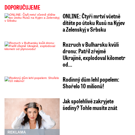
DOPORUČUJEME
ONLINE: Čtyři mrtví včetně
dítěte po útoku Rusů na Kyjev
a Zelenskyj v Srbsku
Rozruch v Bulharsku kvůli
dronu: Patřil zřejmě
Ukrajině, explodoval kilometr
od…
Rodinný dům lehl popelem:
Shořelo 10 milionů!
Jak spolehlivě zakryjete
šediny? Tohle musíte znát
REKLAMA