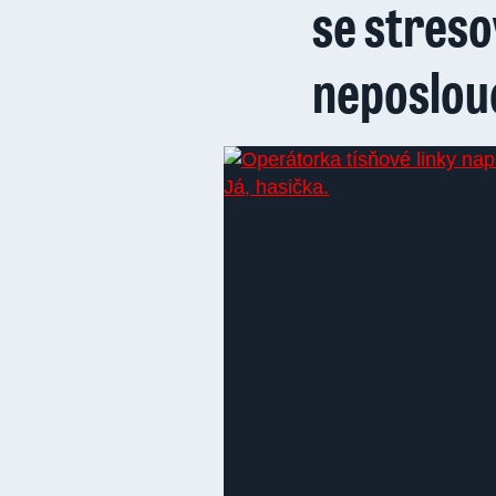
se streso
neposlouc