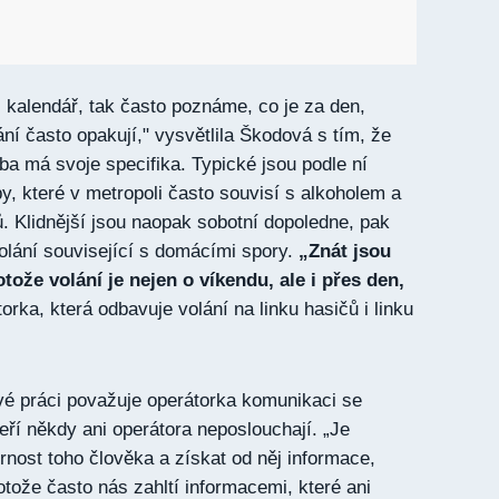
kalendář, tak často poznáme, co je za den,
ní často opakují," vysvětlila Škodová s tím, že
ba má svoje specifika. Typické jsou podle ní
y, které v metropoli často souvisí s alkoholem a
. Klidnější jsou naopak sobotní dopoledne, pak
volání související s domácími spory.
„Znát jsou
otože volání je nejen o víkendu, ale i přes den,
rka, která odbavuje volání na linku hasičů i linku
vé práci považuje operátorka komunikaci se
eří někdy ani operátora neposlouchají. „Je
rnost toho člověka a získat od něj informace,
otože často nás zahltí informacemi, které ani