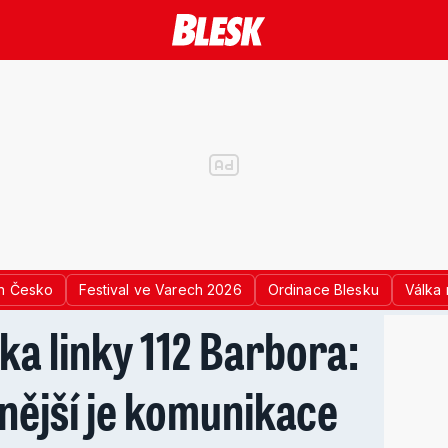
n Česko
Festival ve Varech 2026
Ordinace Blesku
Válka 
a linky 112 Barbora:
nější je komunikace