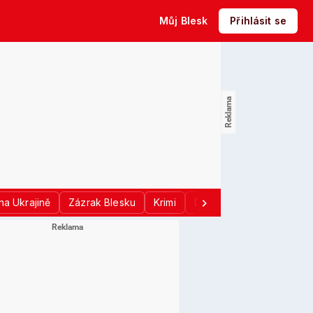
Můj Blesk
Přihlásit se
na Ukrajině
Zázrak Blesku
Krimi
Donald Trump
Sport