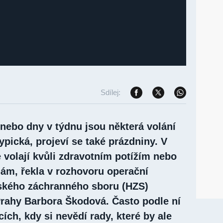
Sdílej:
 nebo dny v týdnu jsou některá volání
typická, projeví se také prázdniny. V
e volají kvůli zdravotním potížím nebo
m, řekla v rozhovoru operační
ského záchranného sboru (HZS)
rahy Barbora Škodová. Často podle ní
acích, kdy si nevědí rady, které by ale