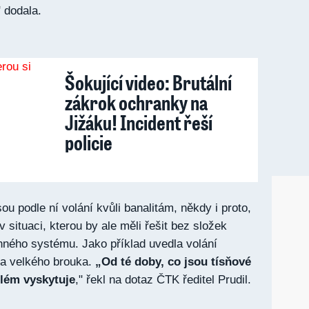
 dodala.
Šokující video: Brutální
zákrok ochranky na
Jižáku! Incident řeší
policie
sou podle ní volání kvůli banalitám, někdy i proto,
v situaci, kterou by ale měli řešit bez složek
ného systému. Jako příklad uvedla volání
ma velkého brouka.
„Od té doby, co jsou tísňové
blém vyskytuje
," řekl na dotaz ČTK ředitel Prudil.