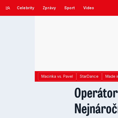
Celebrity
Zprávy
Sport
Video
Macinka vs. Pavel
StarDance
Made i
Operátork
Nejnároč