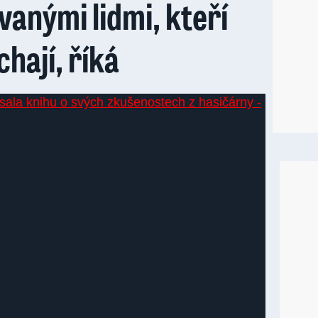
vanými lidmi, kteří
hají, říká