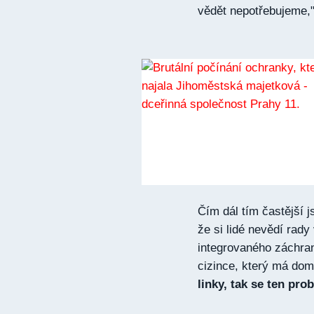
vědět nepotřebujeme,"
Čím dál tím častější j
že si lidé nevědí rady 
integrovaného záchran
cizince, který má do
linky, tak se ten pro