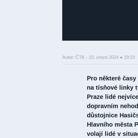
Autor: ČTK -
10. února 2024 ● 19:19
Pro některé časy
na tísňové linky 
Praze lidé nejvíc
dopravním nehodá
důstojnice Hasič
Hlavního města P
volají lidé v situ