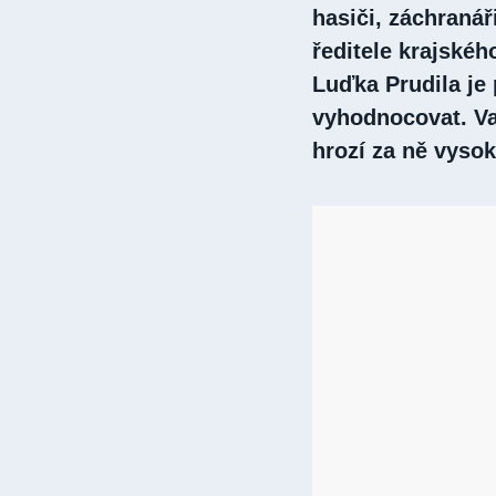
hasiči, záchranář
ředitele krajskéh
Luďka Prudila je
vyhodnocovat. Va
hrozí za ně vysok