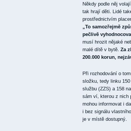
Někdy podle něj volají
tak hrají děti. Lidé ta
prostřednictvím place
„To samozřejmě způs
pečlivě vyhodnocova
musí hrozit nějaké ne
malé dítě v bytě.
Za z
200.000 korun, nejzá
Při rozhodování o tom
složku, tedy linku 15
službu (ZZS) a 158 na p
sám ví, kterou z nich 
mohou informovat i dal
i bez signálu vlastníh
je v místě dostupný.