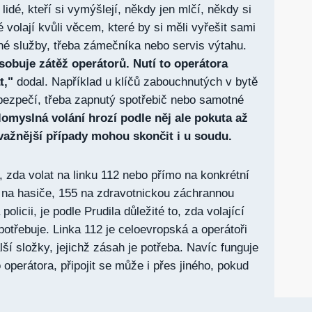
 lidé, kteří si vymýšlejí, někdy jen mlčí, někdy si
ké volají kvůli věcem, které by si měli vyřešit sami
né služby, třeba zámečníka nebo servis výtahu.
obuje zátěž operátorů. Nutí to operátora
t,"
dodal. Například u klíčů zabouchnutých v bytě
bezpečí, třeba zapnutý spotřebič nebo samotné
lomyslná volání hrozí podle něj ale pokuta až
važnější případy mohou skončit i u soudu.
, zda volat na linku 112 nebo přímo na konkrétní
0 na hasiče, 155 na zdravotnickou záchrannou
olicii, je podle Prudila důležité to, zda volající
potřebuje. Linka 112 je celoevropská a operátoři
ší složky, jejichž zásah je potřeba. Navíc funguje
o operátora, připojit se může i přes jiného, pokud