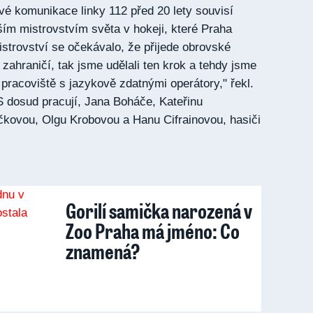
é komunikace linky 112 před 20 lety souvisí
ším mistrovstvím světa v hokeji, které Praha
istrovství se očekávalo, že přijede obrovské
zahraničí, tak jsme udělali ten krok a tehdy jsme
 pracoviště s jazykově zdatnými operátory," řekl.
ZS dosud pracují, Jana Boháče, Kateřinu
čkovou, Olgu Krobovou a Hanu Cifrainovou, hasiči
Gorilí samička narozená v
Zoo Praha má jméno: Co
znamená?