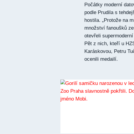
Počátky moderní datov
podle Prudila s tehdej
hostila. „Protože na m
množství fanoušků ze 
otevřeli supermoderní
Pět z nich, kteří u H
Karáskovou, Petru Tu
ocenili medailí.