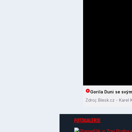
Gorila Duni se svý
Zdroj: Blesk.cz - Karel
FOTOGALERIE