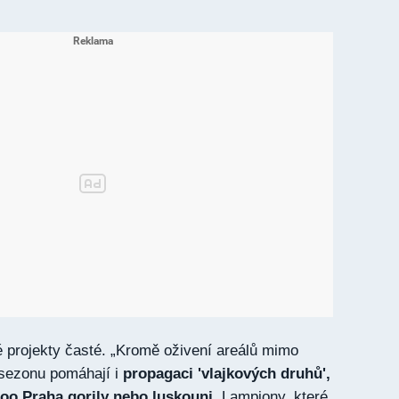
 projekty časté. „Kromě oživení areálů mimo
sezonu pomáhají i
propagaci 'vlajkových druhů',
Zoo Praha gorily nebo luskouni
. Lampiony, které