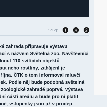
Sdílej:
ká zahrada připravuje výstavu
ací s názvem Světelná zoo. Návštěvníci
nout 110 svítících objektů
ata nebo rostliny, zahájení je
 října. ČTK o tom informoval mluvčí
šek. Podle něj bude podobná světelná
é zoologické zahradě poprvé. Výstava
ní části areálu a bude pro ni platit
é, vstupenky jsou již v prodeji.