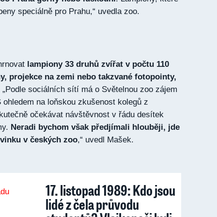
obeny speciálně pro Prahu,“ uvedla zoo.
hrnovat
lampiony 33 druhů zvířat v počtu 110
iny, projekce na zemi nebo takzvané fotopointy,
. „Podle sociálních sítí má o Světelnou zoo zájem
 S ohledem na loňskou zkušenost kolegů z
skutečně očekávat návštěvnost v řádu desítek
imy.
Neradi bychom však předjímali hlouběji, jde
novinku v českých zoo
,“ uvedl Mašek.
17. listopad 1989: Kdo jsou
lidé z čela průvodu