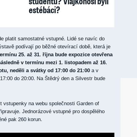
studentů? Vlajkonoši byli
estébáci?
e platit samostatné vstupné. Lidé se navíc do
stavě podívají po běžné otevírací době, která je
ermínu 25. až 31. října bude expozice otevřena
následně v termínu mezi 1. listopadem až 16.
tu, neděli a svátky od 17:00 do 21:00
a v
 17:00 do 20:00. Na Štědrý den a Silvestr bude
t vstupenky na webu společnosti Garden of
 připravuje. Jednorázové vstupné pro dospělého
něné pak 260 korun.