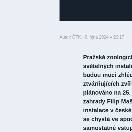
Autor: ČTK -
8. října 2024 ● 20:17
Pražská zoologic
světelných instal
budou moci zhléd
ztvárňujících zvíř
plánováno na 25.
zahrady Filip Ma
instalace v česk
se chystá ve spod
samostatné vstupn