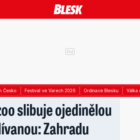
n Česko
Festival ve Varech 2026
Ordinace Blesku
Válka 
oo slibuje ojedinělou
dívanou: Zahradu