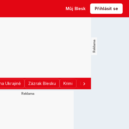
Můj Blesk
Přihlásit se
na Ukrajině
Zázrak Blesku
Krimi
Donald Trump
Sport