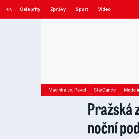
Celebrity
Zprávy
Sport
Video
Macinka vs. Pavel
StarDance
Made i
Pražská z
noční po