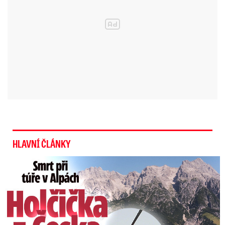
HLAVNÍ ČLÁNKY
Smrt Češky v Alpách: Zemřela při túře s rodiči