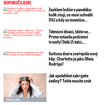
DOPORUČUJEME
Zasklení lodžie v paneláku:
kolik stojí, co musí schválit
SVJ a kdy se investice…
Televizní diváci, těšte se...
Prima vytasila podzimní
trumfy! Další Zrádci,…
Gottova dcera zveřejnila nový
klip: Charlotte je jako Olivia
Rodrigo!
Jak spolehlivě zakryjete
šediny? Tohle musíte znát
REKLAMA