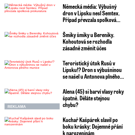
Německá média: Výbušný
dron v Lipsku nesl Semtex.
Případ převzala spolková…
Šmiky šmiky u Bereniky.
Kohoutová se rozhodla
zásadně změnit účes
Teroristický útok Rusů v
Lipsku!? Dron s výbušninou
se našel u Antonova plného…
Alena (45) si barví vlasy roky
špatně. Děláte stejnou
chybu?
REKLAMA
Kuchař Kašpárek slavil po
boku krásky: Dojemné přání
k narozeninám