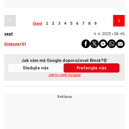
Úvod
1
2
3
4
5
6
7
8
9
veef
4. 4. 2023 • 06:45
Diskuze (0)
Jak vám má Google doporučovat Blesk?
Sledujte nás
Preferujte nás
Jak to celé funguje