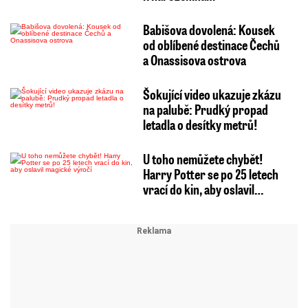
Babišova dovolená: Kousek
od oblíbené destinace Čechů
a Onassisova ostrova
Šokující video ukazuje zkázu
na palubě: Prudký propad
letadla o desítky metrů!
U toho nemůžete chybět!
Harry Potter se po 25 letech
vrací do kin, aby oslavil…