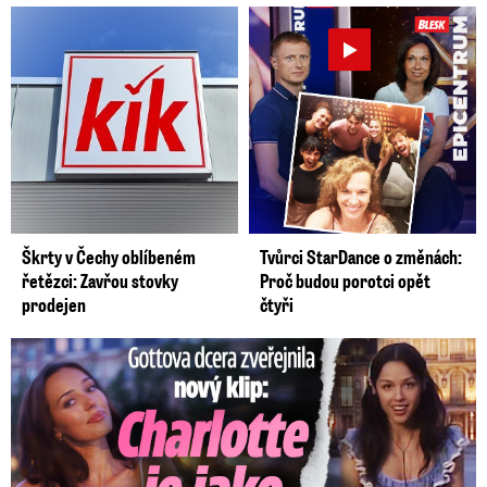
Škrty v Čechy oblíbeném
Tvůrci StarDance o změnách:
řetězci: Zavřou stovky
Proč budou porotci opět
prodejen
čtyři
Gottova dcera zveřejnila nový klip: Je jako Olivie Rodrigo!