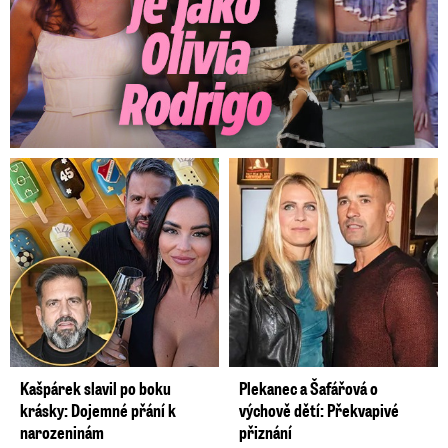
Kašpárek slavil po boku
Plekanec a Šafářová o
krásky: Dojemné přání k
výchově dětí: Překvapivé
narozeninám
přiznání