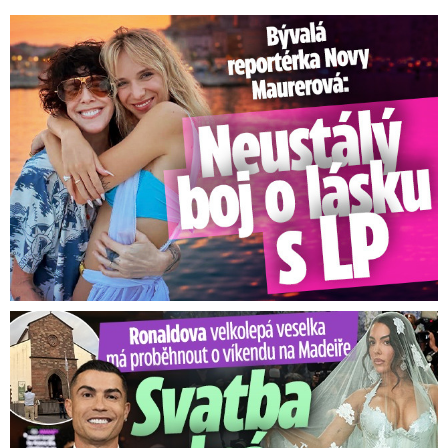
Bývalá reportérka Novy Maurerová: Neustálý boj o lásku s ...
Ronaldova velkolepá veselka na Madeiře: Svatba plná zákazů!