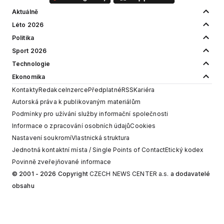
Aktuálně
Léto 2026
Politika
Sport 2026
Technologie
Ekonomika
Kontakty
Redakce
Inzerce
Předplatné
RSS
Kariéra
Autorská práva k publikovaným materiálům
Podmínky pro užívání služby informační společnosti
Informace o zpracování osobních údajů
Cookies
Nastavení soukromí
Vlastnická struktura
Jednotná kontaktní místa / Single Points of Contact
Etický kodex
Povinně zveřejňované informace
© 2001 - 2026 Copyright
CZECH NEWS CENTER a.s.
a dodavatelé
obsahu