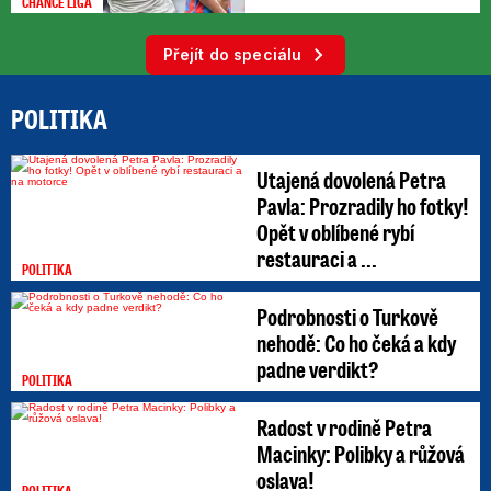
CHANCE LIGA
Přejít do speciálu
POLITIKA
Utajená dovolená Petra
Pavla: Prozradily ho fotky!
Opět v oblíbené rybí
restauraci a ...
POLITIKA
Podrobnosti o Turkově
nehodě: Co ho čeká a kdy
padne verdikt?
POLITIKA
Radost v rodině Petra
Macinky: Polibky a růžová
oslava!
POLITIKA