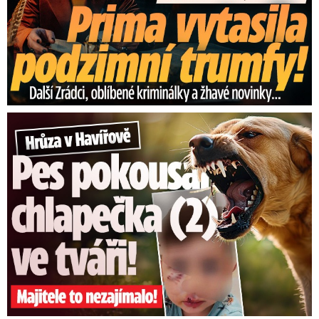
Hrůza v Havířově: Pes pokousal chlapečka (2) ve tváři!