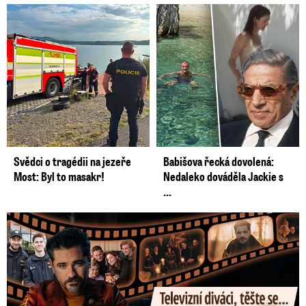
Svědci o tragédii na jezeře
Babišova řecká dovolená:
Most: Byl to masakr!
Nedaleko dováděla Jackie s
...
Prima vytasila podzimní trumfy! Další Zrádci a žhavé novinky