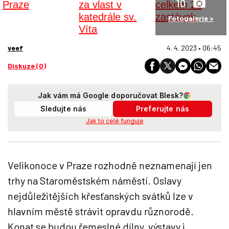
10
Fotogalerie >
veef
4. 4. 2023 • 06:45
Diskuze (0)
Jak vám má Google doporučovat Blesk?
Sledujte nás
Preferujte nás
Jak to celé funguje
Velikonoce v Praze rozhodně neznamenají jen
trhy na Staroměstském náměstí. Oslavy
nejdůležitějších křesťanských svátků lze v
hlavním městě strávit opravdu různorodě.
Konat se budou řemeslné dílny, výstavy i