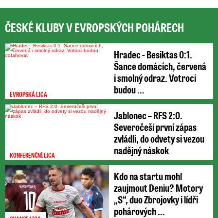
ČESKÉ KLUBY V EVROPSKÝCH POHÁRECH
Hradec - Besiktas 0:1.
Šance domácích, červená
i smolný odraz. Votroci
budou ...
EVROPSKÁ LIGA
Jablonec – RFS 2:0.
Severočeši první zápas
zvládli, do odvety si vezou
nadějný náskok
KONFERENČNÍ LIGA
Kdo na startu mohl
zaujmout Deniu? Motory
„S“, duo Zbrojovky i lídři
pohárových ...