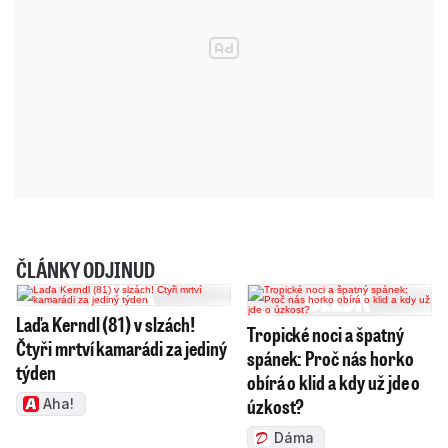
ČLÁNKY ODJINUD
Laďa Kerndl (81) v slzách!
Tropické noci a špatný
Čtyři mrtví kamarádi za jediný
spánek: Proč nás horko
týden
obírá o klid a kdy už jde o
úzkost?
Aha!
Dáma