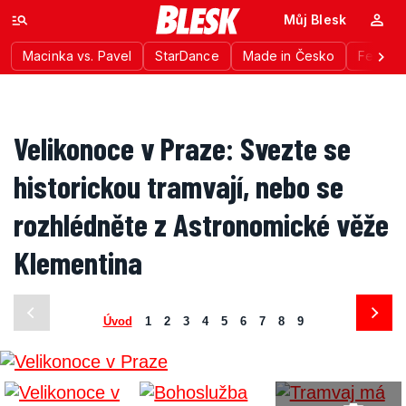
Můj Blesk
Macinka vs. Pavel
StarDance
Made in Česko
Festiva
Velikonoce v Praze: Svezte se
historickou tramvají, nebo se
rozhlédněte z Astronomické věže
Klementina
Úvod
1
2
3
4
5
6
7
8
9