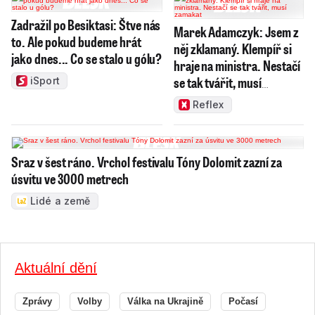
Zadražil po Besiktasi: Štve nás
Marek Adamczyk: Jsem z
to. Ale pokud budeme hrát
něj zklamaný. Klempíř si
jako dnes... Co se stalo u gólu?
hraje na ministra. Nestačí
se tak tvářit, musí
iSport
zamakat
Reflex
Sraz v šest ráno. Vrchol festivalu Tóny Dolomit zazní za
úsvitu ve 3000 metrech
Lidé a země
Aktuální dění
Zprávy
Volby
Válka na Ukrajině
Počasí