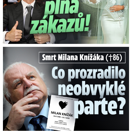
Smrt Milana Knížáka (†86): Co prozradilo neobvyklé parte?