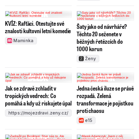
KVÍZ: Rafťáci. Otestujte své
Šaty jako od návrháře?
znalosti kultovní letní komedie
Těchto 20 seženete v
běžných řetězcích do
Maminka
1000 korun
Ženy
Jak se zdravě zchladit v
Jedna česká iluze se právě
tropických vedrech: Co
rozpadá. Zelená
pomáhá a kdy už riskujete úpal
transformace je pojistkou
proti chaosu
https://mojezdravi.zeny.cz/
e15