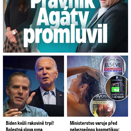
Biden kvůli rakovině trpí!
Ministerstvo varuje před
Bolestná slova syna
nebezpečnou kosmetikou: