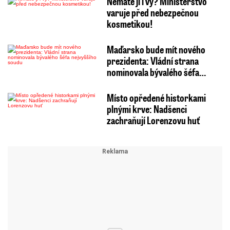
Nemáte ji i vy? Ministerstvo
varuje před nebezpečnou
kosmetikou!
Maďarsko bude mít nového
prezidenta: Vládní strana
nominovala bývalého šéfa…
Místo opředené historkami
plnými krve: Nadšenci
zachraňují Lorenzovu huť