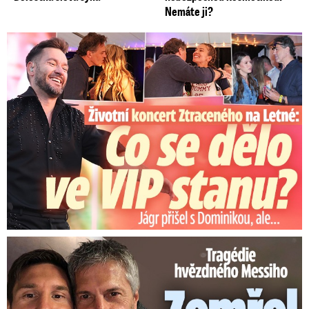
Nemáte ji?
Koncert Ztraceného na Letné: Jágr přišel s Dominikou, ale...
Tragédie hvězdného Messiho: Zemřel mu táta (†68)!