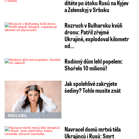
dítěte po útoku Rusů na Kyjev
a Zelenskyj v Srbsku
Rozruch v Bulharsku kvůli
dronu: Patřil zřejmě
Ukrajině, explodoval kilometr
od…
Rodinný dům lehl popelem:
Shořelo 10 milionů!
Jak spolehlivě zakryjete
šediny? Tohle musíte znát
REKLAMA
Navracel domů mrtvá těla
Ukrajinců i Rusů: Smrt