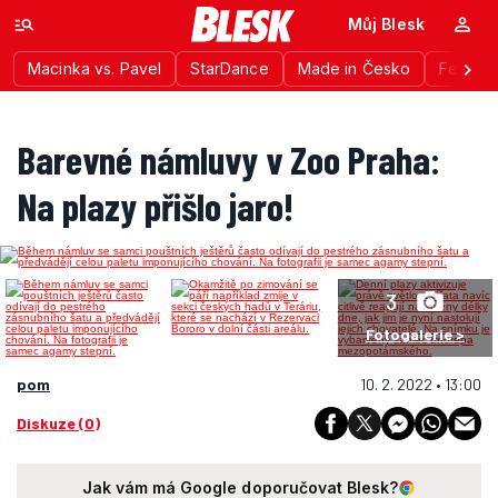
Můj Blesk
Macinka vs. Pavel
StarDance
Made in Česko
Festiva
Barevné námluvy v Zoo Praha:
Na plazy přišlo jaro!
3
Fotogalerie >
pom
10. 2. 2022 • 13:00
Diskuze (0)
Jak vám má Google doporučovat Blesk?