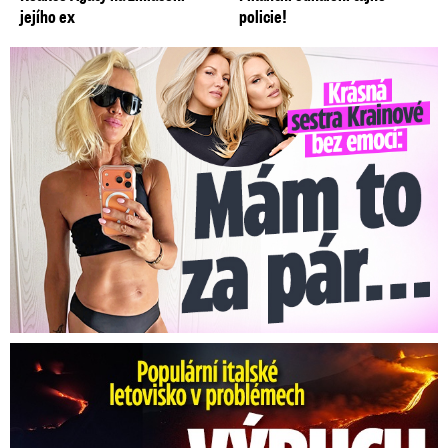
jejího ex
policie!
Krásná sestra Krainové bez emocí: Mám to za pár…
Erupce sicilské sopky Etny: Ruší desítky letů