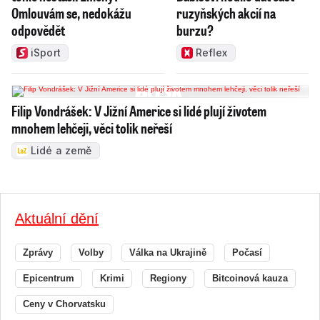
Omlouvám se, nedokážu
ruzyňských akcií na
odpovědět
burzu?
iSport
Reflex
Filip Vondrášek: V Jižní Americe si lidé plují životem
mnohem lehčeji, věci tolik neřeší
Lidé a země
Aktuální dění
Zprávy
Volby
Válka na Ukrajině
Počasí
Epicentrum
Krimi
Regiony
Bitcoinová kauza
Ceny v Chorvatsku