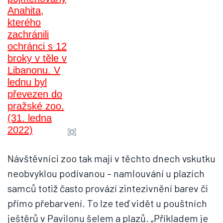
Návštěvníci zoo tak mají v těchto dnech vskutku
neobvyklou podívanou – namlouvání u plazích
samců totiž často provází zintezivnění barev či
přímo přebarvení. To lze teď vidět u pouštních
ještěrů v Pavilonu šelem a plazů. „Příkladem je