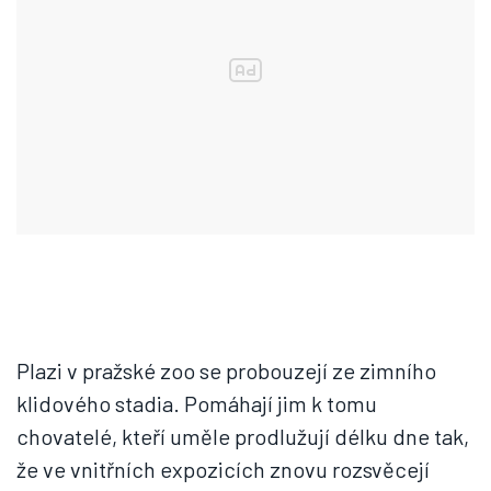
Plazi v pražské zoo se probouzejí ze zimního
klidového stadia. Pomáhají jim k tomu
chovatelé, kteří uměle prodlužují délku dne tak,
že ve vnitřních expozicích znovu rozsvěcejí