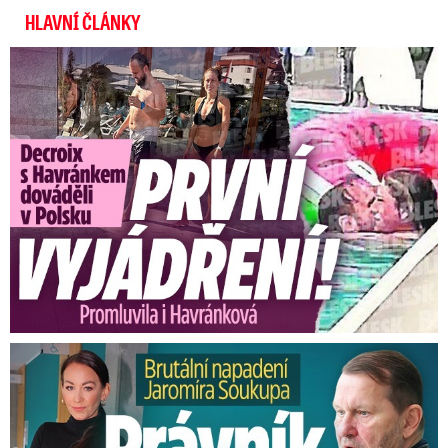
HLAVNÍ ČLÁNKY
Exministryně s Havránkem dováděli v Polsku: První slova!
Brutální napadení Soukupa. Právník Agáty promluvil