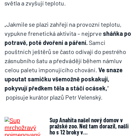
světla a zvyšují teplotu.
„Jakmile se plazi zahřejí na provozní teplotu,
vypukne frenetická aktivita – nejprve
sháňka po
potravě, poté dvoření a páření.
Samci
pouštních ještěrů se často odívají do pestrého
zásnubního šatu a předvádějí během námluv
celou paletu imponujícího chování.
Ve snaze
upoutat samičku všemožně poskakují,
pokyvují předkem těla a stáčí ocásek,
“
popisuje kurátor plazů Petr Velenský.
Sup Anahita našel nový domov v
pražské zoo. Než tam dorazil, našli
ho s 12 broky v…