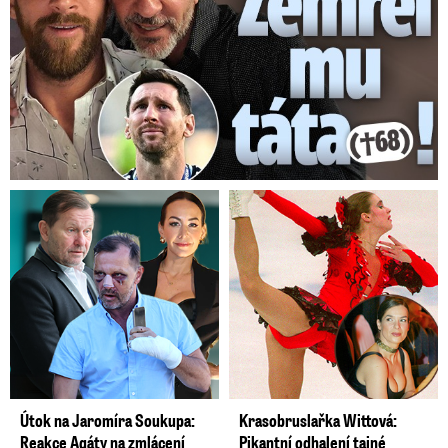
Útok na Jaromíra Soukupa:
Krasobruslařka Wittová:
Reakce Agáty na zmlácení
Pikantní odhalení tajné