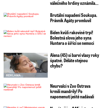
válečného hrdiny oznámila…
Brutální napadení Soukupa.
Právník Agáty promluvil
Biden kvůli rakovině trpí!
Bolestná slova jeho syna
Huntera o šířící se nemoci
Alena (45) si barví vlasy roky
špatně. Děláte stejnou
chybu?
REKLAMA
Neurvalci v Zoo Ostrava
krmili mandrily! Po
napomenutí ještě nadávali