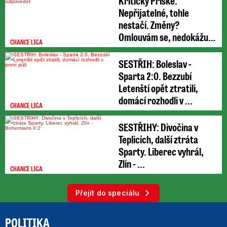
Kritický Priske:
Nepřijatelné, tohle
nestačí. Změny?
Omlouvám se, nedokážu
CHANCE LIGA
odpovědět
SESTŘIH: Boleslav -
Sparta 2:0. Bezzubí
Letenští opět ztratili,
domácí rozhodli v ...
CHANCE LIGA
SESTŘIHY: Divočina v
Teplicích, další ztráta
Sparty. Liberec vyhrál,
Zlín - ...
CHANCE LIGA
Přejít do speciálu
POLITIKA