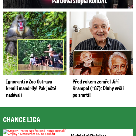
Ignoranti v Zoo Ostrava
Před rokem zemřel Jiří
krmili mandrily! Pak ještě
Krampol (†87): Dluhy vrší i
nadávali
po smrti!
CHANCE LIGA