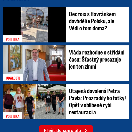
Decroix s Havránkem
dováděli v Polsku, ale…
Vědí o tom doma?
POLITIKA
Vláda rozhodne o střídání
času: Šťastný prosazuje
jen ten zimní
UDÁLOSTI
Utajená dovolená Petra
Pavla: Prozradily ho fotky!
Opět v oblíbené rybí
restauraci a ...
POLITIKA
Přejít do speciálu