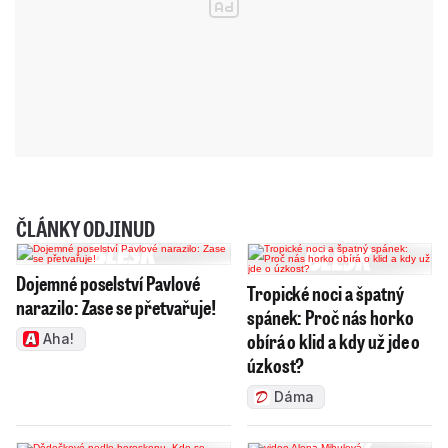
ČLÁNKY ODJINUD
Dojemné poselství Pavlové
Tropické noci a špatný
narazilo: Zase se přetvařuje!
spánek: Proč nás horko
obírá o klid a kdy už jde o
Aha!
úzkost?
Dáma