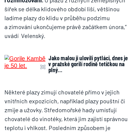
rozmnožování.
U plazů z různých zeměpisných
šířek se délka klidového období liší, většinou
ladíme plazy do klidu v průběhu podzimu
a zimování ukončujeme právě začátkem února,“
uvádí Velenský.
Jako malou ji ulovili pytláci, dnes je
v pražské gorilí rodině tetičkou na
plný…
Některé plazy zimují chovatelé přímo v jejich
vnitřních expozicích, například plazy pouštní či
zmije a užovky. Středomořské hady umísťují
chovatelé do vinotéky, která jim zajistí správnou
teplotu i vhlkost. Posledním způsobem je