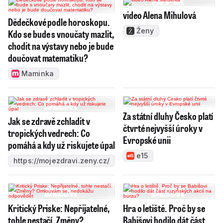
video Alena Mihulová
Dědečkové podle horoskopu.
Ženy
Kdo se bude s vnoučaty mazlit,
chodit na výstavy nebo je bude
doučovat matematiku?
Maminka
Za státní dluhy Česko platí
Jak se zdravě zchladit v
čtvrté nejvyšší úroky v
tropických vedrech: Co
Evropské unii
pomáhá a kdy už riskujete úpal
e15
https://mojezdravi.zeny.cz/
Kritický Priske: Nepřijatelné,
Hra o letiště. Proč by se
tohle nestačí. Změny?
Babišovi hodilo dát část