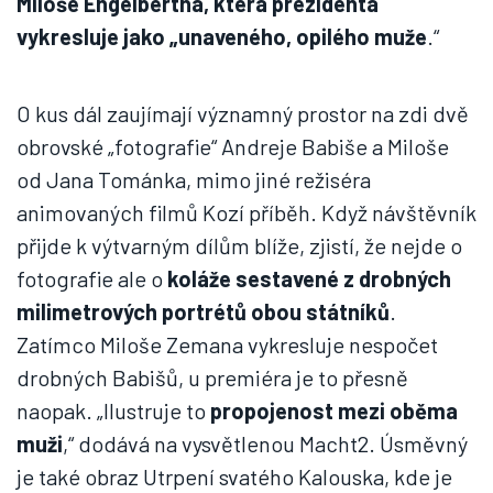
Miloše Engelbertha, která prezidenta
vykresluje jako „unaveného, opilého muže
.“
O kus dál zaujímají významný prostor na zdi dvě
obrovské „fotografie“ Andreje Babiše a Miloše
od Jana Tománka, mimo jiné režiséra
animovaných filmů Kozí příběh. Když návštěvník
přijde k výtvarným dílům blíže, zjistí, že nejde o
fotografie ale o
koláže sestavené z drobných
milimetrových portrétů obou státníků
.
Zatímco Miloše Zemana vykresluje nespočet
drobných Babišů, u premiéra je to přesně
naopak. „Ilustruje to
propojenost mezi oběma
muži
,“ dodává na vysvětlenou Macht2. Úsměvný
je také obraz Utrpení svatého Kalouska, kde je