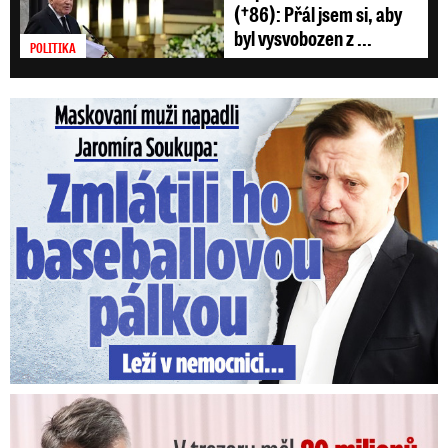
(†86): Přál jsem si, aby
byl vysvobozen z ...
POLITIKA
Maskovaní muži napadli Jaromíra Soukupa: Krvavá nakládačka
V trezoru měl 80 milionů: Policie obvinila exšéfa železnic!