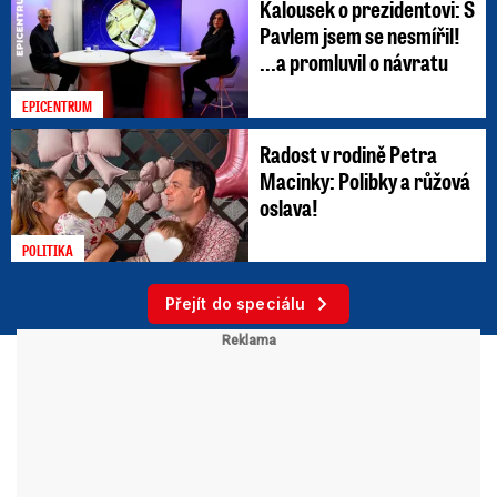
Kalousek o prezidentovi: S
Pavlem jsem se nesmířil!
...a promluvil o návratu
EPICENTRUM
Radost v rodině Petra
Macinky: Polibky a růžová
oslava!
POLITIKA
Přejít do speciálu