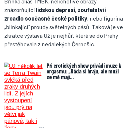
Břínka alias TMBK, nelichotivé obrazy
znázorňující
lidskou depresi, zoufalství i
zrcadlo současné české politiky
, nebo figurína
„blinkající“ proudy světelných pásů. Taková je ve
zkratce výstava Už je nejhůř, která se do Prahy
přestěhovala z nedalekých Černošic.
Při erotických show přivádí muže k
orgasmu: „Ráda si hraju, ale muži
ze mě mají…