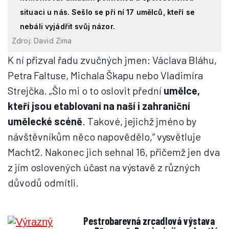
situaci u nás. Sešlo se při ní 17 umělců, kteří se
nebáli vyjádřit svůj názor.
Zdroj: David Zima
K ní přizval řadu zvučných jmen: Václava Bláhu,
Petra Faltuse, Michala Škapu nebo Vladimíra
Strejčka. „Šlo mi o to oslovit přední
umělce,
kteří jsou etablovaní na naší i zahraniční
umělecké scéně
. Takové, jejichž jméno by
návštěvníkům něco napovědělo,“ vysvětluje
Macht2. Nakonec jich sehnal 16, přičemž jen dva
z jím oslovených účast na výstavě z různých
důvodů odmítli.
Pestrobarevná zrcadlová výstava