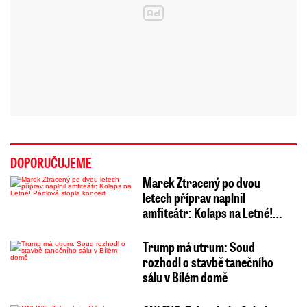
DOPORUČUJEME
Marek Ztracený po dvou
letech příprav naplnil
amfiteátr: Kolaps na Letné!…
Trump má utrum: Soud
rozhodl o stavbě tanečního
sálu v Bílém domě