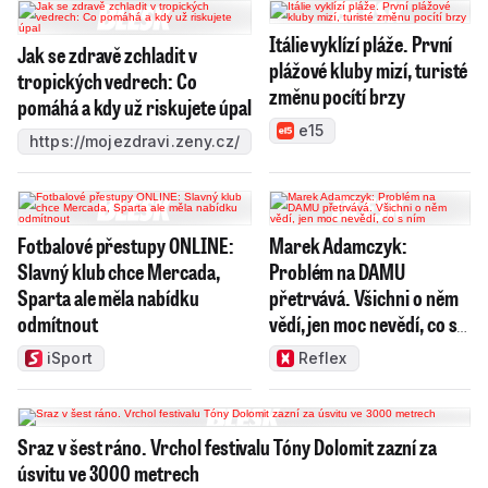
Itálie vyklízí pláže. První
Jak se zdravě zchladit v
plážové kluby mizí, turisté
tropických vedrech: Co
změnu pocítí brzy
pomáhá a kdy už riskujete úpal
e15
https://mojezdravi.zeny.cz/
Fotbalové přestupy ONLINE:
Marek Adamczyk:
Slavný klub chce Mercada,
Problém na DAMU
Sparta ale měla nabídku
přetrvává. Všichni o něm
odmítnout
vědí, jen moc nevědí, co s
ním
iSport
Reflex
Sraz v šest ráno. Vrchol festivalu Tóny Dolomit zazní za
úsvitu ve 3000 metrech