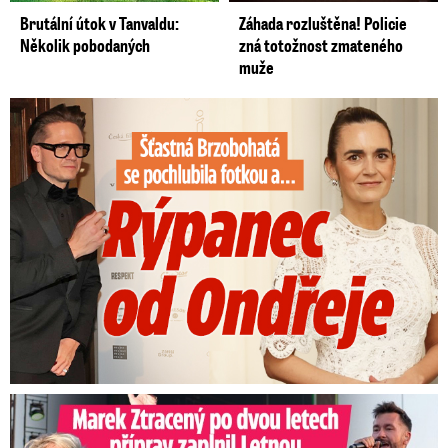
Brutální útok v Tanvaldu:
Záhada rozluštěna! Policie
Několik pobodaných
zná totožnost zmateného
muže
Šťastná Brzobohatá se pochlubila fotkou: Rýpanec od Ondřeje
Marek Ztracený na Letné: Pártlová stopla koncert