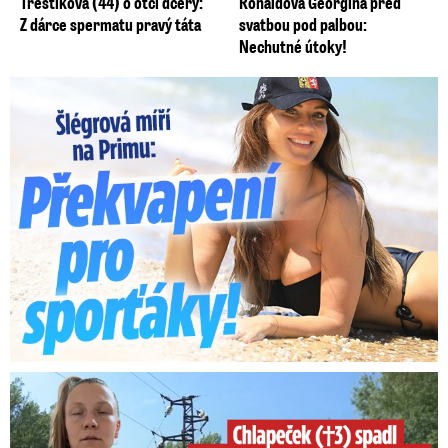
Třeštíková (44) o otci dcery:
Ronaldova Georgina před
Z dárce spermatu pravý táta
svatbou pod palbou:
Nechutné útoky!
Lucie Šlégrová míří na Primu. Překvapení pro sporťáky!
Smrtelný pád chlapce: Matka vydala vyjádření na 16 stran