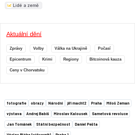
Lidé a země
Aktuální dění
Zprávy
Volby
Válka na Ukrajině
Počasí
Epicentrum
Krimi
Regiony
Bitcoinová kauza
Ceny v Chorvatsku
fotografie
obrazy
Národní
jiří macht2
Praha
Miloš Zeman
výstava
Andrej Babiš
Miroslav Kalousek
Sametová revoluce
Jan Tománek
Státní bezpečnost
Daniel Pešta
Václav Bláha (výtvarník)
Praha 1