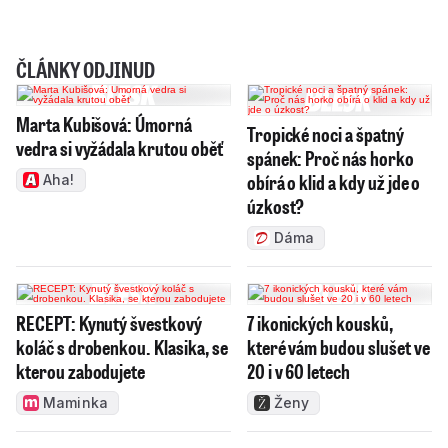
ČLÁNKY ODJINUD
Marta Kubišová: Úmorná
Tropické noci a špatný
vedra si vyžádala krutou oběť
spánek: Proč nás horko
obírá o klid a kdy už jde o
Aha!
úzkost?
Dáma
RECEPT: Kynutý švestkový
7 ikonických kousků,
koláč s drobenkou. Klasika, se
které vám budou slušet ve
kterou zabodujete
20 i v 60 letech
Maminka
Ženy