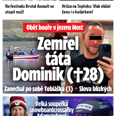
Na festivalu Brutal Assault se
Hrůza na Teplicku: Vlak vláčel
utopil muž!
ženu i s kočárkem!
Oběť bouře v jezeru Most: Zemřel táta Dominik (†28)
Velká soupeřka Adamczykové: Šokující konec!