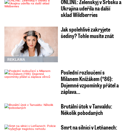
ONLINE: Zelenskyj v Srbsku a
Ukrajina udeřila na další
sklad Wildberries
Jak spolehlivě zakryjete
šediny? Tohle musíte znát
REKLAMA
Poslední rozloučení s
Milanem Knížákem (†86):
Dojemné vzpomínky přátel a
záplava…
Brutální útok v Tanvaldu:
Několik pobodaných
Smrt na silnici v Letňanech: