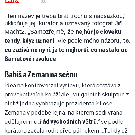
„Ten název je třeba brát trochu s nadsázkou,“
uklidňuje její kurátor a uznávaný fotograf Jiří
nejhůř je člověku
Macht2. „Samozřejmě, že
tehdy, když už není
to,
. Ale podle mého názoru,
co zažíváme nyní, je to nejhorší, co nastalo od
Sametové revoluce
Babiš a Zeman na scénu
Idea na kontroverzní výstavu, která sestává z
provokativních koláží ale i vulgárních skulptur, z
nichž jedna vyobrazuje prezidenta Miloše
Zemana v podobě lejna, na kterém sedí vrána
udělující mu „
řád východních větrů
,“ se podle
kurátora začala rodit před půl rokem. „Tehdy už