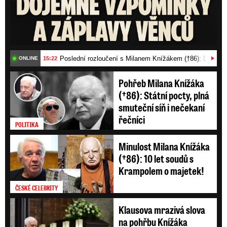
Poslední rozloučení s Milanem Knížákem (†86): Dojemn
15:22
ONLINE
Pohřeb Milana Knížáka
(†86): Státní pocty, plná
smuteční síň i nečekaní
řečníci
POLITIKA
Minulost Milana Knížáka
(†86): 10 let soudů s
Krampolem o majetek!
ČESKÉ CELEBRITY
Klausova mrazivá slova
na pohřbu Knížáka