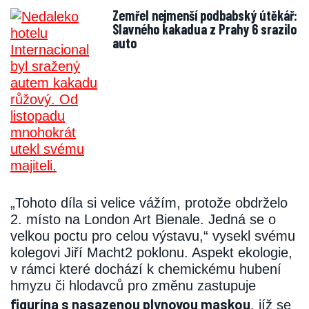
Zemřel nejmenší podbabský útěkář:
Slavného kakadua z Prahy 6 srazilo
auto
„Tohoto díla si velice vážím, protože obdrželo
2. místo na London Art Bienale. Jedná se o
velkou poctu pro celou výstavu,“ vysekl svému
kolegovi Jiří Macht2 poklonu. Aspekt ekologie,
v rámci které dochází k chemickému hubení
hmyzu či hlodavců pro změnu zastupuje
figurína s nasazenou plynovou maskou
, jíž se