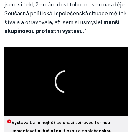
jsem si řekl, že mám dost toho, co se u nás děje.
Současná politická i společenská situace mě tak
štvala a otravovala, až jsem si usmyslel
menší
skupinovou protestní výstavu
.“
Výstava Už je nejhůř se snaží sžíravou formou
komentovat aktuální politickou a společenskou