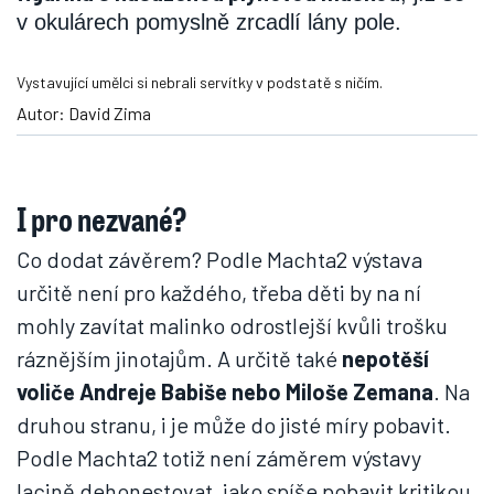
v okulárech pomyslně zrcadlí lány pole.
Vystavující umělci si nebrali servítky v podstatě s ničím.
Autor: David Zima
I pro nezvané?
Co dodat závěrem? Podle Machta2 výstava
určitě není pro každého, třeba děti by na ní
mohly zavítat malinko odrostlejší kvůli trošku
ráznějším jinotajům. A určitě také
nepotěší
voliče Andreje Babiše nebo Miloše Zemana
. Na
druhou stranu, i je může do jisté míry pobavit.
Podle Machta2 totiž není záměrem výstavy
lacině dehonestovat, jako spíše pobavit kritikou,