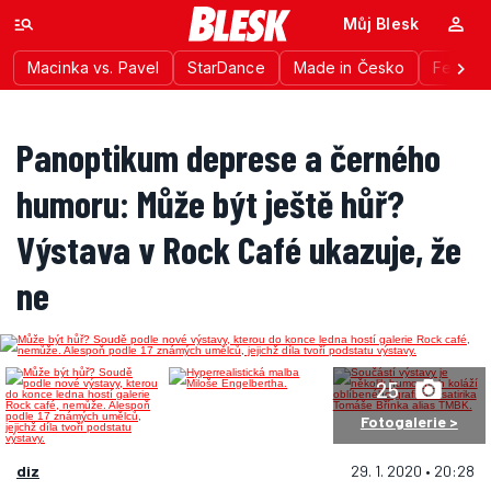
Můj Blesk
Macinka vs. Pavel
StarDance
Made in Česko
Festiva
Panoptikum deprese a černého
humoru: Může být ještě hůř?
Výstava v Rock Café ukazuje, že
ne
25
Fotogalerie >
diz
29. 1. 2020 • 20:28