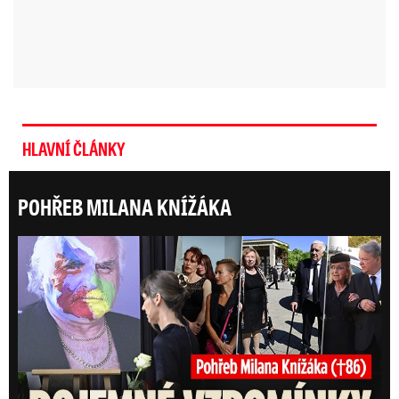
HLAVNÍ ČLÁNKY
POHŘEB MILANA KNÍŽÁKA
Posl