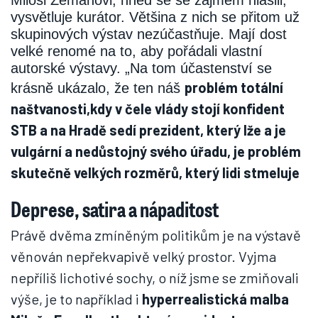
Miloši Zemanovi, hned se se zájmem hlásili,“
vysvětluje kurátor. Většina z nich se přitom už
skupinových výstav nezúčastňuje. Mají dost
velké renomé na to, aby pořádali vlastní
autorské výstavy. „Na tom účastenství se
problém totální
krásně ukázalo, že ten náš
naštvanosti,
kdy v čele vlády stojí konfident
STB a na Hradě sedí prezident, který lže a je
vulgární a nedůstojný svého úřadu, je problém
skutečně velkých rozměrů, který lidi stmeluje
Deprese, satira a nápaditost
Právě dvěma zmíněným politikům je na výstavě
věnován nepřekvapivě velký prostor. Vyjma
nepříliš lichotivé sochy, o níž jsme se zmiňovali
výše, je to například i
hyperrealistická malba