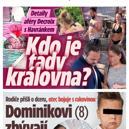
Detaily aféry Decroix s Havránkem: Kdo je tady královna?
Dominikovi (8) zbývají týdny života: Vzkaz od exprezidenta