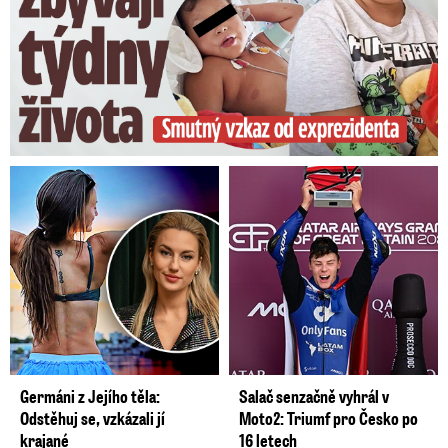
Germáni z Jejího těla:
Salač senzačně vyhrál v
Odstěhuj se, vzkázali jí
Moto2: Triumf pro Česko po
krajané
16 letech