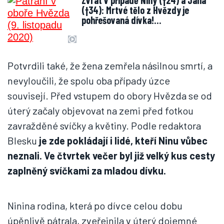
Zvrat v případě Niny (†24) a Jana
(†34): Mrtvé tělo z Hvězdy je
pohřešovaná dívka!…
Potvrdili také, že žena zemřela násilnou smrtí, a
nevyloučili, že spolu oba případy úzce
souvisejí. Před vstupem do obory Hvězda se od
úterý začaly objevovat na zemi před fotkou
zavražděné svíčky a květiny. Podle redaktora
Blesku
je zde pokládají i lidé, kteří Ninu vůbec
neznali. Ve čtvrtek večer byl již velký kus cesty
zaplněný svíčkami za mladou dívku.
Ninina rodina, která po dívce celou dobu
úpěnlivě pátrala, zveřejnila v úterý dojemné