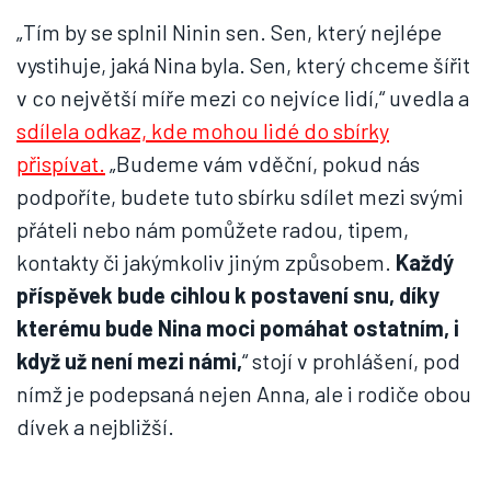
„Tím by se splnil Ninin sen. Sen, který nejlépe
vystihuje, jaká Nina byla. Sen, který chceme šířit
v co největší míře mezi co nejvíce lidí,“ uvedla a
sdílela odkaz, kde mohou lidé do sbírky
přispívat.
„Budeme vám vděční, pokud nás
podpoříte, budete tuto sbírku sdílet mezi svými
přáteli nebo nám pomůžete radou, tipem,
kontakty či jakýmkoliv jiným způsobem.
Každý
příspěvek bude cihlou k postavení snu, díky
kterému bude Nina moci pomáhat ostatním, i
když už není mezi námi,
“ stojí v prohlášení, pod
nímž je podepsaná nejen Anna, ale i rodiče obou
dívek a nejbližší.