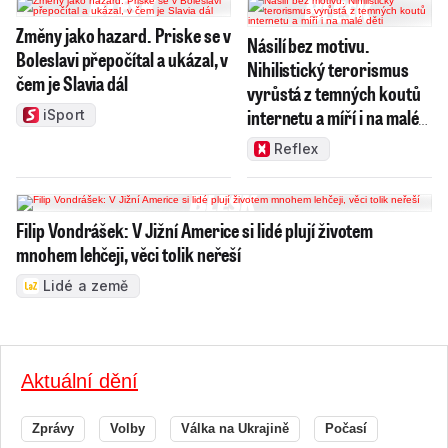
Změny jako hazard. Priske se v
Násilí bez motivu.
Boleslavi přepočítal a ukázal, v
Nihilistický terorismus
čem je Slavia dál
vyrůstá z temných koutů
internetu a míří i na malé
iSport
děti
Reflex
Filip Vondrášek: V Jižní Americe si lidé plují životem
mnohem lehčeji, věci tolik neřeší
Lidé a země
Aktuální dění
Zprávy
Volby
Válka na Ukrajině
Počasí