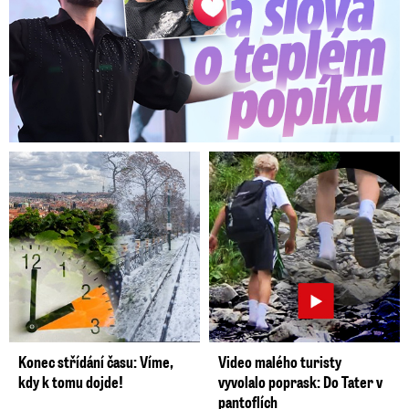
Konec střídání času: Víme,
Video malého turisty
kdy k tomu dojde!
vyvolalo poprask: Do Tater v
pantoflích