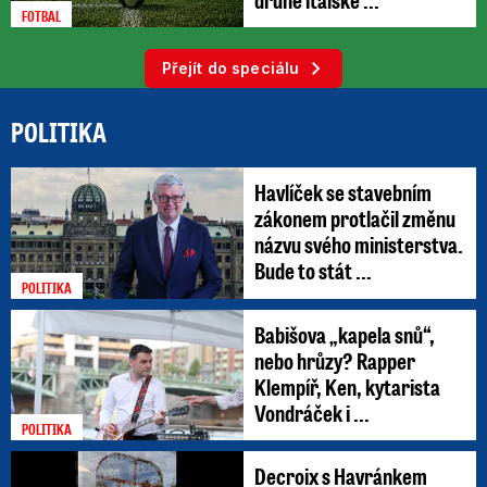
FOTBAL
Přejít do speciálu
POLITIKA
Havlíček se stavebním
zákonem protlačil změnu
názvu svého ministerstva.
Bude to stát ...
POLITIKA
Babišova „kapela snů“,
nebo hrůzy? Rapper
Klempíř, Ken, kytarista
Vondráček i ...
POLITIKA
Decroix s Havránkem