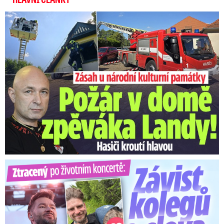
U Daniela Landy hořelo! Hasiči kroutí hlavou
Ztracený po životním koncertě: Závist kolegů a teplý popík