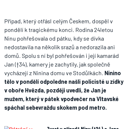
Případ, který otřásl celým Českem, dospěl v
pondělí k tragickému konci. Rodina 24letou
Ninu pohřešovala od pátku, kdy se dívka
nedostavila na několik srazů a nedorazila ani
domů. Spolu s ní byl pohřešován i její kamarád
Jan (†34), kamery je zachytily, jak společně
vycházejí z Ninina domu ve Stodůlkách.
Ninino
tělo v pondělí odpoledne našli policisté u zídky
v oboře Hvězda, později uvedli, že Jan je
mužem, který v pátek vpodvečer na Vltavské
spáchal sebevraždu skokem pod metro.