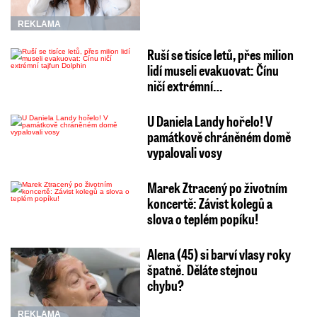
REKLAMA
Ruší se tisíce letů, přes milion
lidí museli evakuovat: Čínu
ničí extrémní…
U Daniela Landy hořelo! V
památkově chráněném domě
vypalovali vosy
Marek Ztracený po životním
koncertě: Závist kolegů a
slova o teplém popíku!
Alena (45) si barví vlasy roky
špatně. Děláte stejnou
chybu?
REKLAMA