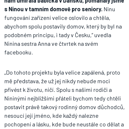
nám umírala babička v Dánsku, pomáhaly jsme
s Ninou v tamním domově pro seniory.
Ninu
fungování zařízení velice oslovilo a chtěla,
abychom spolu postavily domov, který by byl na
podobném principu, i tady v Česku,“ uvedla
Ninina sestra Anna ve čtvrtek na svém
facebooku.
„Do tohoto projektu byla velice zapálená, proto
mě představa, že už jej nikdy nebude moci
přivést k životu, ničí. Spolu s našimi rodiči a
Nininými nejbližšími přáteli bychom tedy chtěli
postavit právě takový rodinný domov důchodců,
nesoucí její jméno, kde každý nalezne
pochopení a lásku, kde bude neustále co dělat a