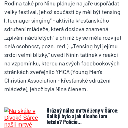
Rodina také pro Ninu plánuje na jaře uspořádat
velký festival, jehož součástí by měl být tensing
(„teenager singing“ - aktivita křesťanského
sdružení mládeže, která doslova znamená
„zpívání náctiletých“ a při níž by se měla rozvíjet
celá osobnost, pozn. red.). „Tensing byl jejímu
srdci velmi blízký,“ uvedl Ninin tatínek v reakci
na vzpomínku, kterou na svých facebookových
stránkách zveřejnilo YMCA (Young Men's
Christian Association - křesťanské sdružení
mládeže), jehož byla Nina členem.
Hrůzný nález mrtvé ženy v Šárce:
Kolik jí bylo a jak dlouho tam
ležela? Policie…