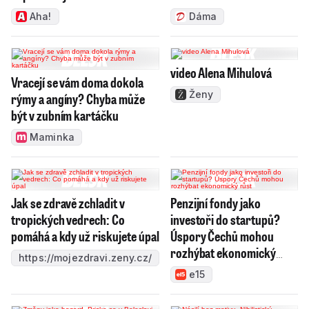
Aha!
Dáma
video Alena Mihulová
Vracejí se vám doma dokola
Ženy
rýmy a angíny? Chyba může
být v zubním kartáčku
Maminka
Jak se zdravě zchladit v
Penzijní fondy jako
tropických vedrech: Co
investoři do startupů?
pomáhá a kdy už riskujete úpal
Úspory Čechů mohou
rozhýbat ekonomický
https://mojezdravi.zeny.cz/
růst
e15