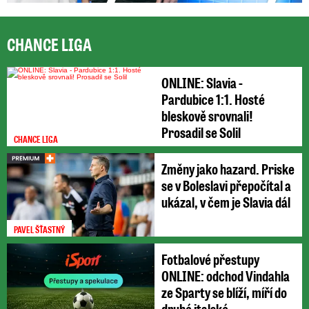
CHANCE LIGA
ONLINE: Slavia -
Pardubice 1:1. Hosté
bleskově srovnali!
Prosadil se Solil
CHANCE LIGA
Změny jako hazard. Priske
se v Boleslavi přepočítal a
ukázal, v čem je Slavia dál
PAVEL ŠŤASTNÝ
Fotbalové přestupy
ONLINE: odchod Vindahla
ze Sparty se blíží, míří do
druhé italské ...