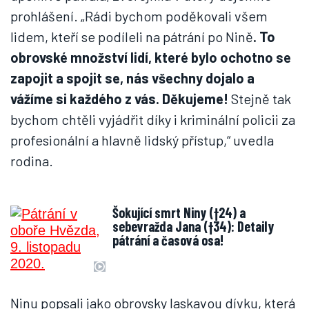
prohlášení. „Rádi bychom poděkovali všem
lidem, kteří se podíleli na pátrání po Nině
. To
obrovské množství lidí, které bylo ochotno se
zapojit a spojit se, nás všechny dojalo a
vážíme si každého z vás. Děkujeme!
Stejně tak
bychom chtěli vyjádřit díky i kriminální policii za
profesionální a hlavně lidský přístup,“ uvedla
rodina.
Šokující smrt Niny (†24) a
sebevražda Jana (†34): Detaily
pátrání a časová osa!
Ninu popsali jako obrovsky laskavou dívku, která