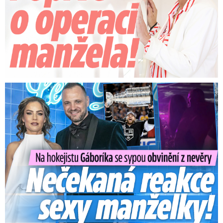
Na Gáboríka se sypou obvinění z nevěry: Reakce manželky!