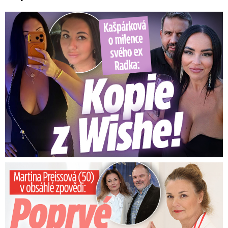
Kašpárková o milence svého ex Radka: Kopie z Wishe!
Preissová (50) v obsáhlé zpovědi: Poprvé o operaci manžela