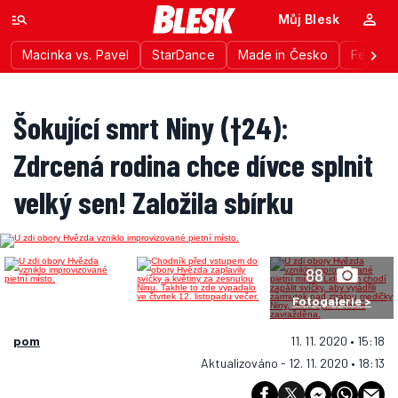
Můj Blesk
Macinka vs. Pavel
StarDance
Made in Česko
Festiva
Šokující smrt Niny (†24):
Zdrcená rodina chce dívce splnit
velký sen! Založila sbírku
88
Fotogalerie >
pom
11. 11. 2020 • 15:18
Aktualizováno - 12. 11. 2020 • 18:13