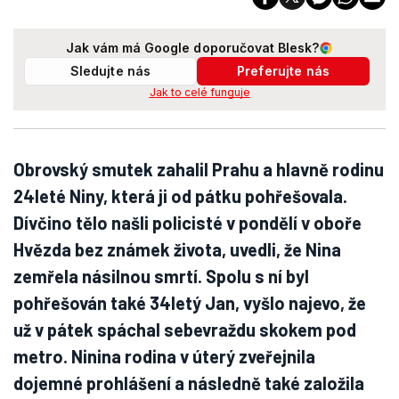
Jak vám má Google doporučovat Blesk?
Sledujte nás
Preferujte nás
Jak to celé funguje
Obrovský smutek zahalil Prahu a hlavně rodinu
24leté Niny, která ji od pátku pohřešovala.
Dívčino tělo našli policisté v pondělí v oboře
Hvězda bez známek života, uvedli, že Nina
zemřela násilnou smrtí. Spolu s ní byl
pohřešován také 34letý Jan, vyšlo najevo, že
už v pátek spáchal sebevraždu skokem pod
metro. Ninina rodina v úterý zveřejnila
dojemné prohlášení a následně také založila