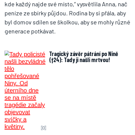
kde každý najde své místo,“ vysvětlila Anna, nač
peníze ze sbírky půjdou. Rodina by si přála, aby
byl domov sdílen se školkou, aby se mohly různé
generace potkávat.
Tragický závěr pátrání po Nině
(†24): Tady ji našli mrtvou!