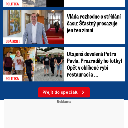
POLITIKA
Vláda rozhodne o střídání
času: Šťastný prosazuje
jen ten zimní
UDÁLOSTI
Utajená dovolená Petra
Pavla: Prozradily ho fotky!
Opět v oblíbené rybí
restauraci a ...
POLITIKA
Přejít do speciálu