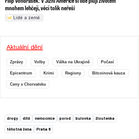
Filip Vondrášek: V Jižní Americe si lidé plují životem
mnohem lehčeji, věci tolik neřeší
Lidé a země
Aktuální dění
Zprávy
Volby
Válka na Ukrajině
Počasí
Epicentrum
Krimi
Regiony
Bitcoinová kauza
Ceny v Chorvatsku
drogy
dítě
nemocnice
porod
bulovka
žloutenka
těhotná žena
Praha 8