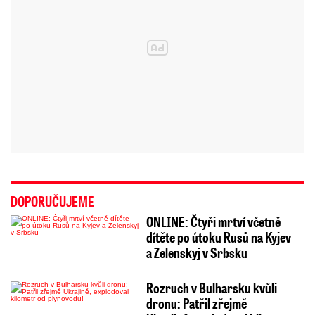
DOPORUČUJEME
ONLINE: Čtyři mrtví včetně
dítěte po útoku Rusů na Kyjev
a Zelenskyj v Srbsku
Rozruch v Bulharsku kvůli
dronu: Patřil zřejmě