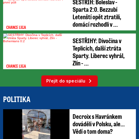
SESTŘIH: Boleslav -
Sparta 2:0. Bezzubí
Letenští opět ztratili,
domácí rozhodli v ...
CHANCE LIGA
SESTŘIHY: Divočina v
Teplicích, další ztráta
Sparty. Liberec vyhrál,
Zlín - ...
CHANCE LIGA
Přejít do speciálu
POLITIKA
Decroix s Havránkem
dováděli v Polsku, ale…
Vědí o tom doma?