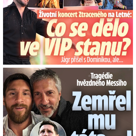
Tragédie hvězdného Messiho: Zemřel mu táta (†68)!