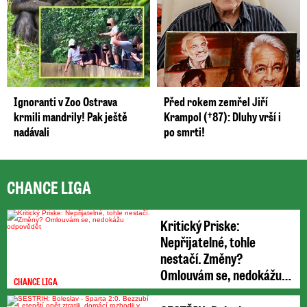
Ignoranti v Zoo Ostrava
Před rokem zemřel Jiří
krmili mandrily! Pak ještě
Krampol (†87): Dluhy vrší i
nadávali
po smrti!
CHANCE LIGA
Kritický Priske:
Nepřijatelné, tohle
nestačí. Změny?
Omlouvám se, nedokážu
CHANCE LIGA
odpovědět