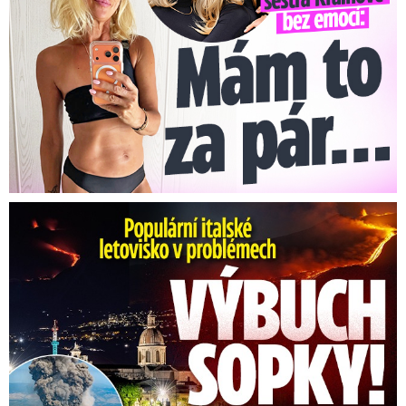
Erupce sicilské sopky Etny: Ruší desítky letů