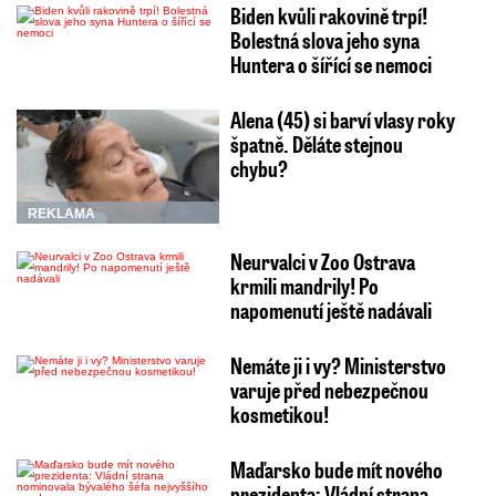
Biden kvůli rakovině trpí!
Bolestná slova jeho syna
Huntera o šířící se nemoci
Alena (45) si barví vlasy roky
špatně. Děláte stejnou
chybu?
REKLAMA
Neurvalci v Zoo Ostrava
krmili mandrily! Po
napomenutí ještě nadávali
Nemáte ji i vy? Ministerstvo
varuje před nebezpečnou
kosmetikou!
Maďarsko bude mít nového
prezidenta: Vládní strana