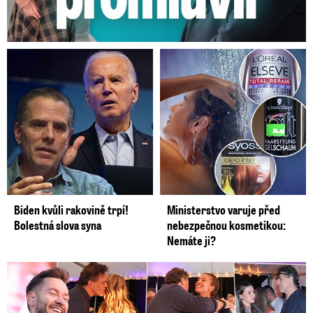
Biden kvůli rakovině trpí!
Ministerstvo varuje před
Bolestná slova syna
nebezpečnou kosmetikou:
Nemáte ji?
Koncert Ztraceného na Letné: Jágr přišel s Dominikou, ale...