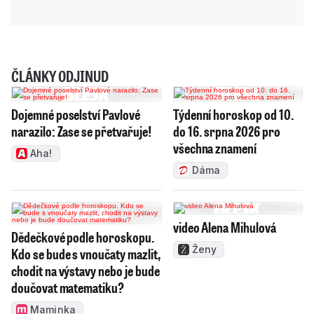
ČLÁNKY ODJINUD
Dojemné poselství Pavlové
Týdenní horoskop od 10.
narazilo: Zase se přetvařuje!
do 16. srpna 2026 pro
všechna znamení
Aha!
Dáma
video Alena Mihulová
Dědečkové podle horoskopu.
Ženy
Kdo se bude s vnoučaty mazlit,
chodit na výstavy nebo je bude
doučovat matematiku?
Maminka