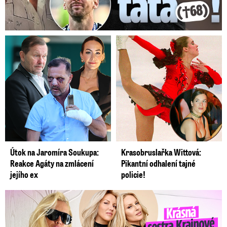
Útok na Jaromíra Soukupa:
Krasobruslařka Wittová:
Reakce Agáty na zmlácení
Pikantní odhalení tajné
jejího ex
policie!
Krásná sestra Krainové bez emocí: Mám to za pár…