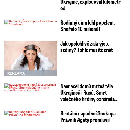
Ukrajině, explodoval kilometr
od…
Rodinný dům lehl popelem:
Shořelo 10 milionů!
Jak spolehlivě zakryjete
šediny? Tohle musíte znát
REKLAMA
Navracel domů mrtvá těla
Ukrajinců i Rusů: Smrt
válečného hrdiny oznámila…
Brutální napadení Soukupa.
Právník Agáty promluvil