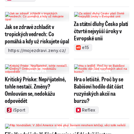
Za státní dluhy Česko platí
Jak se zdravě zchladit v
čtvrté nejvyšší úroky v
tropických vedrech: Co
Evropské unii
pomáhá a kdy už riskujete úpal
e15
https://mojezdravi.zeny.cz/
Kritický Priske: Nepřijatelné,
Hra o letiště. Proč by se
tohle nestačí. Změny?
Babišovi hodilo dát část
Omlouvám se, nedokážu
ruzyňských akcií na
odpovědět
burzu?
iSport
Reflex