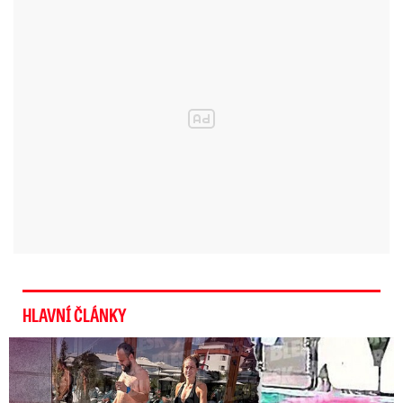
HLAVNÍ ČLÁNKY
Exministryně s Havránkem dováděli v Polsku: První slova!