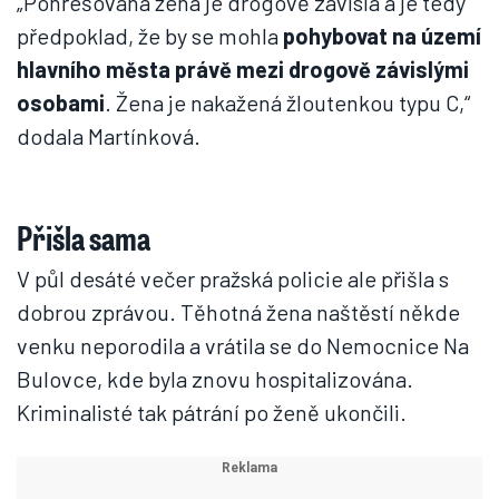
„Pohřešovaná žena je drogově závislá a je tedy
předpoklad, že by se mohla
pohybovat na území
hlavního města právě mezi drogově závislými
osobami
. Žena je nakažená žloutenkou typu C,“
dodala Martínková.
Přišla sama
V půl desáté večer pražská policie ale přišla s
dobrou zprávou. Těhotná žena naštěstí někde
venku neporodila a vrátila se do Nemocnice Na
Bulovce, kde byla znovu hospitalizována.
Kriminalisté tak pátrání po ženě ukončili.