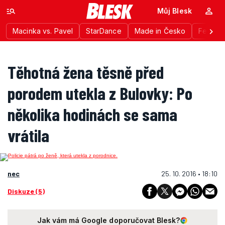
Můj Blesk
Macinka vs. Pavel
StarDance
Made in Česko
Festiva
Těhotná žena těsně před
porodem utekla z Bulovky: Po
několika hodinách se sama
vrátila
nec
25. 10. 2016 • 18:10
Diskuze (5)
Jak vám má Google doporučovat Blesk?