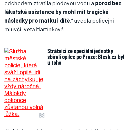
odchodem ztratila plodovou vodu a
porod bez
lékařské asistence by mohl mít tragické
následky pro matku i dítě
,“ uvedla policejní
mluvčí Iveta Martínková.
Strážníci ze speciální jednotky
sbírali opilce po Praze: Blesk.cz byl
u toho