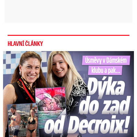
HLAVNÍ ČLÁNKY
Úsměvy v Dámském klubu a pak… Dýka do zad od Decroix!