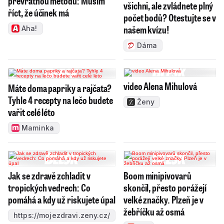
převratnou metodu: Musím
všichni, ale zvládnete plný
říct, že účinek má
počet bodů? Otestujte se v
našem kvízu!
Aha!
Dáma
video Alena Mihulová
Máte doma papriky a rajčata?
Tyhle 4 recepty na lečo budete
Ženy
vařit celé léto
Maminka
Jak se zdravě zchladit v
Boom minipivovarů
tropických vedrech: Co
skončil, přesto porážejí
pomáhá a kdy už riskujete úpal
velké značky. Plzeň je v
žebříčku až osmá
https://mojezdravi.zeny.cz/