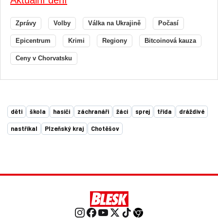
Aktuální dění
Zprávy
Volby
Válka na Ukrajině
Počasí
Epicentrum
Krimi
Regiony
Bitcoinová kauza
Ceny v Chorvatsku
děti
škola
hasiči
záchranáři
žáci
sprej
třída
dráždivé
nastříkal
Plzeňský kraj
Chotěšov