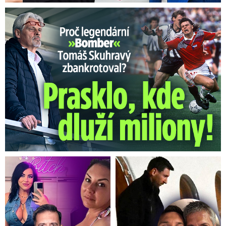
Proč Skuhravý zbankrotoval? Prasklo, kde dluží miliony!