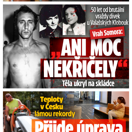
50 let od běsnění Somory: Těla dívek vrah ukryl na skládce
Teploty v Česku lámou rekordy: Přijde úprava pracovní doby?