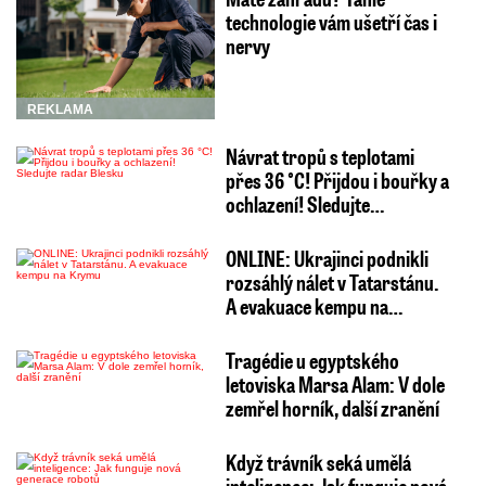
technologie vám ušetří čas i
nervy
REKLAMA
Návrat tropů s teplotami
přes 36 °C! Přijdou i bouřky a
ochlazení! Sledujte…
ONLINE: Ukrajinci podnikli
rozsáhlý nálet v Tatarstánu.
A evakuace kempu na…
Tragédie u egyptského
letoviska Marsa Alam: V dole
zemřel horník, další zranění
Když trávník seká umělá