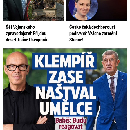
Šéf Vojenského
Česko čeká dechberoucí
zpravodajství: Přijdou
podívaná: Vzácné zatmění
desetitisíce Ukrajinců
Slunce!
Umělci tepou Klempíře: „Zcela nepřijatelné.“