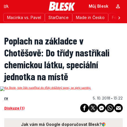
Můj Blesk
Macinka vs. Pavel
StarDance
Made in Česko
Festiva
Poplach na základce v
Chotěšově: Do třídy nastříkali
chemickou látku, speciální
jednotka na místě
rv
5. 10. 2018 • 13:22
Diskuze (1)
Jak vám má Google doporučovat Blesk?