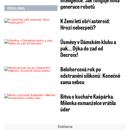
inteligence: Jak funguje nová
generace robotů
REKLAMA
K Zemi letí obří asteroid:
Hrozí nebezpečí?
Úsměvy v Dámském klubu a
pak… Dýka do zad od
Decroix!
Belohorcová rok po
odstranění silikonů: Konečně
sama sebou
Bitva o kuchaře Kašpárka.
Milenka exmanželce vrátila
úder