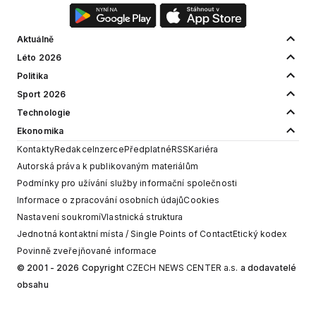
Aktuálně
Léto 2026
Politika
Sport 2026
Technologie
Ekonomika
Kontakty
Redakce
Inzerce
Předplatné
RSS
Kariéra
Autorská práva k publikovaným materiálům
Podmínky pro užívání služby informační společnosti
Informace o zpracování osobních údajů
Cookies
Nastavení soukromí
Vlastnická struktura
Jednotná kontaktní místa / Single Points of Contact
Etický kodex
Povinně zveřejňované informace
© 2001 - 2026 Copyright
CZECH NEWS CENTER a.s.
a dodavatelé
obsahu