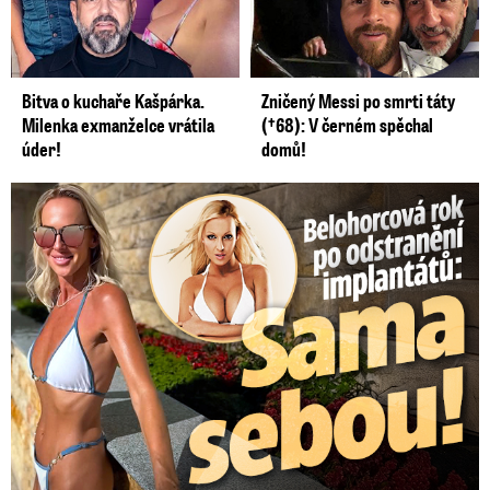
Bitva o kuchaře Kašpárka.
Zničený Messi po smrti táty
Milenka exmanželce vrátila
(†68): V černém spěchal
úder!
domů!
Belohorcová rok po odstranění implantátů: Konečně sama sebou