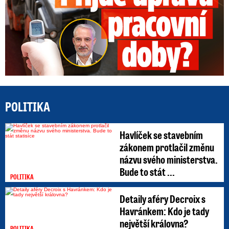
POLITIKA
Havlíček se stavebním
zákonem protlačil změnu
názvu svého ministerstva.
Bude to stát ...
POLITIKA
Detaily aféry Decroix s
Havránkem: Kdo je tady
největší královna?
POLITIKA