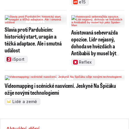
e15
Slavia proti Pardubicím:
Asistovaná sebevražda
historický start, uragán a
opozice. Lídr nejasný,
těžká adaptace. Ale i smutná
dohoda ve hvězdách a
událost
Antibabiš by musel být
jako Spider-Man
iSport
Reflex
Videomapping i scénické nasvícení. Jeskyně Na Špičáku
ožije novými technologiemi
Lidé a země