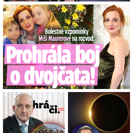
Bolestné vzpomínky Míši Maurerové: Prohrála boj o dvojčata!