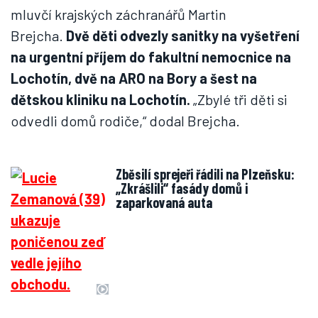
mluvčí krajských záchranářů Martin
Brejcha.
Dvě děti odvezly sanitky na vyšetření
na urgentní příjem do fakultní nemocnice na
Lochotín, dvě na ARO na Bory a šest na
dětskou kliniku na Lochotín.
„Zbylé tři děti si
odvedli domů rodiče,“ dodal Brejcha.
Zběsilí sprejeři řádili na Plzeňsku:
„Zkrášlili“ fasády domů i
zaparkovaná auta