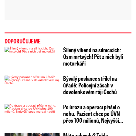
DOPORUČUJEME
Šílený víkend na silnicicích:
Osm mrtvých! Pět z nich byli
motorkáři
Bývalý poslanec střílel na
úřadě: Policejní zásah v
dovolenkovém ráji Čechů
Po úrazu a operaci přišel o
nohu. Pacient chce po ÚVN
přes 100 milionů, Nejvyšší…
Máte zahradu? Tahle