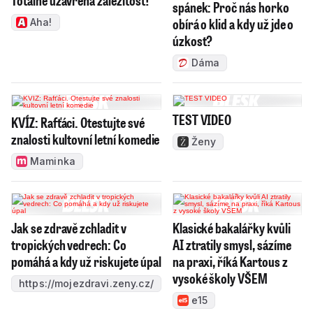
spánek: Proč nás horko
obírá o klid a kdy už jde o
Aha!
úzkost?
Dáma
TEST VIDEO
KVÍZ: Rafťáci. Otestujte své
znalosti kultovní letní komedie
Ženy
Maminka
Jak se zdravě zchladit v
Klasické bakalářky kvůli
tropických vedrech: Co
AI ztratily smysl, sázíme
pomáhá a kdy už riskujete úpal
na praxi, říká Kartous z
vysoké školy VŠEM
https://mojezdravi.zeny.cz/
e15