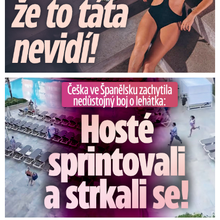
Češka ve Španělsku natočila nedůstojný boj o lehátka