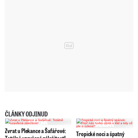
ČLÁNKY ODJINUD
Zvrat u Plekance a Šafářové:
Tropické noci a špatný
Totálně uzavřená záležitost!