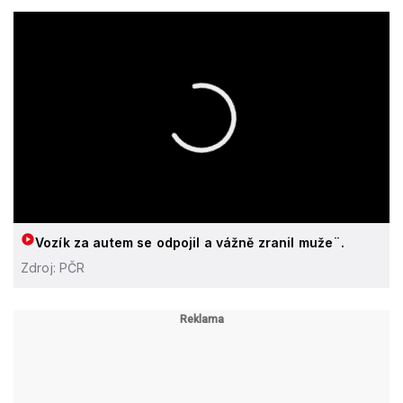
Vozík za autem se odpojil a vážně zranil muže¨.
Zdroj: PČR