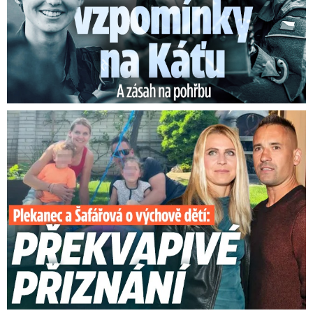
Plekanec a Šafářová o výchově dětí: Překvapivé přiznání