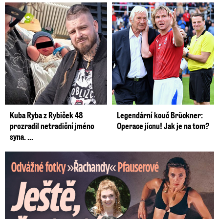
Kuba Ryba z Rybiček 48
Legendární kouč Brückner:
prozradil netradiční jméno
Operace jícnu! Jak je na tom?
syna. ...
Odvážné fotky Denisy Pfauserové: Ještě, že to táta nevidí