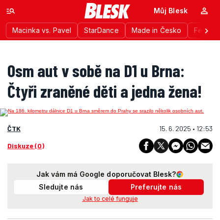
Můj Blesk
Macinka vs. Pavel
StarDance
Made in Česko
Festiva
Osm aut v sobě na D1 u Brna:
Čtyři zraněné děti a jedna žena!
ČTK
15. 6. 2025 • 12:53
Diskuze (0)
Jak vám má Google doporučovat Blesk?
Sledujte nás
Preferujte nás
Jak to celé funguje