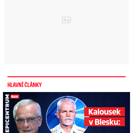
HLAVNÍ ČLÁNKY
Kalousek o prezidentovi: S Pavlem jsem se nesmířil!