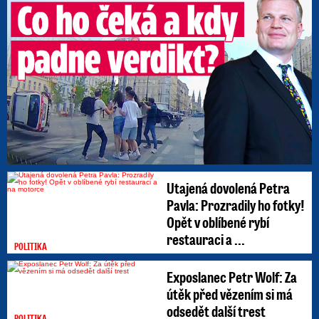
Utajená dovolená Petra
Pavla: Prozradily ho fotky!
Opět v oblíbené rybí
restauraci a ...
POLITIKA
Exposlanec Petr Wolf: Za
útěk před vězením si má
odsedět další trest
POLITIKA