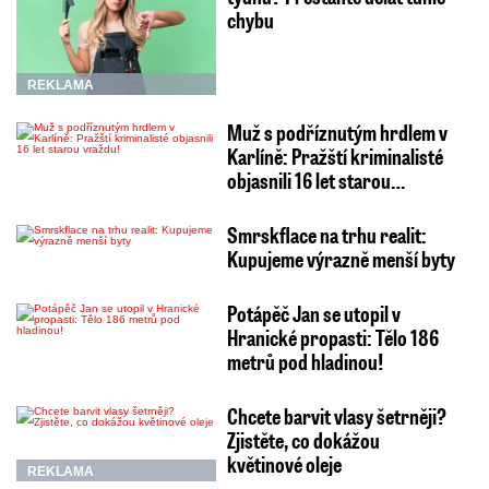
chybu
REKLAMA
Muž s podříznutým hrdlem v
Karlíně: Pražští kriminalisté
objasnili 16 let starou…
Smrskflace na trhu realit:
Kupujeme výrazně menší byty
Potápěč Jan se utopil v
Hranické propasti: Tělo 186
metrů pod hladinou!
Chcete barvit vlasy šetrněji?
Zjistěte, co dokážou
květinové oleje
REKLAMA