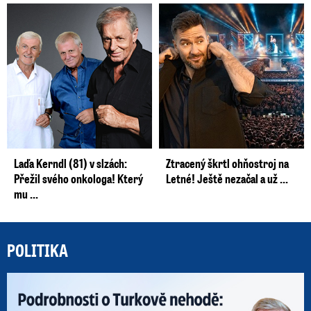
Laďa Kerndl (81) v slzách:
Ztracený škrtl ohňostroj na
Přežil svého onkologa! Který
Letné! Ještě nezačal a už ...
mu ...
POLITIKA
Po