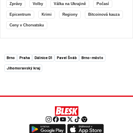
Zprávy
Volby
Válka na Ukrajině
Počasí
Epicentrum
Krimi
Regiony
Bitcoinová kauza
Ceny v Chorvatsku
Brno
Praha
Dálnice D1
Pavel Šváb
Brno-město
Jihomoravský kraj