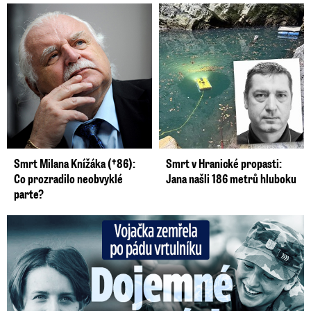
Smrt Milana Knížáka (†86):
Smrt v Hranické propasti:
Co prozradilo neobvyklé
Jana našli 186 metrů hluboku
parte?
Vojačka zemřela po pádu vrtulníku: Dojemné vzpomínky na ...