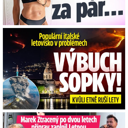
Erupce sicilské sopky Etny: Ruší desítky letů
Marek Ztracený na Letné: Pártlová stopla koncert