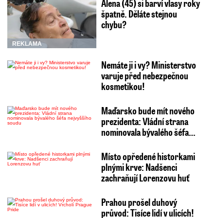
Alena (45) si barví vlasy roky
špatně. Děláte stejnou
chybu?
REKLAMA
Nemáte ji i vy? Ministerstvo
varuje před nebezpečnou
kosmetikou!
Maďarsko bude mít nového
prezidenta: Vládní strana
nominovala bývalého šéfa…
Místo opředené historkami
plnými krve: Nadšenci
zachraňují Lorenzovu huť
Prahou prošel duhový
průvod: Tisíce lidí v ulicích!