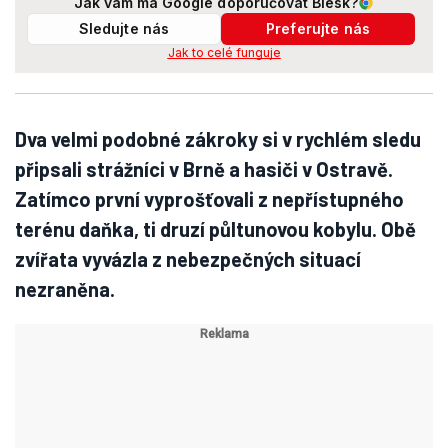
Jak vám má Google doporučovat Blesk?
Sledujte nás
Preferujte nás
Jak to celé funguje
Dva velmi podobné zákroky si v rychlém sledu
připsali strážníci v Brně a hasiči v Ostravě.
Zatímco první vyprošťovali z nepřístupného
terénu daňka, ti druzí půltunovou kobylu. Obě
zvířata vyvázla z nebezpečných situací
nezraněna.