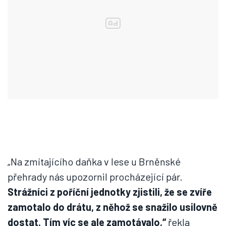
„Na zmítajícího daňka v lese u Brněnské
přehrady nás upozornil procházející pár.
Strážníci z poříční jednotky zjistili, že se zvíře
zamotalo do drátu, z něhož se snažilo usilovně
dostat. Tím víc se ale zamotávalo,“
řekla