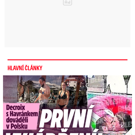
HLAVNÍ ČLÁNKY
Exministryně s Havránkem dováděli v Polsku: První slova!