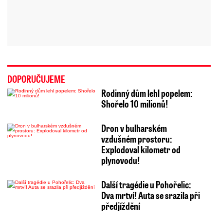
DOPORUČUJEME
Rodinný dům lehl popelem:
Shořelo 10 milionů!
Dron v bulharském
vzdušném prostoru:
Explodoval kilometr od
plynovodu!
Další tragédie u Pohořelic:
Dva mrtví! Auta se srazila při
předjíždění