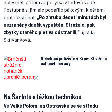
nohy měli přitom až po lýtka v ledové vodě.
Postupně si jim ale podařilo pákovými kleštěmi
drát rozstříhat.
„Po zhruba deseti minutách byl
nezraněný daněk vypuštěn. Strážníci pak
zbytky starého pletiva odstranili,“
ujistila
Skřivánková.
Nečekaní potížisté v Brně: Strážníci
naháněli berany
Na Šarlotu s těžkou technikou
Ve Velké Polomi na Ostravsku se ve středu