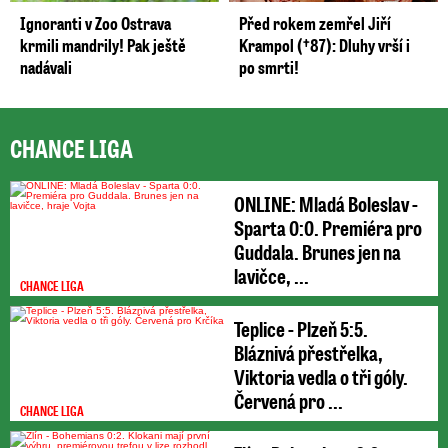
Ignoranti v Zoo Ostrava
Před rokem zemřel Jiří
krmili mandrily! Pak ještě
Krampol (†87): Dluhy vrší i
nadávali
po smrti!
CHANCE LIGA
ONLINE: Mladá Boleslav -
Sparta 0:0. Premiéra pro
Guddala. Brunes jen na
lavičce, ...
CHANCE LIGA
Teplice - Plzeň 5:5.
Bláznivá přestřelka,
Viktoria vedla o tři góly.
Červená pro ...
CHANCE LIGA