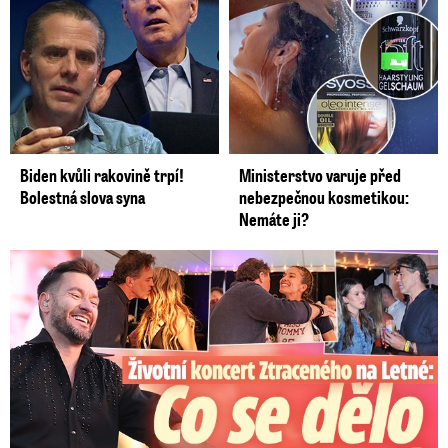
Biden kvůli rakovině trpí!
Ministerstvo varuje před
Bolestná slova syna
nebezpečnou kosmetikou:
Nemáte ji?
Koncert Ztraceného na Letné: Jágr přišel s Dominikou, ale...