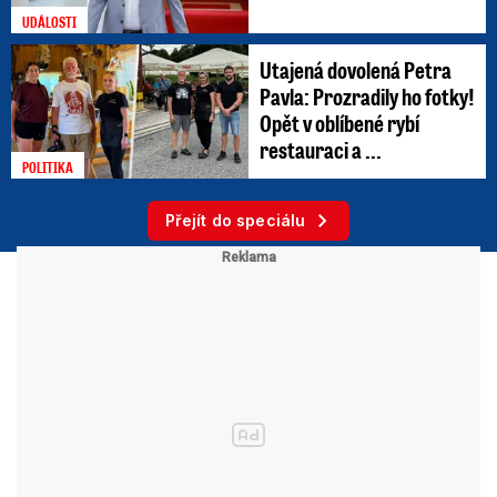
UDÁLOSTI
Utajená dovolená Petra
Pavla: Prozradily ho fotky!
Opět v oblíbené rybí
restauraci a ...
POLITIKA
Přejít do speciálu