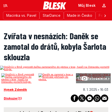
Můj Blesk
Macinka vs. Pavel
StarDance
Made in Česko
Festiva
Zvířata v nesnázích: Daněk se
zamotal do drátů, kobyla Šarlota
sklouzla
13
Fotogalerie >
Hynek Zdeněk
8. 1. 2025 • 16:03
Diskuze (1)