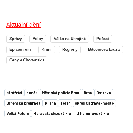
Aktuální dění
Zprávy
Volby
Válka na Ukrajině
Počasí
Epicentrum
Krimi
Regiony
Bitcoinová kauza
Ceny v Chorvatsku
strážníci
daněk
Městská policie Brno
Brno
Ostrava
Brněnská přehrada
klisna
Terén
okres Ostrava-město
Velká Polom
Moravskoslezský kraj
Jihomoravský kraj