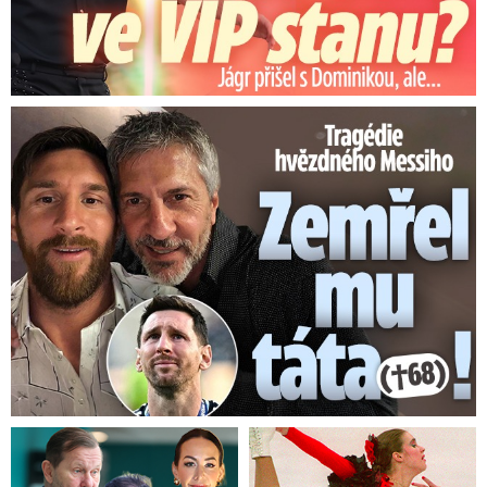
Tragédie hvězdného Messiho: Zemřel mu táta (†68)!