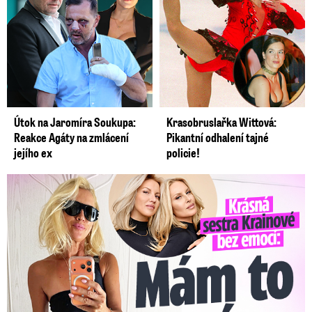
Útok na Jaromíra Soukupa:
Krasobruslařka Wittová:
Reakce Agáty na zmlácení
Pikantní odhalení tajné
jejího ex
policie!
Krásná sestra Krainové bez emocí: Mám to za pár…