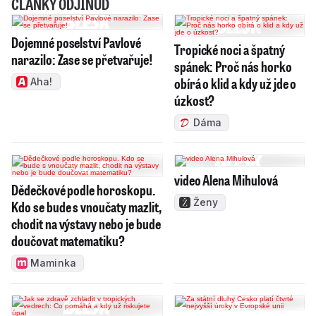
ČLÁNKY ODJINUD
Dojemné poselství Pavlové
Tropické noci a špatný
narazilo: Zase se přetvařuje!
spánek: Proč nás horko
obírá o klid a kdy už jde o
Aha!
úzkost?
Dáma
video Alena Mihulová
Dědečkové podle horoskopu.
Ženy
Kdo se bude s vnoučaty mazlit,
chodit na výstavy nebo je bude
doučovat matematiku?
Maminka