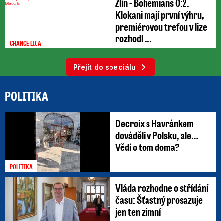
Zlín - Bohemians 0:2.
Klokani mají první výhru,
premiérovou trefou v lize
rozhodl ...
CHANCE LIGA
Přejít do speciálu
POLITIKA
Decroix s Havránkem
dováděli v Polsku, ale…
Vědí o tom doma?
POLITIKA
Vláda rozhodne o střídání
času: Šťastný prosazuje
jen ten zimní