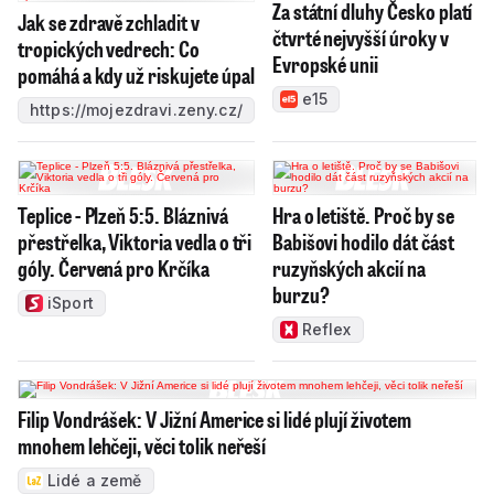
Za státní dluhy Česko platí
Jak se zdravě zchladit v
čtvrté nejvyšší úroky v
tropických vedrech: Co
Evropské unii
pomáhá a kdy už riskujete úpal
e15
https://mojezdravi.zeny.cz/
Teplice - Plzeň 5:5. Bláznivá
Hra o letiště. Proč by se
přestřelka, Viktoria vedla o tři
Babišovi hodilo dát část
góly. Červená pro Krčíka
ruzyňských akcií na
burzu?
iSport
Reflex
Filip Vondrášek: V Jižní Americe si lidé plují životem
mnohem lehčeji, věci tolik neřeší
Lidé a země