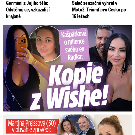
Germáni z Jejího těla:
Salač senzačně vyhrál v
Odstěhuj se, vzkázali jí
Moto2: Triumf pro Česko po
krajané
16 letech
Kašpárková o milence svého ex Radka: Kopie z Wishe!
Preissová (50) v obsáhlé zpovědi: Poprvé o operaci manžela