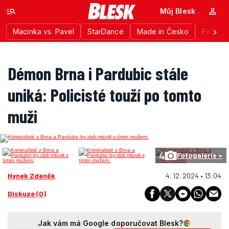
Můj Blesk
Macinka vs. Pavel
StarDance
Made in Česko
Festiva
Démon Brna i Pardubic stále
uniká: Policisté touží po tomto
muži
4
Fotogalerie >
Hynek Zdeněk
4. 12. 2024 • 13:04
Diskuze (0)
Jak vám má Google doporučovat Blesk?