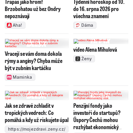
Trapas jako hrom!
Týdenní horoskop od 10.
Brzobohatou už bez Ondry
do 16. srpna 2026 pro
nepoznávají
všechna znamení
Aha!
Dáma
video Alena Mihulová
Vracejí se vám doma dokola
Ženy
rýmy a angíny? Chyba může
být v zubním kartáčku
Maminka
Jak se zdravě zchladit v
Penzijní fondy jako
tropických vedrech: Co
investoři do startupů?
pomáhá a kdy už riskujete úpal
Úspory Čechů mohou
rozhýbat ekonomický
https://mojezdravi.zeny.cz/