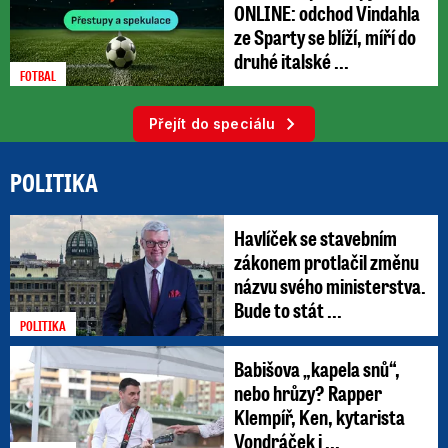
ONLINE: odchod Vindahla
ze Sparty se blíží, míří do
druhé italské ...
FOTBAL
Přejít do speciálu
POLITIKA
Havlíček se stavebním
zákonem protlačil změnu
názvu svého ministerstva.
Bude to stát ...
POLITIKA
Babišova „kapela snů“,
nebo hrůzy? Rapper
Klempíř, Ken, kytarista
Vondráček i ...