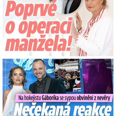
Na Gáboríka se sypou obvinění z nevěry: Reakce manželky!