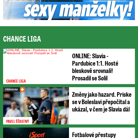
CHANCE LIGA
ONLINE: Slavia -
Pardubice 1:1. Hosté
bleskově srovnali!
Prosadil se Solil
CHANCE LIGA
Změny jako hazard. Priske
se v Boleslavi přepočítal a
ukázal, v čem je Slavia dál
PAVEL ŠŤASTNÝ
Fotbalové přestupy