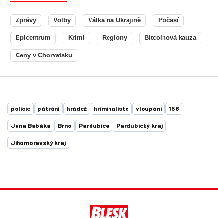
Zprávy
Volby
Válka na Ukrajině
Počasí
Epicentrum
Krimi
Regiony
Bitcoinová kauza
Ceny v Chorvatsku
policie
pátrání
krádež
kriminalisté
vloupání
158
Jana Babáka
Brno
Pardubice
Pardubický kraj
Jihomoravský kraj