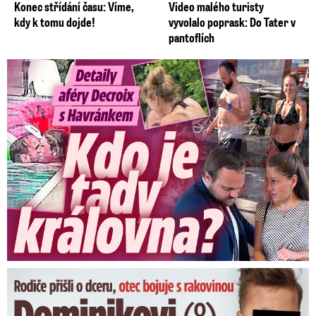
Konec střídání času: Víme,
Video malého turisty
kdy k tomu dojde!
vyvolalo poprask: Do Tater v
pantoflích
Detaily aféry Decroix s Havránkem: Kdo je tady královna?
Dominikovi (8) zbývají týdny života: Vzkaz od exprezidenta