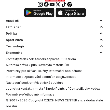
Aktuálně
Léto 2026
Politika
Sport 2026
Technologie
Ekonomika
Kontakty
Redakce
Inzerce
Předplatné
RSS
Kariéra
Autorská práva k publikovaným materiálům
Podmínky pro užívání služby informační společnosti
Informace o zpracování osobních údajů
Cookies
Nastavení soukromí
Vlastnická struktura
Jednotná kontaktní místa / Single Points of Contact
Etický kodex
Povinně zveřejňované informace
© 2001 - 2026 Copyright
CZECH NEWS CENTER a.s.
a dodavatelé
obsahu