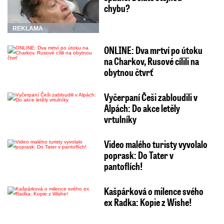
chybu?
REKLAMA
ONLINE: Dva mrtví po útoku
na Charkov, Rusové cílili na
obytnou čtvrť
Vyčerpaní Češi zabloudili v
Alpách: Do akce letěly
vrtulníky
Video malého turisty vyvolalo
poprask: Do Tater v
pantoflích!
Kašpárková o milence svého
ex Radka: Kopie z Wishe!