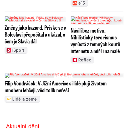
růst
e15
Změny jako hazard. Priske se v
Násilí bez motivu.
Boleslavi přepočítal a ukázal, v
Nihilistický terorismus
čem je Slavia dál
vyrůstá z temných koutů
internetu a míří i na malé
iSport
děti
Reflex
Filip Vondrášek: V Jižní Americe si lidé plují životem
mnohem lehčeji, věci tolik neřeší
Lidé a země
Aktuální dění