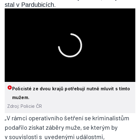
stal v Pardubicích.
Policisté ze dvou krajů potřebují nutně mluvit s tímto
mužem.
Zdroj: Policie ČR
„V rámci operativního šetření se kriminalistům
podařilo získat záběry muže, se kterým by
v souvislosti s uvedenými událostmi,