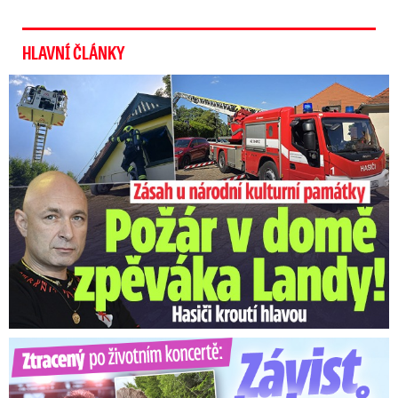
HLAVNÍ ČLÁNKY
U Daniela Landy hořelo! Hasiči kroutí hlavou
Ztracený po životním koncertě: Závist kolegů a teplý popík