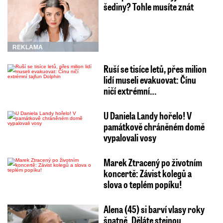
šediny? Tohle musíte znát
REKLAMA
Ruší se tisíce letů, přes milion
lidí museli evakuovat: Čínu
ničí extrémní…
U Daniela Landy hořelo! V
památkově chráněném domě
vypalovali vosy
Marek Ztracený po životním
koncertě: Závist kolegů a
slova o teplém popíku!
Alena (45) si barví vlasy roky
špatně. Děláte stejnou