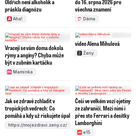
Oldřich není alkoholik a
do 16. srpna 2026 pro
práskla diagnózu
všechna znamení
Aha!
Dáma
video Alena Mihulová
Vracejí se vám doma dokola
Ženy
rýmy a angíny? Chyba může
být v zubním kartáčku
Maminka
Jak se zdravě zchladit v
Češi ve velkém vozí ojetiny
tropických vedrech: Co
ze zahraničí. Mezi nimi i
pomáhá a kdy už riskujete úpal
přes sto Ferrari a desítky
Lamborghini
https://mojezdravi.zeny.cz/
e15