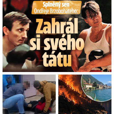
Splněný sen Ondřeje Brzobohatého: Zahrál si svého tátu