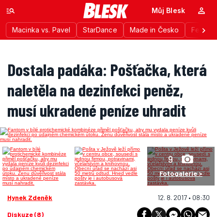
Můj Blesk
Macinka vs. Pavel
StarDance
Made in Česko
Festiva
Dostala padáka: Pošťačka, která
naletěla na dezinfekci peněz,
musí ukradené peníze uhradit
9
Fotogalerie >
Hynek Zdeněk
12. 8. 2017 • 08:30
Diskuze (8)