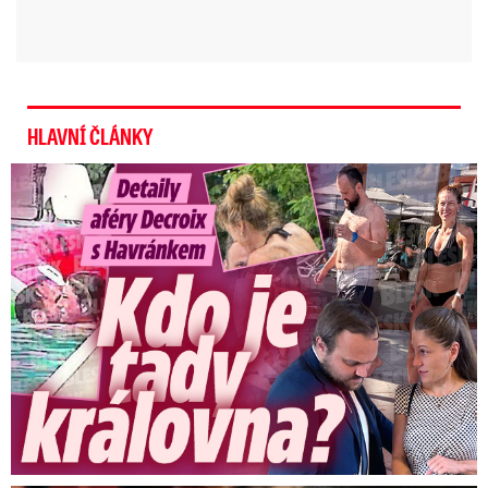
HLAVNÍ ČLÁNKY
Detaily aféry Decroix s Havránkem: Kdo je tady královna?