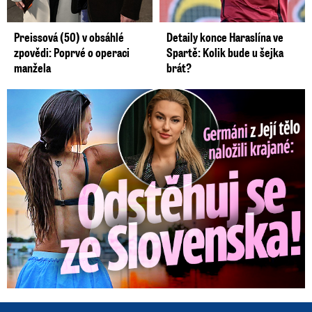
Preissová (50) v obsáhlé
Detaily konce Haraslína ve
zpovědi: Poprvé o operaci
Spartě: Kolik bude u šejka
manžela
brát?
Germáni z Jejího těla: Odstěhuj se, vzkázali jí krajané