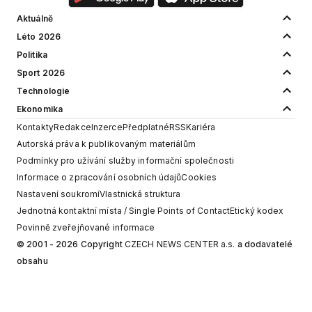
Aktuálně
Léto 2026
Politika
Sport 2026
Technologie
Ekonomika
Kontakty
Redakce
Inzerce
Předplatné
RSS
Kariéra
Autorská práva k publikovaným materiálům
Podmínky pro užívání služby informační společnosti
Informace o zpracování osobních údajů
Cookies
Nastavení soukromí
Vlastnická struktura
Jednotná kontaktní místa / Single Points of Contact
Etický kodex
Povinně zveřejňované informace
© 2001 - 2026 Copyright
CZECH NEWS CENTER a.s.
a dodavatelé
obsahu