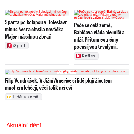
Sparta po kolapsu v Boleslavi:
Peče se celá země,
minus šest a chvála nováčka.
Babišova vláda ale mlčí a
Majer má silnou zbraň
mlží. Přitom extrémy
počasí jsou trvalými
iSport
problémy Česka
Reflex
Filip Vondrášek: V Jižní Americe si lidé plují životem
mnohem lehčeji, věci tolik neřeší
Lidé a země
Aktuální dění