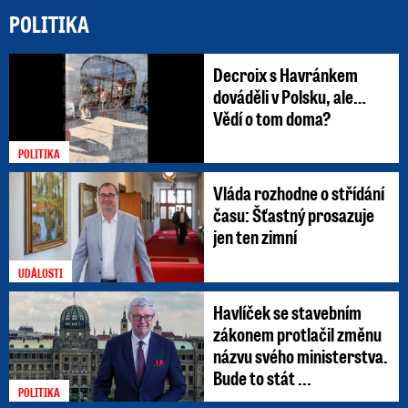
POLITIKA
Decroix s Havránkem
dováděli v Polsku, ale…
Vědí o tom doma?
POLITIKA
Vláda rozhodne o střídání
času: Šťastný prosazuje
jen ten zimní
UDÁLOSTI
Havlíček se stavebním
zákonem protlačil změnu
názvu svého ministerstva.
Bude to stát ...
POLITIKA