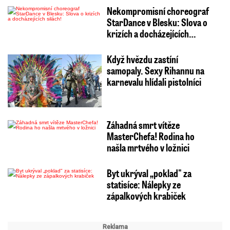
Nekompromisní choreograf
StarDance v Blesku: Slova o
krizích a docházejících…
Když hvězdu zastíní
samopaly. Sexy Rihannu na
karnevalu hlídali pistolníci
Záhadná smrt vítěze
MasterChefa! Rodina ho
našla mrtvého v ložnici
Byt ukrýval „poklad" za
statisíce: Nálepky ze
zápalkových krabiček