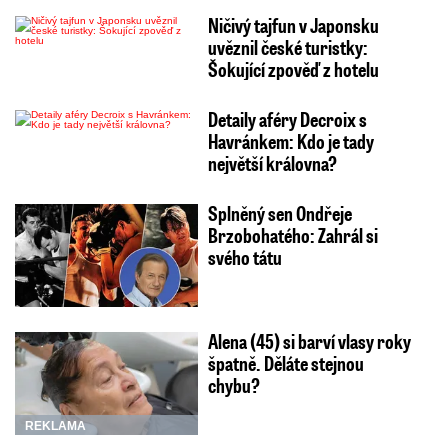
Ničivý tajfun v Japonsku
uvěznil české turistky:
Šokující zpověď z hotelu
Detaily aféry Decroix s
Havránkem: Kdo je tady
největší královna?
Splněný sen Ondřeje
Brzobohatého: Zahrál si
svého tátu
Alena (45) si barví vlasy roky
špatně. Děláte stejnou
chybu?
REKLAMA