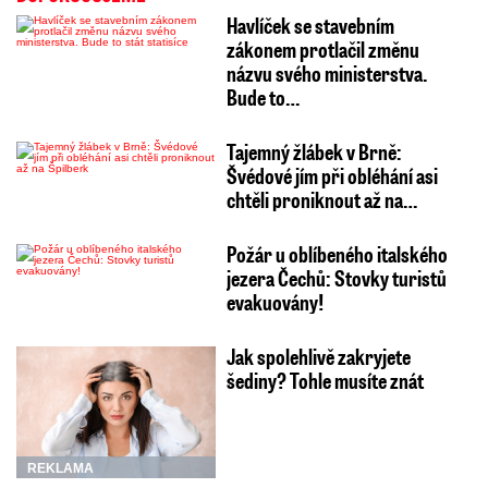
Havlíček se stavebním
zákonem protlačil změnu
názvu svého ministerstva.
Bude to…
Tajemný žlábek v Brně:
Švédové jím při obléhání asi
chtěli proniknout až na…
Požár u oblíbeného italského
jezera Čechů: Stovky turistů
evakuovány!
Jak spolehlivě zakryjete
šediny? Tohle musíte znát
REKLAMA