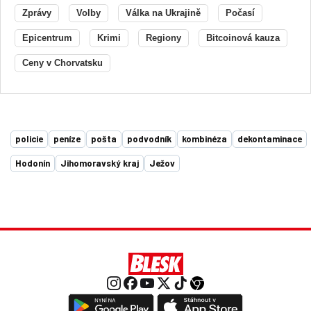
Zprávy
Volby
Válka na Ukrajině
Počasí
Epicentrum
Krimi
Regiony
Bitcoinová kauza
Ceny v Chorvatsku
policie
peníze
pošta
podvodník
kombinéza
dekontaminace
Hodonín
Jihomoravský kraj
Ježov