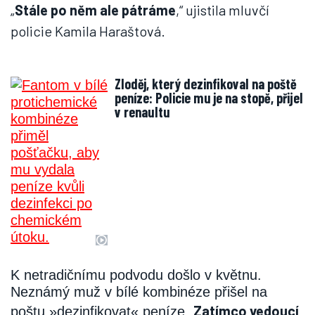
„
Stále po něm ale pátráme
,“ ujistila mluvčí
policie Kamila Haraštová.
Zloděj, který dezinfikoval na poště
peníze: Policie mu je na stopě, přijel
v renaultu
K netradičnímu podvodu došlo v květnu.
Neznámý muž v bílé kombinéze přišel na
Zatímco vedoucí
poštu »dezinfikovat« peníze.