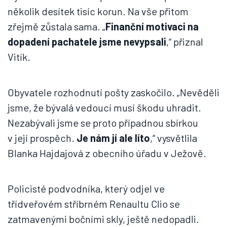
několik desítek tisíc korun. Na vše přitom
zřejmě zůstala sama. „
Finanční motivaci na
dopadení pachatele jsme nevypsali
,“ přiznal
Vitík.
Obyvatele rozhodnutí pošty zaskočilo. „Nevěděli
jsme, že bývalá vedoucí musí škodu uhradit.
Nezabývali jsme se proto případnou sbírkou
v její prospěch.
Je nám jí ale líto
,“ vysvětlila
Blanka Hajdajová z obecního úřadu v Ježově.
Policisté podvodníka, který odjel ve
třídveřovém stříbrném Renaultu Clio se
zatmavenými bočními skly, ještě nedopadli.