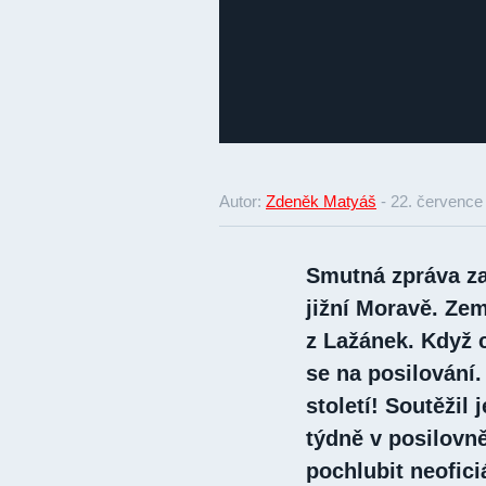
Autor:
Zdeněk Matyáš
-
22. července
Smutná zpráva za
jižní Moravě. Zem
z Lažánek. Když c
se na posilování.
století! Soutěžil 
týdně v posilovn
pochlubit neofici