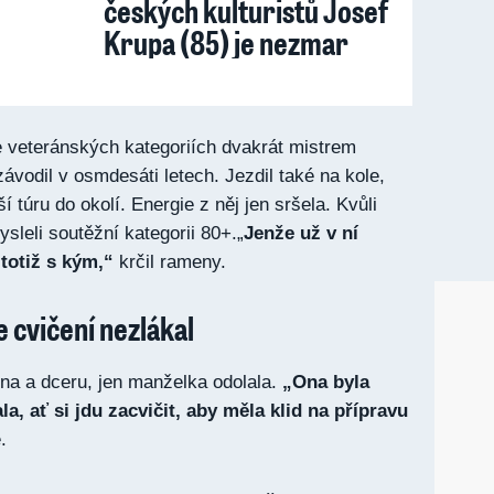
českých kulturistů Josef
Krupa (85) je nezmar
e veteránských kategoriích dvakrát mistrem
ávodil v osmdesáti letech. Jezdil také na kole,
í túru do okolí. Energie z něj jen sršela. Kvůli
sleli soutěžní kategorii 80+.„
Jenže už v ní
totiž s kým,“
krčil rameny.
 cvičení nezlákal
yna a dceru, jen manželka odolala.
„Ona byla
ala, ať si jdu zacvičit, aby měla klid na přípravu
.