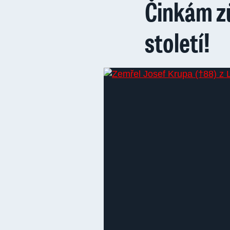
Činkám zů
století!