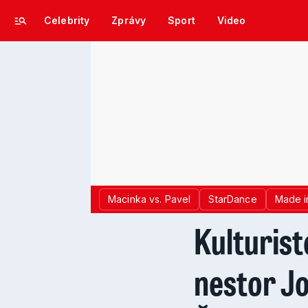
Celebrity
Zprávy
Sport
Video
Macinka vs. Pavel
StarDance
Made i
Kulturist
nestor Jo