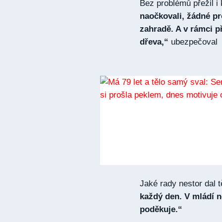
Bez problémů přežil i
naočkovali, žádné p
zahradě. A v rámci p
dřeva,“
ubezpečoval
Jaké rady nestor dal t
každý den. V mládí ne
poděkuje.“