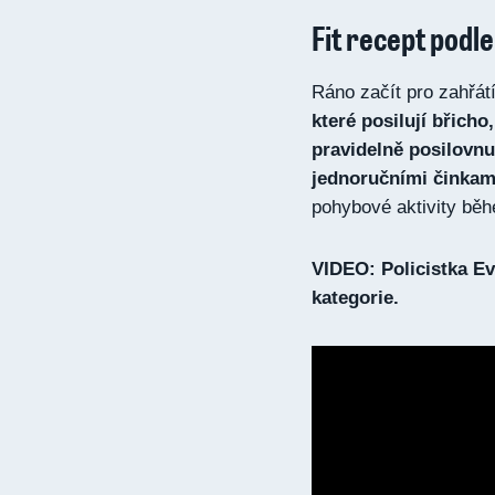
Fit recept podl
Ráno začít pro zahřátí 
které posilují břich
pravidelně posilovnu
jednoručními činkam
pohybové aktivity běh
VIDEO: Policistka Ev
kategorie.