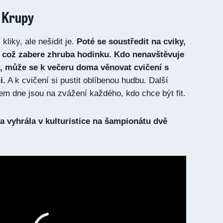
e Krupy
kliky, ale nešidit je.
Poté se soustředit na cviky,
o, což zabere zhruba hodinku. Kdo nenavštěvuje
, může se k večeru doma věnovat cvičení s
i.
A k cvičení si pustit oblíbenou hudbu. Další
em dne jsou na zvážení každého, kdo chce být fit.
a vyhrála v kulturistice na šampionátu dvě