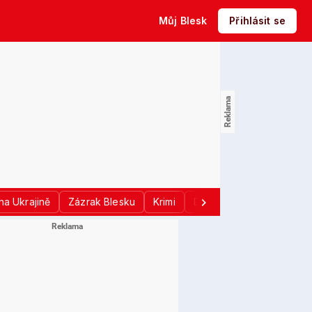
Můj Blesk
Přihlásit se
na Ukrajině
Zázrak Blesku
Krimi
Donald Trump
Sport