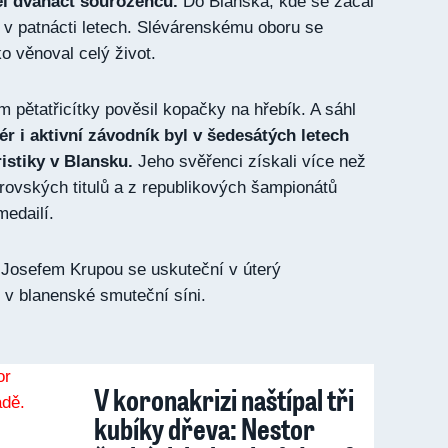
l dvanáct sourozenců.
Do Blanska, kde se začal
l v patnácti letech. Slévárenskému oboru se
o věnoval celý život.
em pětatřicítky pověsil kopačky na hřebík. A sáhl
ér i aktivní závodník byl v šedesátých letech
istiky v Blansku.
Jeho svěřenci získali více než
ovských titulů a z republikových šampionátů
medailí.
 Josefem Krupou se uskuteční v úterý
 v blanenské smuteční síni.
V koronakrizi naštípal tři
kubíky dřeva: Nestor