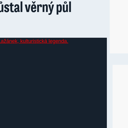
stal věrný půl