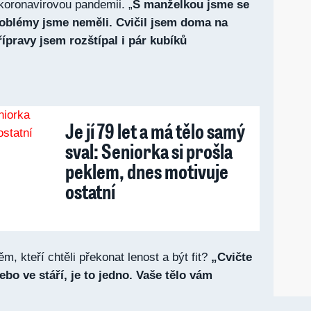
 koronavirovou pandemii. „
S manželkou jsme se
roblémy jsme neměli. Cvičil jsem doma na
řípravy jsem rozštípal i pár kubíků
Je jí 79 let a má tělo samý
sval: Seniorka si prošla
peklem, dnes motivuje
ostatní
ěm, kteří chtěli překonat lenost a být fit?
„Cvičte
bo ve stáří, je to jedno. Vaše tělo vám