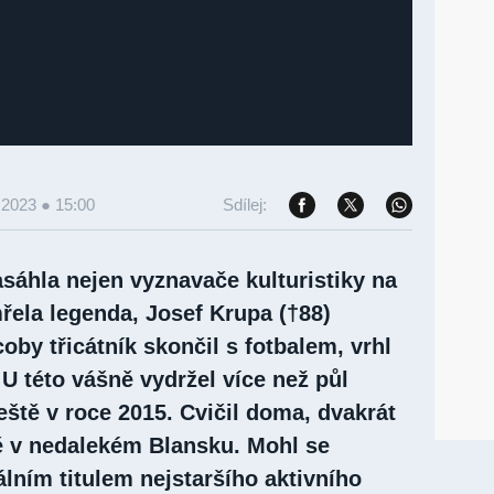
 2023 ● 15:00
Sdílej:
sáhla nejen vyznavače kulturistiky na
řela legenda, Josef Krupa (†88)
oby třicátník skončil s fotbalem, vrhl
 U této vášně vydržel více než půl
ještě v roce 2015. Cvičil doma, dvakrát
ě v nedalekém Blansku. Mohl se
álním titulem nejstaršího aktivního