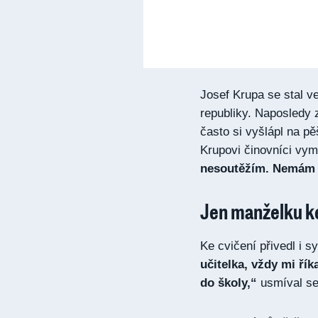
Josef Krupa se stal v
republiky. Naposledy z
často si vyšlápl na pěš
Krupovi činovníci vymy
nesoutěžím. Nemám 
Jen manželku ke
Ke cvičení přivedl i s
učitelka, vždy mi řík
do školy,“
usmíval se