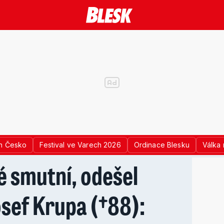
n Česko
Festival ve Varech 2026
Ordinace Blesku
Válka 
é smutní, odešel
sef Krupa (†88):