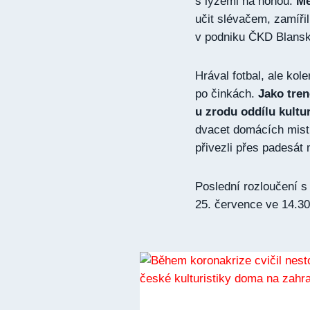
s lyžemi na nohou.
Mě
učit slévačem, zamíři
v podniku ČKD Blansk
Hrával fotbal, ale kol
po činkách.
Jako tren
u zrodu oddílu kultur
dvacet domácích mistr
přivezli přes padesát 
Poslední rozloučení s
25. července ve 14.30