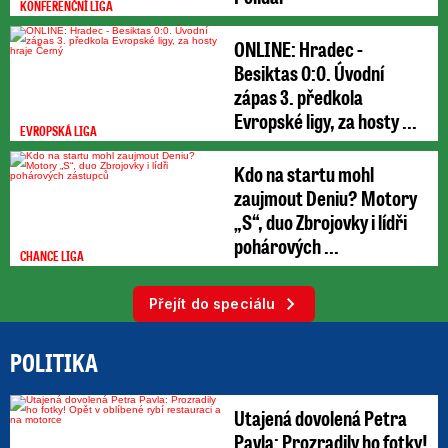
KONFERENČNÍ LIGA
ONLINE: Hradec -
Besiktas 0:0. Úvodní
zápas 3. předkola
Evropské ligy, za hosty ...
EVROPSKÁ LIGA
Kdo na startu mohl
zaujmout Deniu? Motory
„S“, duo Zbrojovky i lídři
pohárových ...
CHANCE LIGA
Přejít do speciálu
POLITIKA
Utajená dovolená Petra
Pavla: Prozradily ho fotky!