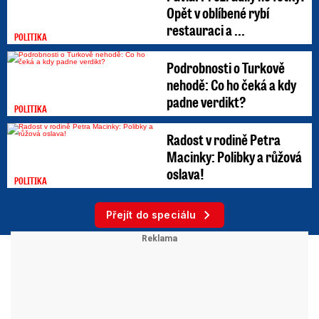
Opět v oblíbené rybí
restauraci a ...
POLITIKA
Podrobnosti o Turkově
nehodě: Co ho čeká a kdy
padne verdikt?
POLITIKA
Radost v rodině Petra
Macinky: Polibky a růžová
oslava!
POLITIKA
Přejít do speciálu