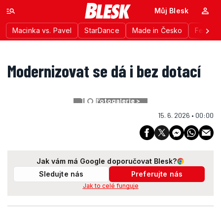
Můj Blesk
Macinka vs. Pavel
StarDance
Made in Česko
Festiva
Modernizovat se dá i bez dotací
1
Fotogalerie >
15. 6. 2026 • 00:00
Jak vám má Google doporučovat Blesk?
Sledujte nás
Preferujte nás
Jak to celé funguje