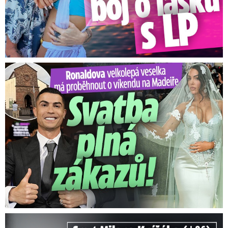
Ronaldova velkolepá veselka na Madeiře: Svatba plná zákazů!
Smrt Milana Knížáka (†86): Co prozradilo neobvyklé parte?