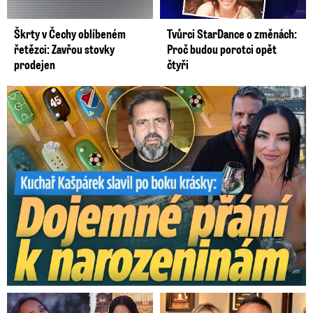
Škrty v Čechy oblíbeném
Tvůrci StarDance o změnách:
řetězci: Zavřou stovky
Proč budou porotci opět
prodejen
čtyři
Kašpárek slavil po boku krásky: Dojemné přání k narozeninám