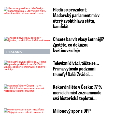
Hledá se prezident:
Maďarský parlament má v
úterý zvolit hlavu státu,
kandidát…
Chcete barvit vlasy šetrněji?
Zjistěte, co dokážou
květinové oleje
REKLAMA
Televizní diváci, těšte se...
Prima vytasila podzimní
trumfy! Další Zrádci,…
Rekordní léto v Česku: 77 %
měřicích míst zaznamenalo
svá historická teplotní…
Milionový spor s DPP