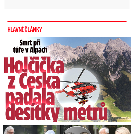
HLAVNÍ ČLÁNKY
Smrt Češky v Alpách: Zemřela při túře s rodiči
Speciální řečníci nad rakví Laurina: Rozbrečeli i dceru