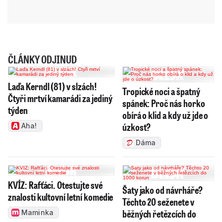
ČLÁNKY ODJINUD
Laďa Kerndl (81) v slzách!
Tropické noci a špatný
Čtyři mrtví kamarádi za jediný
spánek: Proč nás horko
týden
obírá o klid a kdy už jde o
úzkost?
Aha!
Dáma
KVÍZ: Rafťáci. Otestujte své
Šaty jako od návrháře?
znalosti kultovní letní komedie
Těchto 20 seženete v
běžných řetězcích do
Maminka