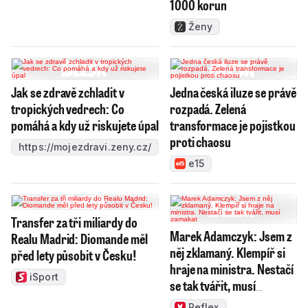
1000 korun
Ženy
Jak se zdravě zchladit v
Jedna česká iluze se právě
tropických vedrech: Co
rozpadá. Zelená
pomáhá a kdy už riskujete úpal
transformace je pojistkou
proti chaosu
https://mojezdravi.zeny.cz/
e15
Transfer za tři miliardy do
Marek Adamczyk: Jsem z
Realu Madrid: Diomande měl
něj zklamaný. Klempíř si
před lety působit v Česku!
hraje na ministra. Nestačí
iSport
se tak tvářit, musí
zamakat
Reflex