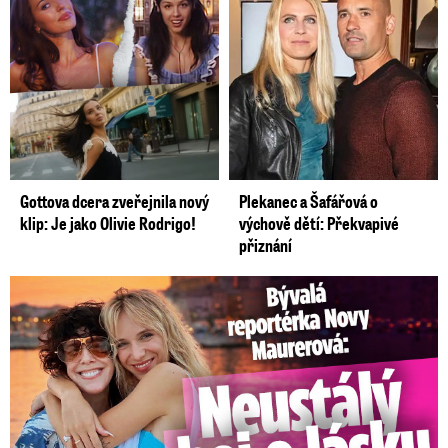
Gottova dcera zveřejnila nový
Plekanec a Šafářová o
klip: Je jako Olivie Rodrigo!
výchově dětí: Překvapivé
přiznání
Bývalá reportérka Novy Maurerová: Neustálý boj o lásku s ...