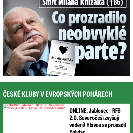
ČESKÉ KLUBY V EVROPSKÝCH POHÁRECH
ONLINE: Jablonec - RFS
2:0. Severočeši zvyšují
vedení! Hlavou se prosadil
Polidar