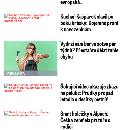
evropská…
Kuchař Kašpárek slavil po
boku krásky: Dojemné přání
k narozeninám
Vydrží vám barva sotva pár
týdnů? Přestaňte dělat tuhle
chybu
REKLAMA
Šokující video ukazuje zkázu
na palubě: Prudký propad
letadla o desítky metrů!
Smrt holčičky v Alpách:
Češka zemřela při túře s
rodiči