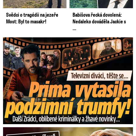
Svědci o tragédii na jezeře
Babišova řecká dovolená:
Most: Byl to masakr!
Nedaleko dováděla Jackie s
...
Prima vytasila podzimní trumfy! Další Zrádci a žhavé novinky
Hrůza v Havířově: Pes pokousal chlapečka (2) ve tváři!