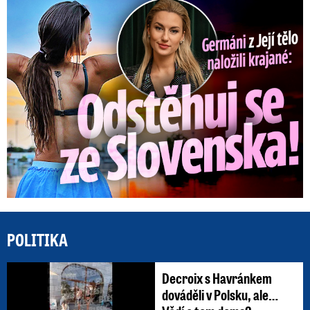
Germáni z Jejího těla: Odstěhuj se, vzkázali jí krajané
POLITIKA
Decroix s Havránkem
dováděli v Polsku, ale…