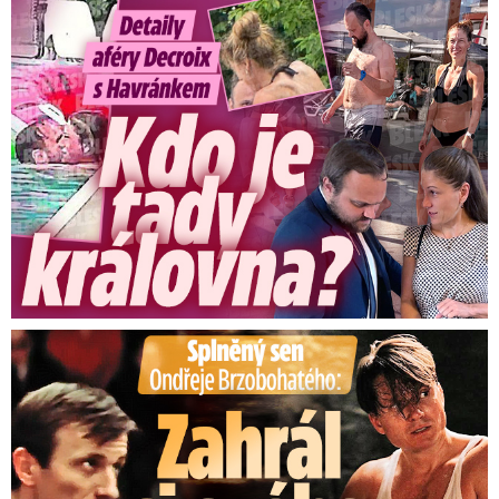
Detaily aféry Decroix s Havránkem: Kdo je tady královna?
Splněný sen Ondřeje Brzobohatého: Zahrál si svého tátu