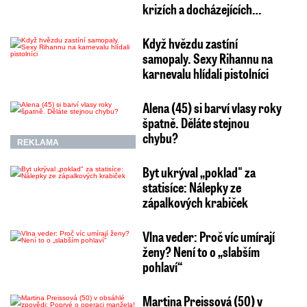
krizích a docházejících…
Když hvězdu zastíní
samopaly. Sexy Rihannu na
karnevalu hlídali pistolníci
Alena (45) si barví vlasy roky
špatně. Děláte stejnou
chybu?
REKLAMA
Byt ukrýval „poklad" za
statisíce: Nálepky ze
zápalkových krabiček
Vlna veder: Proč víc umírají
ženy? Není to o „slabším
pohlaví“
Martina Preissová (50) v