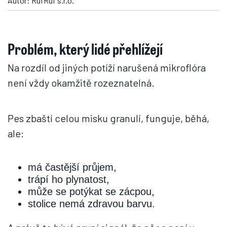
Autor: RufRuf s.r.o.
Problém, který lidé přehlížejí
Na rozdíl od jiných potíží narušená mikroflóra
není vždy okamžitě rozeznatelná.
Pes zbaští celou misku granulí, funguje, běhá,
ale:
má častější průjem,
trápí ho plynatost,
může se potýkat se zácpou,
stolice nemá zdravou barvu.