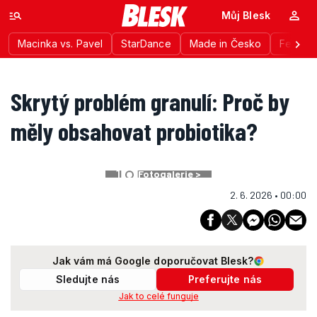
Můj Blesk
Macinka vs. Pavel
StarDance
Made in Česko
Festiva
Skrytý problém granulí: Proč by
měly obsahovat probiotika?
1
Fotogalerie >
2. 6. 2026 • 00:00
Jak vám má Google doporučovat Blesk?
Sledujte nás
Preferujte nás
Jak to celé funguje