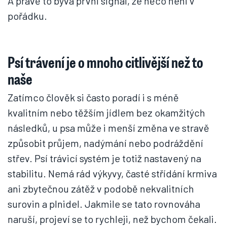
A právě to bývá první signál, že něco není v
pořádku.
Psí trávení je o mnoho citlivější než to
naše
Zatímco člověk si často poradí i s méně
kvalitním nebo těžším jídlem bez okamžitých
následků, u psa může i menší změna ve stravě
způsobit průjem, nadýmání nebo podráždění
střev. Psí trávicí systém je totiž nastavený na
stabilitu. Nemá rád výkyvy, časté střídání krmiva
ani zbytečnou zátěž v podobě nekvalitních
surovin a plnidel. Jakmile se tato rovnováha
naruší, projeví se to rychleji, než bychom čekali.