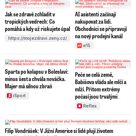
Jak se zdravě zchladit v
AI asistenti začínají
tropických vedrech: Co
nakupovat za lidi.
pomáhá a kdy už riskujete úpal
Obchodníci se připravují
na nový prodejní kanál
https://mojezdravi.zeny.cz/
e15
Sparta po kolapsu v Boleslavi:
Peče se celá země,
minus šest a chvála nováčka.
Babišova vláda ale mlčí a
Majer má silnou zbraň
mlží. Přitom extrémy
počasí jsou trvalými
iSport
problémy Česka
Reflex
Filip Vondrášek: V Jižní Americe si lidé plují životem