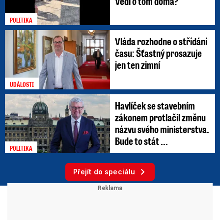
Vědí o tom doma?
POLITIKA
Vláda rozhodne o střídání
času: Šťastný prosazuje
jen ten zimní
UDÁLOSTI
Havlíček se stavebním
zákonem protlačil změnu
názvu svého ministerstva.
Bude to stát ...
POLITIKA
Přejít do speciálu