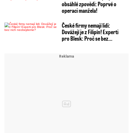
obsáhlé zpovědi: Poprvé o
operaci manžela!
České firmy nemají lidi:
Dovážejí je z Filipín! Experti
pro Blesk: Proč se bez…