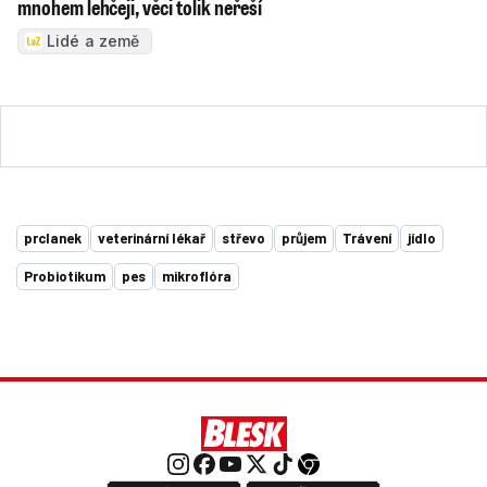
mnohem lehčeji, věci tolik neřeší
Lidé a země
prclanek
veterinární lékař
střevo
průjem
Trávení
jídlo
Probiotikum
pes
mikroflóra