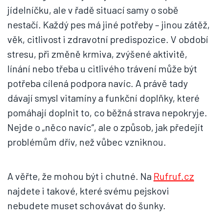
jídelníčku, ale v řadě situací samy o sobě
nestačí. Každý pes má jiné potřeby – jinou zátěž,
věk, citlivost i zdravotní predispozice. V období
stresu, při změně krmiva, zvýšené aktivitě,
línání nebo třeba u citlivého trávení může být
potřeba cílená podpora navíc. A právě tady
dávají smysl vitamíny a funkční doplňky, které
pomáhají doplnit to, co běžná strava nepokryje.
Nejde o „něco navíc“, ale o způsob, jak předejít
problémům dřív, než vůbec vzniknou.
A věřte, že mohou být i chutné. Na
Rufruf.cz
najdete i takové, které svému pejskovi
nebudete muset schovávat do šunky.