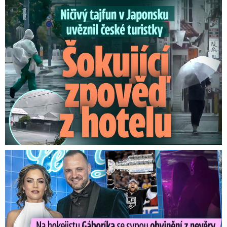
Ničivý tajfun uvěznil české turistky: Šokující zpověď
Na Gáboríka se sypou obvinění z nevěry: Reakce manželky!