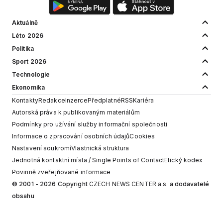
Aktuálně
Léto 2026
Politika
Sport 2026
Technologie
Ekonomika
Kontakty
Redakce
Inzerce
Předplatné
RSS
Kariéra
Autorská práva k publikovaným materiálům
Podmínky pro užívání služby informační společnosti
Informace o zpracování osobních údajů
Cookies
Nastavení soukromí
Vlastnická struktura
Jednotná kontaktní místa / Single Points of Contact
Etický kodex
Povinně zveřejňované informace
© 2001 - 2026 Copyright
CZECH NEWS CENTER a.s.
a dodavatelé
obsahu