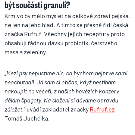
být součástí granulí?
Krmivo by mělo myslet na celkové zdraví pejska,
ne jen na jeho hlad. A tímto se přesně řídí česká
značka Rufruf. Všechny jejich receptury proto
obsahují řádnou dávku probiotik, čerstvého
masa a zeleniny.
„
Mezi psy nepustíme nic, co bychom nejprve sami
neochutnali. Já sám si občas, když nestíhám
nakoupit na večeři, z našich hovězích konzerv
dělám špagety. Na složení si dáváme opravdu
záležet.
“ uvádí zakladatel značky
Rufruf.cz
Tomáš Juchelka.