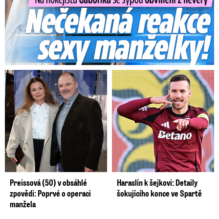
Preissová (50) v obsáhlé
Haraslín k šejkovi: Detaily
zpovědi: Poprvé o operaci
šokujícího konce ve Spartě
manžela