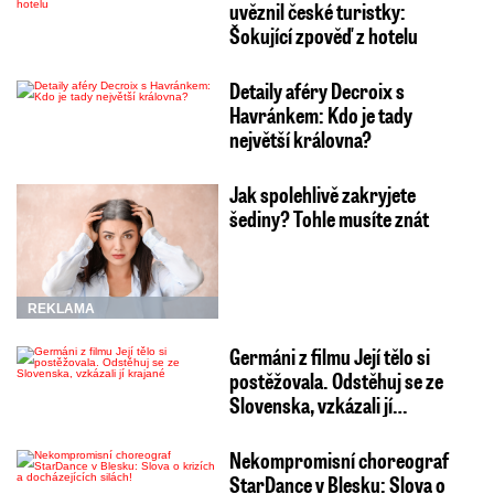
uvěznil české turistky:
Šokující zpověď z hotelu
Detaily aféry Decroix s
Havránkem: Kdo je tady
největší královna?
Jak spolehlivě zakryjete
šediny? Tohle musíte znát
REKLAMA
Germáni z filmu Její tělo si
postěžovala. Odstěhuj se ze
Slovenska, vzkázali jí…
Nekompromisní choreograf
StarDance v Blesku: Slova o