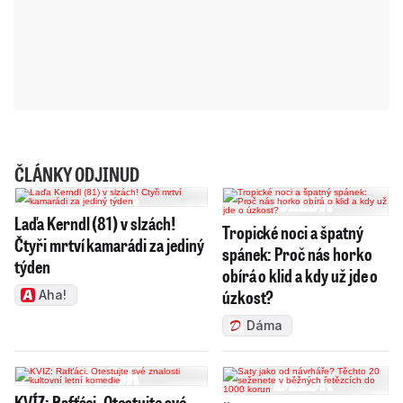
ČLÁNKY ODJINUD
Laďa Kerndl (81) v slzách!
Tropické noci a špatný
Čtyři mrtví kamarádi za jediný
spánek: Proč nás horko
týden
obírá o klid a kdy už jde o
úzkost?
Aha!
Dáma
KVÍZ: Rafťáci. Otestujte své