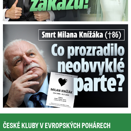
Smrt Milana Knížáka (†86): Co prozradilo neobvyklé parte?
ČESKÉ KLUBY V EVROPSKÝCH POHÁRECH