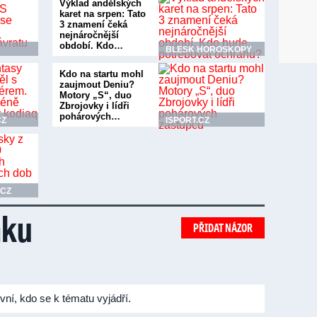
Výklad andělských
karet na srpen: Tato
3 znamení čeká
nejnáročnější
období. Kdo…
BLESK HOROSKOPY
Kdo na startu mohl
zaujmout Deniu?
Motory „S“, duo
Zbrojovky i lídři
pohárových…
CZ
ISPORT.CZ
.CZ
nku
PŘIDAT NÁZOR
vní, kdo se k tématu vyjádří.