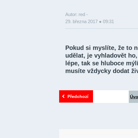
Autor: red -
29. března 2017 ● 09:31
Pokud si myslíte, že to 
udělat, je vyhladovět ho
lépe, tak se hluboce mýlí
musíte vždycky dodat živ
Předchozí
Úv