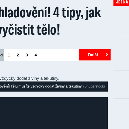
JDI NA
hladovění! 4 tipy, jak
vyčistit tělo!
Další
od
1
2
3
4
ovění! Tělu musíte vždycky dodat živiny a tekutiny.
(Shutterstock)