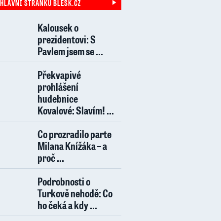
 HLAVNÍ STRÁNKU BLESK.CZ
Kalousek o
prezidentovi: S
Pavlem jsem se ...
Překvapivé
prohlášení
hudebnice
Kovalové: Slavím! ...
Co prozradilo parte
Milana Knížáka – a
proč ...
Podrobnosti o
Turkově nehodě: Co
ho čeká a kdy ...