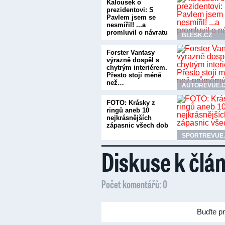
Kalousek o
prezidentovi: S
Pavlem jsem se
nesmířil! ...a
promluvil o návratu
BLESK.CZ
Forster Vantasy
výrazně dospěl s
chytrým interiérem.
Přesto stojí méně
než…
AUTOREVUE.
FOTO: Krásky z
ringů aneb 10
nejkrásnějších
zápasnic všech dob
SPORTREVUE
Diskuse k člá
Počet komentářů: 0
Buďte pr