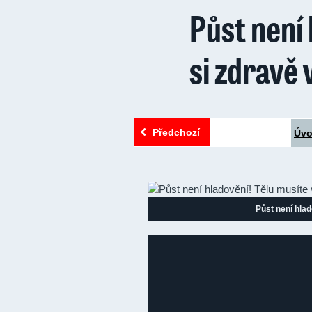
Půst není 
si zdravě 
Předchozí
Úv
Půst není hlad