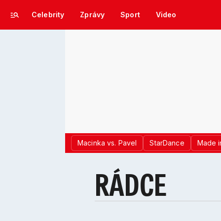
Celebrity
Zprávy
Sport
Video
Macinka vs. Pavel
StarDance
Made i
RÁDCE