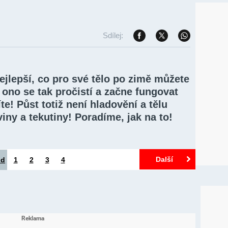
Sdílej:
nejlepší, co pro své tělo po zimě můžete
, ono se tak pročistí a začne fungovat
te! Půst totiž není hladovění a tělu
iny a tekutiny! Poradíme, jak na to!
Další
od
1
2
3
4