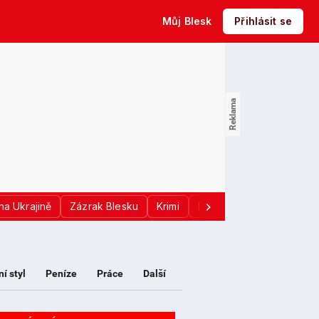
Můj Blesk
Přihlásit se
na Ukrajině
Zázrak Blesku
Krimi
Donald Trump
Sport
ní styl
Peníze
Práce
Další