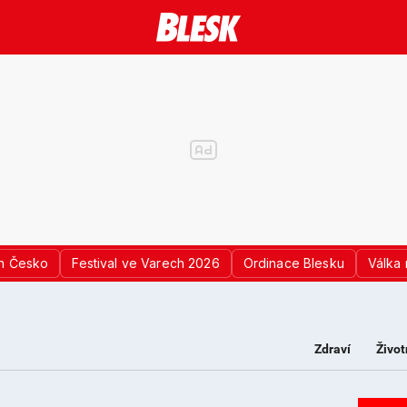
n Česko
Festival ve Varech 2026
Ordinace Blesku
Válka 
Zdraví
Život