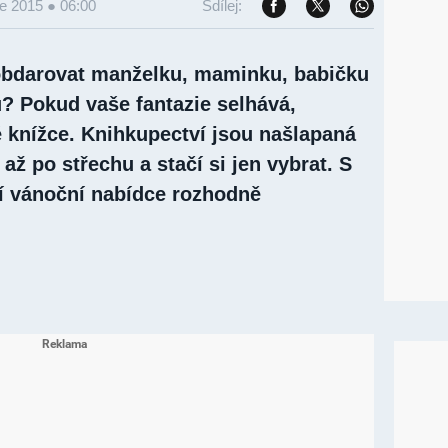
ce 2015 ● 06:00
Sdílej:
obdarovat manželku, maminku, babičku
u? Pokud vaše fantazie selhává,
 knížce. Knihkupectví jsou našlapaná
až po střechu a stačí si jen vybrat. S
í vánoční nabídce rozhodně