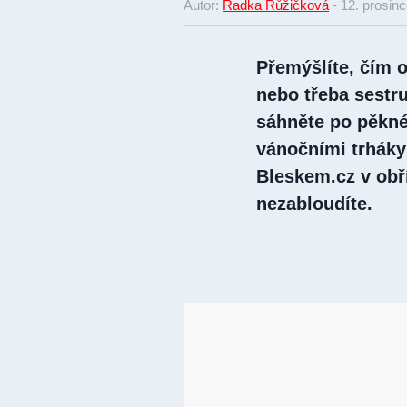
Autor:
Radka Růžičková
-
12. prosin
Přemýšlíte, čím 
nebo třeba sestr
sáhněte po pěkné
vánočními trháky 
Bleskem.cz v obř
nezabloudíte.