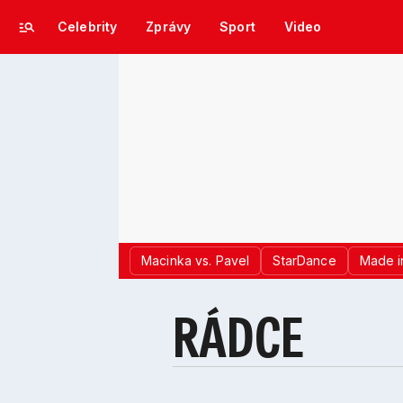
Celebrity
Zprávy
Sport
Video
Macinka vs. Pavel
StarDance
Made i
RÁDCE