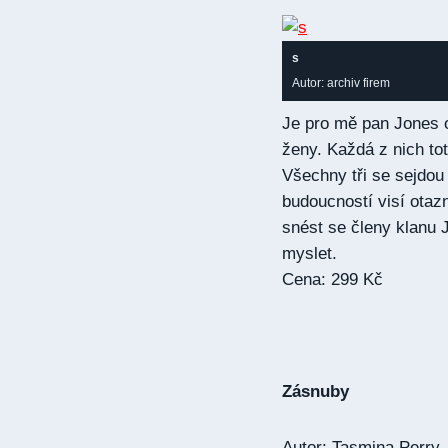
s
Autor: archiv firem
Je pro mě pan Jones o
ženy. Každá z nich to
Všechny tři se sejdo
budoucností visí otaz
snést se členy klanu 
myslet.
Cena: 299 Kč
Zásnuby
Autor: Tasmina Perry