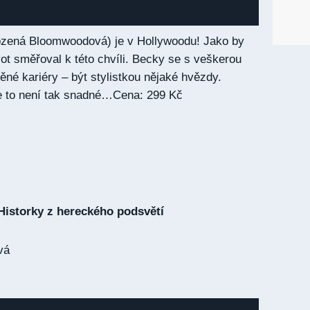
zená Bloomwoodová) je v Hollywoodu! Jako by
vot směřoval k této chvíli. Becky se s veškerou
ěné kariéry – být stylistkou nějaké hvězdy.
 to není tak snadné…Cena: 299 Kč
Historky z hereckého podsvětí
vá