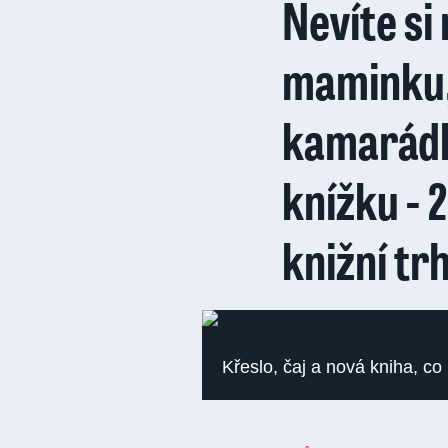
Nevíte si
maminku,
kamarádk
knížku - 
knižní tr
Křeslo, čaj a nová kniha, co