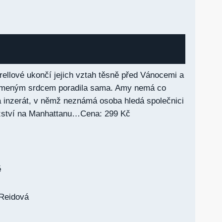
rellové ukončí jejich vztah těsně před Vánocemi a
zlomeným srdcem poradila sama. Amy nemá co
 na inzerát, v němž neznámá osoba hledá společnici
žství na Manhattanu…Cena: 299 Kč
ě
 Reidová