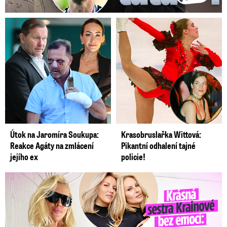
Útok na Jaromíra Soukupa:
Krasobruslařka Wittová:
Reakce Agáty na zmlácení
Pikantní odhalení tajné
jejího ex
policie!
Krásná sestra Krainové bez emocí: Mám to za pár…