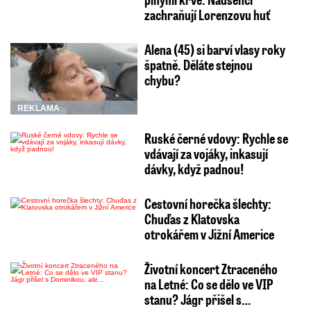
zachraňují Lorenzovu huť
Alena (45) si barví vlasy roky
špatně. Děláte stejnou
chybu?
REKLAMA
Ruské černé vdovy: Rychle se
vdávají za vojáky, inkasují
dávky, když padnou!
Cestovní horečka šlechty:
Chuďas z Klatovska
otrokářem v Jižní Americe
Životní koncert Ztraceného
na Letné: Co se dělo ve VIP
stanu? Jágr přišel s…