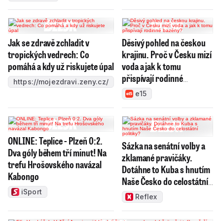
Jak se zdravě zchladit v
Děsivý pohled na českou
tropických vedrech: Co
krajinu. Proč v Česku mizí
pomáhá a kdy už riskujete úpal
voda a jak k tomu
přispívají rodinné
https://mojezdravi.zeny.cz/
bazény?
e15
ONLINE: Teplice - Plzeň 0:2.
Sázka na senátní volby a
Dva góly během tří minut! Na
zklamané pravičáky.
trefu Hrošovského navázal
Dotáhne to Kuba s hnutím
Kabongo
Naše Česko do celostátní
politiky?
iSport
Reflex