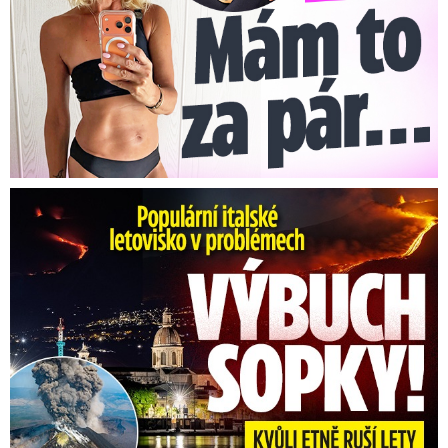
Erupce sicilské sopky Etny: Ruší desítky letů