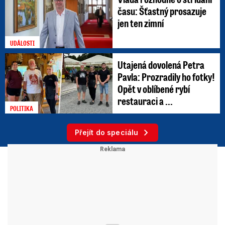
času: Šťastný prosazuje
jen ten zimní
UDÁLOSTI
Utajená dovolená Petra
Pavla: Prozradily ho fotky!
Opět v oblíbené rybí
restauraci a ...
POLITIKA
Přejít do speciálu