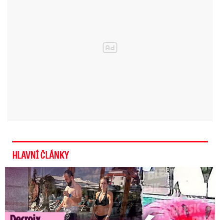
HLAVNÍ ČLÁNKY
Exministryně s Havránkem dováděli v Polsku: První slova!