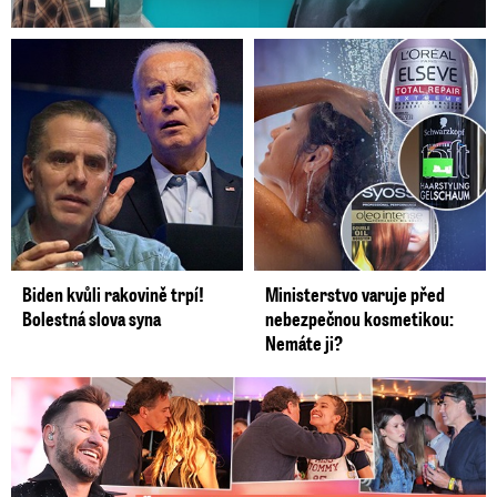
Biden kvůli rakovině trpí!
Ministerstvo varuje před
Bolestná slova syna
nebezpečnou kosmetikou:
Nemáte ji?
Koncert Ztraceného na Letné: Jágr přišel s Dominikou, ale...