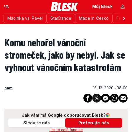
Můj Blesk
Macinka vs. Pavel
StarDance
Made in Česko
Festiva
Komu nehořel vánoční
stromeček, jako by nebyl. Jak se
vyhnout vánočním katastrofám
ham
16. 12. 2020 • 08:00
Jak vám má Google doporučovat Blesk?
Sledujte nás
Preferujte nás
Jak to celé funguje