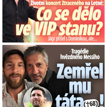
Tragédie hvězdného Messiho: Zemřel mu táta (†68)!