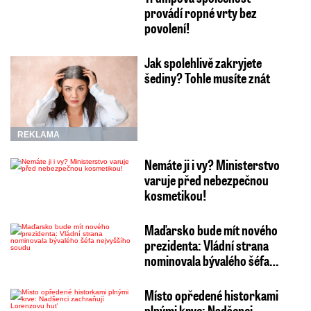
provádí ropné vrty bez
povolení!
Jak spolehlivě zakryjete
šediny? Tohle musíte znát
REKLAMA
Nemáte ji i vy? Ministerstvo
varuje před nebezpečnou
kosmetikou!
Maďarsko bude mít nového
prezidenta: Vládní strana
nominovala bývalého šéfa…
Místo opředené historkami
plnými krve: Nadšenci