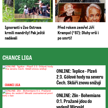
Ignoranti v Zoo Ostrava
Před rokem zemřel Jiří
krmili mandrily! Pak ještě
Krampol (†87): Dluhy vrší i
nadávali
po smrti!
CHANCE LIGA
ONLINE: Teplice - Plzeň
2:3. Gólové hody na severu
Čech. Skláři znovu snižují
CHANCE LIGA
ONLINE: Zlín - Bohemians
0:1. Pražané jdou do
vedení! Mirvald