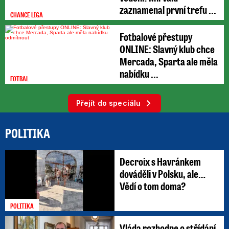
zaznamenal první trefu ...
CHANCE LIGA
Fotbalové přestupy
ONLINE: Slavný klub chce
Mercada, Sparta ale měla
nabídku ...
FOTBAL
Přejít do speciálu
POLITIKA
Decroix s Havránkem
dováděli v Polsku, ale…
Vědí o tom doma?
POLITIKA
Vláda rozhodne o střídání