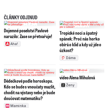
ČLÁNKY ODJINUD
Dojemné poselství Pavlové
Tropické noci a špatný
narazilo: Zase se přetvařuje!
spánek: Proč nás horko
obírá o klid a kdy už jde o
Aha!
úzkost?
Dáma
video Alena Mihulová
Dědečkové podle horoskopu.
Ženy
Kdo se bude s vnoučaty mazlit,
chodit na výstavy nebo je bude
doučovat matematiku?
Maminka