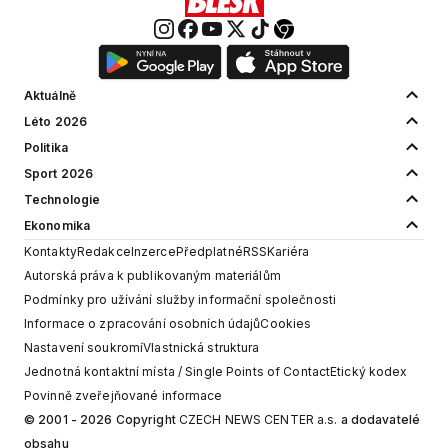
Aktuálně
Léto 2026
Politika
Sport 2026
Technologie
Ekonomika
Kontakty
Redakce
Inzerce
Předplatné
RSS
Kariéra
Autorská práva k publikovaným materiálům
Podmínky pro užívání služby informační společnosti
Informace o zpracování osobních údajů
Cookies
Nastavení soukromí
Vlastnická struktura
Jednotná kontaktní místa / Single Points of Contact
Etický kodex
Povinně zveřejňované informace
© 2001 - 2026 Copyright
CZECH NEWS CENTER a.s.
a dodavatelé
obsahu