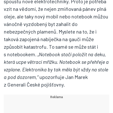
spoustu nové elektrotechniky. Proto je potřeba
vzít na vědomí, že nejen zmiňovaná pánev plná
oleje, ale taky nový mobil nebo notebook můžou
vánočně vyzdobený byt zahalit do
nebezpečných plamenů. Myslete na to, že i
taková zapojená nabíječka na gauči může
způsobit katastrofu. To samé se může stát i
s notebookem.
„Notebook stačí položit na deku,
která ucpe větrací mřížku. Notebook se přehřeje a
vzplane. Elektronika by tak měla být vždy na stole
a pod dozorem,“
upozorňuje Jan Marek
z Generali České pojišťovny.