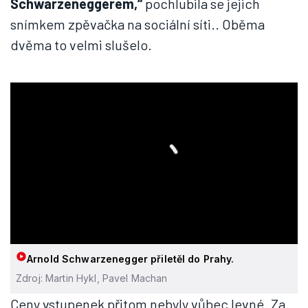
Schwarzeneggerem,“
pochlubila se jejich
snímkem zpěvačka na sociální síti.. Oběma
dvěma to velmi slušelo.
Arnold Schwarzenegger přiletěl do Prahy.
Zdroj: Martin Hykl, Pavel Machan
Ceny vstupenek přitom nebyly vůbec levné. Za