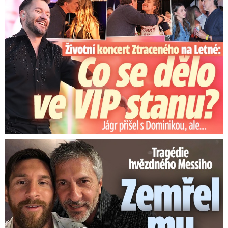
Tragédie hvězdného Messiho: Zemřel mu táta (†68)!