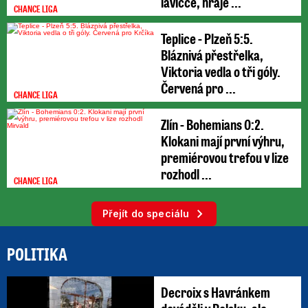
lavičce, hraje ...
CHANCE LIGA
Teplice - Plzeň 5:5.
Bláznivá přestřelka,
Viktoria vedla o tři góly.
Červená pro ...
CHANCE LIGA
Zlín - Bohemians 0:2.
Klokani mají první výhru,
premiérovou trefou v lize
rozhodl ...
CHANCE LIGA
Přejít do speciálu
POLITIKA
Decroix s Havránkem