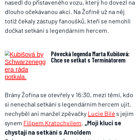
nasedl do přistaveného vozu, který ho dovezl na
dlouho očekávanou akci. Na Žofíně už na něj
totiž čekaly zástupy fanoušků, kteří se nemohli
dočkat setkání s legendárním hercem.
Pěvecká legenda Marta Kubišová:
Chce se setkat s Terminátorem
Brány Žofína se otevřely v 16:30, mezi těmi, kdo
si nenechal setkání s legendárním hercem ujít,
nechyběl ani manžel zpěvačky
Lucie Bílé
s jejím
synem
Filipem Kratochvílem
.
„Moji kluci se
chystají na setkání s Arnoldem