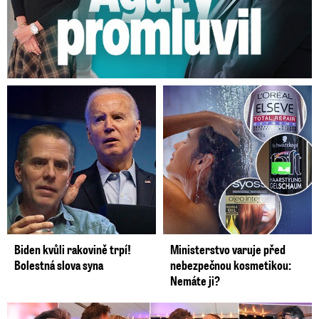
Biden kvůli rakovině trpí!
Ministerstvo varuje před
Bolestná slova syna
nebezpečnou kosmetikou:
Nemáte ji?
Koncert Ztraceného na Letné: Jágr přišel s Dominikou, ale...