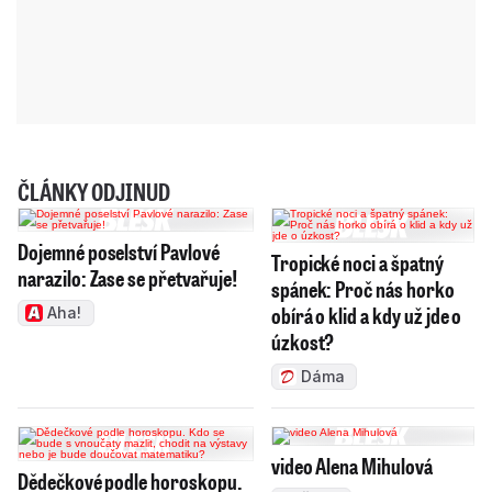
ČLÁNKY ODJINUD
Dojemné poselství Pavlové
Tropické noci a špatný
narazilo: Zase se přetvařuje!
spánek: Proč nás horko
obírá o klid a kdy už jde o
Aha!
úzkost?
Dáma
video Alena Mihulová
Dědečkové podle horoskopu.