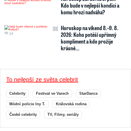
Kdo bude v nejlepší kondici a
komu hrozí nadváha?
Horoskop na víkend 8.–9. 8.
2026: Koho potěší upřímný
14
kompliment a kdo prožije
krásné…
To nejlepší ze světa celebrit
Celebrity
Festival ve Varech
StarDance
Módní policie Iny T.
Královská rodina
České celebrity
TV, Filmy, seriály