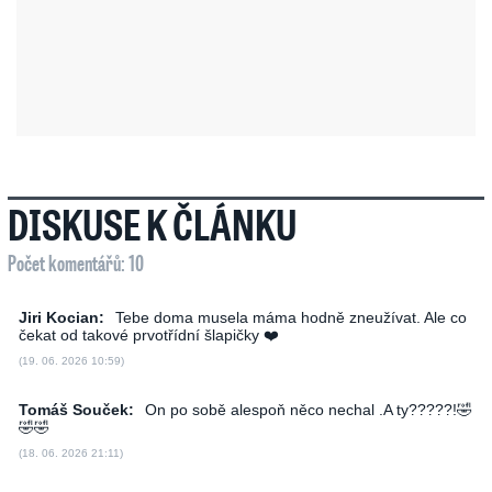
DISKUSE K ČLÁNKU
Počet komentářů: 10
Jiri Kocian:
Tebe doma musela máma hodně zneužívat. Ale co
čekat od takové prvotřídní šlapičky ❤️
(19. 06. 2026 10:59)
Tomáš Souček:
On po sobě alespoň něco nechal .A ty?????!🤣
🤣🤣
(18. 06. 2026 21:11)