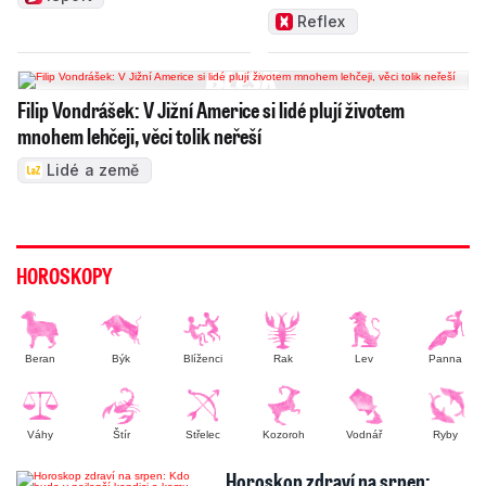
Reflex
Filip Vondrášek: V Jižní Americe si lidé plují životem
mnohem lehčeji, věci tolik neřeší
Lidé a země
HOROSKOPY
Beran
Býk
Blíženci
Rak
Lev
Panna
Váhy
Štír
Střelec
Kozoroh
Vodnář
Ryby
Horoskop zdraví na srpen: