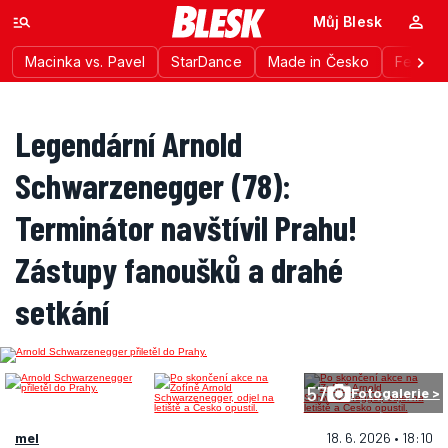
Můj Blesk
Macinka vs. Pavel
StarDance
Made in Česko
Festiva
Legendární Arnold
Schwarzenegger (78):
Terminátor navštívil Prahu!
Zástupy fanoušků a drahé
setkání
57
Fotogalerie >
mel
18. 6. 2026 • 18:10