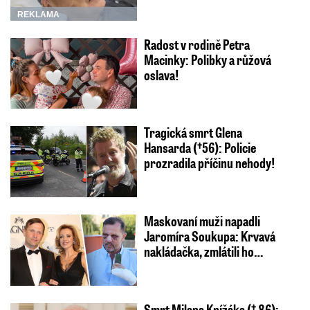
REKLAMA
Radost v rodině Petra
Macinky: Polibky a růžová
oslava!
Tragická smrt Glena
Hansarda (†56): Policie
prozradila příčinu nehody!
Maskovaní muži napadli
Jaromíra Soukupa: Krvavá
nakládačka, zmlátili ho…
Smrt Milana Knížáka († 86):