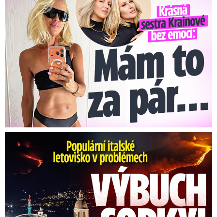
Erupce sicilské sopky Etny: Ruší desítky letů