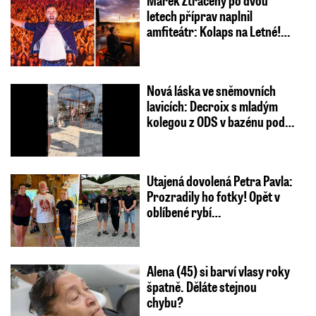
Marek Ztracený po dvou
letech příprav naplnil
amfiteátr: Kolaps na Letné!…
Nová láska ve sněmovních
lavicích: Decroix s mladým
kolegou z ODS v bazénu pod…
Utajená dovolená Petra Pavla:
Prozradily ho fotky! Opět v
oblíbené rybí…
Alena (45) si barví vlasy roky
špatně. Děláte stejnou
chybu?