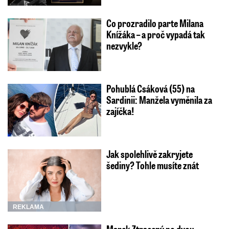
Co prozradilo parte Milana
Knížáka – a proč vypadá tak
nezvykle?
Pohublá Csáková (55) na
Sardinii: Manžela vyměnila za
zajíčka!
Jak spolehlivě zakryjete
šediny? Tohle musíte znát
REKLAMA