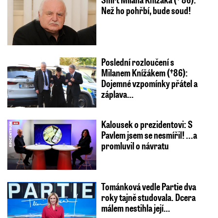
Než ho pohřbí, bude soud!
Poslední rozloučení s
Milanem Knížákem (†86):
Dojemné vzpomínky přátel a
záplava…
Kalousek o prezidentovi: S
Pavlem jsem se nesmířil! ...a
promluvil o návratu
Tománková vedle Partie dva
roky tajně studovala. Dcera
málem nestihla její…