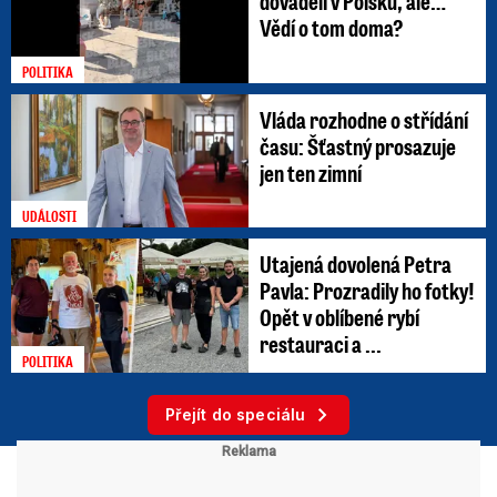
dováděli v Polsku, ale…
Vědí o tom doma?
POLITIKA
Vláda rozhodne o střídání
času: Šťastný prosazuje
jen ten zimní
UDÁLOSTI
Utajená dovolená Petra
Pavla: Prozradily ho fotky!
Opět v oblíbené rybí
restauraci a ...
POLITIKA
Přejít do speciálu