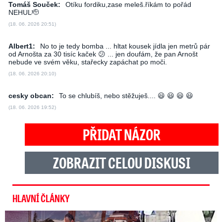
Tomáš Souček:
Otíku fordiku,zase meleš.říkám to pořád
NEHUL🫡
(18. 06. 2026 20:51)
Albert1:
No to je tedy bomba ... hltat kousek jídla jen metrů pár
od Arnošta za 30 tisíc kaček 😕 ... jen doufám, že pan Arnošt
nebude ve svém věku, stařecky zapáchat po moči.
(18. 06. 2026 20:10)
cesky obcan:
To se chlubíš, nebo stěžuješ.... 😃 😃 😃 😃
(18. 06. 2026 19:52)
PŘIDAT NÁZOR
ZOBRAZIT CELOU DISKUSI
HLAVNÍ ČLÁNKY
Exministryně s Havránkem dováděli v Polsku: První slova!