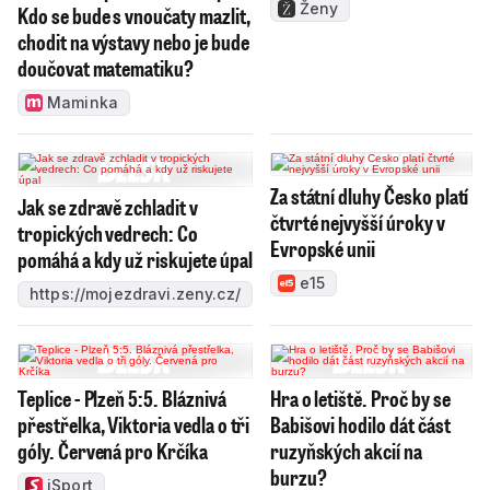
Ženy
Kdo se bude s vnoučaty mazlit,
chodit na výstavy nebo je bude
doučovat matematiku?
Maminka
Za státní dluhy Česko platí
Jak se zdravě zchladit v
čtvrté nejvyšší úroky v
tropických vedrech: Co
Evropské unii
pomáhá a kdy už riskujete úpal
e15
https://mojezdravi.zeny.cz/
Teplice - Plzeň 5:5. Bláznivá
Hra o letiště. Proč by se
přestřelka, Viktoria vedla o tři
Babišovi hodilo dát část
góly. Červená pro Krčíka
ruzyňských akcií na
burzu?
iSport