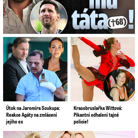
Útok na Jaromíra Soukupa:
Krasobruslařka Wittová:
Reakce Agáty na zmlácení
Pikantní odhalení tajné
jejího ex
policie!
Krásná sestra Krainové bez emocí: Mám to za pár…