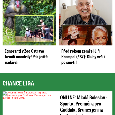
Ignoranti v Zoo Ostrava
Před rokem zemřel Jiří
krmili mandrily! Pak ještě
Krampol (†87): Dluhy vrší i
nadávali
po smrti!
CHANCE LIGA
ONLINE: Mladá Boleslav -
Sparta. Premiéra pro
Guddala. Brunes jen na