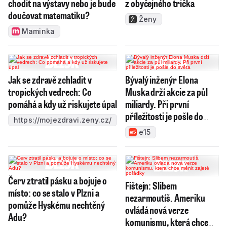
chodit na výstavy nebo je bude
z obyčejného trička
doučovat matematiku?
Ženy
Maminka
Jak se zdravě zchladit v
Bývalý inženýr Elona
tropických vedrech: Co
Muska drží akcie za půl
pomáhá a kdy už riskujete úpal
miliardy. Při první
příležitosti je pošle do
https://mojezdravi.zeny.cz/
světa
e15
Červ ztratil pásku a bojuje o
Fištejn: Slibem
místo: co se stalo v Plzni a
nezarmoutíš. Ameriku
pomůže Hyskému nechtěný
ovládá nová verze
Adu?
komunismu, která chce