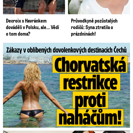
Decroix s Havránkem
Průvodkyně pozůstalých
dováděli v Polsku, ale… Vědí
rodičů: Syna ztratila o
o tom doma?
prázdninách!
Zákazy v dovolenkových rájích: Restrikce proti naháčům!