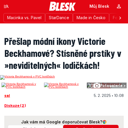
Můj Blesk
Macinka vs. Pavel
StarDance
Made in Česko
Festiva
Přešlap módní ikony Victorie
Beckhamové? Stísněné prstíky v
»neviditelných« lodičkách!
70
Fotogalerie >
sal
5. 2. 2025 • 10:08
Diskuze (2)
Jak vám má Google doporučovat Blesk?