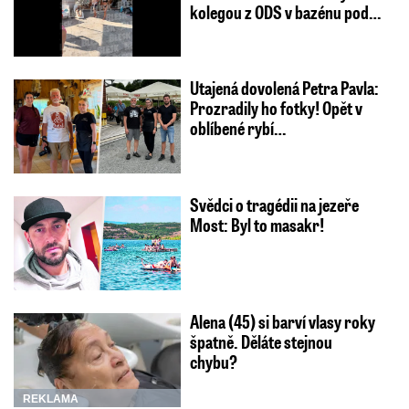
kolegou z ODS v bazénu pod…
Utajená dovolená Petra Pavla:
Prozradily ho fotky! Opět v
oblíbené rybí…
Svědci o tragédii na jezeře
Most: Byl to masakr!
Alena (45) si barví vlasy roky
špatně. Děláte stejnou
chybu?
REKLAMA