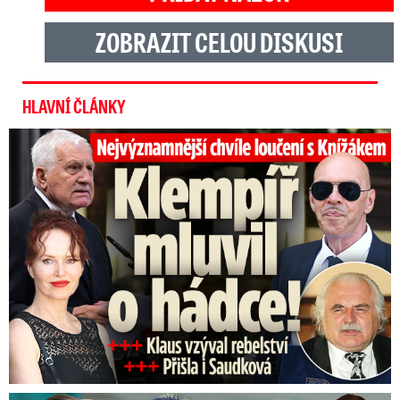
ZOBRAZIT CELOU DISKUSI
HLAVNÍ ČLÁNKY
Top momenty pohřbu Knížáka: Dojatý Klempíř, Pospíšil s Medou