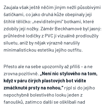
Zaujala však ještě něčím jiným nežli působivými
šatičkami, co jako druhá kůže obepínaly její
štíhlé tělíčko: „neviditelnými“ botkami, které
zdobily její nožky. Záměr Beckhamové byl jasný:
průhledné lodičky z PVC jí vizuálně prodloužily
siluetu, aniž by nějak výrazně narušily
minimalistickou estetiku jejího outfitu.
Přesto ale na sebe upozornily až příliš – a ne
zrovna pozitivně.
„Není nic stylového na tom,
když v páru čirých plastových bot vidíte
zmáčknuté prsty na nohou,“
rýpl si do jejího
nepochybně bolestivého looku jeden z
fanoušků, zatímco další se ošklíbali nad