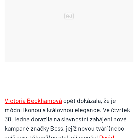
Victoria Beckhamová
opět dokázala, že je
módní ikonou a královnou elegance. Ve čtvrtek
30. ledna dorazila na slavnostní zahájení nové
kampaně značky Boss, jejíž novou tváří (nebo
spíš sexy tělem?) se stal její manžel
David