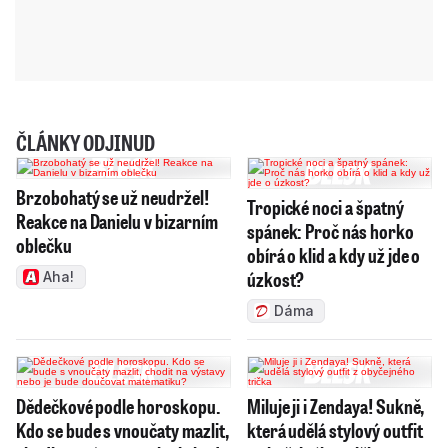
ČLÁNKY ODJINUD
Brzobohatý se už neudržel!
Tropické noci a špatný
Reakce na Danielu v bizarním
spánek: Proč nás horko
oblečku
obírá o klid a kdy už jde o
úzkost?
Aha!
Dáma
Dědečkové podle horoskopu.
Miluje ji i Zendaya! Sukně,
Kdo se bude s vnoučaty mazlit,
která udělá stylový outfit