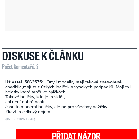
DISKUSE K ČLÁNKU
Počet komentářů: 2
Uživatel_5863575:
Ony i modelky mají takové znetvořené
chodidla,mají to z úzkých lodiček,a vysokých podpadků. Mají to i
beletky které tančí ve špičkách.
Takové botičky, kde je to vidět,
asi není dobré nosit.
Jsou to moderní botičky, ale ne pro všechny nožičky.
Zkazí to celkový dojem.
(05. 02. 2025 12:46)
PŘIDAT NÁZOR