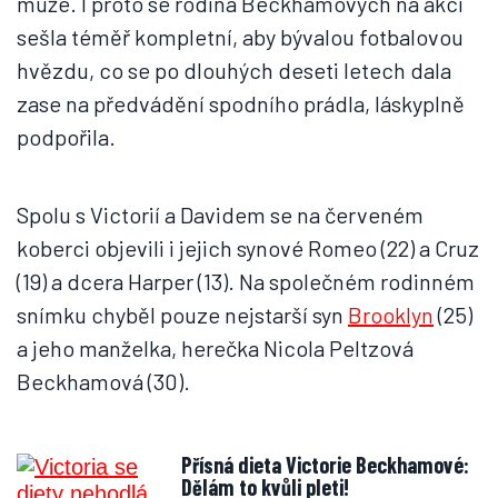
muže. I proto se rodina Beckhamových na akci
sešla téměř kompletní, aby bývalou fotbalovou
hvězdu, co se po dlouhých deseti letech dala
zase na předvádění spodního prádla, láskyplně
podpořila.
Spolu s Victorií a Davidem se na červeném
koberci objevili i jejich synové Romeo (22) a Cruz
(19) a dcera Harper (13). Na společném rodinném
snímku chyběl pouze nejstarší syn
Brooklyn
(25)
a jeho manželka, herečka Nicola Peltzová
Beckhamová (30).
Přísná dieta Victorie Beckhamové:
Dělám to kvůli pleti!