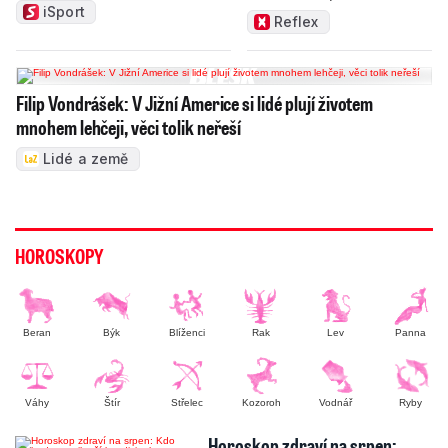
měnit zajeté pořádky
iSport
Reflex
Filip Vondrášek: V Jižní Americe si lidé plují životem
mnohem lehčeji, věci tolik neřeší
Lidé a země
HOROSKOPY
Beran
Býk
Blíženci
Rak
Lev
Panna
Váhy
Štír
Střelec
Kozoroh
Vodnář
Ryby
Horoskop zdraví na srpen: