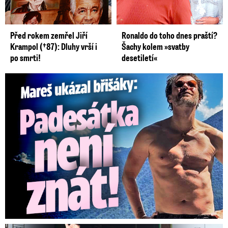
Před rokem zemřel Jiří
Ronaldo do toho dnes praští?
Krampol (†87): Dluhy vrší i
Šachy kolem »svatby
po smrti!
desetiletí«
Mareš v dokonalé formě ukázal břišáky: Padesátka není znát