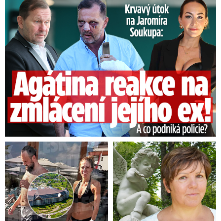
Útok na Jaromíra Soukupa: Reakce Agáty na zmlácení jejího ex