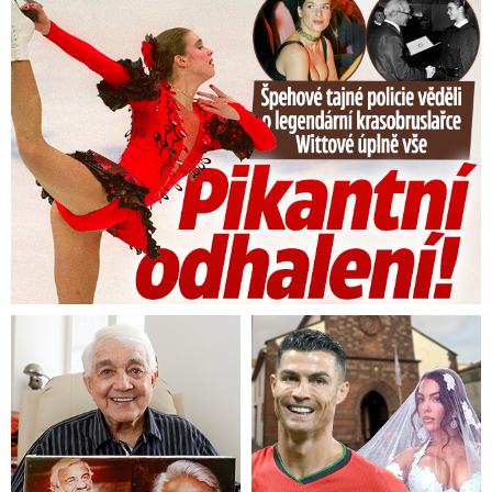
Tajná policie špehovala krasobruslařku Wittovou: Pikantní ...