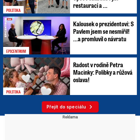
restauraci a ...
POLITIKA
Kalousek o prezidentovi: S
Pavlem jsem se nesmířil!
...a promluvil o návratu
EPICENTRUM
Radost v rodině Petra
Macinky: Polibky a růžová
oslava!
POLITIKA
Přejít do speciálu