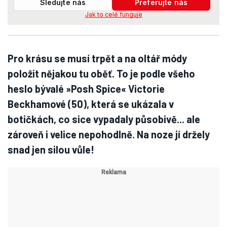
Sledujte nás
Preferujte nás
Jak to celé funguje
Pro krásu se musí trpět a na oltář módy
položit nějakou tu oběť. To je podle všeho
heslo bývalé »Posh Spice« Victorie
Beckhamové (50), která se ukázala v
botičkách, co sice vypadaly působivě... ale
zároveň i velice nepohodlně. Na noze jí držely
snad jen silou vůle!