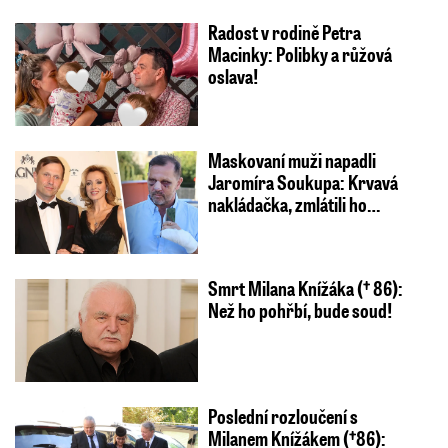
Radost v rodině Petra
Macinky: Polibky a růžová
oslava!
Maskovaní muži napadli
Jaromíra Soukupa: Krvavá
nakládačka, zmlátili ho…
Smrt Milana Knížáka († 86):
Než ho pohřbí, bude soud!
Poslední rozloučení s
Milanem Knížákem (†86):