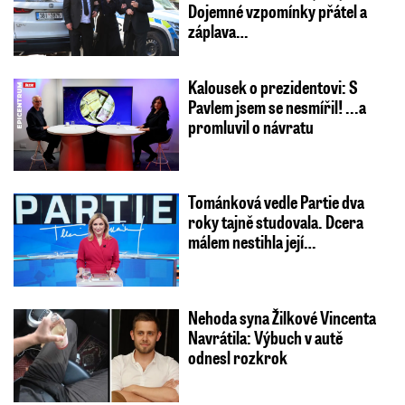
Dojemné vzpomínky přátel a
záplava…
Kalousek o prezidentovi: S
Pavlem jsem se nesmířil! ...a
promluvil o návratu
Tománková vedle Partie dva
roky tajně studovala. Dcera
málem nestihla její…
Nehoda syna Žilkové Vincenta
Navrátila: Výbuch v autě
odnesl rozkrok