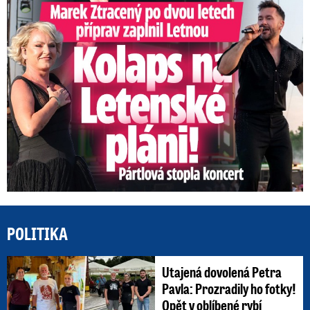
Marek Ztracený na Letné: Pártlová stopla koncert
POLITIKA
Utajená dovolená Petra
Pavla: Prozradily ho fotky!
Opět v oblíbené rybí