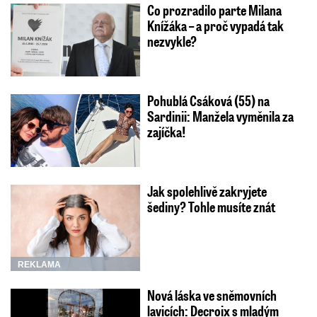
Co prozradilo parte Milana
Knížáka – a proč vypadá tak
nezvykle?
Pohublá Csáková (55) na
Sardinii: Manžela vyměnila za
zajíčka!
Jak spolehlivě zakryjete
šediny? Tohle musíte znát
REKLAMA
Nová láska ve sněmovních
lavicích: Decroix s mladým