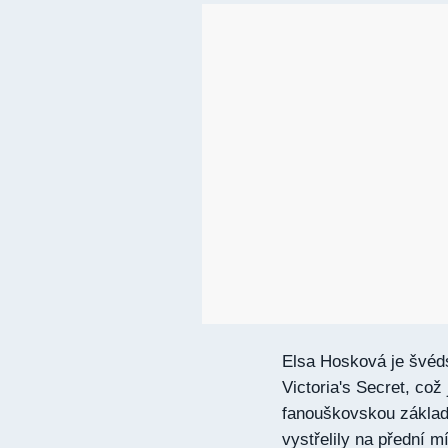
Elsa Hosková je švéds
Victoria's Secret, což 
fanouškovskou základn
vystřelily na přední 