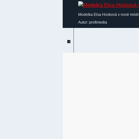
Modelka Elsa Hosková v nové módn
Autor: profimedia