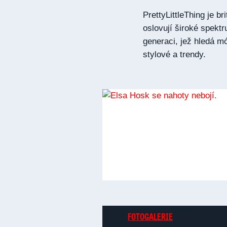
PrettyLittleThing je b
oslovují široké spek
generaci, jež hledá m
stylové a trendy.
FOTOGALERIE