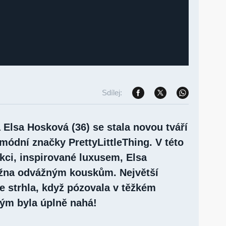
Sdílej:
Elsa Hosková (36) se stala novou tváří
módní značky PrettyLittleThing. V této
kci, inspirované luxusem, Elsa
užna odvážným kouskům. Největší
e strhla, když pózovala v těžkém
rým byla úplně nahá!