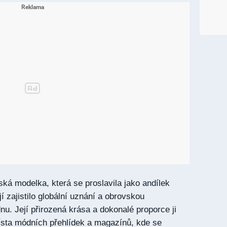
ká modelka, která se proslavila jako andílek
jí zajistilo globální uznání a obrovskou
u. Její přirozená krása a dokonalé proporce ji
místa módních přehlídek a magazínů, kde se