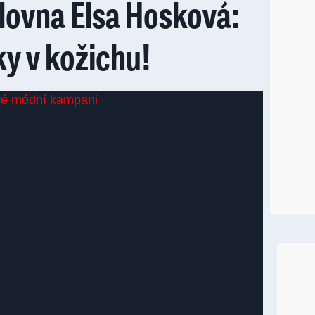
lovna Elsa Hosková:
ky v kožichu!