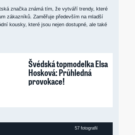
ritská značka známá tím, že vytváří trendy, které
trum zákazníků. Zaměřuje především na mladší
ódní kousky, které jsou nejen dostupné, ale také
Švédská topmodelka Elsa
Hosková: Průhledná
provokace!
57 fotografií