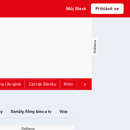
Můj Blesk
Přihlásit se
na Ukrajině
Zázrak Blesku
Krimi
Donald Trump
Sport
ty
Seriály, filmy, kino a tv
Více