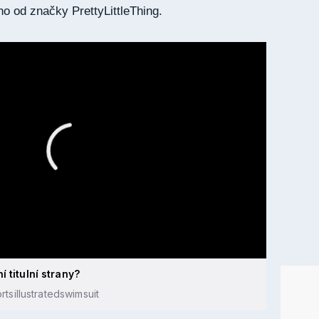
hno od značky PrettyLittleThing.
 titulní strany?
tsillustratedswimsuit