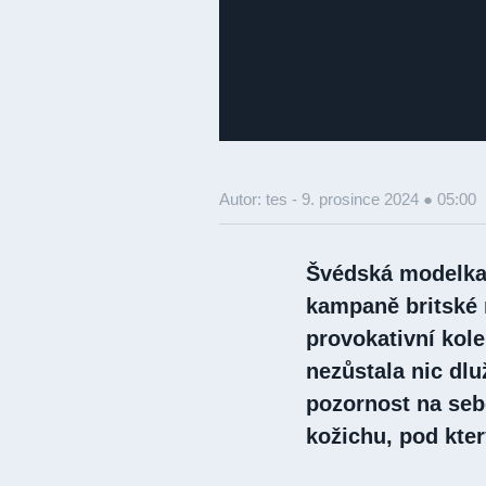
Autor: tes -
9. prosince 2024 ● 05:00
Švédská modelka 
kampaně britské 
provokativní kole
nezůstala nic dl
pozornost na seb
kožichu, pod kte