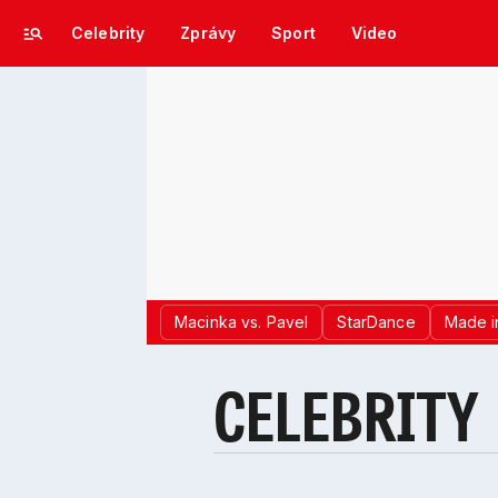
Celebrity
Zprávy
Sport
Video
Macinka vs. Pavel
StarDance
Made i
CELEBRITY