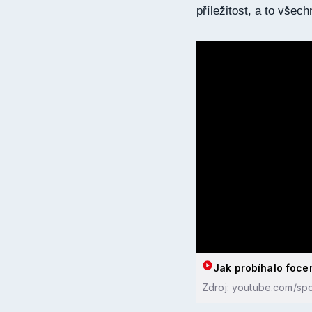
příležitost, a to všec
Jak probíhalo focení
Zdroj: youtube.com/spor