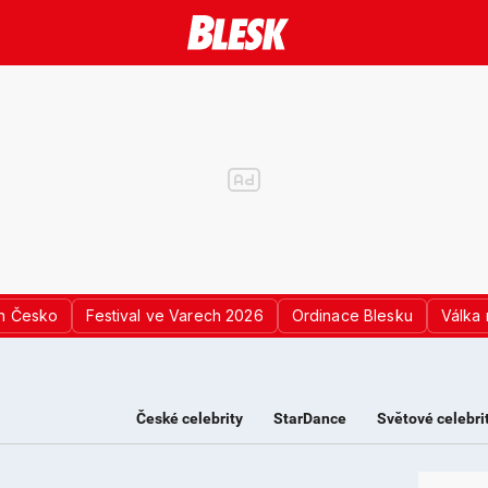
n Česko
Festival ve Varech 2026
Ordinace Blesku
Válka 
České celebrity
StarDance
Světové celebri