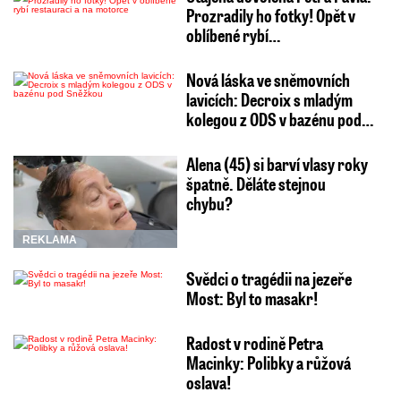
Prozradily ho fotky! Opět v
oblíbené rybí…
Nová láska ve sněmovních
lavicích: Decroix s mladým
kolegou z ODS v bazénu pod…
Alena (45) si barví vlasy roky
špatně. Děláte stejnou
chybu?
REKLAMA
Svědci o tragédii na jezeře
Most: Byl to masakr!
Radost v rodině Petra
Macinky: Polibky a růžová
oslava!