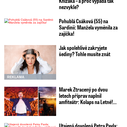
Knížáka – a proč vypadá tak
nezvykle?
Pohublá Csáková (55) na
Sardinii: Manžela vyměnila za
zajíčka!
Jak spolehlivě zakryjete
šediny? Tohle musíte znát
REKLAMA
Marek Ztracený po dvou
letech příprav naplnil
amfiteátr: Kolaps na Letné!…
Utajená dovolená Petra Pavla: