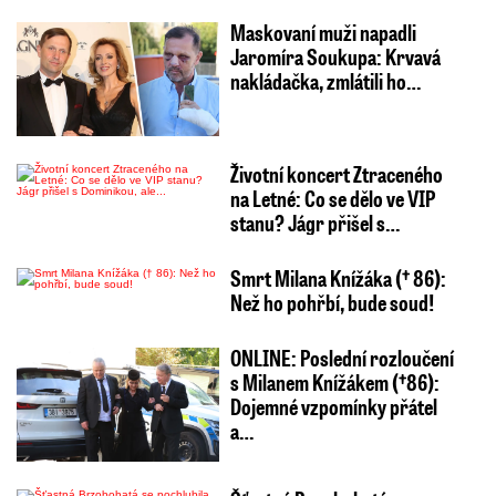
Maskovaní muži napadli
Jaromíra Soukupa: Krvavá
nakládačka, zmlátili ho…
Životní koncert Ztraceného
na Letné: Co se dělo ve VIP
stanu? Jágr přišel s…
Smrt Milana Knížáka († 86):
Než ho pohřbí, bude soud!
ONLINE: Poslední rozloučení
s Milanem Knížákem (†86):
Dojemné vzpomínky přátel
a…