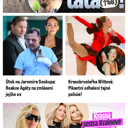
Útok na Jaromíra Soukupa:
Krasobruslařka Wittová:
Reakce Agáty na zmlácení
Pikantní odhalení tajné
jejího ex
policie!
Krásná sestra Krainové bez emocí: Mám to za pár…