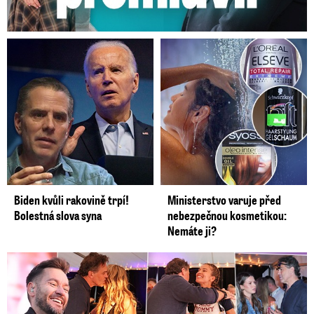
Biden kvůli rakovině trpí!
Ministerstvo varuje před
Bolestná slova syna
nebezpečnou kosmetikou:
Nemáte ji?
Koncert Ztraceného na Letné: Jágr přišel s Dominikou, ale...