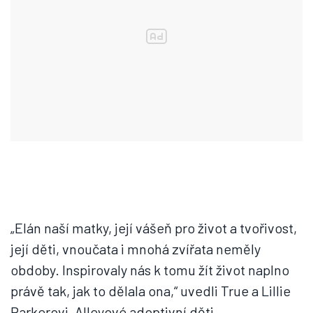
„Elán naší matky, její vášeň pro život a tvořivost,
její děti, vnoučata i mnohá zvířata neměly
obdoby. Inspirovaly nás k tomu žít život naplno
právě tak, jak to dělala ona,“ uvedli True a Lillie
Parkerovi, Alleyové adoptivní děti.