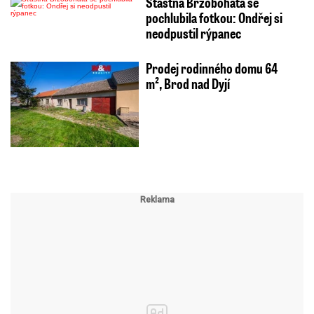
Šťastná Brzobohatá se
pochlubila fotkou: Ondřej si
neodpustil rýpanec
Prodej rodinného domu 64
m², Brod nad Dyjí