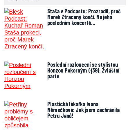
Staša v Podcastu: Prozradil, proč
Marek Ztracený končí. Na jeho
posledním koncertě…
Poslední rozloučení se stylistou
Honzou Pokorným (†39): Zvláštní
parte
Plastická lékařka Ivana
Němečková: Jak jsem zachránila
Petru Janů!