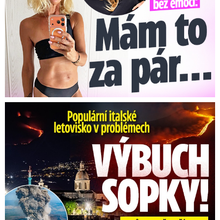
Erupce sicilské sopky Etny: Ruší desítky letů