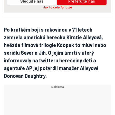
Sledujte nás
Preferujte nás
Jak to celé funguje
Po krátkém boji s rakovinou v 71 letech
zemřela americká herečka Kirstie Alleyová,
hvězda filmové trilogie Kdopak to mluví nebo
seriálu Sever a Jih. O jejím úmrtí v úterý
informovaly na twitteru hereččiny děti a
agentuře AP jej potvrdil manažer Alleyové
Donovan Daughtry.