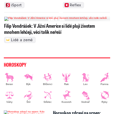
iSport
Reflex
Filip Vondrášek: V Jižní Americe si lidé plují životem
mnohem lehčeji, věci tolik neřeší
Lidé a země
HOROSKOPY
Beran
Býk
Blíženci
Rak
Lev
Panna
Váhy
Štír
Střelec
Kozoroh
Vodnář
Ryby
Horoskop zdraví na srpen: