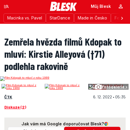
Můj Blesk
Macinka vs. Pavel
StarDance
Made in Česko
Festiva
Zemřela hvězda filmů Kdopak to
mluví: Kirstie Alleyová (†71)
podlehla rakovině
34
Fotogalerie >
ČTK
6. 12. 2022 • 05:35
Diskuze (2)
Jak vám má Google doporučovat Blesk?