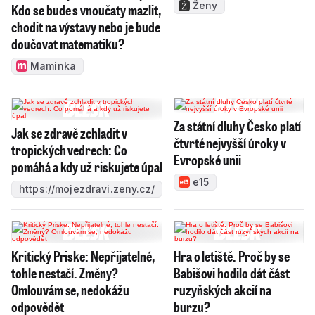
Ženy
Kdo se bude s vnoučaty mazlit,
chodit na výstavy nebo je bude
doučovat matematiku?
Maminka
Za státní dluhy Česko platí
Jak se zdravě zchladit v
čtvrté nejvyšší úroky v
tropických vedrech: Co
Evropské unii
pomáhá a kdy už riskujete úpal
e15
https://mojezdravi.zeny.cz/
Kritický Priske: Nepřijatelné,
Hra o letiště. Proč by se
tohle nestačí. Změny?
Babišovi hodilo dát část
Omlouvám se, nedokážu
ruzyňských akcií na
odpovědět
burzu?