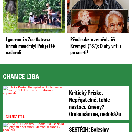
Ignoranti v Zoo Ostrava
Před rokem zemřel Jiří
krmili mandrily! Pak ještě
Krampol (†87): Dluhy vrší i
nadávali
po smrti!
CHANCE LIGA
Kritický Priske:
Nepřijatelné, tohle
nestačí. Změny?
Omlouvám se, nedokážu
CHANCE LIGA
odpovědět
SESTŘIH: Boleslav -