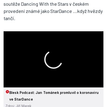
soutěže Dancing With the Stars v českém
provedení známé jako StarDance ...když hvězdy
tančí.
Blesk Podcast: Jan Tománek promluvil o koronaviru
ve StarDance
Zdroj: Jiří Marek