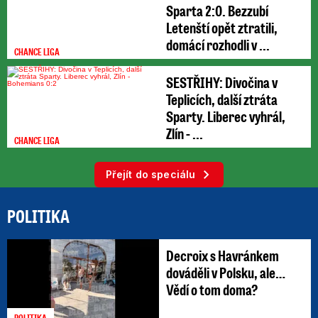
Sparta 2:0. Bezzubí
Letenští opět ztratili,
domácí rozhodli v ...
CHANCE LIGA
SESTŘIHY: Divočina v
Teplicích, další ztráta
Sparty. Liberec vyhrál,
Zlín - ...
CHANCE LIGA
Přejít do speciálu
POLITIKA
Decroix s Havránkem
dováděli v Polsku, ale…
Vědí o tom doma?
POLITIKA