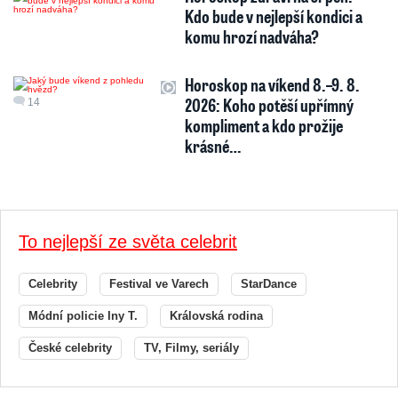
Kdo bude v nejlepší kondici a
komu hrozí nadváha?
Horoskop na víkend 8.–9. 8.
2026: Koho potěší upřímný
14
kompliment a kdo prožije
krásné…
To nejlepší ze světa celebrit
Celebrity
Festival ve Varech
StarDance
Módní policie Iny T.
Královská rodina
České celebrity
TV, Filmy, seriály