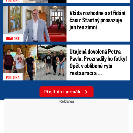
Vláda rozhodne o střídání
času: Šťastný prosazuje
jen ten zimní
UDÁLOSTI
Utajená dovolená Petra
Pavla: Prozradily ho fotky!
Opět v oblíbené rybí
restauraci a ...
POLITIKA
Přejít do speciálu