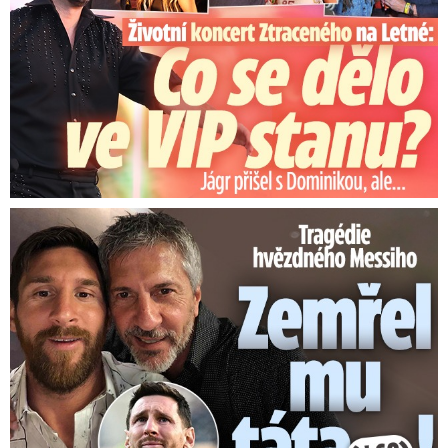
Tragédie hvězdného Messiho: Zemřel mu táta (†68)!