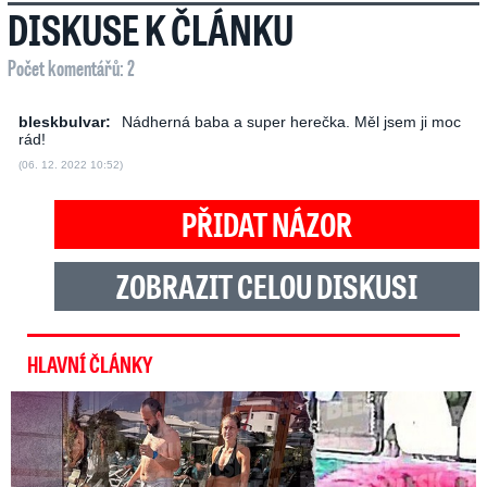
DISKUSE K ČLÁNKU
Počet komentářů: 2
bleskbulvar:
Nádherná baba a super herečka. Měl jsem ji moc
rád!
(06. 12. 2022 10:52)
PŘIDAT NÁZOR
ZOBRAZIT CELOU DISKUSI
HLAVNÍ ČLÁNKY
Exministryně s Havránkem dováděli v Polsku: První slova!