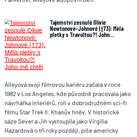
Tajemství zesnulé Olivie
Newtonové-Johnové (†73): Měla
pletky s Travoltou?! John…
Alleyová svoji filmovou kariéru začala v roce
1982 v Los Angeles, kde původně pracovala jako
návrhářka interiérů, rolí v dobrodružném sci-fi
filmu Star Trek II: Khanův hněv. V historické
sáze Sever a Jih vystoupila jako Virgilia
Hazardová o tři roky později, píše americký