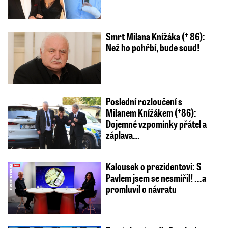
Smrt Milana Knížáka († 86):
Než ho pohřbí, bude soud!
Poslední rozloučení s
Milanem Knížákem (†86):
Dojemné vzpomínky přátel a
záplava…
Kalousek o prezidentovi: S
Pavlem jsem se nesmířil! ...a
promluvil o návratu