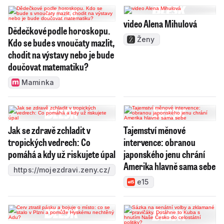
video Alena Mihulová
Dědečkové podle horoskopu.
Ženy
Kdo se bude s vnoučaty mazlit,
chodit na výstavy nebo je bude
doučovat matematiku?
Maminka
Jak se zdravě zchladit v
Tajemství měnové
tropických vedrech: Co
intervence: obranou
pomáhá a kdy už riskujete úpal
japonského jenu chrání
Amerika hlavně sama sebe
https://mojezdravi.zeny.cz/
e15