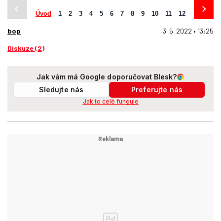
Úvod
1
2
3
4
5
6
7
8
9
10
11
12
13
14
bop
3. 5. 2022 • 13:25
Diskuze (2)
Jak vám má Google doporučovat Blesk?
Sledujte nás
Preferujte nás
Jak to celé funguje