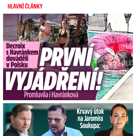
HLAVNÍ ČLÁNKY
Exministryně s Havránkem dováděli v Polsku: První slova!
Útok na Jaromíra Soukupa: Reakce Agáty na zmlácení jejího ex