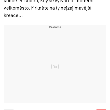
konce 19. století, kdy se vytvářelo moderní
velkoměsto. Mrkněte na ty nejzajímavější
kreace...