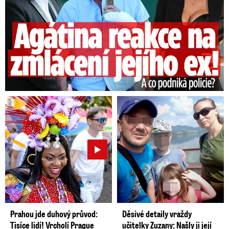
Prahou jde duhový průvod:
Děsivé detaily vraždy
Tisíce lidí! Vrcholí Prague
učitelky Zuzany: Našly ji její