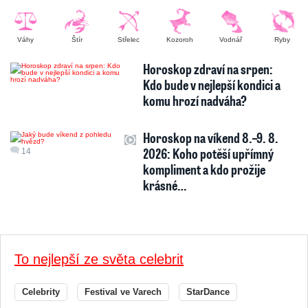
Váhy
Štír
Střelec
Kozoroh
Vodnář
Ryby
Horoskop zdraví na srpen:
Kdo bude v nejlepší kondici a
komu hrozí nadváha?
Horoskop na víkend 8.–9. 8.
2026: Koho potěší upřímný
14
kompliment a kdo prožije
krásné…
To nejlepší ze světa celebrit
Celebrity
Festival ve Varech
StarDance