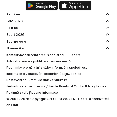
Aktuálně
Léto 2026
Politika
Sport 2026
Technologie
Ekonomika
Kontakty
Redakce
Inzerce
Předplatné
RSS
Kariéra
Autorská práva k publikovaným materiálům
Podmínky pro užívání služby informační společnosti
Informace o zpracování osobních údajů
Cookies
Nastavení soukromí
Vlastnická struktura
Jednotná kontaktní místa / Single Points of Contact
Etický kodex
Povinně zveřejňované informace
© 2001 - 2026 Copyright
CZECH NEWS CENTER a.s.
a dodavatelé
obsahu