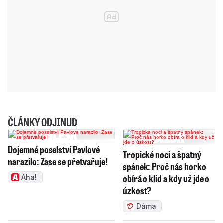
ČLÁNKY ODJINUD
Dojemné poselství Pavlové
Tropické noci a špatný
narazilo: Zase se přetvařuje!
spánek: Proč nás horko
obírá o klid a kdy už jde o
Aha!
úzkost?
Dáma