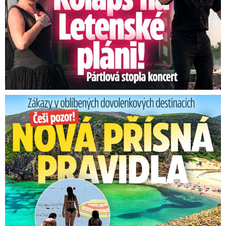
Zákazy v dovolenkových rájích: Restrikce proti naháčům!