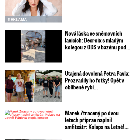
REKLAMA
Nová láska ve sněmovních
lavicích: Decroix s mladým
kolegou z ODS v bazénu pod…
Utajená dovolená Petra Pavla:
Prozradily ho fotky! Opět v
oblíbené rybí…
Marek Ztracený po dvou
letech příprav naplnil
amfiteátr: Kolaps na Letné!…