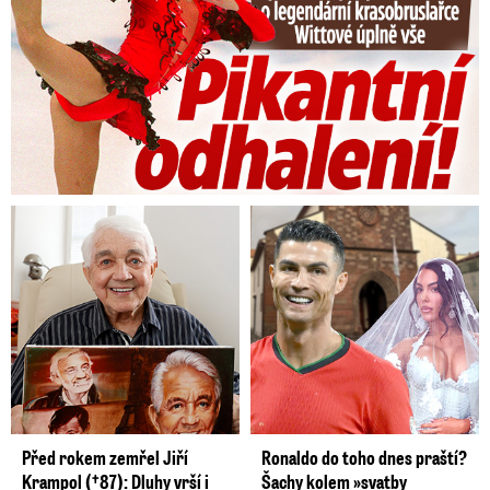
Před rokem zemřel Jiří
Ronaldo do toho dnes praští?
Krampol (†87): Dluhy vrší i
Šachy kolem »svatby