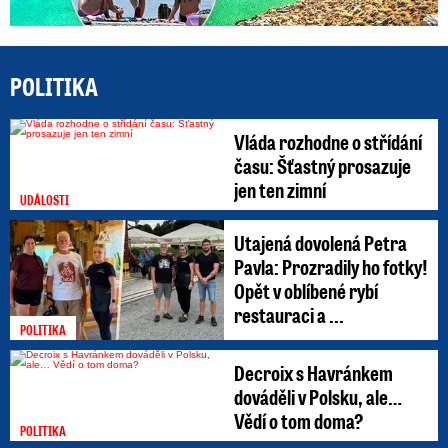
POLITIKA
Vláda rozhodne o střídání
času: Šťastný prosazuje
jen ten zimní
UDÁLOSTI
Utajená dovolená Petra
Pavla: Prozradily ho fotky!
Opět v oblíbené rybí
restauraci a ...
POLITIKA
Decroix s Havránkem
dováděli v Polsku, ale…
Vědí o tom doma?
POLITIKA