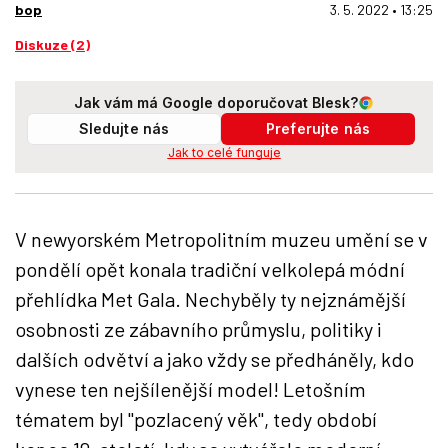
bop
3. 5. 2022 • 13:25
Diskuze (2)
Jak vám má Google doporučovat Blesk?
Sledujte nás
Preferujte nás
Jak to celé funguje
V newyorském Metropolitním muzeu umění se v
pondělí opět konala tradiční velkolepá módní
přehlídka Met Gala. Nechyběly ty nejznámější
osobnosti ze zábavního průmyslu, politiky i
dalších odvětví a jako vždy se předháněly, kdo
vynese ten nejšílenější model! Letošním
tématem byl "pozlacený věk", tedy období