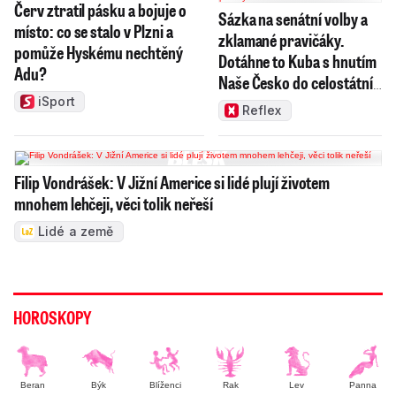
Červ ztratil pásku a bojuje o
Sázka na senátní volby a
místo: co se stalo v Plzni a
zklamané pravičáky.
pomůže Hyskému nechtěný
Dotáhne to Kuba s hnutím
Adu?
Naše Česko do celostátní
politiky?
iSport
Reflex
Filip Vondrášek: V Jižní Americe si lidé plují životem
mnohem lehčeji, věci tolik neřeší
Lidé a země
HOROSKOPY
Beran
Býk
Blíženci
Rak
Lev
Panna