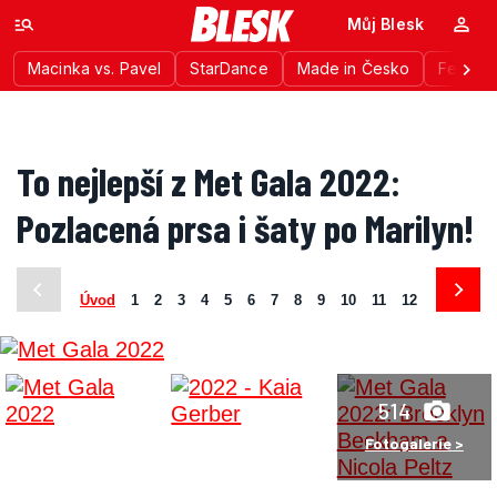
Můj Blesk
Macinka vs. Pavel
StarDance
Made in Česko
Festiva
To nejlepší z Met Gala 2022:
Pozlacená prsa i šaty po Marilyn!
Úvod
1
2
3
4
5
6
7
8
9
10
11
12
13
14
514
Fotogalerie >