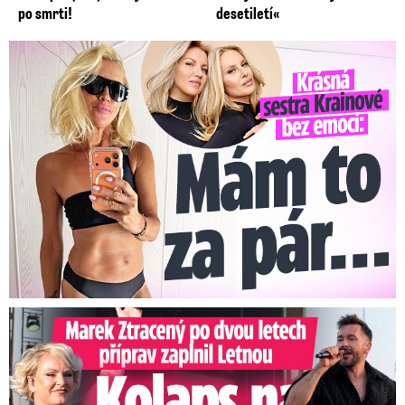
po smrti!
desetiletí«
Krásná sestra Krainové bez emocí: Mám to za pár…
Marek Ztracený na Letné: Pártlová stopla koncert