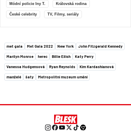
Módní policie Iny T.
Královská rodina
České celebrity
TV, Filmy, seriály
met gala
Met Gala 2022
New York
John Fitzgerald Kennedy
Marilyn Monroe
herec
Billie Eilish
Katy Perry
Vanessa Hudgensová
Ryan Reynolds
Kim Kardashianová
manželé
šaty
Metropolitní muzeum umění