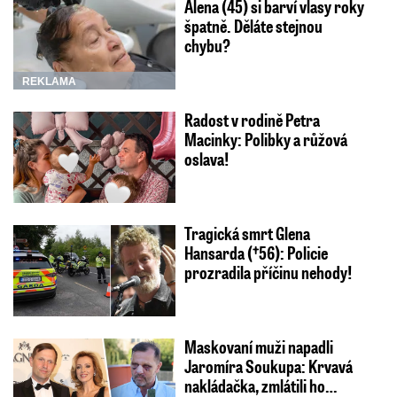
Alena (45) si barví vlasy roky
špatně. Děláte stejnou
chybu?
REKLAMA
Radost v rodině Petra
Macinky: Polibky a růžová
oslava!
Tragická smrt Glena
Hansarda (†56): Policie
prozradila příčinu nehody!
Maskovaní muži napadli
Jaromíra Soukupa: Krvavá
nakládačka, zmlátili ho…