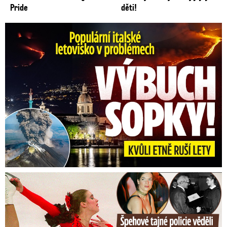
Pride
děti!
Erupce sicilské sopky Etny: Ruší desítky letů
Tajná policie špehovala krasobruslařku Wittovou: Pikantní ...