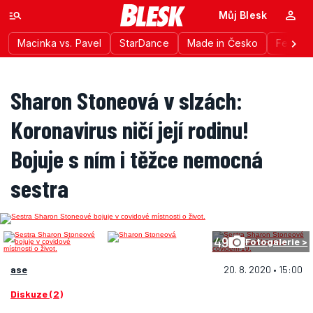
Můj Blesk
Macinka vs. Pavel
StarDance
Made in Česko
Festiva
Sharon Stoneová v slzách:
Koronavirus ničí její rodinu!
Bojuje s ním i těžce nemocná
sestra
49
Fotogalerie >
ase
20. 8. 2020 • 15:00
Diskuze (2)