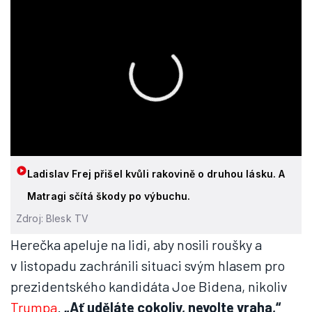
Ladislav Frej přišel kvůli rakovině o druhou lásku. A
Matragi sčítá škody po výbuchu.
Zdroj: Blesk TV
Herečka apeluje na lidi, aby nosili roušky a
v listopadu zachránili situaci svým hlasem pro
prezidentského kandidáta Joe Bidena, nikoliv
Trumpa
.
„Ať uděláte cokoliv, nevolte vraha,“