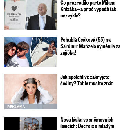
Co prozradilo parte Milana
Knížáka – a proč vypadá tak
nezvykle?
Pohublá Csáková (55) na
Sardinii: Manžela vyměnila za
zajíčka!
Jak spolehlivě zakryjete
šediny? Tohle musíte znát
REKLAMA
Nová láska ve sněmovních
lavicích: Decroix s mladým