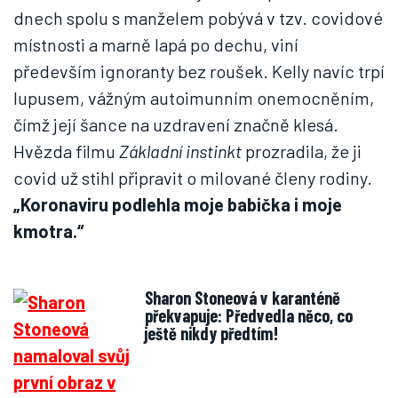
dnech spolu s manželem pobývá v tzv. covidové
místnosti a marně lapá po dechu, viní
především ignoranty bez roušek. Kelly navíc trpí
lupusem, vážným autoimunním onemocněním,
čímž její šance na uzdravení značně klesá.
Hvězda filmu
Základní instinkt
prozradila, že ji
covid už stihl připravit o milované členy rodiny.
„Koronaviru podlehla moje babička i moje
kmotra.“
Sharon Stoneová v karanténě
překvapuje: Předvedla něco, co
ještě nikdy předtím!