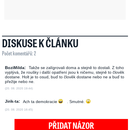
DISKUSE K ČLÁNKU
Počet komentářů: 2
BoziMilda:
Takže se zalígrovali doma a stejně to dostali. Z toho
vyplývá, že roušky i další opatření jsou k ničemu, stejně to člověk
dostane. Holt je to osud, buď to člověk dostane nebo ne a buď to
přežije nebo ne.
(20. 08. 2020 19:44)
Jirik-ta:
Ach ta demokracie
. Smutné.
(20. 08. 2020 16:45)
PŘIDAT NÁZOR