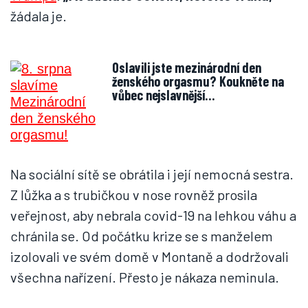
žádala je.
Oslavili jste mezinárodní den
ženského orgasmu? Koukněte na
vůbec nejslavnější…
Na sociální sítě se obrátila i její nemocná sestra.
Z lůžka a s trubičkou v nose rovněž prosila
veřejnost, aby nebrala covid-19 na lehkou váhu a
chránila se. Od počátku krize se s manželem
izolovali ve svém domě v Montaně a dodržovali
všechna nařízení. Přesto je nákaza neminula.