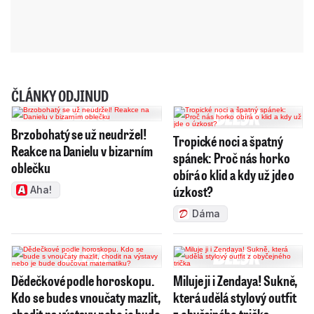
ČLÁNKY ODJINUD
Brzobohatý se už neudržel!
Tropické noci a špatný
Reakce na Danielu v bizarním
spánek: Proč nás horko
oblečku
obírá o klid a kdy už jde o
úzkost?
Aha!
Dáma
Dědečkové podle horoskopu.
Miluje ji i Zendaya! Sukně,
Kdo se bude s vnoučaty mazlit,
která udělá stylový outfit