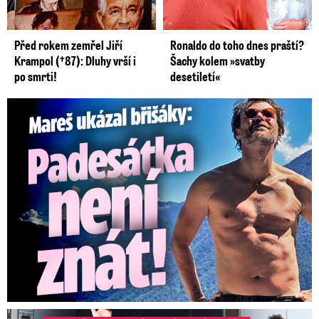
Před rokem zemřel Jiří
Ronaldo do toho dnes praští?
Krampol (†87): Dluhy vrší i
Šachy kolem »svatby
po smrti!
desetiletí«
Mareš v dokonalé formě ukázal břišáky: Padesátka není znát