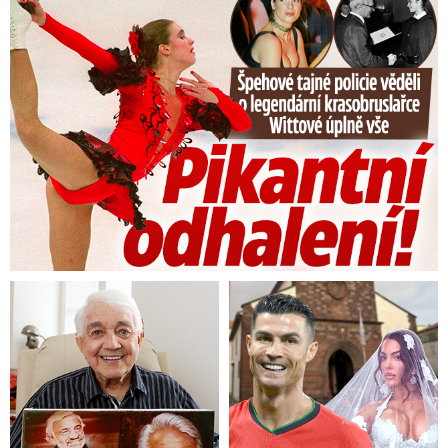
Tajná policie špehovala krasobruslařku Wittovou: Pikantní ...