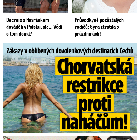
Decroix s Havránkem
Průvodkyně pozůstalých
dováděli v Polsku, ale… Vědí
rodičů: Syna ztratila o
o tom doma?
prázdninách!
Zákazy v dovolenkových rájích: Restrikce proti naháčům!