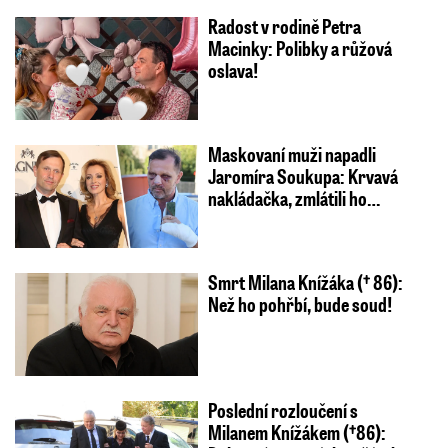
Radost v rodině Petra
Macinky: Polibky a růžová
oslava!
Maskovaní muži napadli
Jaromíra Soukupa: Krvavá
nakládačka, zmlátili ho…
Smrt Milana Knížáka († 86):
Než ho pohřbí, bude soud!
Poslední rozloučení s
Milanem Knížákem (†86):