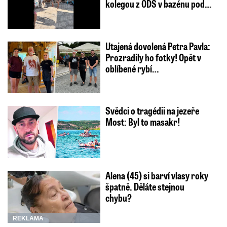
kolegou z ODS v bazénu pod…
Utajená dovolená Petra Pavla:
Prozradily ho fotky! Opět v
oblíbené rybí…
Svědci o tragédii na jezeře
Most: Byl to masakr!
Alena (45) si barví vlasy roky
špatně. Děláte stejnou
chybu?
REKLAMA