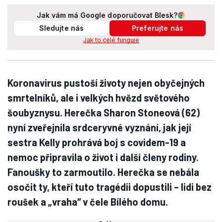
Jak vám má Google doporučovat Blesk?
Sledujte nás
Preferujte nás
Jak to celé funguje
Koronavirus pustoší životy nejen obyčejných
smrtelníků, ale i velkých hvězd světového
šoubyznysu. Herečka Sharon Stoneová (62)
nyní zveřejnila srdceryvné vyznání, jak její
sestra Kelly prohrává boj s covidem-19 a
nemoc připravila o život i další členy rodiny.
Fanoušky to zarmoutilo. Herečka se nebála
osočit ty, kteří tuto tragédii dopustili – lidi bez
roušek a „vraha“ v čele Bílého domu.