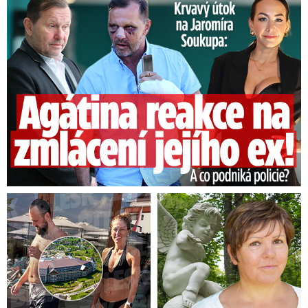
Útok na Jaromíra Soukupa: Reakce Agáty na zmlácení jejího ex