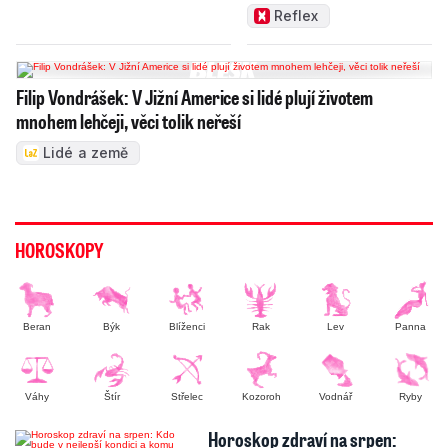
měnit zajeté pořádky
Reflex
Filip Vondrášek: V Jižní Americe si lidé plují životem
mnohem lehčeji, věci tolik neřeší
Lidé a země
HOROSKOPY
Beran
Býk
Blíženci
Rak
Lev
Panna
Váhy
Štír
Střelec
Kozoroh
Vodnář
Ryby
Horoskop zdraví na srpen: