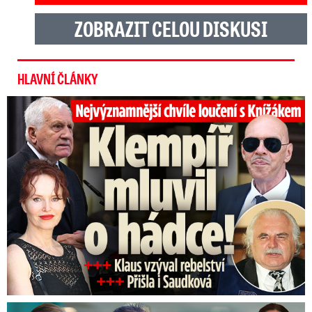
ZOBRAZIT CELOU DISKUSI
HLAVNÍ ČLÁNKY
Top momenty pohřbu Knížáka: Dojatý Klempíř, Pospíšil s Medou