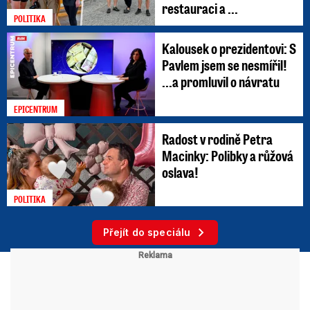
restauraci a ...
POLITIKA
Kalousek o prezidentovi: S
Pavlem jsem se nesmířil!
...a promluvil o návratu
EPICENTRUM
Radost v rodině Petra
Macinky: Polibky a růžová
oslava!
POLITIKA
Přejít do speciálu