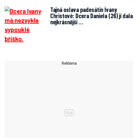
Tajná oslava padesátin Ivany
Christové: Dcera Daniela (26) jí dala
nejkrásnější …