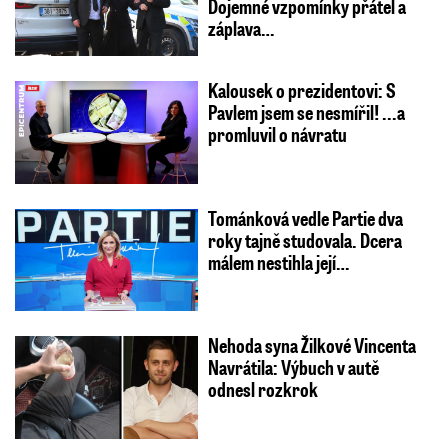
Dojemné vzpomínky přátel a
záplava…
Kalousek o prezidentovi: S
Pavlem jsem se nesmířil! ...a
promluvil o návratu
Tománková vedle Partie dva
roky tajně studovala. Dcera
málem nestihla její…
Nehoda syna Žilkové Vincenta
Navrátila: Výbuch v autě
odnesl rozkrok