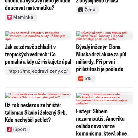
chodit na výstavy nebo je bude
z obyčejného trička
doučovat matematiku?
Ženy
Maminka
Jak se zdravě zchladit v
Bývalý inženýr Elona
tropických vedrech: Co
Muska drží akcie za půl
pomáhá a kdy už riskujete úpal
miliardy. Při první
příležitosti je pošle do
https://mojezdravi.zeny.cz/
světa
e15
Už rok neslezou ze hřiště:
Fištejn: Slibem
talisman Slavie i železný Srb.
nezarmoutíš. Ameriku
Kdo nechyběl pět let?
ovládá nová verze
iSport
komunismu, která chce