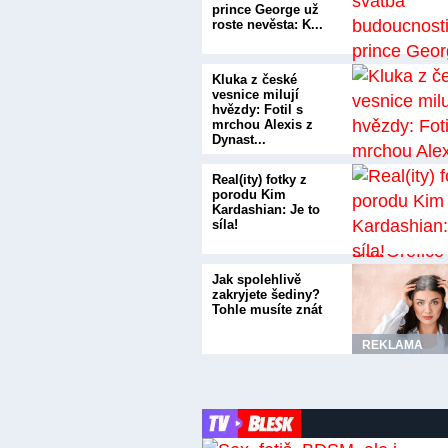
prince George už
roste nevěsta: K...
Kluka z české
vesnice milují
hvězdy: Fotil s
mrchou Alexis z
Dynast...
Real(ity) fotky z
porodu Kim
Kardashian: Je to
síla!
Jak spolehlivě
zakryjete šediny?
Tohle musíte znát
REKLAMA