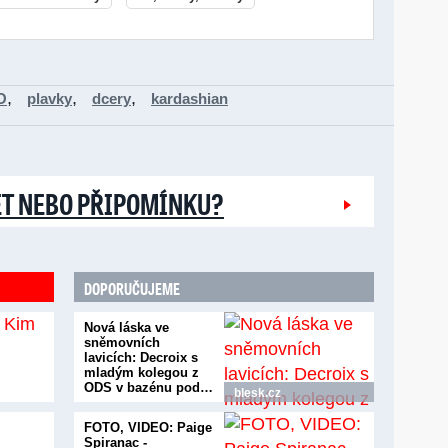
,
,
,
O
plavky
dcery
kardashian
ĚT NEBO PŘIPOMÍNKU?
DOPORUČUJEME
Nová láska ve
sněmovních
lavicích: Decroix s
mladým kolegou z
ODS v bazénu pod…
blesk.cz
FOTO, VIDEO: Paige
Spiranac -