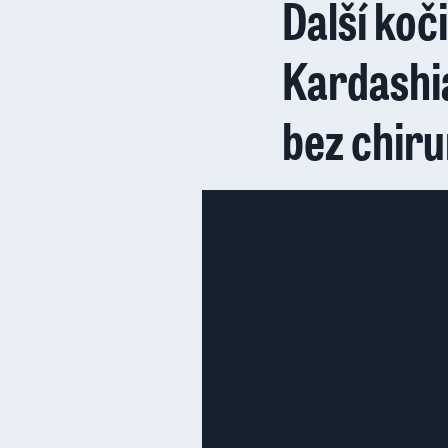
Další koč
Kardashia
bez chir