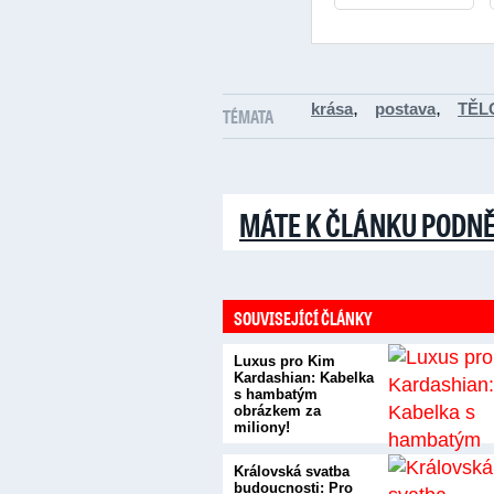
,
,
krása
postava
TĚL
TÉMATA
MÁTE K ČLÁNKU PODN
SOUVISEJÍCÍ ČLÁNKY
Luxus pro Kim
Kardashian: Kabelka
s hambatým
obrázkem za
miliony!
Královská svatba
budoucnosti: Pro