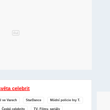
světa celebrit
al ve Varech
StarDance
Módní policie Iny T.
České celebrity
TV, Filmy, seriály