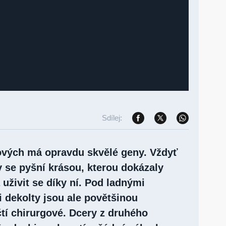
Sdílej:
ových má opravdu skvělé geny. Vždyť
y se pyšní krásou, kterou dokázaly
 uživit se díky ní. Pod ladnými
 dekolty jsou ale povětšinou
čtí chirurgové. Dcery z druhého