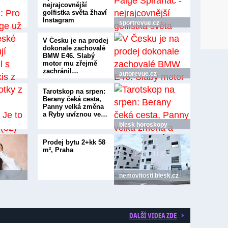
nejrajcovnější
golfistka světa žhaví
Instagram
sportrevue.cz
V Česku je na prodej
dokonale zachovalé
BMW E46. Slabý
motor mu zřejmě
zachránil…
autorevue.cz
Tarotskop na srpen:
Berany čeká cesta,
Panny velká změna
a Ryby uvíznou ve…
blesk horoskopy
Prodej bytu 2+kk 58
m², Praha
nemovitosti.blesk.cz
DALŠÍ VIDEA ZDE