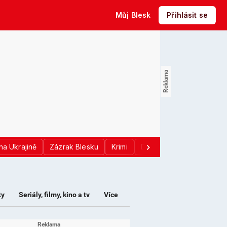
Můj Blesk
Přihlásit se
na Ukrajině
Zázrak Blesku
Krimi
Donald Trump
Sport
ty
Seriály, filmy, kino a tv
Více