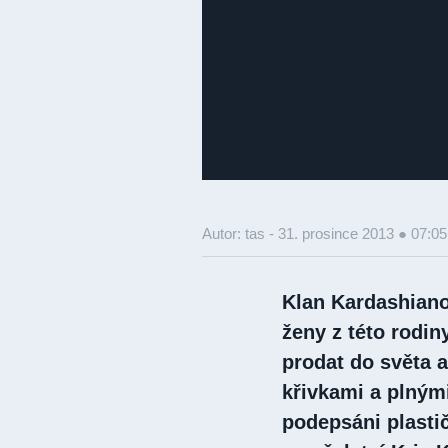
Autor: tas -
31. prosince 2013 ● 07:05
Klan Kardashian
ženy z této rodin
prodat do světa a
křivkami a plnými
podepsáni plasti