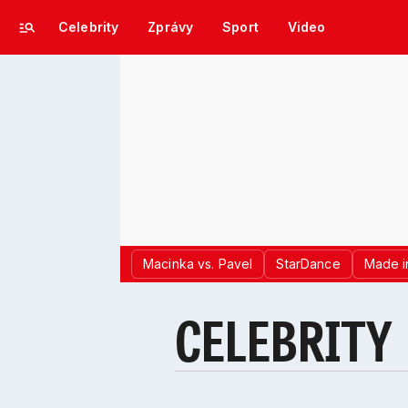
Celebrity
Zprávy
Sport
Video
Macinka vs. Pavel
StarDance
Made i
CELEBRITY