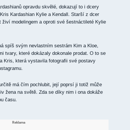
rdashianů opravdu skvělé, dokazují to i dcery
Kris Kardashian Kylie a Kendall. Starší z dcer
et živí modelingem a oproti své šestnáctileté Kylie
ná spíš svým nevlastním sestrám Kim a Kloe,
mi tvary, které dokázaly dokonale prodat. O to se
a Kris, která vystavila fotografii své postavy
nstagramu.
rčitě má čím pochlubit, její poprsí ji totiž může
liv žena na světě. Zda se díky nim i ona dokáže
kou času.