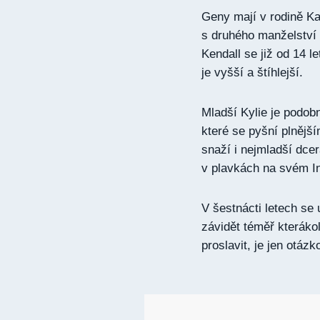
Geny mají v rodině Ka
s druhého manželství 
Kendall se již od 14 l
je vyšší a štíhlejší.
Mladší Kylie je podob
které se pyšní plnější
snaží i nejmladší dcer
v plavkách na svém I
V šestnácti letech se u
závidět téměř kteráko
proslavit, je jen otáz