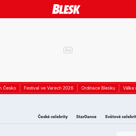
n Česko
Festival ve Varech 2026
Ordinace Blesku
Válka 
České celebrity
StarDance
Světové celebri