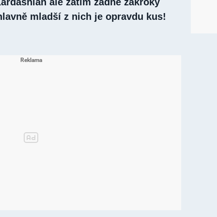
Kardashian ale zatím žádné zákroky
hlavně mladší z nich je opravdu kus!