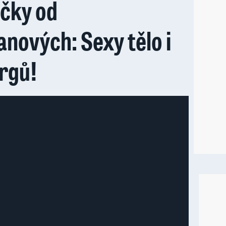
ičky od
nových: Sexy tělo i
urgů!