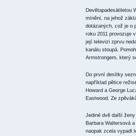
Devětapadesátiletou 
mínění, na jehož zákl
dotázaných, což je o p
roku 2011 provozuje vl
její televizi zprvu ne
kanálu stoupá. Pomoh
Armstrongem, který se
Do první desítky sez
například pětice režis
Howard a George Lucas
Eastwood. Ze zpěváků 
Jediné dvě další žen
Barbara Waltersová a
naopak zcela vypadl l