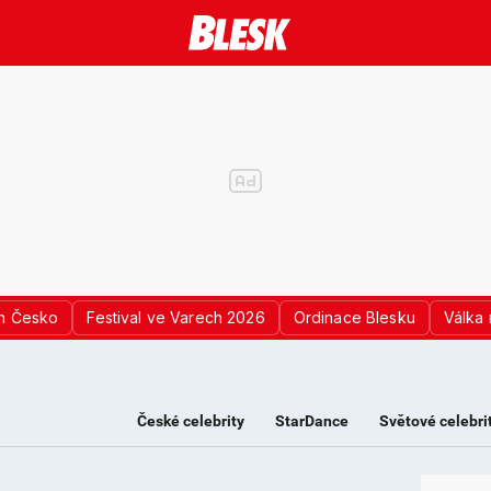
n Česko
Festival ve Varech 2026
Ordinace Blesku
Válka 
České celebrity
StarDance
Světové celebri