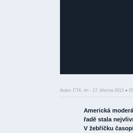
Autor: ČTK, lm -
17. března 2013 ● 0
Americká moderá
řadě stala nejvli
V žebříčku časop