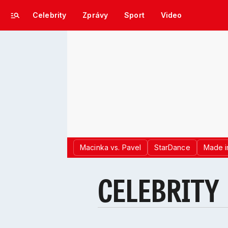
Celebrity
Zprávy
Sport
Video
Macinka vs. Pavel
StarDance
Made i
CELEBRITY