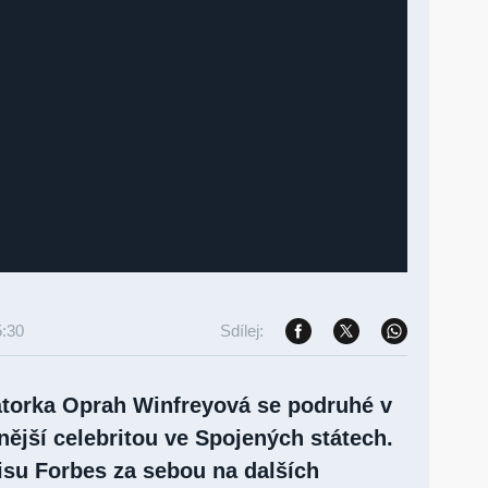
5:30
Sdílej:
torka Oprah Winfreyová se podruhé v
vnější celebritou ve Spojených státech.
isu Forbes za sebou na dalších