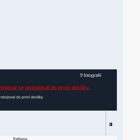
9 fotografií
obojoval do první desítky.