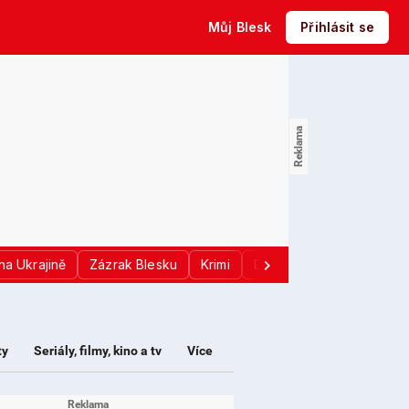
Můj Blesk
Přihlásit se
na Ukrajině
Zázrak Blesku
Krimi
Donald Trump
Sport
ty
Seriály, filmy, kino a tv
Více