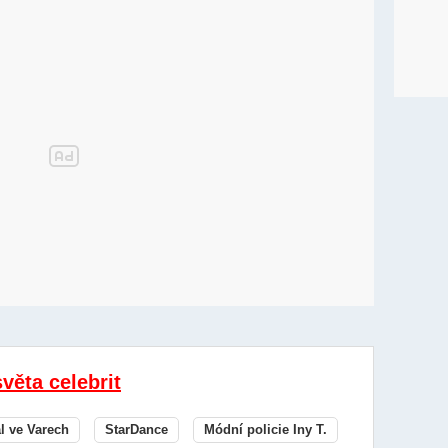
světa celebrit
al ve Varech
StarDance
Módní policie Iny T.