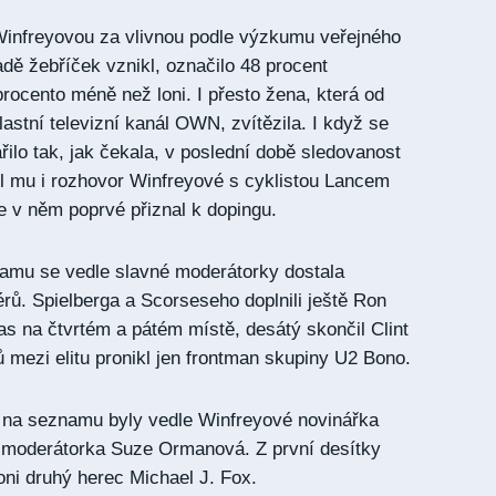
Winfreyovou za vlivnou podle výzkumu veřejného
adě žebříček vznikl, označilo 48 procent
rocento méně než loni. I přesto žena, která od
astní televizní kanál OWN, zvítězila. I když se
dařilo tak, jak čekala, v poslední době sledovanost
l mu i rozhovor Winfreyové s cyklistou Lancem
 v něm poprvé přiznal k dopingu.
namu se vedle slavné moderátorky dostala
érů. Spielberga a Scorseseho doplnili ještě Ron
 na čtvrtém a pátém místě, desátý skončil Clint
mezi elitu pronikl jen frontman skupiny U2 Bono.
y na seznamu byly vedle Winfreyové novinářka
 moderátorka Suze Ormanová. Z první desítky
oni druhý herec Michael J. Fox.