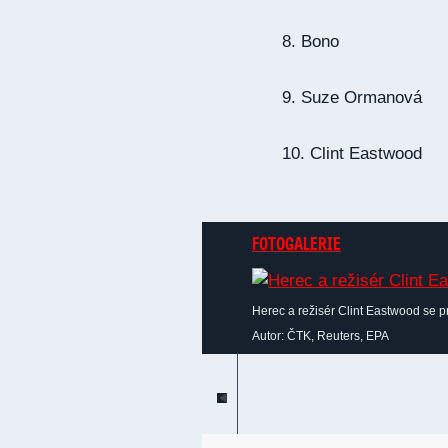
8. Bono
9. Suze Ormanová
10. Clint Eastwood
FOTOGALERIE
Herec a režisér Clint Eastwood se pr
Autor: ČTK, Reuters, EPA