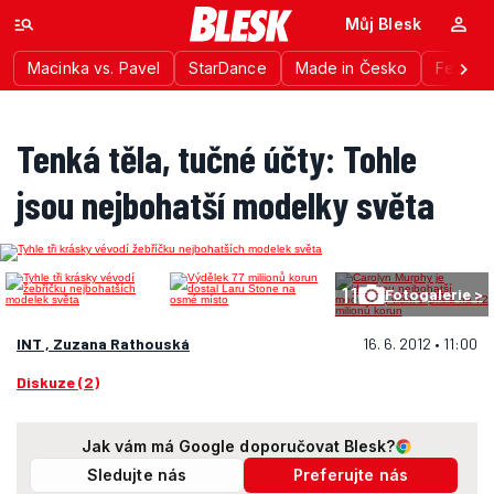
Můj Blesk
Macinka vs. Pavel
StarDance
Made in Česko
Festiva
Tenká těla, tučné účty: Tohle
jsou nejbohatší modelky světa
11
Fotogalerie >
INT , Zuzana Rathouská
16. 6. 2012 • 11:00
Diskuze (2)
Jak vám má Google doporučovat Blesk?
Sledujte nás
Preferujte nás