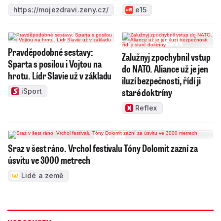
https://mojezdravi.zeny.cz/
e15
Pravděpodobné sestavy:
Zalužnyj zpochybnil vstup
Sparta s posilou i Vojtou na
do NATO. Aliance už je jen
hrotu. Lídr Slavie už v základu
iluzí bezpečnosti, řídí ji
staré doktríny
iSport
Reflex
Sraz v šest ráno. Vrchol festivalu Tóny Dolomit zazní za
úsvitu ve 3000 metrech
Lidé a země