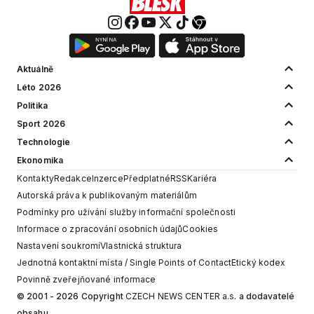
Aktuálně
Léto 2026
Politika
Sport 2026
Technologie
Ekonomika
Kontakty
Redakce
Inzerce
Předplatné
RSS
Kariéra
Autorská práva k publikovaným materiálům
Podmínky pro užívání služby informační společnosti
Informace o zpracování osobních údajů
Cookies
Nastavení soukromí
Vlastnická struktura
Jednotná kontaktní místa / Single Points of Contact
Etický kodex
Povinně zveřejňované informace
© 2001 - 2026 Copyright
CZECH NEWS CENTER a.s.
a dodavatelé
obsahu