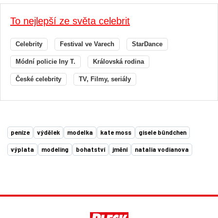
To nejlepší ze světa celebrit
Celebrity
Festival ve Varech
StarDance
Módní policie Iny T.
Královská rodina
České celebrity
TV, Filmy, seriály
peníze
výdělek
modelka
kate moss
gisele bündchen
výplata
modeling
bohatství
jmění
natalia vodianova