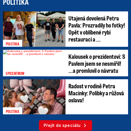
POLITIKA
Utajená dovolená Petra
Pavla: Prozradily ho fotky!
Opět v oblíbené rybí
restauraci a ...
POLITIKA
Kalousek o prezidentovi: S
Pavlem jsem se nesmířil!
...a promluvil o návratu
EPICENTRUM
Radost v rodině Petra
Macinky: Polibky a růžová
oslava!
POLITIKA
Přejít do speciálu