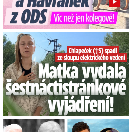
Smrtelný pád chlapce: Matka vydala vyjádření na 16 stran