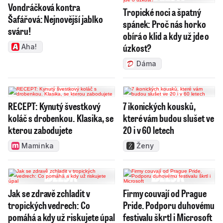
Vondráčková kontra
Tropické noci a špatný
Šafářová: Nejnovější jablko
spánek: Proč nás horko
sváru!
obírá o klid a kdy už jde o
úzkost?
Aha!
Dáma
RECEPT: Kynutý švestkový
7 ikonických kousků,
koláč s drobenkou. Klasika, se
které vám budou slušet ve
kterou zabodujete
20 i v 60 letech
Maminka
Ženy
Jak se zdravě zchladit v
Firmy couvají od Prague
tropických vedrech: Co
Pride. Podporu duhovému
pomáhá a kdy už riskujete úpal
festivalu škrtl i Microsoft