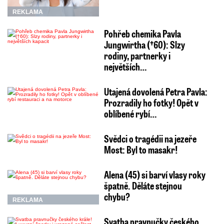
REKLAMA
Pohřeb chemika Pavla
Jungwirtha (†60): Slzy
rodiny, partnerky i
největších…
Utajená dovolená Petra Pavla:
Prozradily ho fotky! Opět v
oblíbené rybí…
Svědci o tragédii na jezeře
Most: Byl to masakr!
Alena (45) si barví vlasy roky
špatně. Děláte stejnou
chybu?
REKLAMA
Svatba pravnučky českého