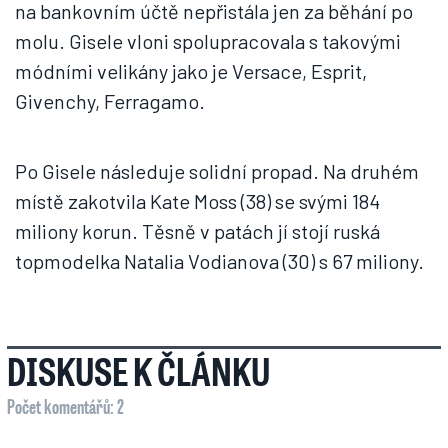
na bankovním účtě nepřistála jen za běhání po
molu. Gisele vloni spolupracovala s takovými
módními velikány jako je Versace, Esprit,
Givenchy, Ferragamo.
Po Gisele následuje solidní propad. Na druhém
místě zakotvila Kate Moss (38) se svými 184
miliony korun. Těsně v patách jí stojí ruská
topmodelka Natalia Vodianova (30) s 67 miliony.
DISKUSE K ČLÁNKU
Počet komentářů: 2