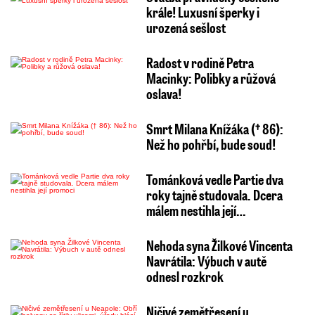
krále! Luxusní šperky i
urozená sešlost
Radost v rodině Petra
Macinky: Polibky a růžová
oslava!
Smrt Milana Knížáka († 86):
Než ho pohřbí, bude soud!
Tománková vedle Partie dva
roky tajně studovala. Dcera
málem nestihla její…
Nehoda syna Žilkové Vincenta
Navrátila: Výbuch v autě
odnesl rozkrok
Ničivé zemětřesení u