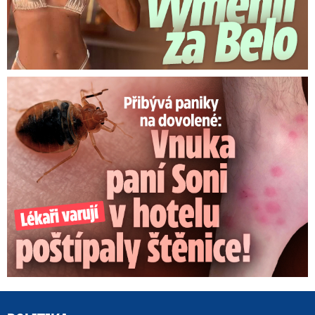
Panika na dovolené: Vnuka Soni v hotelu poštípaly štěnice!