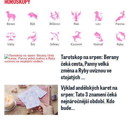
HOROSKOPY
Beran
Býk
Blíženci
Rak
Lev
Panna
Váhy
Štír
Střelec
Kozoroh
Vodnář
Ryby
Tarotskop na srpen: Berany
čeká cesta, Panny velká
změna a Ryby uvíznou ve
stojatých …
Výklad andělských karet na
srpen: Tato 3 znamení čeká
nejnáročnější období. Kdo
bude…