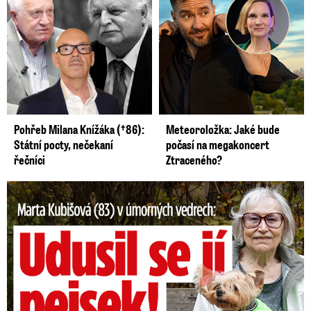
Pohřeb Milana Knížáka (†86):
Meteoroložka: Jaké bude
Státní pocty, nečekaní
počasí na megakoncert
řečníci
Ztraceného?
Marta Kubišová (83) v úmorných vedrech: Udusil se jí pejsek!