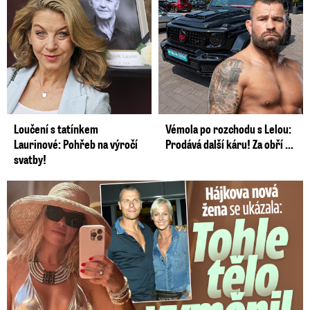
Loučení s tatínkem
Vémola po rozchodu s Lelou:
Laurinové: Pohřeb na výročí
Prodává další káru! Za obří ...
svatby!
Tohle tělo nahradilo Belo: Nová partnerka se ukázala...