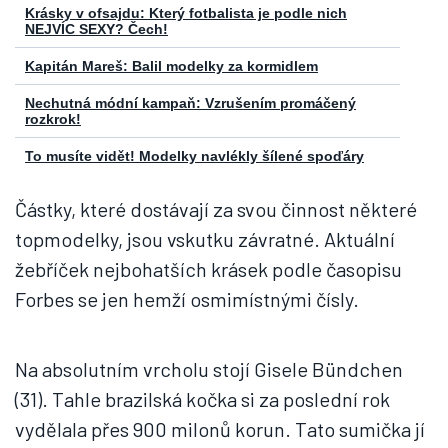
Krásky v ofsajdu: Který fotbalista je podle nich
NEJVÍC SEXY? Čech!
Kapitán Mareš: Balil modelky za kormidlem
Nechutná módní kampaň: Vzrušením promáčený
rozkrok!
To musíte vidět! Modelky navlékly šílené spoďáry
Částky, které dostávají za svou činnost některé
topmodelky, jsou vskutku závratné. Aktuální
žebříček nejbohatších krásek podle časopisu
Forbes se jen hemží osmimístnými čísly.
Na absolutním vrcholu stojí Gisele Bündchen
(31). Tahle brazilská kočka si za poslední rok
vydělala přes 900 milonů korun. Tato sumička jí