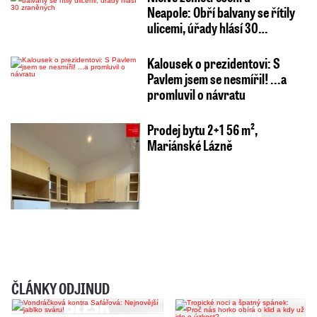
Neapole: Obří balvany se řítily
ulicemi, úřady hlásí 30…
Kalousek o prezidentovi: S
Pavlem jsem se nesmířil! ...a
promluvil o návratu
Prodej bytu 2+1 56 m²,
Mariánské Lázně
ČLÁNKY ODJINUD