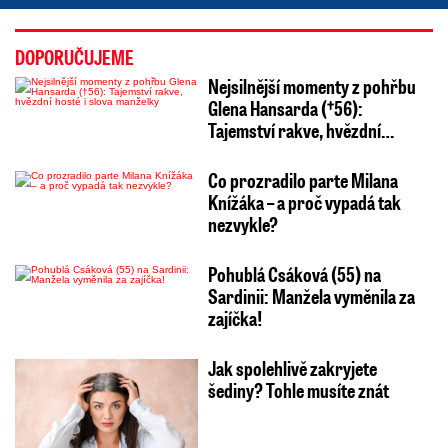
DOPORUČUJEME
Nejsilnější momenty z pohřbu
Glena Hansarda (†56):
Tajemství rakve, hvězdní…
Co prozradilo parte Milana
Knížáka – a proč vypadá tak
nezvykle?
Pohublá Csáková (55) na
Sardinii: Manžela vyměnila za
zajíčka!
Jak spolehlivě zakryjete
šediny? Tohle musíte znát