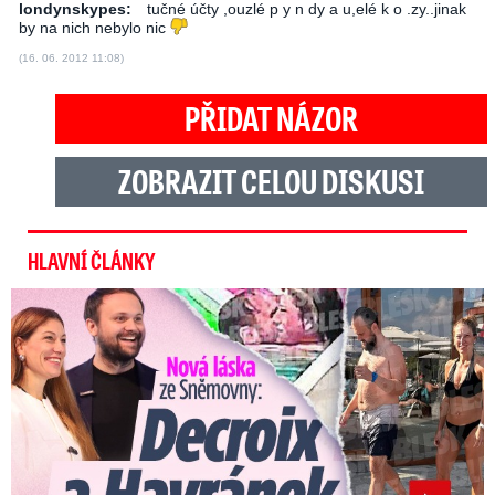
londynskypes:
tučné účty ,ouzlé p y n dy a u,elé k o .zy..jinak
by na nich nebylo nic
(16. 06. 2012 11:08)
PŘIDAT NÁZOR
ZOBRAZIT CELOU DISKUSI
HLAVNÍ ČLÁNKY
Nová láska ve Sněmovně: Decroix s mladým kolegou z ODS