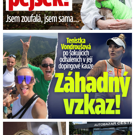
Vondroušová po šokujících odhaleních v kauze: Záhadný vzkaz!