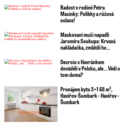
Radost v rodině Petra
Macinky: Polibky a růžová
oslava!
Maskovaní muži napadli
Jaromíra Soukupa: Krvavá
nakládačka, zmlátili ho…
Decroix s Havránkem
dováděli v Polsku, ale… Vědí o
tom doma?
Pronájem bytu 3+1 68 m²,
Havířov-Šumbark - Havířov -
Šumbark