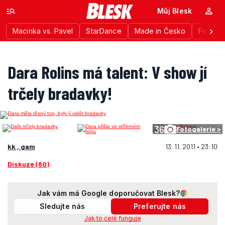
Můj Blesk
Macinka vs. Pavel
StarDance
Made in Česko
Festiva
Dara Rolins má talent: V show jí
trčely bradavky!
36
Fotogalerie >
kk , gam
13. 11. 2011 • 23:10
Diskuze (60)
Jak vám má Google doporučovat Blesk?
Sledujte nás
Preferujte nás
Jak to celé funguje