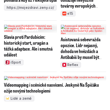
továrny evropských
https://mojezdravi.zeny.cz/
rivalů
e15
Slavia proti Pardubicím:
Asistovaná sebevražda
historický start, uragán a
opozice. Lídr nejasný,
těžká adaptace. Ale i smutná
dohoda ve hvězdách a
událost
Antibabiš by musel být
jako Spider-Man
iSport
Reflex
Videomapping i scénické nasvícení. Jeskyně Na Špičáku
ožije novými technologiemi
Lidé a země