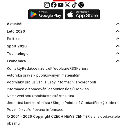
Aktuálně
Léto 2026
Politika
Sport 2026
Technologie
Ekonomika
Kontakty
Redakce
Inzerce
Předplatné
RSS
Kariéra
Autorská práva k publikovaným materiálům
Podmínky pro užívání služby informační společnosti
Informace o zpracování osobních údajů
Cookies
Nastavení soukromí
Vlastnická struktura
Jednotná kontaktní místa / Single Points of Contact
Etický kodex
Povinně zveřejňované informace
© 2001 - 2026 Copyright
CZECH NEWS CENTER a.s.
a dodavatelé
obsahu