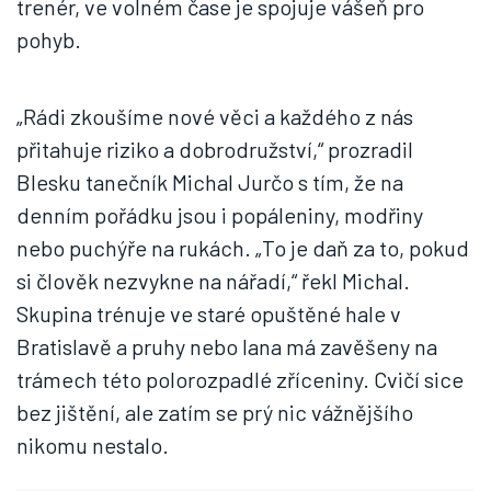
trenér, ve volném čase je spojuje vášeň pro
pohyb.
„Rádi zkoušíme nové věci a každého z nás
přitahuje riziko a dobrodružství,“ prozradil
Blesku tanečník Michal Jurčo s tím, že na
denním pořádku jsou i popáleniny, modřiny
nebo puchýře na rukách. „To je daň za to, pokud
si člověk nezvykne na nářadí,“ řekl Michal.
Skupina trénuje ve staré opuštěné hale v
Bratislavě a pruhy nebo lana má zavěšeny na
trámech této polorozpadlé zříceniny. Cvičí sice
bez jištění, ale zatím se prý nic vážnějšího
nikomu nestalo.