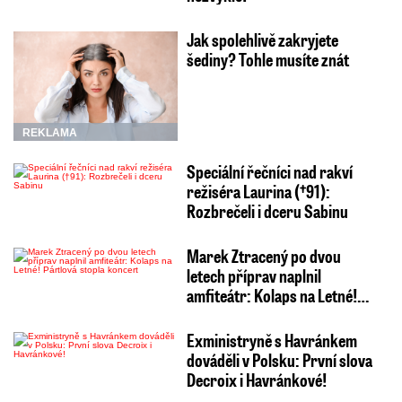
Jak spolehlivě zakryjete
šediny? Tohle musíte znát
REKLAMA
Speciální řečníci nad rakví
režiséra Laurina (†91):
Rozbrečeli i dceru Sabinu
Marek Ztracený po dvou
letech příprav naplnil
amfiteátr: Kolaps na Letné!…
Exministryně s Havránkem
dováděli v Polsku: První slova
Decroix i Havránkové!