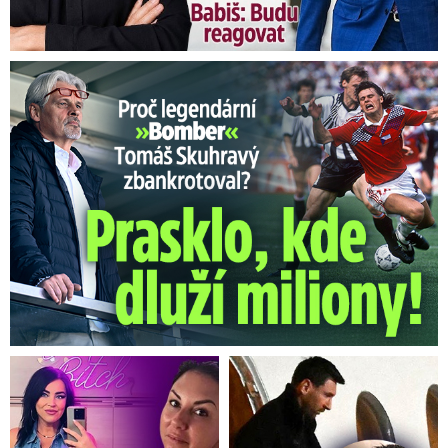
Proč Skuhravý zbankrotoval? Prasklo, kde dluží miliony!