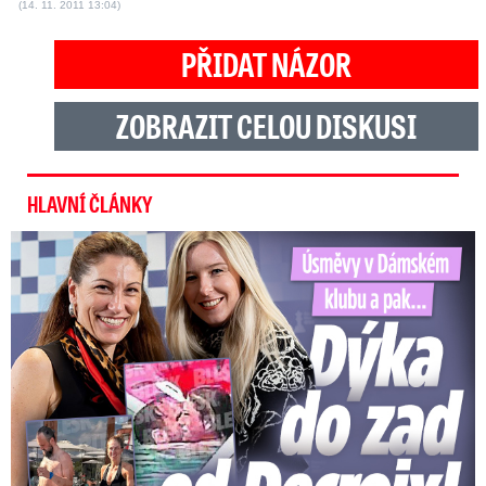
(14. 11. 2011 13:04)
PŘIDAT NÁZOR
ZOBRAZIT CELOU DISKUSI
HLAVNÍ ČLÁNKY
Úsměvy v Dámském klubu a pak… Dýka do zad od Decroix!