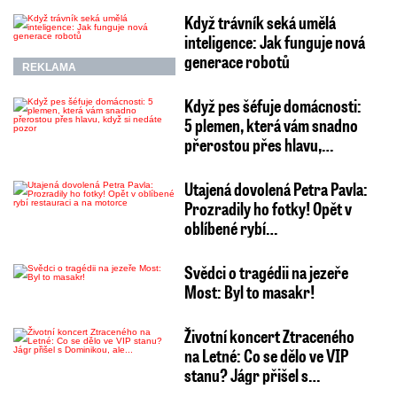
Když trávník seká umělá
inteligence: Jak funguje nová
generace robotů
REKLAMA
Když pes šéfuje domácnosti:
5 plemen, která vám snadno
přerostou přes hlavu,…
Utajená dovolená Petra Pavla:
Prozradily ho fotky! Opět v
oblíbené rybí…
Svědci o tragédii na jezeře
Most: Byl to masakr!
Životní koncert Ztraceného
na Letné: Co se dělo ve VIP
stanu? Jágr přišel s…