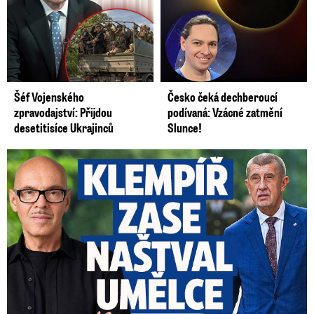
Šéf Vojenského
Česko čeká dechberoucí
zpravodajství: Přijdou
podívaná: Vzácné zatmění
desetitisíce Ukrajinců
Slunce!
Umělci tepou Klempíře: „Zcela nepřijatelné.“