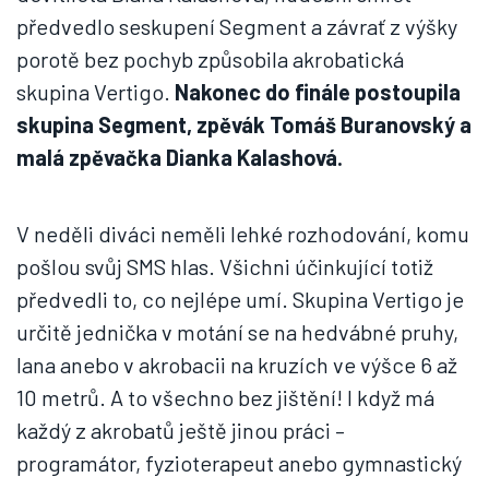
předvedlo seskupení Segment a závrať z výšky
porotě bez pochyb způsobila akrobatická
skupina Vertigo.
Nakonec do finále postoupila
skupina Segment, zpěvák Tomáš Buranovský a
malá zpěvačka Dianka Kalashová.
V neděli diváci neměli lehké rozhodování, komu
pošlou svůj SMS hlas. Všichni účinkující totiž
předvedli to, co nejlépe umí. Skupina Vertigo je
určitě jednička v motání se na hedvábné pruhy,
lana anebo v akrobacii na kruzích ve výšce 6 až
10 metrů. A to všechno bez jištění! I když má
každý z akrobatů ještě jinou práci –
programátor, fyzioterapeut anebo gymnastický