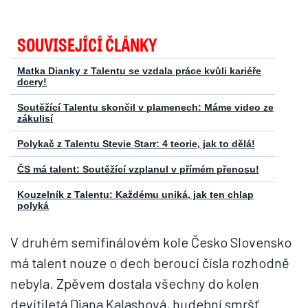
SOUVISEJÍCÍ ČLÁNKY
Matka Dianky z Talentu se vzdala práce kvůli kariéře
dcery!
Soutěžící Talentu skončil v plamenech: Máme video ze
zákulisí
Polykač z Talentu Stevie Starr: 4 teorie, jak to dělá!
ČS má talent: Soutěžící vzplanul v přímém přenosu!
Kouzelník z Talentu: Každému uniká, jak ten chlap
polyká
V druhém semifinálovém kole Česko Slovensko
má talent nouze o dech beroucí čísla rozhodně
nebyla. Zpěvem dostala všechny do kolen
devítiletá Diana Kalashová, hudební smršť