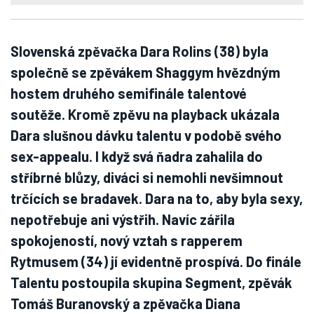
Slovenská zpěvačka Dara Rolins (38) byla
společně se zpěvákem Shaggym hvězdným
hostem druhého semifinále talentové
soutěže. Kromě zpěvu na playback ukázala
Dara slušnou dávku talentu v podobě svého
sex-appealu. I když svá ňadra zahalila do
stříbrné blůzy, diváci si nemohli nevšimnout
trčících se bradavek. Dara na to, aby byla sexy,
nepotřebuje ani výstřih. Navíc zářila
spokojeností, nový vztah s rapperem
Rytmusem (34) jí evidentně prospívá. Do finále
Talentu postoupila skupina Segment, zpěvák
Tomáš Buranovský a zpěvačka Diana