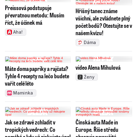
Preissová podstupuje
Hříšný tanec známe
převratnou metodu: Musím
všichni, ale zvládnete plný
říct, že účinek má
počet bodů? Otestujte se v
našem kvízu!
Aha!
Dáma
video Alena Mihulová
Máte doma papriky a rajčata?
Tyhle 4 recepty na lečo budete
Ženy
vařit celé léto
Maminka
Jak se zdravě zchladit v
Čínská auta Made in
tropických vedrech: Co
Europe. Říše středu
pomáhá a kdy už riskujete úpal
obsazuje nevyužité