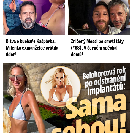
Bitva o kuchaře Kašpárka.
Zničený Messi po smrti táty
Milenka exmanželce vrátila
(†68): V černém spěchal
úder!
domů!
Belohorcová rok po odstranění implantátů: Konečně sama sebou