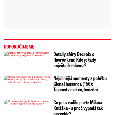
DOPORUČUJEME
Detaily aféry Decroix s
Havránkem: Kdo je tady
největší královna?
Nejsilnější momenty z pohřbu
Glena Hansarda (†56):
Tajemství rakve, hvězdní…
Co prozradilo parte Milana
Knížáka – a proč vypadá tak
nezvykle?