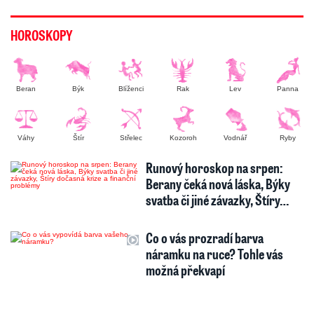
HOROSKOPY
Beran
Býk
Blíženci
Rak
Lev
Panna
Váhy
Štír
Střelec
Kozoroh
Vodnář
Ryby
Runový horoskop na srpen:
Berany čeká nová láska, Býky
svatba či jiné závazky, Štíry…
Co o vás prozradí barva
náramku na ruce? Tohle vás
možná překvapí