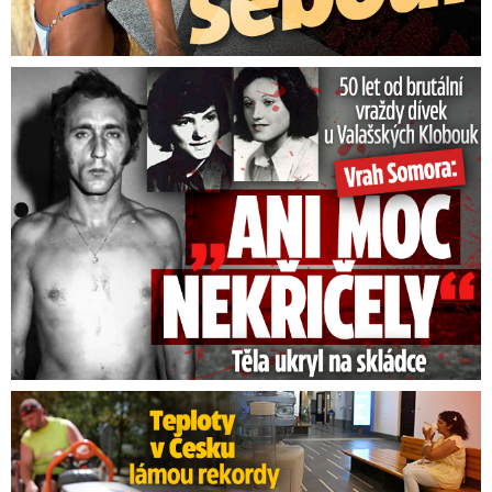
50 let od běsnění Somory: Těla dívek vrah ukryl na skládce
Teploty v Česku lámou rekordy: Přijde úprava pracovní doby?