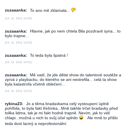
zuzaaanka:
To ano mě zklamala...
(14. 11. 2011 14:06)
zuzaaanka:
Hlavne, jak po nem chtela Bila pozdravit syna... to
bylo trapne...
(14. 11. 2011 14:03)
zuzaaanka:
To teda byla špatná !
(14. 11. 2011 14:01)
zuzaaanka:
Mě vadí, že jde dělat show do talentové soutěže a
zpívá z playbacku, do kterého se ani nestrefila... celá ta show
byla katastrofa včetně oblečení...
(14. 11. 2011 14:01)
rybina23:
Jo a těma bradavkama celý vystoupení úplně
pohřbila, to byla fakt třešínka...Mně takhle trčet bradavky před
tolika lidma, tak je mi fakt hodně trapně. Nevím, jak to vidí
chlapi...možná u nich to svůj účel splnilo
Ale mně to přišlo
teda dost laciný a neprofesionální.