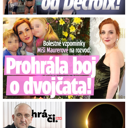
Bolestné vzpomínky Míši Maurerové: Prohrála boj o dvojčata!