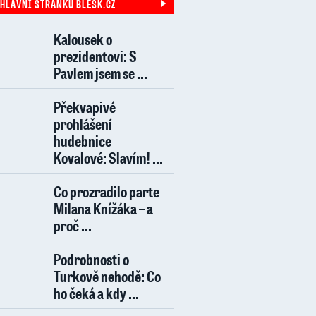
 HLAVNÍ STRÁNKU BLESK.CZ
Kalousek o
prezidentovi: S
Pavlem jsem se ...
Překvapivé
prohlášení
hudebnice
Kovalové: Slavím! ...
Co prozradilo parte
Milana Knížáka – a
proč ...
Podrobnosti o
Turkově nehodě: Co
ho čeká a kdy ...