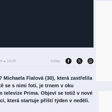
24 ● 14:20
Sdílej:
 Michaela Fialová (30), která zastřelila
ště se s nimi fotí, je trnem v oku
televize Prima. Objeví se totiž v nové
i, která startuje příští týden v neděli.