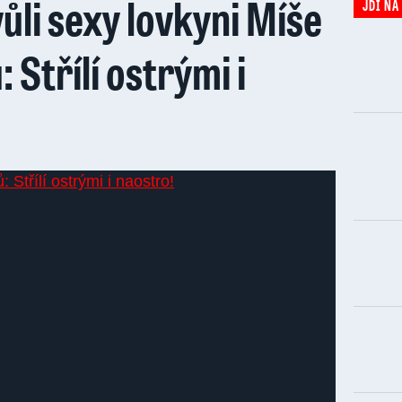
ůli sexy lovkyni Míše
JDI NA
 Střílí ostrými i