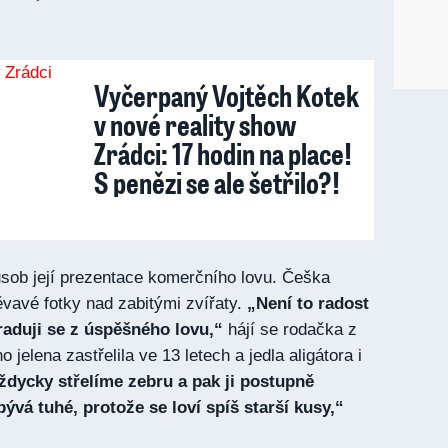
Vyčerpaný Vojtěch Kotek
v nové reality show
Zrádci: 17 hodin na place!
S penězi se ale šetřilo?!
ůsob její prezentace komerčního lovu. Češka
vavé fotky nad zabitými zvířaty.
„Není to radost
 raduji se z úspěšného lovu,“
hájí se rodačka z
o jelena zastřelila ve 13 letech a jedla aligátora i
vždycky střelíme zebru a pak ji postupně
ývá tuhé, protože se loví spíš starší kusy,“