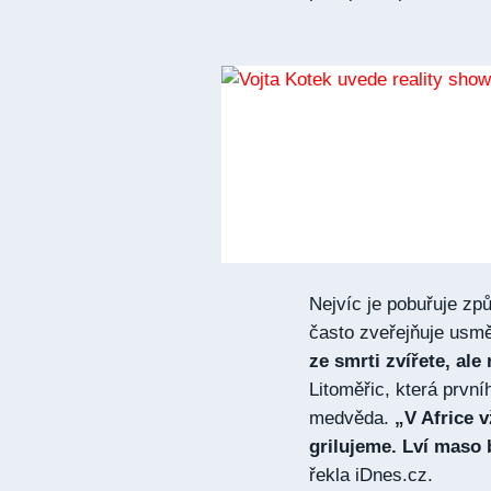
Nejvíc je pobuřuje zp
často zveřejňuje usmě
ze smrti zvířete, ale
Litoměřic, která prvníh
medvěda.
„V Africe 
grilujeme. Lví maso b
řekla iDnes.cz.