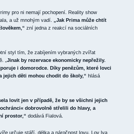
Primy pro ni nemají pochopení. Reality show
ala, a už mnohým vadí.
„Jak Prima může chtít
člověkem,“
zní jedna z reakcí na sociálních
otní styl tím, že zabíjením vybraných zvířat
ě. „
Jinak by rezervace ekonomicky nepřežily.
poruje i domorodce. Díky penězům, které lovci
a jejich děti mohou chodit do školy,“
hlásá
la lovit jen v případě, že by se všichni jejich
chránci« dobrovolně střelili do hlavy, a
ní prostor,“
dodává Fialová.
íře určuje stáří, délka a náročnost lovu. Lov lva