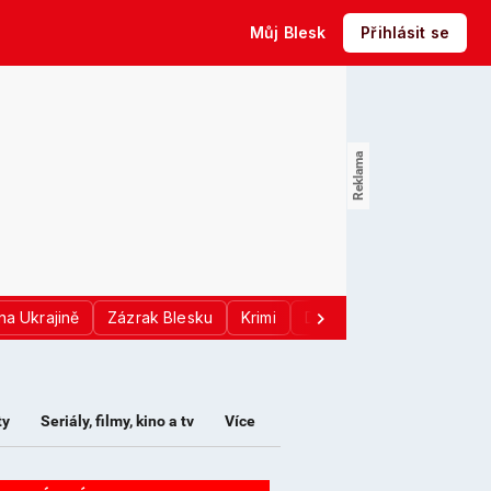
Můj Blesk
Přihlásit se
na Ukrajině
Zázrak Blesku
Krimi
Donald Trump
Sport
ty
Seriály, filmy, kino a tv
Více