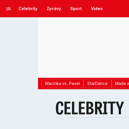
Celebrity
Zprávy
Sport
Video
Macinka vs. Pavel
StarDance
Made i
CELEBRITY