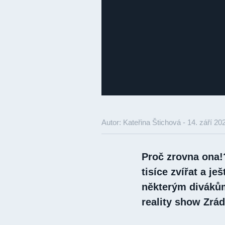
Autor: Kateřina Štichová -
14. září 20
Proč zrovna ona!?
tisíce zvířat a je
některým divákům 
reality show Zrádc