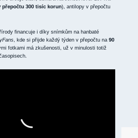
(v přepočtu 300 tisíc korun
), antilopy v přepočtu
řírody financuje i díky snímkům na hanbaté
yFans
, kde si přijde každý týden v přepočtu na
90
ými fotkami má zkušenosti, už v minulosti totiž
časopisech.