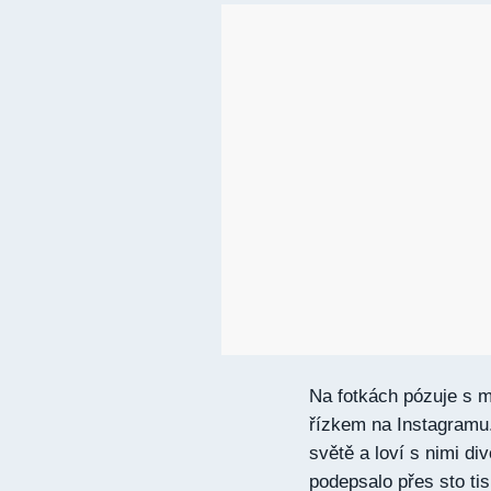
Na fotkách pózuje s mr
řízkem na Instagramu.
světě a loví s nimi div
podepsalo přes sto tis