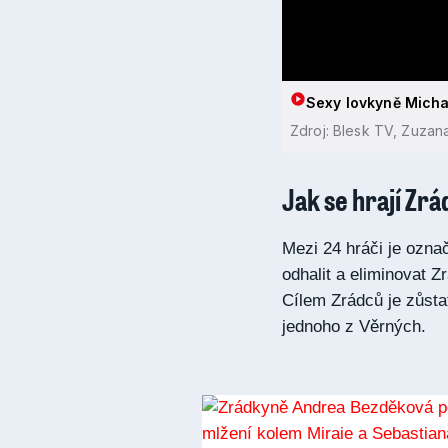
Sexy lovkyně Michae
Zdroj: Blesk TV, Zuzan
Jak se hrají Zrá
Mezi 24 hráči je ozna
odhalit a eliminovat Z
Cílem Zrádců je zůsta
jednoho z Věrných.