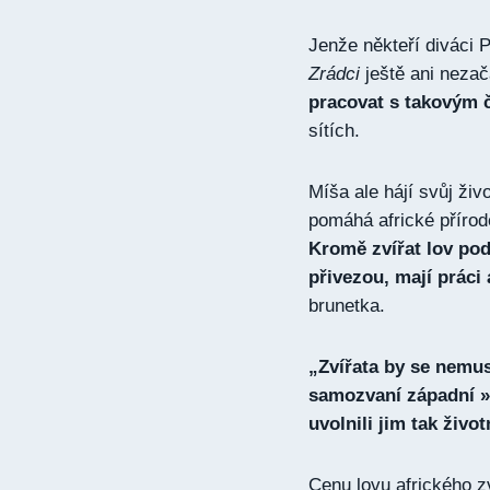
Jenže někteří diváci 
Zrádci
ještě ani nezač
pracovat s takovým 
sítích.
Míša ale hájí svůj živ
pomáhá africké přírod
Kromě zvířat lov pod
přivezou, mají práci 
brunetka.
„Zvířata by se nemuse
samozvaní západní »o
uvolnili jim tak život
Cenu lovu afrického zv