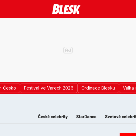
n Česko
Festival ve Varech 2026
Ordinace Blesku
Válka 
České celebrity
StarDance
Světové celebri