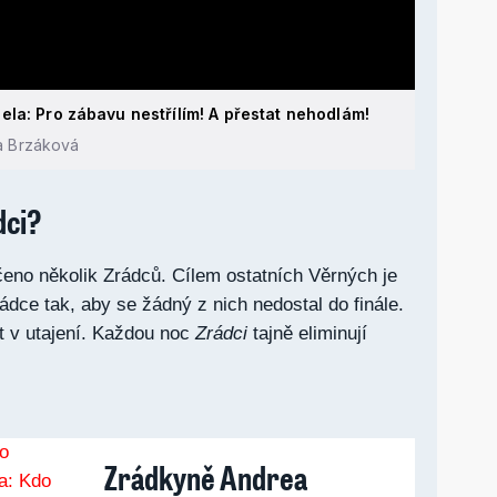
la: Pro zábavu nestřílím! A přestat nehodlám!
a Brzáková
dci?
čeno několik Zrádců. Cílem ostatních Věrných je
rádce tak, aby se žádný z nich nedostal do finále.
t v utajení. Každou noc
Zrádci
tajně eliminují
Zrádkyně Andrea