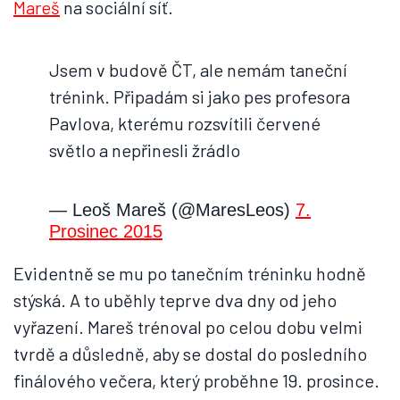
Mareš
na sociální síť.
Jsem v budově ČT, ale nemám taneční
trénink. Připadám si jako pes profesora
Pavlova, kterému rozsvítili červené
světlo a nepřinesli žrádlo
— Leoš Mareš (@MaresLeos)
7.
Prosinec 2015
Evidentně se mu po tanečním tréninku hodně
stýská. A to uběhly teprve dva dny od jeho
vyřazení. Mareš trénoval po celou dobu velmi
tvrdě a důsledně, aby se dostal do posledního
finálového večera, který proběhne 19. prosince.