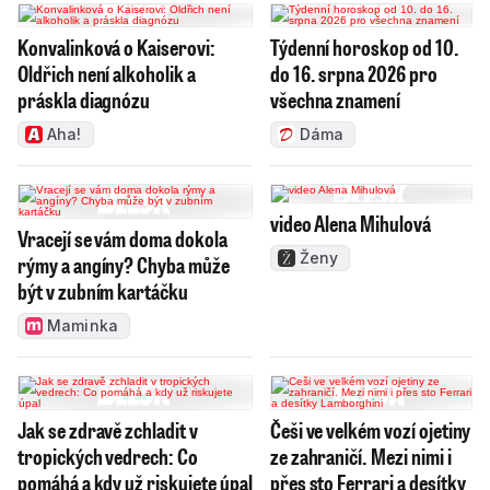
Konvalinková o Kaiserovi:
Týdenní horoskop od 10.
Oldřich není alkoholik a
do 16. srpna 2026 pro
práskla diagnózu
všechna znamení
Aha!
Dáma
video Alena Mihulová
Vracejí se vám doma dokola
Ženy
rýmy a angíny? Chyba může
být v zubním kartáčku
Maminka
Jak se zdravě zchladit v
Češi ve velkém vozí ojetiny
tropických vedrech: Co
ze zahraničí. Mezi nimi i
pomáhá a kdy už riskujete úpal
přes sto Ferrari a desítky