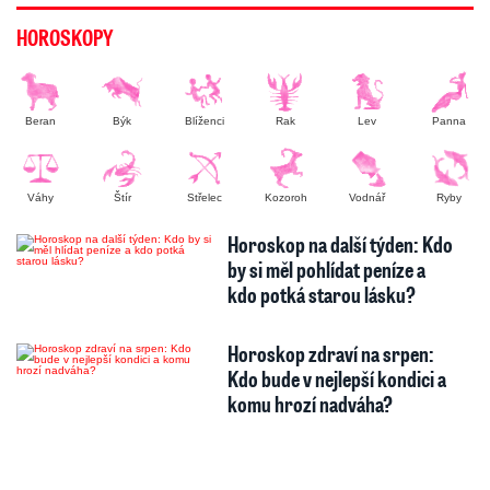
HOROSKOPY
Beran
Býk
Blíženci
Rak
Lev
Panna
Váhy
Štír
Střelec
Kozoroh
Vodnář
Ryby
Horoskop na další týden: Kdo
by si měl pohlídat peníze a
kdo potká starou lásku?
Horoskop zdraví na srpen:
Kdo bude v nejlepší kondici a
komu hrozí nadváha?