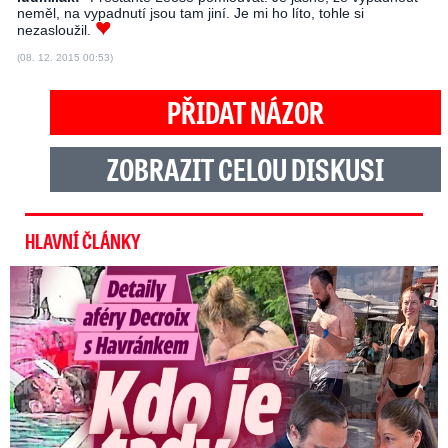
neměl, na vypadnutí jsou tam jiní. Je mi ho líto, tohle si
nezasloužil.
(08. 12. 2015 00:53)
PŘIDAT NÁZOR
ZOBRAZIT CELOU DISKUSI
HLAVNÍ ČLÁNKY
Detaily aféry Decroix s Havránkem: Kdo je tady královna?