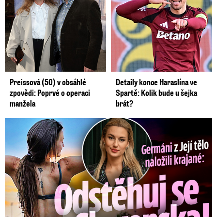
Preissová (50) v obsáhlé
Detaily konce Haraslína ve
zpovědi: Poprvé o operaci
Spartě: Kolik bude u šejka
manžela
brát?
Germáni z Jejího těla: Odstěhuj se, vzkázali jí krajané