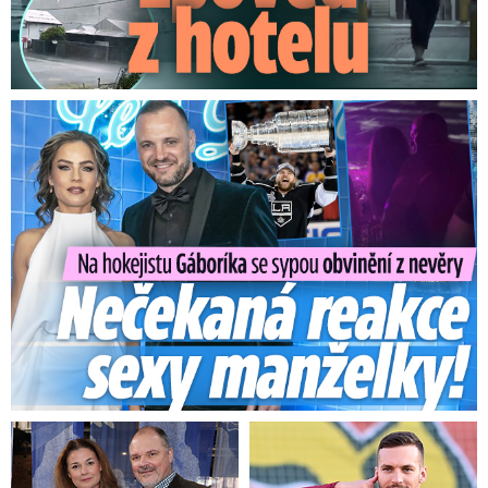
Na Gáboríka se sypou obvinění z nevěry: Reakce manželky!