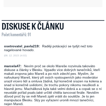
DISKUSE K ČLÁNKU
Počet komentářů: 91
osetrovatel_pavla219:
Raději potácející se tydýt než toto
nagelované hovado.
(08. 12. 2015 14:02)
marcela47:
Nevím proč se okolo Mareše rozvinula takováto
diskuse a články v Blesku. Vypadlo více dobrých tanečníků, kteří
makali zropvna jako Mareš a po nich zdechl pes. Myslím, že
nafoukaný Mareš, který při svých vystoupeních jako moderátor
urazil vícero lidí a omluva žádná, byl konečně srazen na kolena a
snad si konečně uvědomí, že trochu pokory nikomu neuškodí a
hlavně jemu. Machálková byla také velmi dobrá a a copak se o ní
neustálé pořád psalo,také určitě chtěla tancovat finále. Nevidím
důvod proč by se měl Mareš zpět vrátit do soutěže. Je to jen
manipulace Blesku. Slzy po vyřazení uronili mnozí tanečníci,
nejen Mareš.