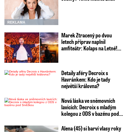
REKLAMA
Marek Ztracený po dvou
letech příprav naplnil
amfiteátr: Kolaps na Letné!…
Detaily aféry Decroix s
Havránkem: Kdo je tady
největší královna?
Nová láska ve sněmovních
lavicích: Decroix s mladým
kolegou z ODS v bazénu pod…
Alena (45) si barví vlasy roky