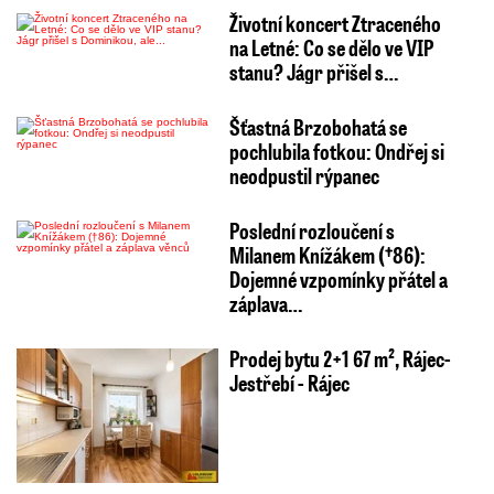
Životní koncert Ztraceného
na Letné: Co se dělo ve VIP
stanu? Jágr přišel s…
Šťastná Brzobohatá se
pochlubila fotkou: Ondřej si
neodpustil rýpanec
Poslední rozloučení s
Milanem Knížákem (†86):
Dojemné vzpomínky přátel a
záplava…
Prodej bytu 2+1 67 m², Rájec-
Jestřebí - Rájec