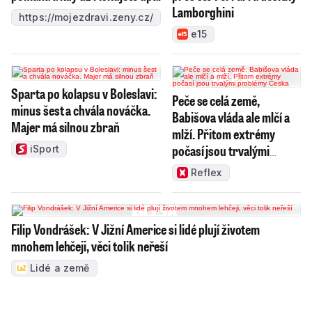
Lamborghini
https://mojezdravi.zeny.cz/
e15
Sparta po kolapsu v Boleslavi:
Peče se celá země,
minus šest a chvála nováčka.
Babišova vláda ale mlčí a
Majer má silnou zbraň
mlží. Přitom extrémy
počasí jsou trvalými
iSport
problémy Česka
Reflex
Filip Vondrášek: V Jižní Americe si lidé plují životem
mnohem lehčeji, věci tolik neřeší
Lidé a země