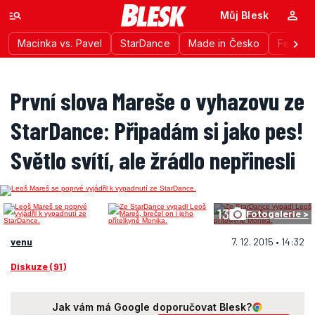
Můj Blesk
Macinka vs. Pavel
StarDance
Made in Česko
Festiva
První slova Mareše o vyhazovu ze
StarDance: Připadám si jako pes!
Světlo svítí, ale žrádlo nepřinesli
13
Fotogalerie >
venu
7. 12. 2015 • 14:32
Diskuze (91)
Jak vám má Google doporučovat Blesk?