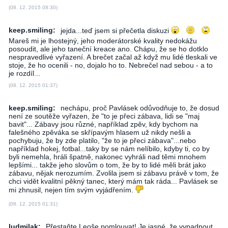
(08. 12. 2015 08:30)
keep.smiling:
jejda...teď jsem si přečetla diskuzi
Mareš mi je lhostejný, jeho moderátorské kvality nedokážu
posoudit, ale jeho taneční kreace ano. Chápu, že se ho dotklo
nespravedlivé vyřazení. A brečet začal až když mu lidé tleskali ve
stoje, že ho ocenili - no, dojalo ho to. Nebrečel nad sebou - a to
je rozdíl...
(08. 12. 2015 01:37)
keep.smiling:
nechápu, proč Pavlásek odůvodňuje to, že dosud
není ze soutěže vyřazen, že "to je přeci zábava, lidi se "maj
bavit"... Zábavy jsou různé, například zpěv, kdy bychom na
falešného zpěváka se skřípavým hlasem už nikdy nešli a
pochybuju, že by zde platilo, "že to je přeci zábava"...nebo
například hokej, fotbal...taky by se nám nelíbilo, kdyby ti, co by
byli nemehla, hráli špatně, nakonec vyhráli nad těmi mnohem
lepšími... takže jeho slovům o tom, že by to lidé měli brát jako
zábavu, nějak nerozumím. Zvolila jsem si zábavu právě v tom, že
chci vidět kvalitní pěkný tanec, který mám tak ráda... Pavlásek se
mi zhnusil, nejen tím svým vyjádřením.
(08. 12. 2015 01:31)
ludmilak:
Přestaňte Leoše pomlouvat! Je jasné, že vypadnout