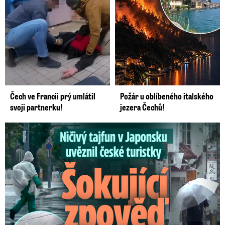
Čech ve Francii prý umlátil
Požár u oblíbeného italského
svoji partnerku!
jezera Čechů!
Ničivý tajfun uvěznil české turistky: Šokující zpověď