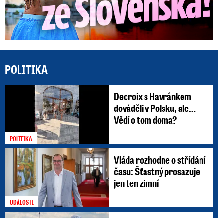
POLITIKA
Decroix s Havránkem
dováděli v Polsku, ale…
Vědí o tom doma?
POLITIKA
Vláda rozhodne o střídání
času: Šťastný prosazuje
jen ten zimní
UDÁLOSTI