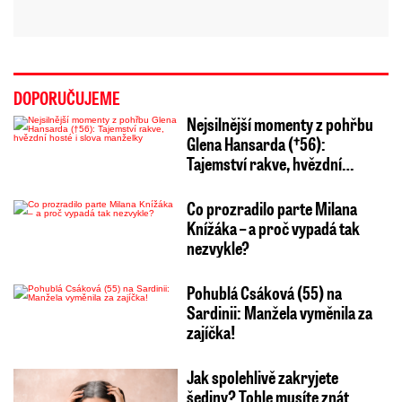
DOPORUČUJEME
Nejsilnější momenty z pohřbu
Glena Hansarda (†56):
Tajemství rakve, hvězdní…
Co prozradilo parte Milana
Knížáka – a proč vypadá tak
nezvykle?
Pohublá Csáková (55) na
Sardinii: Manžela vyměnila za
zajíčka!
Jak spolehlivě zakryjete
šediny? Tohle musíte znát