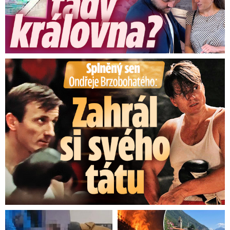
Splněný sen Ondřeje Brzobohatého: Zahrál si svého tátu