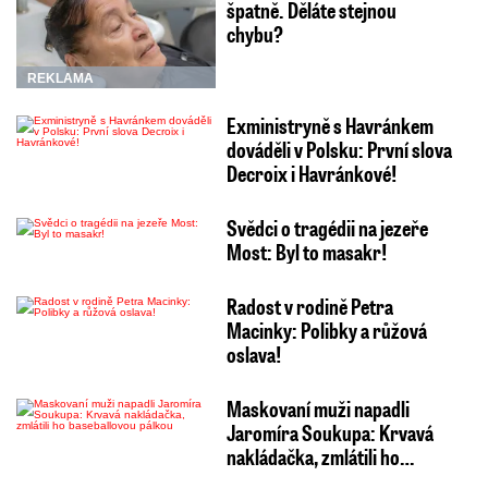
špatně. Děláte stejnou
chybu?
REKLAMA
Exministryně s Havránkem
dováděli v Polsku: První slova
Decroix i Havránkové!
Svědci o tragédii na jezeře
Most: Byl to masakr!
Radost v rodině Petra
Macinky: Polibky a růžová
oslava!
Maskovaní muži napadli
Jaromíra Soukupa: Krvavá
nakládačka, zmlátili ho…