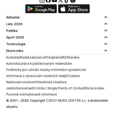
Aktuálně
Léto 2026
Politika
Sport 2026
Technologie
Ekonomika
Kontakty
Redakce
Inzerce
Předplatné
RSS
Kariéra
Autorská práva k publikovaným materiálům
Podmínky pro užívání služby informační společnosti
Informace o zpracování osobních údajů
Cookies
Nastavení soukromí
Vlastnická struktura
Jednotná kontaktní místa / Single Points of Contact
Etický kodex
Povinně zveřejňované informace
© 2001 - 2026 Copyright
CZECH NEWS CENTER a.s.
a dodavatelé
obsahu