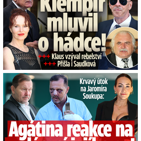
Útok na Jaromíra Soukupa: Reakce Agáty na zmlácení jejího ex