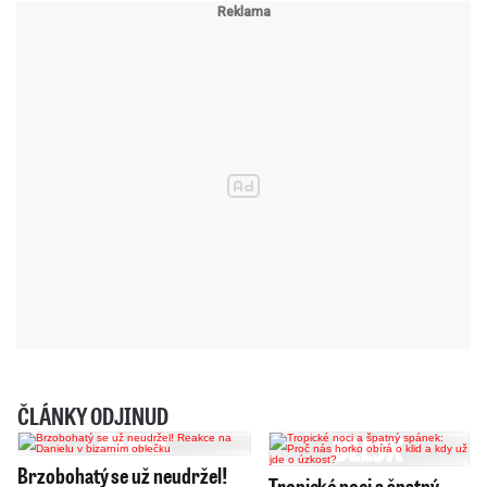
ČLÁNKY ODJINUD
Brzobohatý se už neudržel!
Tropické noci a špatný