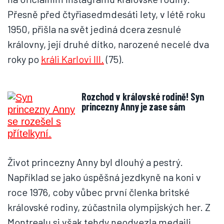
Přesně před čtyřiasedmdesáti lety, v létě roku
1950, přišla na svět jediná dcera zesnulé
královny, její druhé dítko, narozené necelé dva
roky po
králi Karlovi III.
(75).
Rozchod v královské rodině! Syn
princezny Anny je zase sám
Život princezny Anny byl dlouhý a pestrý.
Například se jako úspěšná jezdkyně na koni v
roce 1976, coby vůbec první členka britské
královské rodiny, zúčastnila olympijských her. Z
Montrealu si však tehdy neodvezla medaili,