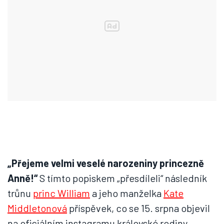
„Přejeme velmi veselé narozeniny princezně
Anně!“
S tímto popiskem „přesdíleli“ následník
trůnu
princ William
a jeho manželka
Kate
Middletonová
příspěvek, co se 15. srpna objevil
na oficiálním instagramu královské rodiny.