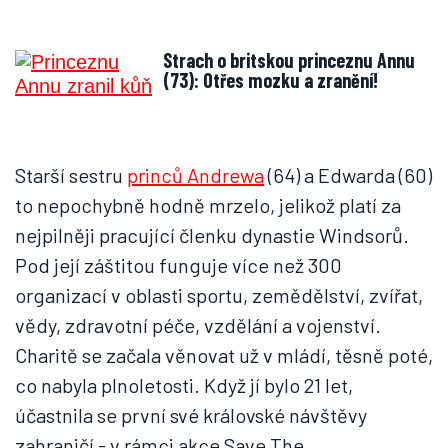
Strach o britskou princeznu Annu
(73): Otřes mozku a zranění!
Starší sestru
princů Andrewa
(64) a Edwarda (60)
to nepochybně hodně mrzelo, jelikož platí za
nejpilněji pracující členku dynastie Windsorů.
Pod její záštitou funguje více než 300
organizací v oblasti sportu, zemědělství, zvířat,
vědy, zdravotní péče, vzdělání a vojenství.
Charitě se začala věnovat už v mládí, těsně poté,
co nabyla plnoletosti. Když jí bylo 21 let,
účastnila se první své královské návštěvy
zahraničí - v rámci akce Save The