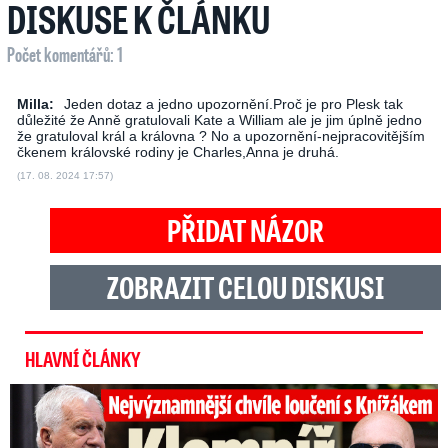
DISKUSE K ČLÁNKU
Počet komentářů: 1
Milla:
Jeden dotaz a jedno upozornění.Proč je pro Plesk tak
důležité že Anně gratulovali Kate a William ale je jim úplně jedno
že gratuloval král a královna ? No a upozornění-nejpracovitějším
čkenem královské rodiny je Charles,Anna je druhá.
(17. 08. 2024 17:57)
PŘIDAT NÁZOR
ZOBRAZIT CELOU DISKUSI
HLAVNÍ ČLÁNKY
Top momenty pohřbu Knížáka: Dojatý Klempíř, Pospíšil s Medou