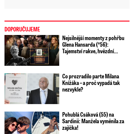
DOPORUČUJEME
Nejsilnější momenty z pohřbu
Glena Hansarda (†56):
Tajemství rakve, hvězdní…
Co prozradilo parte Milana
Knížáka – a proč vypadá tak
nezvykle?
Pohublá Csáková (55) na
Sardinii: Manžela vyměnila za
zajíčka!