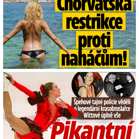
Tajná policie špehovala krasobruslařku Wittovou: Pikantní ...