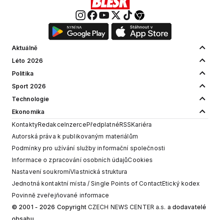
Aktuálně
Léto 2026
Politika
Sport 2026
Technologie
Ekonomika
Kontakty
Redakce
Inzerce
Předplatné
RSS
Kariéra
Autorská práva k publikovaným materiálům
Podmínky pro užívání služby informační společnosti
Informace o zpracování osobních údajů
Cookies
Nastavení soukromí
Vlastnická struktura
Jednotná kontaktní místa / Single Points of Contact
Etický kodex
Povinně zveřejňované informace
© 2001 - 2026 Copyright
CZECH NEWS CENTER a.s.
a dodavatelé
obsahu