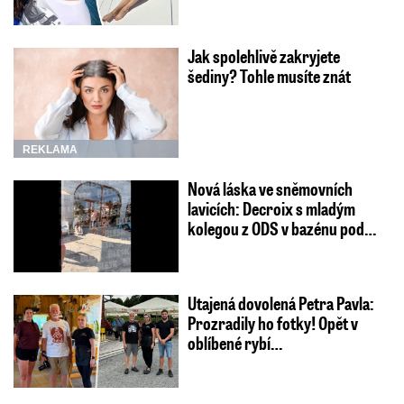
Jak spolehlivě zakryjete
šediny? Tohle musíte znát
REKLAMA
Nová láska ve sněmovních
lavicích: Decroix s mladým
kolegou z ODS v bazénu pod…
Utajená dovolená Petra Pavla:
Prozradily ho fotky! Opět v
oblíbené rybí…