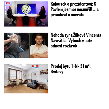
Kalousek o prezidentovi: S
Pavlem jsem se nesmířil! ...a
promluvil o návratu
Nehoda syna Žilkové Vincenta
Navrátila: Výbuch v autě
odnesl rozkrok
Prodej bytu 1+kk 31 m²,
Svitavy