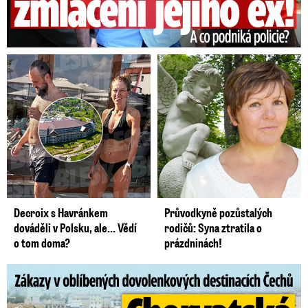
Decroix s Havránkem
Průvodkyně pozůstalých
dováděli v Polsku, ale… Vědí
rodičů: Syna ztratila o
o tom doma?
prázdninách!
Zákazy v dovolenkových rájích: Restrikce proti naháčům!