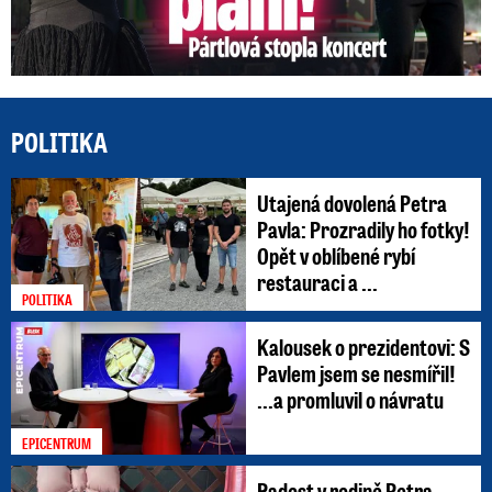
POLITIKA
Utajená dovolená Petra
Pavla: Prozradily ho fotky!
Opět v oblíbené rybí
restauraci a ...
POLITIKA
Kalousek o prezidentovi: S
Pavlem jsem se nesmířil!
...a promluvil o návratu
EPICENTRUM
Radost v rodině Petra