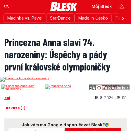
Můj Blesk
Macinka vs. Pavel
StarDance
Made in Česko
Festiva
Princezna Anna slaví 74.
narozeniny: Úspěchy a pády
první královské olympioničky
54
Fotogalerie >
sal
16. 8. 2024 • 15:00
Diskuze (1)
Jak vám má Google doporučovat Blesk?