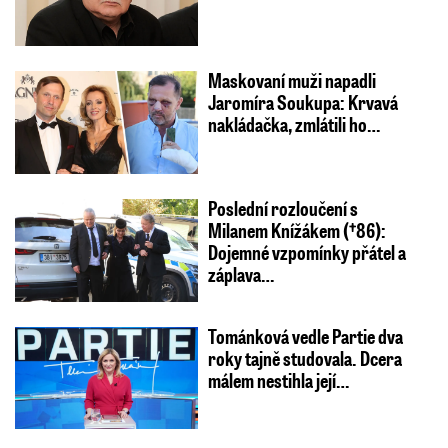
Maskovaní muži napadli
Jaromíra Soukupa: Krvavá
nakládačka, zmlátili ho…
Poslední rozloučení s
Milanem Knížákem (†86):
Dojemné vzpomínky přátel a
záplava…
Tománková vedle Partie dva
roky tajně studovala. Dcera
málem nestihla její…