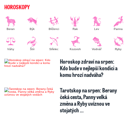
HOROSKOPY
Beran
Býk
Blíženci
Rak
Lev
Panna
Váhy
Štír
Střelec
Kozoroh
Vodnář
Ryby
Horoskop zdraví na srpen:
Kdo bude v nejlepší kondici a
komu hrozí nadváha?
Tarotskop na srpen: Berany
čeká cesta, Panny velká
změna a Ryby uvíznou ve
stojatých …