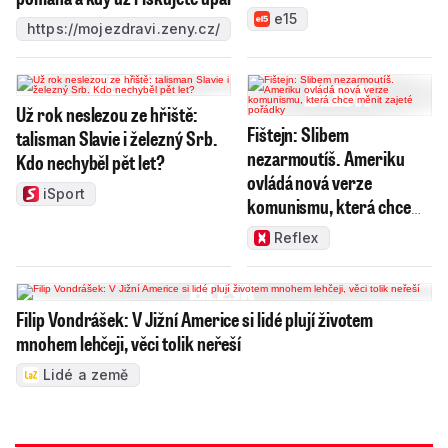
e15
https://mojezdravi.zeny.cz/
Už rok neslezou ze hřiště:
Fištejn: Slibem
talisman Slavie i železný Srb.
nezarmoutíš. Ameriku
Kdo nechyběl pět let?
ovládá nová verze
iSport
komunismu, která chce
měnit zajeté pořádky
Reflex
Filip Vondrášek: V Jižní Americe si lidé plují životem
mnohem lehčeji, věci tolik neřeší
Lidé a země