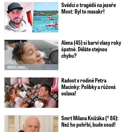
Svědci o tragédii na jezeře
Most: Byl to masakr!
Alena (45) si barví vlasy roky
špatně. Děláte stejnou
chybu?
REKLAMA
Radost v rodině Petra
Macinky: Polibky a růžová
oslava!
Smrt Milana Knížáka († 86):
Než ho pohřbí, bude soud!