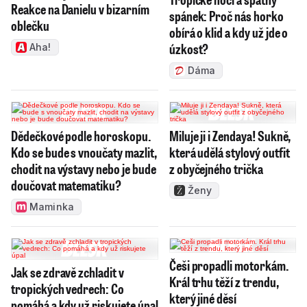
Reakce na Danielu v bizarním
spánek: Proč nás horko
oblečku
obírá o klid a kdy už jde o
úzkost?
Aha!
Dáma
Dědečkové podle horoskopu.
Miluje ji i Zendaya! Sukně,
Kdo se bude s vnoučaty mazlit,
která udělá stylový outfit
chodit na výstavy nebo je bude
z obyčejného trička
doučovat matematiku?
Ženy
Maminka
Češi propadli motorkám.
Jak se zdravě zchladit v
Král trhu těží z trendu,
tropických vedrech: Co
který jiné děsí
pomáhá a kdy už riskujete úpal