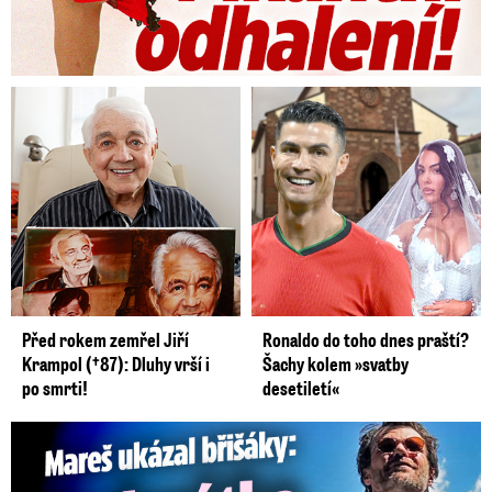
Před rokem zemřel Jiří
Ronaldo do toho dnes praští?
Krampol (†87): Dluhy vrší i
Šachy kolem »svatby
po smrti!
desetiletí«
Mareš v dokonalé formě ukázal břišáky: Padesátka není znát