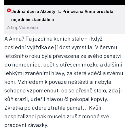
Jediná dcera Alžběty II.: Princezna Anna proslula
nejedním skandálem
Zdroj: Videohub
A Anna? Ta jezdí na koních stále - i když
poslední vyjížďka se jí dost vymstila. V červnu
letošního roku byla převezena ze svého panství
do nemocnice, opět s otřesem mozku a dalšími
lehkými zraněními hlavy, za která vděčila svému
koni. Vzhledem k povaze neštěstí si nebyla
schopna vzpomenout, co se přesně stalo, zda ji
kůň srazil, udeřil hlavou či pokopal kopyty.
Zkrátka po úderu ztratila paměť... Kvůli
hospitalizaci pak musela zrušit mnohé své
pracovní závazky.